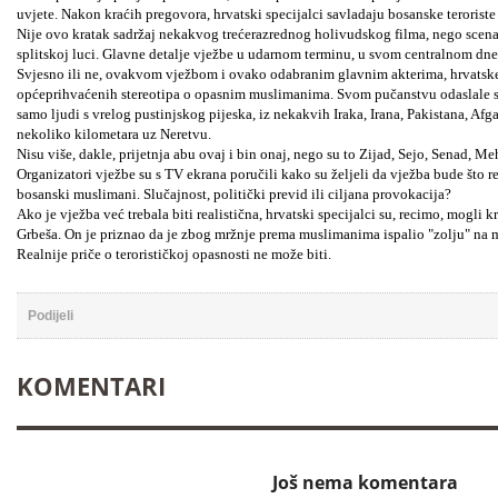
uvjete. Nakon kraćih pregovora, hrvatski specijalci savladaju bosanske terorist
Nije ovo kratak sadržaj nekakvog trećerazrednog holivudskog filma, nego scenari
splitskoj luci. Glavne detalje vježbe u udarnom terminu, u svom centralnom dne
Svjesno ili ne, ovakvom vježbom i ovako odabranim glavnim akterima, hrvatske 
općeprihvaćenih stereotipa o opasnim muslimanima. Svom pučanstvu odaslale su 
samo ljudi s vrelog pustinjskog pijeska, iz nekakvih Iraka, Irana, Pakistana, Afgan
nekoliko kilometara uz Neretvu.
Nisu više, dakle, prijetnja abu ovaj i bin onaj, nego su to Zijad, Sejo, Senad, M
Organizatori vježbe su s TV ekrana poručili kako su željeli da vježba bude što re
bosanski muslimani. Slučajnost, politički previd ili ciljana provokacija?
Ako je vježba već trebala biti realistična, hrvatski specijalci su, recimo, mogli k
Grbeša. On je priznao da je zbog mržnje prema muslimanima ispalio "zolju" na 
Realnije priče o terorističkoj opasnosti ne može biti.
Podijeli
KOMENTARI
Još nema komentara