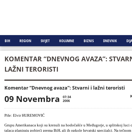
BIH
REGION
SVIJET
KOLUMNE
BIZNIS
DNEVNIK
DIJ
KOMENTAR “DNEVNOG AVAZA”: STVARN
LAŽNI TERORISTI
Komentar “Dnevnog avaza”: Stvarni i lažni teroristi
09 Novembra

K
07:34
2006
Piše: Elvir HUREMOVIĆ
Grupu Amerikanaca koji su krenuli na hodočašće u Međugorje, u splitskoj luci 
talaca planiraju pobjeći prema BiH, ali ih opkole hrvatski specijalci. Na tečnom