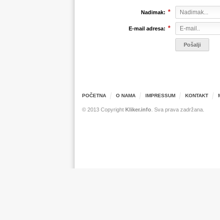
*
Nadimak:
*
E-mail adresa:
POČETNA
O NAMA
IMPRESSUM
KONTAKT
© 2013 Copyright
Kliker.info
. Sva prava zadržana.