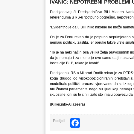
IVANIĆ: NEPOTREBNI PROBLEMI 
Predsjedavajući Predsjedništva BiH Mladen Ivan
referenduma u RS-u “potpuno pogrešno, nepotrebno 
“Evidentno je da u BiH niko nikome ne može nametati 
On je za Fenu rekao da je potpuno neprimjereno sve t
nemaju političku zaštitu, jer poruke takve vrste smat
“To je na neki način bila velika želja pravosudnih 
da je nemaju i za mene je ovo samo dalji nastavak 
institucije BiH”, rekao je Ivanić.
Predsjednik RS-a Milorad Dodik rekao je za RTRS: “
koga drugog od visokopozicioniranih predstavlja
modeliralo politički proces i vjerovatno da se iz tog
bili članovi parlamenta nego su ljudi koji nemaju 
skupštine, oni su to činili zato što imaju obavezu d
(Kliker.info-Aljazeera)
Facebook
Podijeli