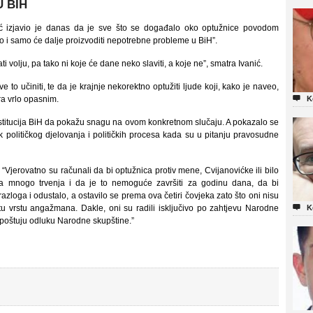
U BIH
ić izjavio je danas da je sve što se događalo oko optužnice povodom
i samo će dalje proizvoditi nepotrebne probleme u BiH”.
volju, pa tako ni koje će dane neko slaviti, a koje ne”, smatra Ivanić.
o učiniti, te da je krajnje nekorektno optužiti ljude koji, kako je naveo,

ra vrlo opasnim.
K
institucija BiH da pokažu snagu na ovom konkretnom slučaju. A pokazalo se
političkog djelovanja i političkih procesa kada su u pitanju pravosudne
Vjerovatno su računali da bi optužnica protiv mene, Cvijanovićke ili bilo
la mnogo trvenja i da je to nemoguće završiti za godinu dana, da bi
 razloga i odustalo, a ostavilo se prema ova četiri čovjeka zato što oni nisu

tu vrstu angažmana. Dakle, oni su radili isključivo po zahtjevu Narodne
K
a poštuju odluku Narodne skupštine.”