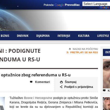
Powered by
BIZNIS
DNEVNIK
DIJASPORA
INTERVJUI
KULTURA
LIFESTYLE
NI : PODIGNUTE
⌂
NAZAD NA POČETNU
IN

PRETPLATI SE NA RSS
ENDUMA U RS-U
te optužnice zbog referenduma u RS-u
Komentari
Štampaj


Podijeli s prijateljima


K
Tužilaštvo
Bosne i Hercegovine
podiglo je optužnicu protiv Siniše
Karana, Dragoljuba Reljića, Gorana Zmijanca i Milana Petkovića,
koji se terete da su su djelovanjem u Republičkoj komisiji za