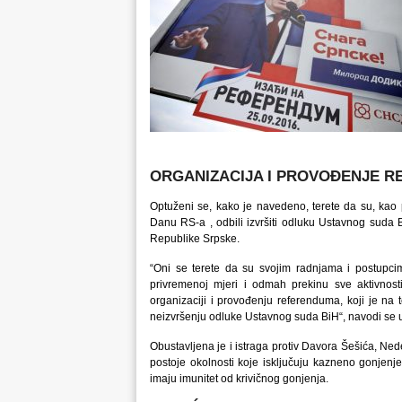
ORGANIZACIJA I PROVOĐENJE 
Optuženi se, kako je navedeno, terete da su, kao
Danu RS-a , odbili izvršiti odluku Ustavnog suda B
Republike Srpske.
“Oni se terete da su svojim radnjama i postupc
privremenoj mjeri i odmah prekinu sve aktivnost
organizaciji i provođenju referenduma, koji je na t
neizvršenju odluke Ustavnog suda BiH“, navodi se 
Obustavljena je i istraga protiv Davora Šešića, Ned
postoje okolnosti koje isključuju kazneno gonjen
imaju imunitet od krivičnog gonjenja.