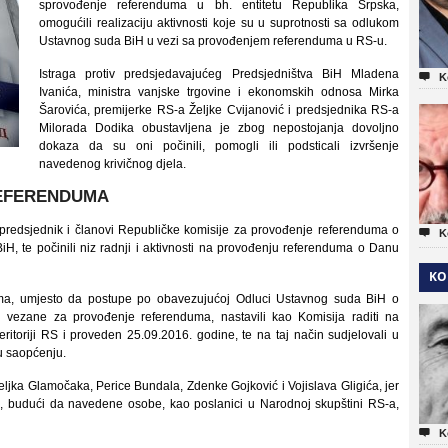
sprovođenje referenduma u bh. entitetu Republika Srpska,
omogućili realizaciju aktivnosti koje su u suprotnosti sa odlukom
Ustavnog suda BiH u vezi sa provođenjem referenduma u RS-u.
Istraga protiv predsjedavajućeg Predsjedništva BiH Mladena

K
Ivanića, ministra vanjske trgovine i ekonomskih odnosa Mirka
Šarovića, premijerke RS-a Željke Cvijanović i predsjednika RS-a
Milorada Dodika obustavljena je zbog nepostojanja dovoljno
dokaza da su oni počinili, pomogli ili podsticali izvršenje
navedenog krivičnog djela.
REFERENDUMA
 predsjednik i članovi Republičke komisije za provođenje referenduma o

K
iH, te počinili niz radnji i aktivnosti na provođenju referenduma o Danu
KO
ima, umjesto da postupe po obavezujućoj Odluci Ustavnog suda BiH o
i vezane za provođenje referenduma, nastavili kao Komisija raditi na
eritoriji RS i proveden 25.09.2016. godine, te na taj način sudjelovali u
u saopćenju.
eljka Glamočaka, Perice Bundala, Zdenke Gojković i Vojislava Gligića, jer
je, budući da navedene osobe, kao poslanici u Narodnoj skupštini RS-a,

K