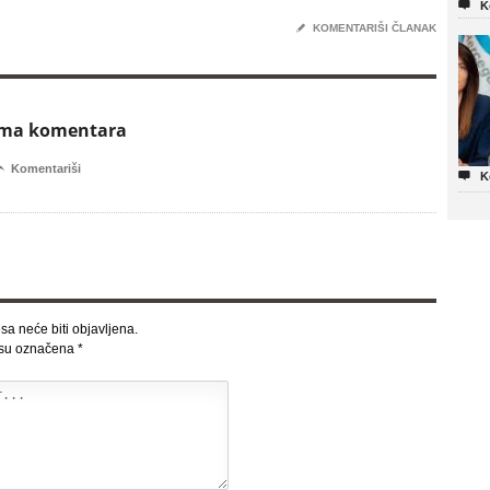

K
✎
KOMENTARIŠI ČLANAK
ema komentara

Komentariši

K
sa neće biti objavljena.
 su označena
*