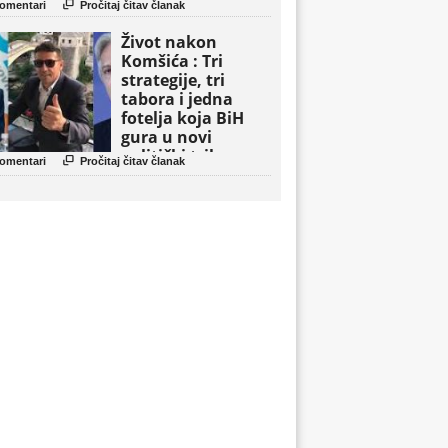

omentari
Pročitaj čitav članak
Život nakon
Komšića : Tri
strategije, tri
tabora i jedna
fotelja koja BiH
gura u novi
politički triler

omentari
Pročitaj čitav članak