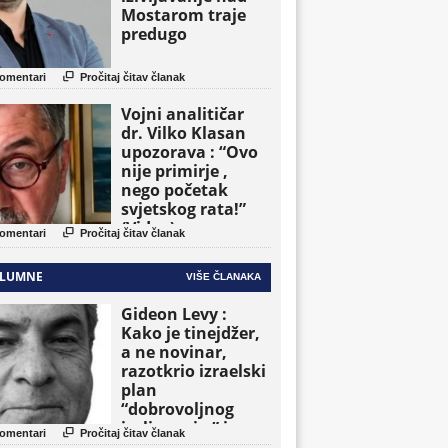
Mostarom traje
predugo

omentari
Pročitaj čitav članak
Vojni analitičar
dr. Vilko Klasan
upozorava : “Ovo
nije primirje ,
nego početak
svjetskog rata!”
(Video)

omentari
Pročitaj čitav članak
LUMNE
VIŠE ČLANAKA
Gideon Levy :
Kako je tinejdžer,
a ne novinar,
razotkrio izraelski
plan
“dobrovoljnog
iseljavanja ” iz

omentari
Pročitaj čitav članak
Gaze