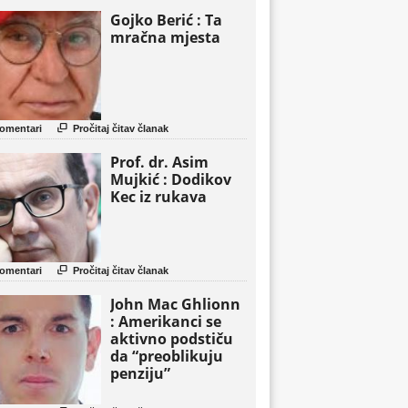
Gojko Berić : Ta
mračna mjesta

omentari
Pročitaj čitav članak
Prof. dr. Asim
Mujkić : Dodikov
Kec iz rukava

omentari
Pročitaj čitav članak
John Mac Ghlionn
: Amerikanci se
aktivno podstiču
da “preoblikuju
penziju”