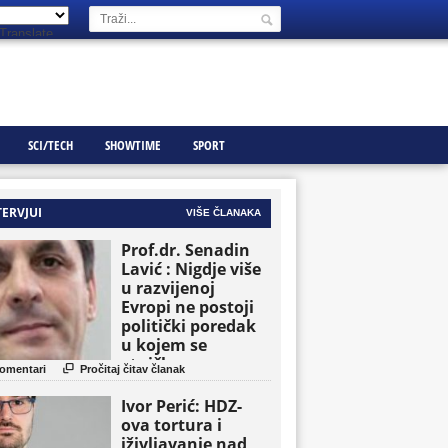
Translate
SCI/TECH
SHOWTIME
SPORT
TERVJUI
VIŠE ČLANAKA
Prof.dr. Senadin
Lavić : Nigdje više
u razvijenoj
Evropi ne postoji
politički poredak
u kojem se
etničke grupe

omentari
Pročitaj čitav članak
pojavljuju kao
osnovne političke
Ivor Perić: HDZ-
jedinice
ova tortura i
iživljavanje nad