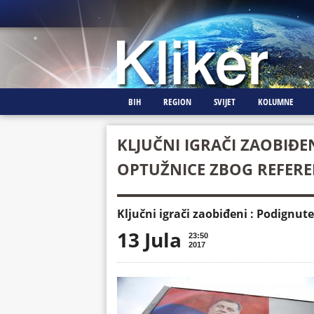
BIH
REGION
SVIJET
KOLUMNE
KLJUČNI IGRAČI ZAOBIĐE
OPTUŽNICE ZBOG REFER
Ključni igrači zaobiđeni : Podignu
13 Jula
23:50
2017