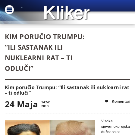
KIM PORUČIO TRUMPU:
“ILI SASTANAK ILI
NUKLEARNI RAT – TI
ODLUČI”
Kim poručio Trumpu: “Ili sastanak ili nuklearni rat
– ti odluči”
24 Maja
Komentari

14:52
2018
Visoka
sjevernokorejska
dužnosnica