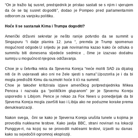
“On je tražio taj susret, predsjednik je pristao sastati se s njim i vjerujem
da će se taj susret dogoditi”, dodao je Pompeo pred parlamentarnim
odborom za vanjsku politiku.
Hoće li se sastanak Kima i Trumpa dogoditi?
Američki državni sekretar je nešto ranije potvrdio da se summit u
Singapuru “i dalje planira 12. juna “, premda je Trump spomenuo
mogućnost odgode.U srijedu je pak novinarima kazao kako će odluka o
summitu biti donesena sljedeće sedmice , čime je izazvao dodatnu
sumnju u mogućnost njegova održavanja.
Choe je u četvrtka rekla da Sjeverna Koreja “neće moliti SAD za dijalog
niti će ih uvjeravati ako oni ne žele sjesti s nama”.Upozorila je i da bi
mogla predložiti Kimu da razmotri hoće li ići na summit.
Choe je također kritizirala izjave američkog potpredsjednika Mikea
Pencea i nazvala ga “političkim glupanom” jer je Sjevernu Koreju
usporedio s Libijom. Pence je rekao za Fox News u ponedjeljak da bi
Sjeverna Koreja mogla završiti kao i Libija ako ne poduzme korake prema
denuklearizaciji.
Nakon svega, čini se kako je Sjeverna Koreja urušila tunele u kojima je
provodila nuklearne testove. Kako javlja BBC, strani novinari na lokaciji
Punggye-ri, na kojoj su se provodili nuklearni testovi, izjavili su danas
kako su svjedočili ogromnoj eksploziji.