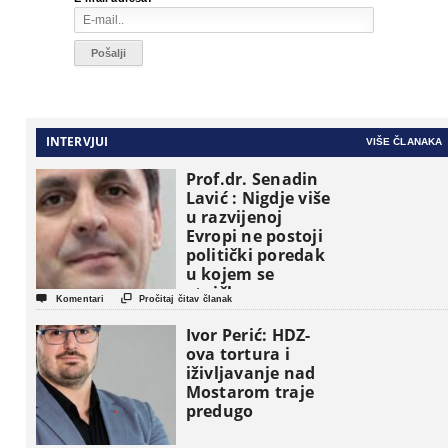
INTERVJUI
VIŠE ČLANAKA
Prof.dr. Senadin
Lavić : Nigdje više
u razvijenoj
Evropi ne postoji
politički poredak
u kojem se
etničke grupe


Komentari
Pročitaj čitav članak
pojavljuju kao
osnovne
Ivor Perić: HDZ-
političke jedinice
ova tortura i
iživljavanje nad
Mostarom traje
predugo