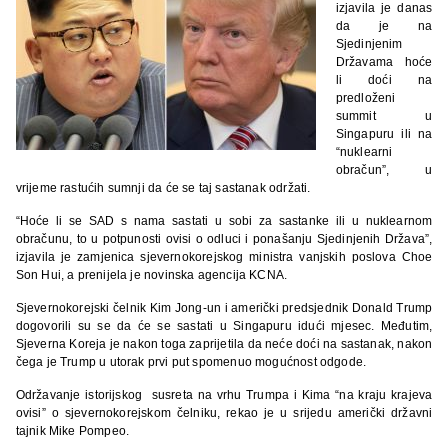
izjavila je danas
da je na
Sjedinjenim
Državama hoće
li doći na
predloženi
summit u
Singapuru ili na
“nuklearni
obračun”, u
vrijeme rastućih sumnji da će se taj sastanak održati.
“Hoće li se SAD s nama sastati u sobi za sastanke ili u nuklearnom
obračunu, to u potpunosti ovisi o odluci i ponašanju Sjedinjenih Država”,
izjavila je zamjenica sjevernokorejskog ministra vanjskih poslova Choe
Son Hui, a prenijela je novinska agencija KCNA.
Sjevernokorejski čelnik Kim Jong-un i američki predsjednik Donald Trump
dogovorili su se da će se sastati u Singapuru idući mjesec. Međutim,
Sjeverna Koreja je nakon toga zaprijetila da neće doći na sastanak, nakon
čega je Trump u utorak prvi put spomenuo mogućnost odgode.
Održavanje istorijskog susreta na vrhu Trumpa i Kima “na kraju krajeva
ovisi” o sjevernokorejskom čelniku, rekao je u srijedu američki državni
tajnik Mike Pompeo.