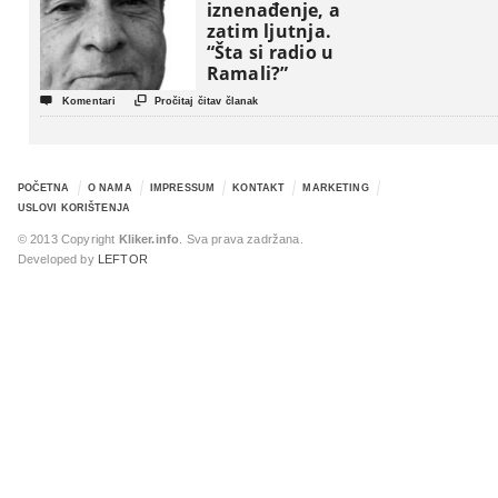
iznenađenje, a
zatim ljutnja.
“Šta si radio u
Ramali?”


Komentari
Pročitaj čitav članak
POČETNA
O NAMA
IMPRESSUM
KONTAKT
MARKETING
USLOVI KORIŠTENJA
© 2013 Copyright
Kliker.info
. Sva prava zadržana.
Developed by
LEFTOR