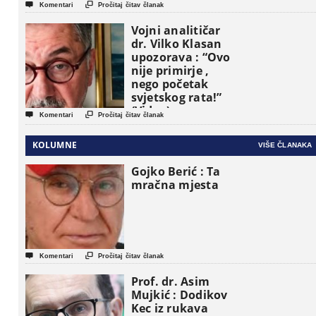


Komentari
Pročitaj čitav članak
Vojni analitičar
dr. Vilko Klasan
upozorava : “Ovo
nije primirje ,
nego početak
svjetskog rata!”
(Video)


Komentari
Pročitaj čitav članak
KOLUMNE
VIŠE ČLANAKA
Gojko Berić : Ta
mračna mjesta


Komentari
Pročitaj čitav članak
Prof. dr. Asim
Mujkić : Dodikov
Kec iz rukava