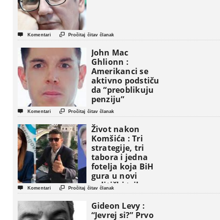


Komentari
Pročitaj čitav članak
John Mac
Ghlionn :
Amerikanci se
aktivno podstiču
da “preoblikuju
penziju”


Komentari
Pročitaj čitav članak
Život nakon
Komšića : Tri
strategije, tri
tabora i jedna
fotelja koja BiH
gura u novi
politički triler


Komentari
Pročitaj čitav članak
Gideon Levy :
“Jevrej si?” Prvo