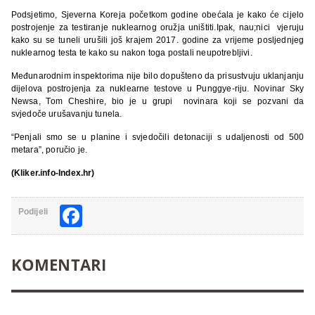
Podsjetimo, Sjeverna Koreja početkom godine obećala je kako će cijelo
postrojenje za testiranje nuklearnog oružja uništiti.Ipak, nau;nici vjeruju
kako su se tuneli urušili još krajem 2017. godine za vrijeme posljednjeg
nuklearnog testa te kako su nakon toga postali neupotrebljivi.
Međunarodnim inspektorima nije bilo dopušteno da prisustvuju uklanjanju
dijelova postrojenja za nuklearne testove u Punggye-riju. Novinar Sky
Newsa, Tom Cheshire, bio je u grupi novinara koji se pozvani da
svjedoče urušavanju tunela.
“Penjali smo se u planine i svjedočili detonaciji s udaljenosti od 500
metara”, poručio je.
(Kliker.info-Index.hr)
Facebook
Podijeli
KOMENTARI