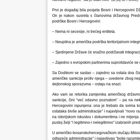
Prvi je događaj bila posjeta Bosni i Hercegovini 
On je nakon susreta s članovima državnog Predsj
podrške Bosni i Hercegovini:
– Nema ni secesije, ni trećeg entiteta.
– Neupitna je američka podrška teritorijalnom integr
– Sjedinjene Države će snažno podržavati integraci
– Zajedno s evropskim partnerima suprotstaviće se mij
Sa Dodikom se sastao – zajedno sa ostala dva čla
američke sankcije protiv njega – uvedene zbog ne
dejtonskog sporazuma – ostaju na snazi.
Ako vam se retorika zamjenika američkog državnog se
sankcije, čini “već odavno poznatom” – pa na ne
Hercegovini ispunjena: ona je trebalo da svima koj
ostataka bivše administracije” i najavljivali “novo
na istorijskom iskustvu i dokumentima i ne mijenja
pustoj želji “i legitimno-i nelegitimno” izabranih pre
U američko-bosanskohercegovačkom slučaju Milorad D
odlazeće administracije” i najavljivao “bolje razumi