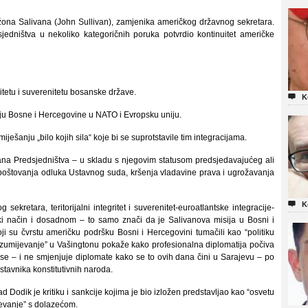
Džona Salivana (John Sullivan), zamjenika američkog državnog sekretara.
edništva u nekoliko kategoričnih poruka potvrdio kontinuitet američke
itetu i suverenitetu bosanske države.

K
ju Bosne i Hercegovine u NATO i Evropsku uniju.
ešanju „bilo kojih sila“ koje bi se suprotstavile tim integracijama.
na Predsjedništva – u skladu s njegovim statusom predsjedavajućeg ali
poštovanja odluka Ustavnog suda, kršenja vladavine prava i ugrožavanja

K
kretara, teritorijalni integritet i suverenitet-euroatlantske integracije-
ki način i dosadnom – to samo znači da je Salivanova misija u Bosni i
i su čvrstu američku podršku Bosni i Hercegovini tumačili kao “politiku
 razumijevanje” u Vašingtonu pokaže kako profesionalna diplomatija počiva
 se – i ne smjenjuje diplomate kako se to ovih dana čini u Sarajevu – po
dstavnika konstitutivnih naroda.
odik je kritiku i sankcije kojima je bio izložen predstavljao kao “osvetu
jevanje” s dolazećom.