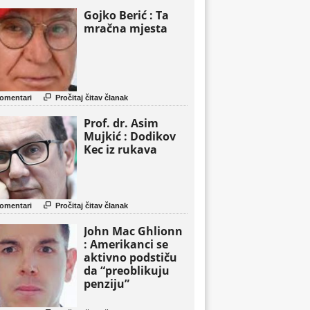
Gojko Berić : Ta
mračna mjesta

omentari
Pročitaj čitav članak
Prof. dr. Asim
Mujkić : Dodikov
Kec iz rukava

omentari
Pročitaj čitav članak
John Mac Ghlionn
: Amerikanci se
aktivno podstiču
da “preoblikuju
penziju”