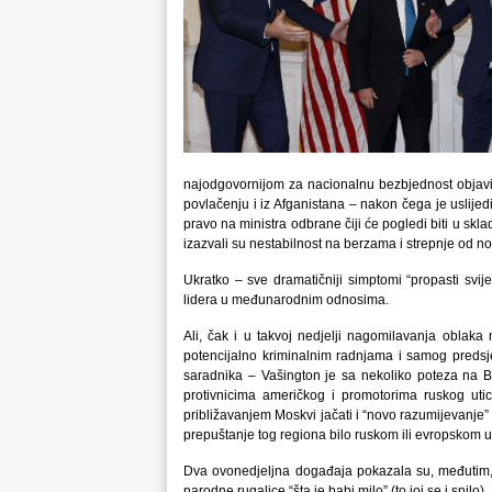
najodgovornijom za nacionalnu bezbjednost objavio
povlačenju i iz Afganistana – nakon čega je uslije
pravo na ministra odbrane čiji će pogledi biti u skla
izazvali su nestabilnost na berzama i strepnje od
Ukratko – sve dramatičniji simptomi “propasti svi
lidera u međunarodnim odnosima.
Ali, čak i u takvoj nedjelji nagomilavanja oblaka
potencijalno kriminalnim radnjama i samog predsjed
saradnika – Vašington je sa nekoliko poteza na 
protivnicima američkog i promotorima ruskog utica
približavanjem Moskvi jačati i “novo razumijevanje
prepuštanje tog regiona bilo ruskom ili evropskom ut
Dva ovonedjeljna događaja pokazala su, međutim, 
narodne rugalice “šta je babi milo” (to joj se i snilo).