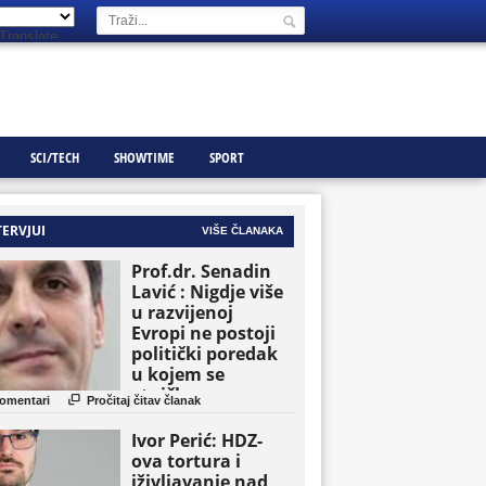
Translate
SCI/TECH
SHOWTIME
SPORT
TERVJUI
VIŠE ČLANAKA
Prof.dr. Senadin
Lavić : Nigdje više
u razvijenoj
Evropi ne postoji
politički poredak
u kojem se
etničke grupe

omentari
Pročitaj čitav članak
pojavljuju kao
osnovne političke
Ivor Perić: HDZ-
jedinice
ova tortura i
iživljavanje nad