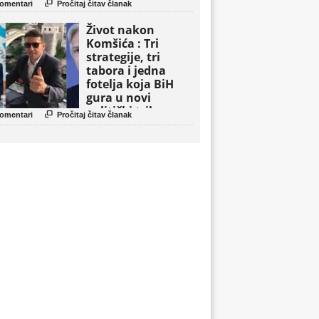

omentari
Pročitaj čitav članak
Život nakon
Komšića : Tri
strategije, tri
tabora i jedna
fotelja koja BiH
gura u novi
politički triler

omentari
Pročitaj čitav članak