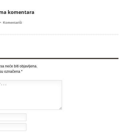
ema komentara

Komentariši
sa neće biti objavljena.
 su označena
*