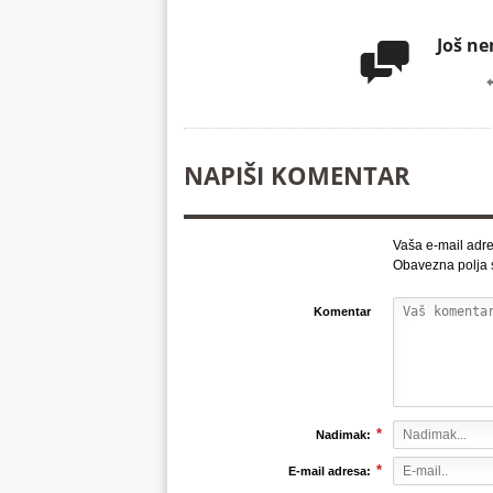
Još n

NAPIŠI KOMENTAR
Vaša e-mail adre
Obavezna polja
Komentar
*
Nadimak:
*
E-mail adresa: