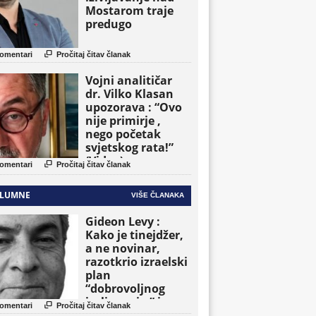
Mostarom traje
predugo

omentari
Pročitaj čitav članak
Vojni analitičar
dr. Vilko Klasan
upozorava : “Ovo
nije primirje ,
nego početak
svjetskog rata!”
(Video)

omentari
Pročitaj čitav članak
LUMNE
VIŠE ČLANAKA
Gideon Levy :
Kako je tinejdžer,
a ne novinar,
razotkrio izraelski
plan
“dobrovoljnog
iseljavanja ” iz

omentari
Pročitaj čitav članak
Gaze