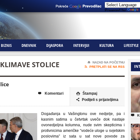
Powered by
BIZNIS
DNEVNIK
DIJASPORA
INTERVJUI
KULTURA
LIFESTYLE
 KLIMAVE STOLICE
⌂
NAZAD NA POČETNU
IN

PRETPLATI SE NA RSS
lice
Komentari
Štampaj


Podijeli s prijateljima

Događanja u Vašingtonu ove nedjelje, pa i

K
kasnim satima u četvrtak uveče dok nastaje
ovonedjeljna kolumna, nude svim skepticima i
protivnicima američke “vodeće uloge u svjetskim
poslovima” iz sata u sat nove povode za