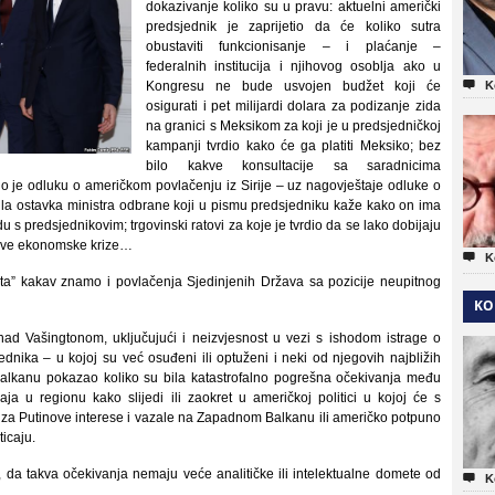
dokazivanje koliko su u pravu: aktuelni američki
predsjednik je zaprijetio da će koliko sutra
obustaviti funkcionisanje – i plaćanje –
federalnih institucija i njihovog osoblja ako u

Kongresu ne bude usvojen budžet koji će
K
osigurati i pet milijardi dolara za podizanje zida
na granici s Meksikom za koji je u predsjedničkoj
kampanji tvrdio kako će ga platiti Meksiko; bez
bilo kakve konsultacije sa saradnicima
 je odluku o američkom povlačenju iz Sirije – uz nagovještaje odluke o
dila ostavka ministra odbrane koji u pismu predsjedniku kaže kako on ima
du s predsjednikovim; trgovinski ratovi za koje je tvrdio da se lako dobijaju
 nove ekonomske krize…

K
jeta” kakav znamo i povlačenja Sjedinjenih Država sa pozicije neupitnog
KO
 nad Vašingtonom, uključujući i neizvjesnost u vezi s ishodom istrage o
nika – u kojoj su već osuđeni ili optuženi i neki od njegovih najbližih
Balkanu pokazao koliko su bila katastrofalno pogrešna očekivanja među
ja u regionu kako slijedi ili zaokret u američkoj politici u kojoj će s
” za Putinove interese i vazale na Zapadnom Balkanu ili američko potpuno
icaju.
da takva očekivanja nemaju veće analitičke ili intelektualne domete od

K