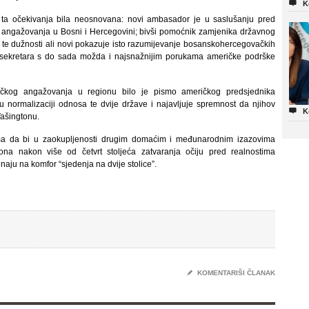

K
ta očekivanja bila neosnovana: novi ambasador je u saslušanju pred
g angažovanja u Bosni i Hercegovini; bivši pomoćnik zamjenika državnog
 te dužnosti ali novi pokazuje isto razumijevanje bosanskohercegovačkih
g sekretara s do sada možda i najsnažnijim porukama američke podrške
eričkog angažovanja u regionu bilo je pismo američkog predsjednika
 normalizaciji odnosa te dvije države i najavljuje spremnost da njihov

K
Vašingtonu.
ima da bi u zaokupljenosti drugim domaćim i međunarodnim izazovima
na nakon više od četvrt stoljeća zatvaranja očiju pred realnostima
aju na komfor “sjedenja na dvije stolice”.
✎
KOMENTARIŠI ČLANAK