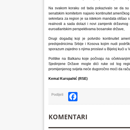
Na svakom koraku od tada pokazivalo se da su 
senatskim komitetom najavio kontinuitet američko
sekretara za region je sa istekom mandata otišao s
realnosti a sada dolazi i novi zamjenik državno
euroatlantskim perspektivama bosanske države,
Drugi događaj koji je potvrdio kontinuitet am
predsjednicima Srbije i Kosova kojim nudi podršku
sporazum zajedno s njima proslavi u Bijeloj kući u 
Politike na Balkanu koje počivaju na očekivanj
Sjedinjene Države mogle dići ruke od tog regio
promijenjenog svijeta neće dugoročno moći da račun
Kemal Kurspahić (RSE)
Facebook
Podijeli
KOMENTARI