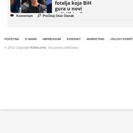
fotelja koja BiH
gura u novi
politički triler


Komentari
Pročitaj čitav članak
POČETNA
O NAMA
IMPRESSUM
KONTAKT
MARKETING
USLOVI KORIŠ
© 2013 Copyright
Kliker.info
. Sva prava zadržana.