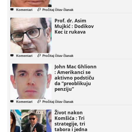


Komentari
Pročitaj čitav članak
Prof. dr. Asim
Mujkić : Dodikov
Kec iz rukava


Komentari
Pročitaj čitav članak
John Mac Ghlionn
: Amerikanci se
aktivno podstiču
da “preoblikuju
penziju”


Komentari
Pročitaj čitav članak
Život nakon
Komšića : Tri
strategije, tri
tabora i jedna