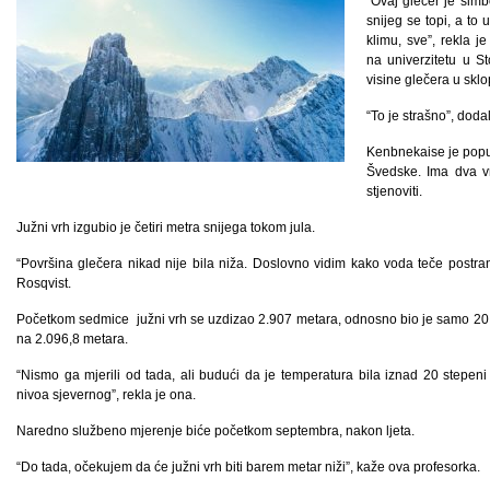
“Ovaj glečer je simbo
snijeg se topi, a to 
klimu, sve”, rekla j
na univerzitetu u 
visine glečera u skl
“To je strašno”, dodal
Kenbnekaise je popul
Švedske. Ima dva vrh
stjenoviti.
Južni vrh izgubio je četiri metra snijega tokom jula.
“Površina glečera nikad nije bila niža. Doslovno vidim kako voda teče postranc
Rosqvist.
Početkom sedmice južni vrh se uzdizao 2.907 metara, odnosno bio je samo 20 ce
na 2.096,8 metara.
“Nismo ga mjerili od tada, ali budući da je temperatura bila iznad 20 stepeni 
nivoa sjevernog”, rekla je ona.
Naredno službeno mjerenje biće početkom septembra, nakon ljeta.
“Do tada, očekujem da će južni vrh biti barem metar niži”, kaže ova profesorka.