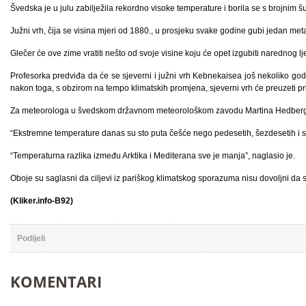
Švedska je u julu zabilježila rekordno visoke temperature i borila se s brojnim 
Južni vrh, čija se visina mjeri od 1880., u prosjeku svake godine gubi jedan meta
Glečer će ove zime vratiti nešto od svoje visine koju će opet izgubiti narednog lj
Profesorka predviđa da će se sjeverni i južni vrh Kebnekaisea još nekoliko god
nakon toga, s obzirom na tempo klimatskih promjena, sjeverni vrh će preuzeti pr
Za meteorologa u švedskom državnom meteorološkom zavodu Martina Hedberga 
“Ekstremne temperature danas su sto puta češće nego pedesetih, šezdesetih i s
“Temperaturna razlika između Arktika i Mediterana sve je manja”, naglasio je.
Oboje su saglasni da ciljevi iz pariškog klimatskog sporazuma nisu dovoljni da 
(Kliker.info-B92)
Podijeli
KOMENTARI