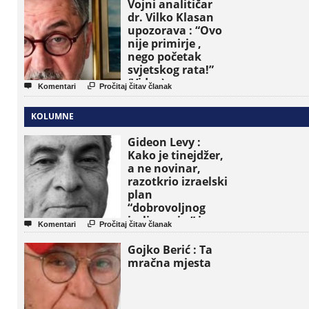
Vojni analitičar
dr. Vilko Klasan
upozorava : “Ovo
nije primirje ,
nego početak
svjetskog rata!”
(Video)


Komentari
Pročitaj čitav članak
KOLUMNE
Gideon Levy :
Kako je tinejdžer,
a ne novinar,
razotkrio izraelski
plan
“dobrovoljnog
iseljavanja ” iz


Komentari
Pročitaj čitav članak
Gaze
Gojko Berić : Ta
mračna mjesta