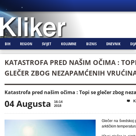
BIH
REGION
SVIJET
KOLUMNE
BIZNIS
DNEVNIK
DIJ
KATASTROFA PRED NAŠIM OČIMA : TOPI
GLEČER ZBOG NEZAPAMĆENIH VRUĆINA
Katastrofa pred našim očima : Topi se glečer zbog ne
04 Augusta
K

16:14
2018
Glečer na švedskoj p
arktičkim temperatura