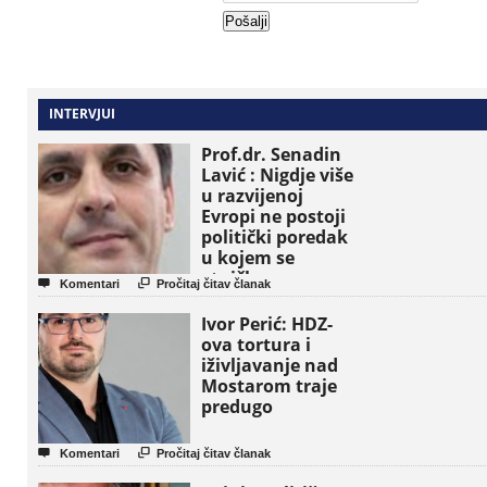
INTERVJUI
Prof.dr. Senadin
Lavić : Nigdje više
u razvijenoj
Evropi ne postoji
politički poredak
u kojem se
etničke grupe


Komentari
Pročitaj čitav članak
pojavljuju kao
osnovne političke
Ivor Perić: HDZ-
jedinice
ova tortura i
iživljavanje nad
Mostarom traje
predugo


Komentari
Pročitaj čitav članak