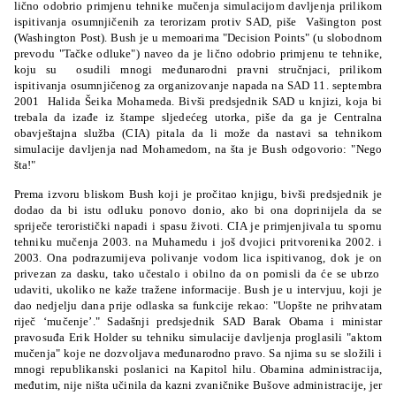
lično odobrio primjenu tehnike mučenja simulacijom davljenja prilikom
ispitivanja osumnjičenih za terorizam protiv SAD, piše Vašington post
(Washington Post). Bush je u memoarima "Decision Points" (u slobodnom
prevodu "Tačke odluke") naveo da je lično odobrio primjenu te tehnike,
koju su osudili mnogi međunarodni pravni stručnjaci, prilikom
ispitivanja osumnjičenog za organizovanje napada na SAD 11. septembra
2001 Halida Šeika Mohameda. Bivši predsjednik SAD u knjizi, koja bi
trebala da izađe iz štampe sljedećeg utorka, piše da ga je Centralna
obavještajna služba (CIA) pitala da li može da nastavi sa tehnikom
simulacije davljenja nad Mohamedom, na šta je Bush odgovorio: "Nego
šta!"
Prema izvoru bliskom Bush koji je pročitao knjigu, bivši predsjednik je
dodao da bi istu odluku ponovo donio, ako bi ona doprinijela da se
spriječe teroristički napadi i spasu životi.
CIA je primjenjivala tu spornu
tehniku mučenja 2003. na Muhamedu i još dvojici pritvorenika 2002. i
2003. Ona podrazumijeva polivanje vodom lica ispitivanog, dok je on
privezan za dasku, tako učestalo i obilno da on pomisli da će se ubrzo
udaviti, ukoliko ne kaže tražene informacije. Bush je u intervjuu, koji je
dao nedjelju dana prije odlaska sa funkcije rekao: "Uopšte ne prihvatam
riječ ‘mučenje’." Sadašnji predsjednik SAD Barak Obama i ministar
pravosuđa Erik Holder su tehniku simulacije davljenja proglasili "aktom
mučenja" koje ne dozvoljava međunarodno pravo. Sa njima su se složili i
mnogi republikanski poslanici na Kapitol hilu. Obamina administracija,
međutim, nije ništa učinila da kazni zvaničnike Bušove administracije, jer