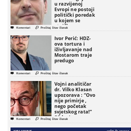
u razvijenoj
Evropi ne postoji
politički poredak
u kojem se
etničke grupe


Komentari
Pročitaj čitav članak
pojavljuju kao
osnovne
Ivor Perić: HDZ-
političke jedinice
ova tortura i
iživljavanje nad
Mostarom traje
predugo


Komentari
Pročitaj čitav članak
Vojni analitičar
dr. Vilko Klasan
upozorava : “Ovo
nije primirje ,
nego početak
svjetskog rata!”
(Video)


Komentari
Pročitaj čitav članak