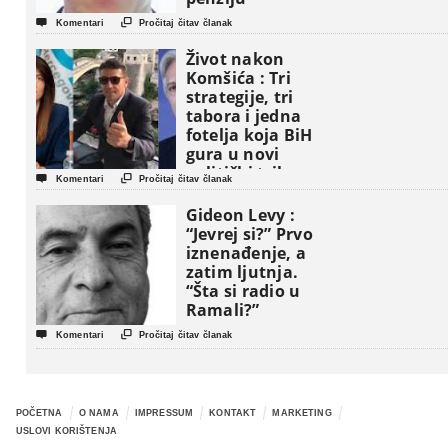


Komentari
Pročitaj čitav članak
Život nakon
Komšića : Tri
strategije, tri
tabora i jedna
fotelja koja BiH
gura u novi
politički triler


Komentari
Pročitaj čitav članak
Gideon Levy :
“Jevrej si?” Prvo
iznenađenje, a
zatim ljutnja.
“Šta si radio u
Ramali?”


Komentari
Pročitaj čitav članak
POČETNA
O NAMA
IMPRESSUM
KONTAKT
MARKETING
USLOVI KORIŠTENJA