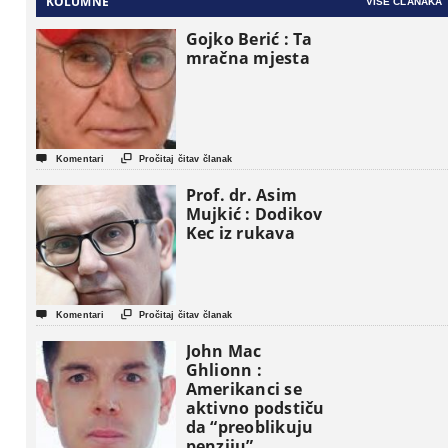
KOLUMNE
VIŠE ČLANAKA
Gojko Berić : Ta
mračna mjesta


Komentari
Pročitaj čitav članak
Prof. dr. Asim
Mujkić : Dodikov
Kec iz rukava


Komentari
Pročitaj čitav članak
John Mac
Ghlionn :
Amerikanci se
aktivno podstiču
da “preoblikuju
penziju”