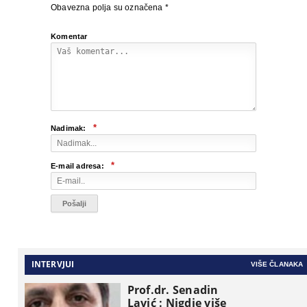
Obavezna polja su označena
*
Komentar
*
Nadimak:
*
E-mail adresa:
INTERVJUI
VIŠE ČLANAKA
Prof.dr. Senadin
Lavić : Nigdje više