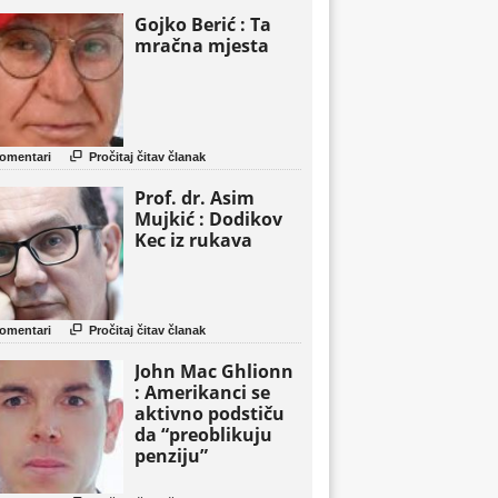
Gojko Berić : Ta
mračna mjesta

omentari
Pročitaj čitav članak
Prof. dr. Asim
Mujkić : Dodikov
Kec iz rukava

omentari
Pročitaj čitav članak
John Mac Ghlionn
: Amerikanci se
aktivno podstiču
da “preoblikuju
penziju”