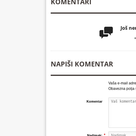
KOMENTARI
Još n

NAPIŠI KOMENTAR
Vaša e-mail adre
Obavezna polja
Komentar
*
Nadimak: