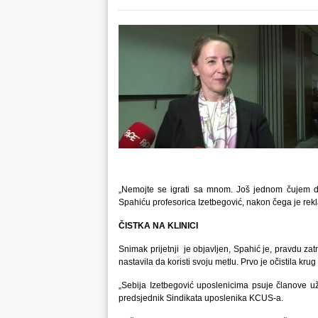
„Nemojte se igrati sa mnom. Još jednom čujem da 
Spahiću profesorica Izetbegović, nakon čega je rekla
ČISTKA NA KLINICI
Snimak prijetnji je objavljen, Spahić je, pravdu za
nastavila da koristi svoju metlu. Prvo je očistila k
„Sebija Izetbegović uposlenicima psuje članove už
predsjednik Sindikata uposlenika KCUS-a.