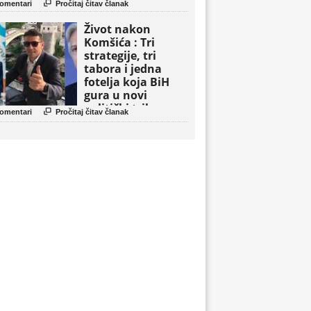

omentari
Pročitaj čitav članak
Život nakon
Komšića : Tri
strategije, tri
tabora i jedna
fotelja koja BiH
gura u novi
politički triler

omentari
Pročitaj čitav članak