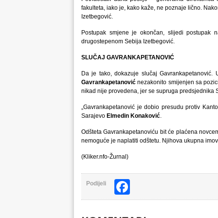
fakulteta, iako je, kako kaže, ne poznaje lično. Na
Izetbegović.
Postupak smjene je okončan, slijedi postupak
drugostepenom Sebija Izetbegović.
SLUČAJ GAVRANKAPETANOVIĆ
Da je tako, dokazuje slučaj Gavrankapetanović. 
Gavrankapetanović
nezakonito smijenjen sa pozic
nikad nije provedena, jer se supruga predsjednika S
„Gavrankapetanović je dobio presudu protiv Kantona,
Sarajevo
Elmedin Konaković
.
Odšteta Gavrankapetanoviću bit će plaćena novcem 
nemoguće je naplatiti odštetu. Njihova ukupna imovi
(Kliker.nfo-Žurnal)
Facebook
Podijeli