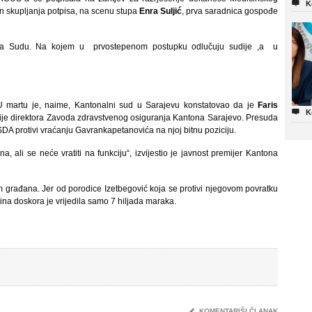

K
kon skupljanja potpisa, na scenu stupa
Enra Suljić
, prva saradnica gospođe
 na Sudu. Na kojem u prvostepenom postupku odlučuju sudije ,a u
U martu je, naime, Kantonalni sud u Sarajevu konstatovao da je
Faris

K
ije direktora Zavoda zdravstvenog osiguranja Kantona Sarajevo. Presuda
DA protivi vraćanju Gavrankapetanovića na njoj bitnu poziciju.
 ali se neće vratiti na funkciju“, izvijestio je javnost premijer Kantona
građana. Jer od porodice Izetbegović koja se protivi njegovom povratku
na doskora je vrijedila samo 7 hiljada maraka.
✎
KOMENTARIŠI ČLANAK