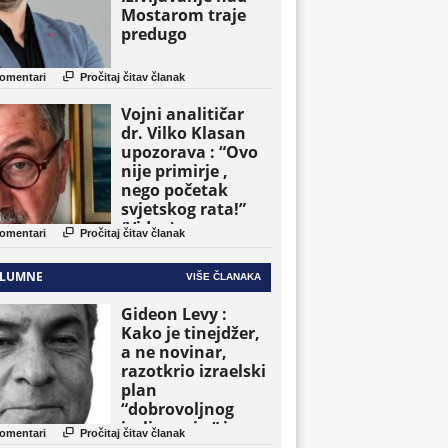
Mostarom traje
predugo

omentari
Pročitaj čitav članak
Vojni analitičar
dr. Vilko Klasan
upozorava : “Ovo
nije primirje ,
nego početak
svjetskog rata!”
(Video)

omentari
Pročitaj čitav članak
LUMNE
VIŠE ČLANAKA
Gideon Levy :
Kako je tinejdžer,
a ne novinar,
razotkrio izraelski
plan
“dobrovoljnog
iseljavanja ” iz

omentari
Pročitaj čitav članak
Gaze