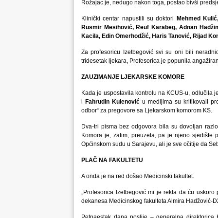
Rožajac je, nedugo nakon toga, postao bivši predsjed
Klinički centar napustili su doktori
Mehmed Kulić,
Rusmir Mesihović, Reuf Karabeg, Adnan Hadžimur
Kacila, Edin Omerhodžić, Haris Tanović, Rijad K
Za profesoricu Izetbegović svi su oni bili neradni
tridesetak ljekara, Profesorica je popunila angažir
ZAUZIMANJE LJEKARSKE KOMORE
Kada je uspostavila kontrolu na KCUS-u, odlučila 
i
Fahrudin Kulenović
u medijima su kritikovali pr
odbor“ za pregovore sa Ljekarskom komorom KS.
Dva-tri pisma bez odgovora bila su dovoljan razl
Komora je, zatim, preuzeta, pa je njeno sjedište 
Općinskom sudu u Sarajevu, ali je sve očitije da Se
PLAČ NA FAKULTETU
A onda je na red došao Medicinski fakultet.
„Profesorica Izetbegović mi je rekla da ću uskoro 
dekanesa Medicinskog fakulteta Almira Hadžović-D
Petnaestak dana poslije – generalna direktorica