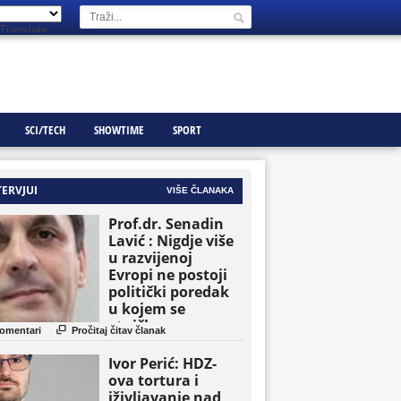
Translate
SCI/TECH
SHOWTIME
SPORT
TERVJUI
VIŠE ČLANAKA
Prof.dr. Senadin
Lavić : Nigdje više
u razvijenoj
Evropi ne postoji
politički poredak
u kojem se
etničke grupe

omentari
Pročitaj čitav članak
pojavljuju kao
osnovne političke
Ivor Perić: HDZ-
jedinice
ova tortura i
iživljavanje nad