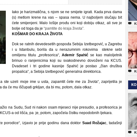
Iako je harizmatična, s njom se ne smijete igrati. Kada prva dama
(s) metlom krene na vas – spasa nema. U najboljem slučaju bit
ćete smijenjeni. Malo lošije prođu oni koji dobiju otkaz, ali sve je

K
bolje od toga da je
“pamtite do kraja života”.
KOŠMAR DO KRAJA ŽIVOTA
Dok se ratnih devedesetih gospođa Sebija Izetbegović, u Zagrebu
i u Istanbulu, borila da u nerazumnim rokovima stekne sebi
omiljenu titulu „profesorica“,
Ademir Spahić
se kao maloljetnik
brinuo o ranjenicima koji su svakodnevno dovoženi na KCUS.
Dvadeset i tri godine kasnije Spahić je postao „član društva

propalica“, a Sebija Izetbegović generalna direktorica.
K
ste uzeli moje ime u usta, zapamtit ćete me za života“, zaprijetila je
KO
 da će mu iščupati grkljan, da bi mu, potom, dala otkaz.
tražio na Sudu, Sud ni nakon osam mjeseci nije presudio, a profesorica je
rug KCUS-a od lišća, pa je, potom, započela čistku nepodobnih ljekara.
e porodice“, izjavio je prije godinu dana doktor
Suad Rožajac
, tadašnji

K