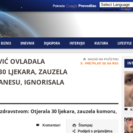
Powered by
BIZNIS
DNEVNIK
DIJASPORA
INTERVJUI
KULTURA
LIFESTYLE
OVIĆ OVLADALA
⌂
NAZAD NA POČETNU
IN

PRETPLATI SE NA RSS
0 LJEKARA, ZAUZELA
ANESU, IGNORISALA

K
a zdravstvom: Otjerala 30 ljekara, zauzela komoru,
Komentari
Štampaj


Podijeli s prijateljima
