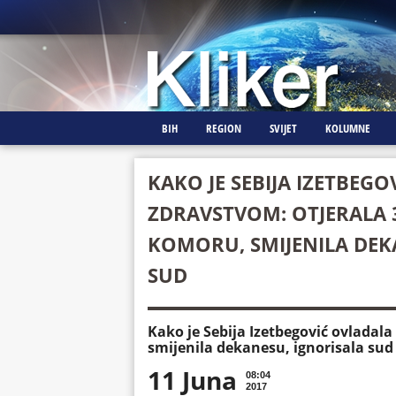
BIH
REGION
SVIJET
KOLUMNE
KAKO JE SEBIJA IZETBEG
ZDRAVSTVOM: OTJERALA 3
KOMORU, SMIJENILA DEK
SUD
Kako je Sebija Izetbegović ovladal
smijenila dekanesu, ignorisala sud
11 Juna
08:04
2017