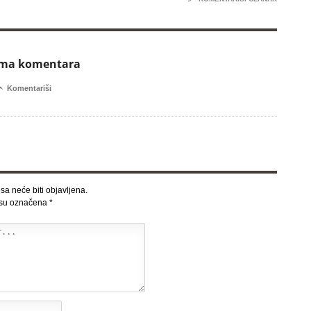
ema komentara

Komentariši
sa neće biti objavljena.
 su označena
*