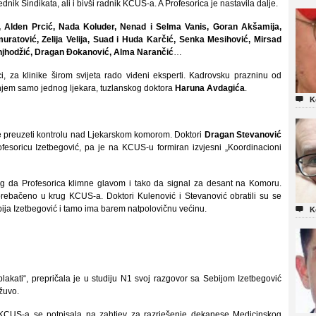
nik Sindikata, ali i bivši radnik KCUS-a. A Profesorica je nastavila dalje.
 Alden Prcić, Nada Koluder, Nenad i Selma Vanis, Goran Akšamija,
atović, Zelija Velija, Suad i Huda Karčić, Senka Mesihović, Mirsad
onjhodžić, Dragan Đokanović, Alma Narančić
…
ci, za klinike širom svijeta rado viđeni eksperti. Kadrovsku prazninu od
anjem samo jednog ljekara, tuzlanskog doktora
Haruna Avdagića
.

K
je preuzeti kontrolu nad Ljekarskom komorom. Doktori
Dragan Stevanović
ofesoricu Izetbegović, pa je na KCUS-u formiran izvjesni „Koordinacioni
og da Profesorica klimne glavom i tako da signal za desant na Komoru.
prebačeno u krug KCUS-a. Doktori Kulenović i Stevanović obratili su se
bija Izetbegović i tamo ima barem natpolovičnu većinu.

K
plakati“, prepričala je u studiju N1 svoj razgovor sa Sebijom Izetbegović
žuvo.
 KCUS-a se potpisala na zahtjev za razrješenje dekanese Medicinskog