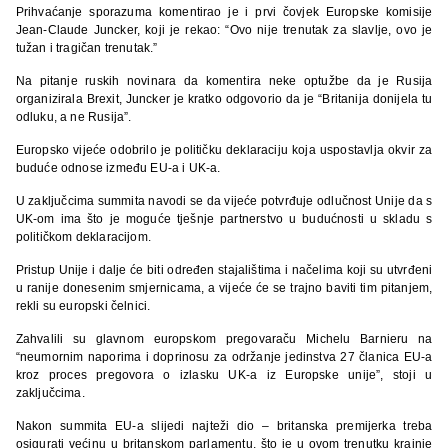
Prihvaćanje sporazuma komentirao je i prvi čovjek Europske komisije
Jean-Claude Juncker, koji je rekao: “Ovo nije trenutak za slavlje, ovo je
tužan i tragičan trenutak.”
Na pitanje ruskih novinara da komentira neke optužbe da je Rusija
organizirala Brexit, Juncker je kratko odgovorio da je “Britanija donijela tu
odluku, a ne Rusija”.
Europsko vijeće odobrilo je političku deklaraciju koja uspostavlja okvir za
buduće odnose između EU-a i UK-a.
U zaključcima summita navodi se da vijeće potvrđuje odlučnost Unije da s
UK-om ima što je moguće tješnje partnerstvo u budućnosti u skladu s
političkom deklaracijom.
Pristup Unije i dalje će biti određen stajalištima i načelima koji su utvrđeni
u ranije donesenim smjernicama, a vijeće će se trajno baviti
tim pitanjem,
rekli su europski čelnici.
Zahvalili su glavnom europskom pregovaraču Michelu Barnieru na
“neumornim naporima i doprinosu za održanje jedinstva 27 članica EU-a
kroz proces pregovora o izlasku UK-a iz Europske unije”, stoji u
zaključcima.
Nakon summita EU-a slijedi najteži dio – britanska premijerka treba
osigurati većinu u britanskom parlamentu, što je u ovom trenutku krajnje