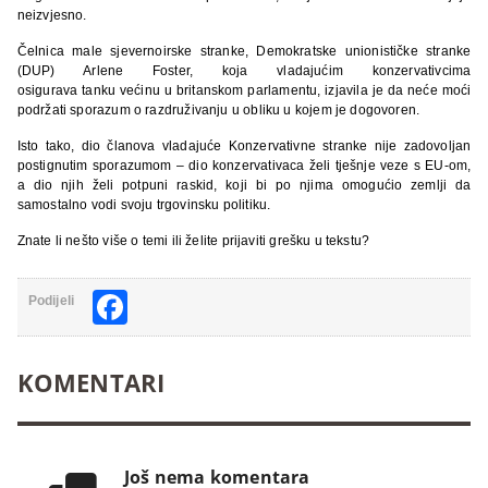
neizvjesno.
Čelnica male sjevernoirske stranke, Demokratske unionističke stranke
(DUP) Arlene Foster, koja vladajućim konzervativcima
osigurava
tanku većinu u britanskom parlamentu, izjavila je da neće moći
podržati sporazum o razdruživanju u obliku u kojem je dogovoren.
Isto tako, dio članova vladajuće Konzervativne stranke nije zadovoljan
postignutim sporazumom – dio konzervativaca želi tješnje veze s EU-om,
a dio njih želi potpuni raskid, koji bi po njima omogućio zemlji da
samostalno vodi svoju trgovinsku politiku.
Znate li nešto više o temi ili želite prijaviti grešku u tekstu?
Facebook
Podijeli
KOMENTARI
Još nema komentara