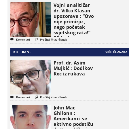
Vojni analitičar
dr. Vilko Klasan
upozorava : “Ovo
nije primirje ,
nego početak
svjetskog rata!”
(Video)


Komentari
Pročitaj čitav članak
KOLUMNE
VIŠE ČLANAKA
Prof. dr. Asim
Mujkić : Dodikov
Kec iz rukava


Komentari
Pročitaj čitav članak
John Mac
Ghlionn :
Amerikanci se
aktivno podstiču