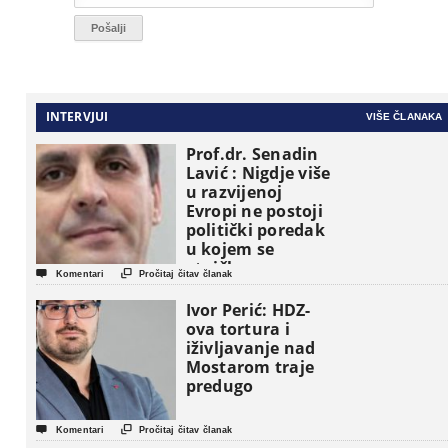
INTERVJUI
VIŠE ČLANAKA
Prof.dr. Senadin
Lavić : Nigdje više
u razvijenoj
Evropi ne postoji
politički poredak
u kojem se
etničke grupe


Komentari
Pročitaj čitav članak
pojavljuju kao
osnovne
Ivor Perić: HDZ-
političke jedinice
ova tortura i
iživljavanje nad
Mostarom traje
predugo


Komentari
Pročitaj čitav članak