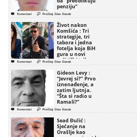
da “preoblikuju
penziju”


Komentari
Pročitaj čitav članak
Život nakon
Komšića : Tri
strategije, tri
tabora i jedna
fotelja koja BiH
gura u novi
politički triler


Komentari
Pročitaj čitav članak
Gideon Levy :
“Jevrej si?” Prvo
iznenađenje, a
zatim ljutnja.
“Šta si radio u
Ramali?”


Komentari
Pročitaj čitav članak
Sead Đulić :
Sjećanje na
Orašlje kao