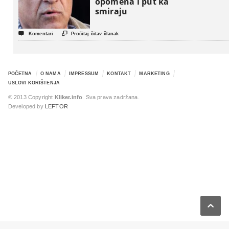
opomena i put ka
smiraju


Komentari
Pročitaj čitav članak
POČETNA
O NAMA
IMPRESSUM
KONTAKT
MARKETING
USLOVI KORIŠTENJA
© 2013 Copyright
Kliker.info
. Sva prava zadržana.
Developed by
LEFTOR
