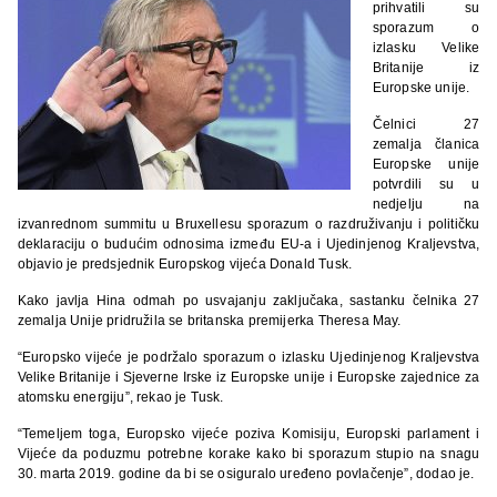
prihvatili su
sporazum o
izlasku Velike
Britanije iz
Europske unije.
Čelnici 27
zemalja članica
Europske unije
potvrdili su u
nedjelju na
izvanrednom summitu u Bruxellesu sporazum o razdruživanju i političku
deklaraciju o budućim odnosima između EU-a i Ujedinjenog Kraljevstva,
objavio je predsjednik Europskog vijeća Donald Tusk.
Kako javlja Hina odmah po usvajanju zaključaka, sastanku čelnika 27
zemalja Unije pridružila se britanska premijerka Theresa May.
“Europsko vijeće je podržalo sporazum o izlasku Ujedinjenog Kraljevstva
Velike Britanije i Sjeverne Irske iz Europske unije i Europske zajednice za
atomsku energiju”, rekao je Tusk.
“Temeljem toga, Europsko vijeće
poziva Komisiju, Europski parlament i
Vijeće da poduzmu potrebne korake kako bi sporazum stupio na snagu
30. marta 2019. godine da bi se osiguralo uređeno povlačenje”, dodao je.