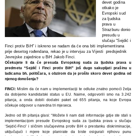
devet godina
otkako je
Evropski sud
za ljudska
prava u
Strazburu donio
presudu u
slučaju “Sejdić i
Finci protiv BiH” i iskreno se nadam da će ona biti implementirana
prije desetog rođendana, rekao je u intervjuu za Vijesti predsjednik
Jevrejske zajednice u BiH Jakob Finci.
Očekujete li da će presuda Evropskog suda za ljudska prava u
predmetu “Sejdić i Finci protiv BiH” još dugo sakupljati prašinu u
ladicama bh. političara, s obzirom da je prošlo skoro devet godina od
njenog donošenja?
FINCI:
Mislim da će nam u implementaciji te odluke znatno pomoći želja
da dobijemo kandidatski status u EU. Naime, odgovorili smo na 3.242
pitanja, a onda dobili dodatni paket od 655 pitanja, na koje Evropa
očekuje odgovor u naredna tri mjeseca.
Jedno od tih pitanja glasi: “Možete li nam dati informacije gdje ste stali s
implementacijom presude Evropskog suda za ljudska prava u slučaju
‘Sejdić-Finci’ i sličnim slučajevima protiv BiH o prestanku diskriminacije,
uključujući i mjere koje planirate da biste osigurali njihovu punu