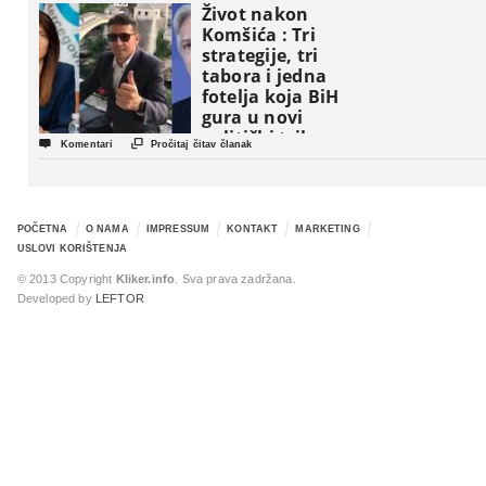
Život nakon
Komšića : Tri
strategije, tri
tabora i jedna
fotelja koja BiH
gura u novi
politički triler


Komentari
Pročitaj čitav članak
POČETNA
O NAMA
IMPRESSUM
KONTAKT
MARKETING
USLOVI KORIŠTENJA
© 2013 Copyright
Kliker.info
. Sva prava zadržana.
Developed by
LEFTOR