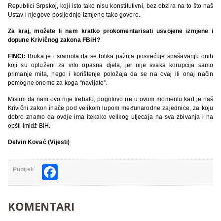
Republici Srpskoj, koji isto tako nisu konstitutivni, bez obzira na to što naš
Ustav i njegove posljednje izmjene tako govore.
Za kraj, možete li nam kratko prokomentarisati usvojene izmjene i
dopune Krivičnog zakona FBiH?
FINCI:
Bruka je i sramota da se tolika pažnja posvećuje spašavanju onih
koji su optuženi za vrlo opasna djela, jer nije svaka korupcija samo
primanje mita, nego i korištenje položaja da se na ovaj ili onaj način
pomogne onome za koga “navijate”.
Mislim da nam ovo nije trebalo, pogotovo ne u ovom momentu kad je naš
Krivični zakon inače pod velikom lupom međunarodne zajednice, za koju
dobro znamo da ovdje ima itekako velikog utjecaja na sva zbivanja i na
opšti imidž BiH.
Delvin Kovač (Vijesti)
Facebook
Podijeli
KOMENTARI