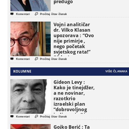
predugo


Komentari
Pročitaj čitav članak
Vojni analitičar
dr. Vilko Klasan
upozorava : “Ovo
nije primirje ,
nego početak
svjetskog rata!”
(Video)


Komentari
Pročitaj čitav članak
KOLUMNE
VIŠE ČLANAKA
Gideon Levy :
Kako je tinejdžer,
a ne novinar,
razotkrio
izraelski plan
“dobrovoljnog
iseljavanja ” iz


Komentari
Pročitaj čitav članak
Gaze
Gojko Berić : Ta