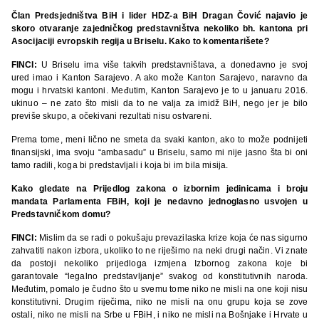
Član Predsjedništva BiH i lider HDZ-a BiH Dragan Čović najavio je
skoro otvaranje zajedničkog predstavništva nekoliko bh. kantona pri
Asocijaciji evropskih regija u Briselu. Kako to komentarišete?
FINCI:
U Briselu ima više takvih predstavništava, a donedavno je svoj
ured imao i Kanton Sarajevo. A ako može Kanton Sarajevo, naravno da
mogu i hrvatski kantoni. Međutim, Kanton Sarajevo je to u januaru 2016.
ukinuo – ne zato što misli da to ne valja za imidž BiH, nego jer je bilo
previše skupo, a očekivani rezultati nisu ostvareni.
Prema tome, meni lično ne smeta da svaki kanton, ako to može podnijeti
finansijski, ima svoju “ambasadu” u Briselu, samo mi nije jasno šta bi oni
tamo radili, koga bi predstavljali i koja bi im bila misija.
Kako gledate na Prijedlog zakona o izbornim jedinicama i broju
mandata Parlamenta FBiH, koji je nedavno jednoglasno usvojen u
Predstavničkom domu?
FINCI:
Mislim da se radi o pokušaju prevazilaska krize koja će nas sigurno
zahvatiti nakon izbora, ukoliko to ne riješimo na neki drugi način. Vi znate
da postoji nekoliko prijedloga izmjena Izbornog zakona koje bi
garantovale “legalno predstavljanje” svakog od konstitutivnih naroda.
Međutim, pomalo je čudno što u svemu tome niko ne misli na one koji nisu
konstitutivni. Drugim riječima, niko ne misli na onu grupu koja se zove
ostali, niko ne misli na Srbe u FBiH, i niko ne misli na Bošnjake i Hrvate u