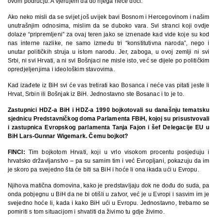
ovom području. A vjerujem da do njega neće doći.
Ako neko misli da se svijet još uvijek bavi Bosnom i Hercegovinom i našim
unutrašnjim odnosima, mislim da se duboko vara. Svi stranci koji ovdje
dolaze “pripremljeni” za ovaj teren jako se iznenade kad vide koje su kod
nas interne razlike, ne samo između tri “konstitutivna naroda”, nego i
unutar političkih struja u istom narodu. Jer, zaboga, u ovoj zemlji ni svi
Srbi, ni svi Hrvati, a ni svi Bošnjaci ne misle isto, već se dijele po političkim
opredjeljenjima i ideološkim stavovima.
Kad izađete iz BiH svi će vas tretirati kao Bosanca i neće vas pitati jeste li
Hrvat, Srbin ili Bošnjak iz BiH. Jednostavno ste Bosanac i to je to.
Zastupnici HDZ-a BiH i HDZ-a 1990 bojkotovali su današnju tematsku
sjednicu Predstavničkog doma Parlamenta FBiH, kojoj su prisustvovali
i zastupnica Evropskog parlamenta Tanja Fajon i šef Delegacije EU u
BiH Lars-Gunnar Wigemark. Čemu bojkot?
FINCI:
Tim bojkotom Hrvati, koji u vrlo visokom procentu posjeduju i
hrvatsko državljanstvo – pa su samim tim i već Evropljani, pokazuju da im
je skoro pa svejedno šta će biti sa BiH i hoće li ona ikada ući u Evropu.
Njihova matična domovina, kako je predstavljaju dok ne dođu do suda, pa
onda pobjegnu u BiH da ne bi otišli u zatvor, već je u Evropi i sasvim im je
svejedno hoće li, kada i kako BiH ući u Evropu. Jednostavno, trebamo se
pomiriti s tom situacijom i shvatiti da živimo tu gdje živimo.