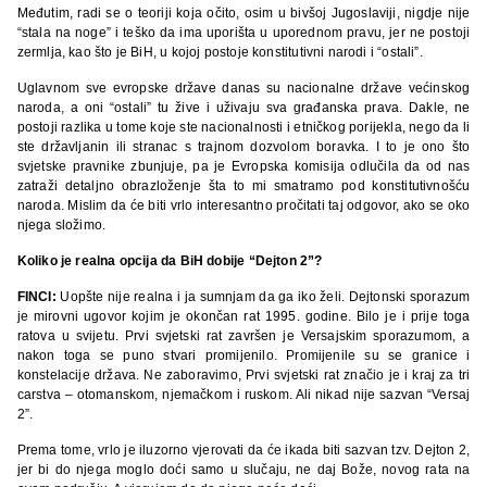
Međutim, radi se o teoriji koja očito, osim u bivšoj Jugoslaviji, nigdje nije
“stala na noge” i teško da ima uporišta u uporednom pravu, jer ne postoji
zermlja, kao što je BiH, u kojoj postoje konstitutivni narodi i “ostali”.
Uglavnom sve evropske države danas su nacionalne države većinskog
naroda, a oni “ostali” tu žive i uživaju sva građanska prava. Dakle, ne
postoji razlika u tome koje ste nacionalnosti i etničkog porijekla, nego da li
ste državljanin ili stranac s trajnom dozvolom boravka. I to je ono što
svjetske pravnike zbunjuje, pa je Evropska komisija odlučila da od nas
zatraži detaljno obrazloženje šta to mi smatramo pod konstitutivnošću
naroda. Mislim da će biti vrlo interesantno pročitati taj odgovor, ako se oko
njega složimo.
Koliko je realna opcija da BiH dobije “Dejton 2”?
FINCI:
Uopšte nije realna i ja sumnjam da ga iko želi. Dejtonski sporazum
je mirovni ugovor kojim je okončan rat 1995. godine. Bilo je i prije toga
ratova u svijetu. Prvi svjetski rat završen je Versajskim sporazumom, a
nakon toga se puno stvari promijenilo. Promijenile su se granice i
konstelacije država. Ne zaboravimo, Prvi svjetski rat značio je i kraj za tri
carstva – otomanskom, njemačkom i ruskom. Ali nikad nije sazvan “Versaj
2”.
Prema tome, vrlo je iluzorno vjerovati da će ikada biti sazvan tzv. Dejton 2,
jer bi do njega moglo doći samo u slučaju, ne daj Bože, novog rata na