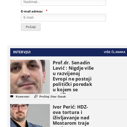
*
E-mail adresa:
INTERVJUI
VIŠE ČLANAKA
Prof.dr. Senadin
Lavić : Nigdje više
u razvijenoj
Evropi ne postoji
politički poredak
u kojem se
etničke grupe


Komentari
Pročitaj čitav članak
pojavljuju kao
osnovne
Ivor Perić: HDZ-
političke jedinice
ova tortura i
iživljavanje nad
Mostarom traje