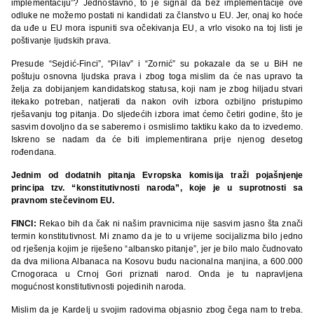
implementaciju”? Jednostavno, to je signal da bez implementacije ove
odluke ne možemo postati ni kandidati za članstvo u EU. Jer, onaj ko hoće
da uđe u EU mora ispuniti sva očekivanja EU, a vrlo visoko na toj listi je
poštivanje ljudskih prava.
Presude “Sejdić-Finci”, “Pilav” i “Zornić” su pokazale da se u BiH ne
poštuju osnovna ljudska prava i zbog toga mislim da će nas upravo ta
želja za dobijanjem kandidatskog statusa, koji nam je zbog hiljadu stvari
itekako potreban, natjerati da nakon ovih izbora ozbiljno pristupimo
rješavanju tog pitanja. Do sljedećih izbora imat ćemo četiri godine, što je
sasvim dovoljno da se saberemo i osmislimo taktiku kako da to izvedemo.
Iskreno se nadam da će biti implementirana prije njenog desetog
rođendana.
Jednim od dodatnih pitanja Evropska komisija traži pojašnjenje
principa tzv. “konstitutivnosti naroda”, koje je u suprotnosti sa
pravnom stečevinom EU.
FINCI:
Rekao bih da čak ni našim pravnicima nije sasvim jasno šta znači
termin konstitutivnost. Mi znamo da je to u vrijeme socijalizma bilo jedno
od rješenja kojim je riješeno “albansko pitanje”, jer je bilo malo čudnovato
da dva miliona Albanaca na Kosovu budu nacionalna manjina, a 600.000
Crnogoraca u Crnoj Gori priznati narod. Onda je tu napravljena
mogućnost konstitutivnosti pojedinih naroda.
Mislim da je Kardelj u svojim radovima objasnio zbog čega nam to treba.