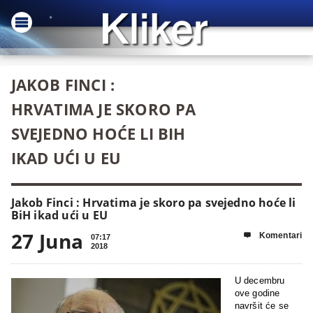
JAKOB FINCI :
HRVATIMA JE SKORO PA
SVEJEDNO HOĆE LI BIH
IKAD UĆI U EU
Jakob Finci : Hrvatima je skoro pa svejedno hoće li
BiH ikad ući u EU
27 Juna
Komentari

07:17
2018
U decembru
ove godine
navršit će se