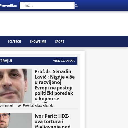
SCI/TECH
SHOWTIME
SPORT
TERVJUI
VIŠE ČLANAKA
Prof.dr. Senadin
Lavić : Nigdje više
u razvijenoj
Evropi ne postoji
politički poredak
u kojem se
etničke grupe

omentari
Pročitaj čitav članak
pojavljuju kao
osnovne političke
Ivor Perić: HDZ-
jedinice
ova tortura i
iživljavanje nad