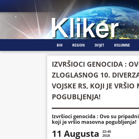
BIH
REGION
SVIJET
KOLUMNE
IZVRŠIOCI GENOCIDA : O
ZLOGLASNOG 10. DIVER
VOJSKE RS, KOJI JE VRŠI
POGUBLJENJA!
Izvršioci genocida : Ovo su pripadn
koji je vršio masovna pogubljenja!
11 Augusta
22:45
2018