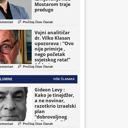
Mostarom traje
predugo

omentari
Pročitaj čitav članak
Vojni analitičar
dr. Vilko Klasan
upozorava : “Ovo
nije primirje ,
nego početak
svjetskog rata!”
(Video)

omentari
Pročitaj čitav članak
LUMNE
VIŠE ČLANAKA
Gideon Levy :
Kako je tinejdžer,
a ne novinar,
razotkrio izraelski
plan
“dobrovoljnog
iseljavanja ” iz

omentari
Pročitaj čitav članak
Gaze