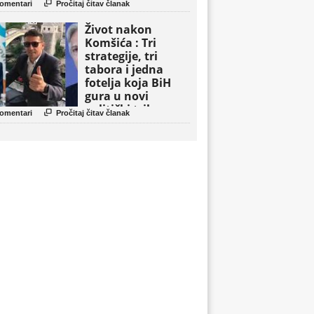

omentari
Pročitaj čitav članak
Život nakon
Komšića : Tri
strategije, tri
tabora i jedna
fotelja koja BiH
gura u novi
politički triler

omentari
Pročitaj čitav članak