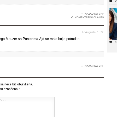

K

NAZAD NA VRH
✎
KOMENTARIŠI ČLANAK
17 Augusta, 18:38
nego Mauzer sa Panterima.Ajd se malo bolje potrudite.

K

NAZAD NA VRH
sa neće biti objavljena.
 su označena
*