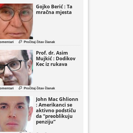
Gojko Berić : Ta
mračna mjesta

omentari
Pročitaj čitav članak
Prof. dr. Asim
Mujkić : Dodikov
Kec iz rukava

omentari
Pročitaj čitav članak
John Mac Ghlionn
: Amerikanci se
aktivno podstiču
da “preoblikuju
penziju”