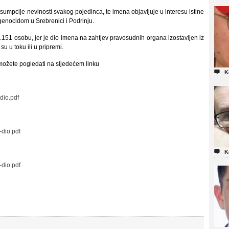
umpcije nevinosti svakog pojedinca, te imena objavljuje u interesu istine
a genocidom u Srebrenici i Podrinju.
151 osobu, jer je dio imena na zahtjev pravosudnih organa izostavljen iz
su u toku ili u pripremi.
 možete pogledati na sljedećem linku

K
dio.pdf
-dio.pdf

K
-dio.pdf