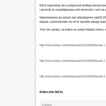
NICK napominje da u potpunosti poštuje princip pres
i javnosti, te rasvjetljavanja svih okolnosti u vezi s
Napominjemo da spisak koji objavljujemo sadrži 20.
objave u javnosti kako se ne bi narušile istrage koje 
Treći dio spiska, na kojem se nalazi hiljadu imena,
http://nick.ba/wp-content/uploads/2018/08/Spisak-1-
http://nick.ba/wp-content/uploads/2018/08/Spisak-2.
http://nick.ba/wp-content/uploads/2018/08/Spisak-3.
(Kliker.info-NICK)
Podijeli