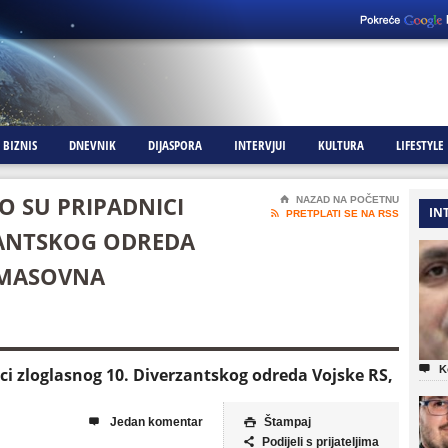
BIZNIS
DNEVNIK
DIJASPORA
INTERVJUI
KULTURA
LIFESTYLE
VO SU PRIPADNICI
⌂
NAZAD NA POČETNU
IN

PRETPLATI SE NA RSS
ZANTSKOG ODREDA
O MASOVNA

K
ici zloglasnog 10. Diverzantskog odreda Vojske RS,
Jedan komentar
Štampaj


Podijeli s prijateljima
