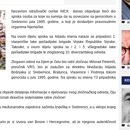
Nezavisni istraživački centar NICK danas objavljuje treći dio
spiska osoba za koje su sumnja da su povezane sa genocidom u
Srebrenici jula 1995. godine, a koji je dostavljen pravosudnim

K
organima Njemačke.
Na ovom dijelu spiska sa hiljadu imena nalaze se pripadnici 1.
vlaseničke lake pješadijske brigade Vojske Republike Srpske.
Također, u ovom dijelu spiska su i 2. i 5. višegradske lake
pješadijske brigade te zloglasnog 10. diverzantskog odreda.
Zlogasni odred na čijem je čelu bio ratni zločinac Milorad Pelemiš,
poručnik VRS, bio je zadužen za direktnu likvidaciju hiljada

K
Bošnjaka iz Srebernice, Bratunca, Vlasenice i Podrinja tokom
genocida u julu 1995. godine. Na spisku su imena 73 pripadnika
KO
objaviti detaljnije informacije o djelovanju ovog zločinačkog odreda, čiju
riznali stravične sistematske ratne zločine!
 međunarodne zajednice sačinila Izvještaj o Srebrenici, a u sklopu kojeg
urio je iz izvora van Bosne i Hercegovine, ali je njegova autentičnost

K