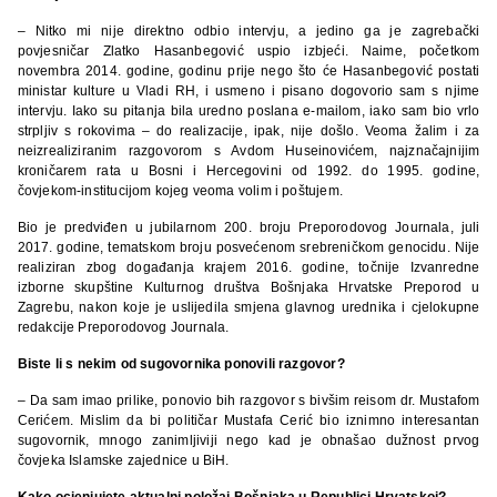
– Nitko mi nije direktno odbio intervju, a jedino ga je zagrebački
povjesničar Zlatko Hasanbegović uspio izbjeći. Naime, početkom
novembra 2014. godine, godinu prije nego što će Hasanbegović postati
ministar kulture u Vladi RH, i usmeno i pisano dogovorio sam s njime
intervju. Iako su pitanja bila uredno poslana e-mailom, iako sam bio vrlo
strpljiv s rokovima – do realizacije, ipak, nije došlo. Veoma žalim i za
neizrealiziranim razgovorom s Avdom Huseinovićem, najznačajnijim
kroničarem rata u Bosni i Hercegovini od 1992. do 1995. godine,
čovjekom-institucijom kojeg veoma volim i poštujem.
Bio je predviđen u jubilarnom 200. broju Preporodovog Journala, juli
2017. godine, tematskom broju posvećenom srebreničkom genocidu. Nije
realiziran zbog događanja krajem 2016. godine, točnije Izvanredne
izborne skupštine Kulturnog društva Bošnjaka Hrvatske Preporod u
Zagrebu, nakon koje je uslijedila smjena glavnog urednika i cjelokupne
redakcije Preporodovog Journala.
Biste li s nekim od sugovornika ponovili razgovor?
– Da sam imao prilike, ponovio bih razgovor s bivšim reisom dr. Mustafom
Cerićem. Mislim da bi političar Mustafa Cerić bio iznimno interesantan
sugovornik, mnogo zanimljiviji nego kad je obnašao dužnost prvog
čovjeka Islamske zajednice u BiH.
Kako ocjenjujete aktualni položaj Bošnjaka u Republici Hrvatskoj?