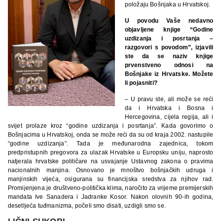
položaju Bošnjaka u Hrvatskoj.
U povodu Vaše nedavno
objavljene knjige “Godine
uzdizanja i posrtanja –
razgovori s povodom”, izjavili
ste da se naziv knjige
prvenstveno odnosi na
Bošnjake iz Hrvatske. Možete
li pojasniti?
– U pravu ste, ali može se reći
da i Hrvatska i Bosna i
Hercegovina, cijela regija, ali i
svijet prolaze kroz “godine uzdizanja i posrtanja”. Kada govorimo o
Bošnjacima u Hrvatskoj, onda se može reći da su od kraja 2002. nastupile
“godine uzdizanja”. Tada je međunarodna zajednica, tokom
predpristupnih pregovora za ulazak Hrvatske u Europsku uniju, naprosto
natjerala hrvatske političare na usvajanje Ustavnog zakona o pravima
nacionalnih manjina. Osnovano je mnoštvo bošnjačkih udruga i
manjinskih vijeća, osigurana su financijska sredstva za njihov rad.
Promijenjena je društveno-politička klima, naročito za vrijeme premijerskih
mandata Ive Sanadera i Jadranke Kosor. Nakon olovnih 90-ih godina,
desetljeća tuđmanizma, počeli smo disati, uzdigli smo se.