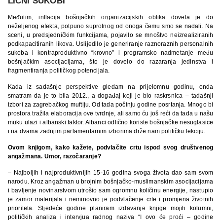
LIČNI SUKOBI
Međutim, inflacija bošnjačkih organizacijskih oblika dovela je do
neželjenog efekta, potpuno suprotnog od onoga čemu smo se nadali. Na
sceni, u predsjedničkim funkcijama, pojavilo se mnoštvo neizrealiziranih
podkapacitiranih likova. Uslijedilo je generiranje raznoraznih personalnih
sukoba i kontraproduktivno “krovno” i programsko nadmetanje među
bošnjačkim asocijacijama, što je dovelo do razaranja jedinstva i
fragmentiranja političkog potencijala.
Kada iz sadašnje perspektive gledam na prijelomnu godinu, onda
smatram da je to bila 2012., a događaj koji je bio raskrsnica – tadašnji
izbori za zagrebačkog muftiju. Od tada počinju godine posrtanja. Mnogo bi
prostora tražila elaboracija ove tvrdnje, ali samo ću još reći da tada u našu
muku ulazi i albanski faktor. Albanci odlično koriste bošnjačke nesuglasice
i na dvama zadnjim parlamentarnim izborima drže nam političku lekciju.
Ovom knjigom, kako kažete, podvlačite crtu ispod svog društvenog
angažmana. Umor, razočaranje?
– Najboljih i najproduktivnijih 15-16 godina svoga života dao sam svom
narodu. Kroz angažman u brojnim bošnjačko-muslimanskim asocijacijama
i bavljenje novinarstvom utrošio sam ogromnu količinu energije, nastupio
je zamor materijala i neminovno je podvlačenje crte i promjena životnih
prioriteta. Sljedeće godine planiram izdavanje knjige mojih kolumni,
političkih analiza i intervjua radnog naziva “I ovo će proći – godine