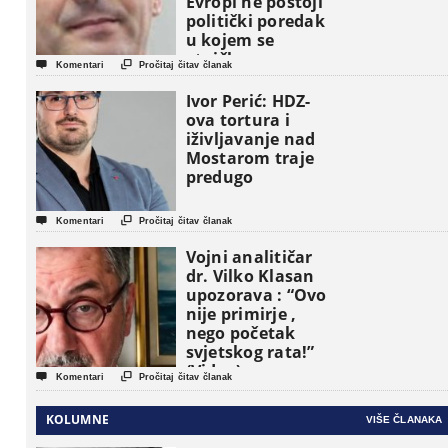
Evropi ne postoji
politički poredak
u kojem se
etničke grupe


Komentari
Pročitaj čitav članak
pojavljuju kao
osnovne
Ivor Perić: HDZ-
političke jedinice
ova tortura i
iživljavanje nad
Mostarom traje
predugo


Komentari
Pročitaj čitav članak
Vojni analitičar
dr. Vilko Klasan
upozorava : “Ovo
nije primirje ,
nego početak
svjetskog rata!”
(Video)


Komentari
Pročitaj čitav članak
KOLUMNE
VIŠE ČLANAKA