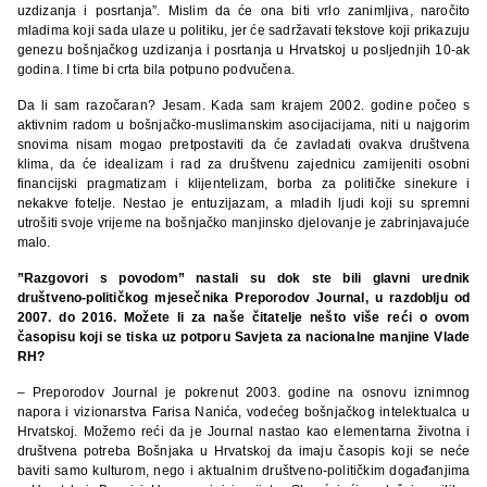
uzdizanja i posrtanja”. Mislim da će ona biti vrlo zanimljiva, naročito
mladima koji sada ulaze u politiku, jer će sadržavati tekstove koji prikazuju
genezu bošnjačkog uzdizanja i posrtanja u Hrvatskoj u posljednjih 10-ak
godina. I time bi crta bila potpuno podvučena.
Da li sam razočaran? Jesam. Kada sam krajem 2002. godine počeo s
aktivnim radom u bošnjačko-muslimanskim asocijacijama, niti u najgorim
snovima nisam mogao pretpostaviti da će zavladati ovakva društvena
klima, da će idealizam i rad za društvenu zajednicu zamijeniti osobni
financijski pragmatizam i klijentelizam, borba za političke sinekure i
nekakve fotelje. Nestao je entuzijazam, a mladih ljudi koji su spremni
utrošiti svoje vrijeme na bošnjačko manjinsko djelovanje je zabrinjavajuće
malo.
”Razgovori s povodom” nastali su dok ste bili glavni urednik
društveno-političkog mjesečnika Preporodov Journal, u razdoblju od
2007. do 2016. Možete li za naše čitatelje nešto više reći o ovom
časopisu koji se tiska uz potporu Savjeta za nacionalne manjine Vlade
RH?
– Preporodov Journal je pokrenut 2003. godine na osnovu iznimnog
napora i vizionarstva Farisa Nanića, vodećeg bošnjačkog intelektualca u
Hrvatskoj. Možemo reći da je Journal nastao kao elementarna životna i
društvena potreba Bošnjaka u Hrvatskoj da imaju časopis koji se neće
baviti samo kulturom, nego i aktualnim društveno-političkim događanjima