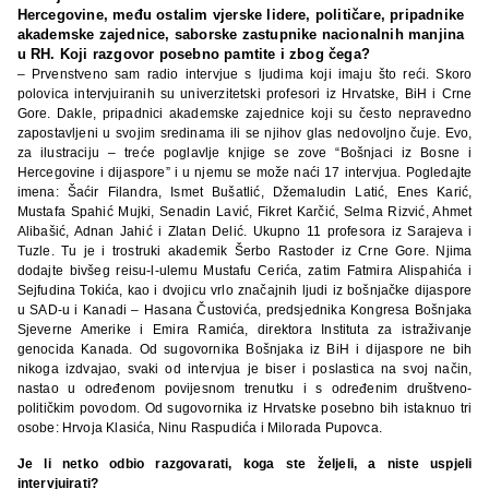
Hercegovine, među ostalim vjerske lidere, političare, pripadnike
akademske zajednice, saborske zastupnike nacionalnih manjina
u RH. Koji razgovor posebno pamtite i zbog čega?
– Prvenstveno sam radio intervjue s ljudima koji imaju što reći. Skoro
polovica intervjuiranih su univerzitetski profesori iz Hrvatske, BiH i Crne
Gore. Dakle, pripadnici akademske zajednice koji su često nepravedno
zapostavljeni u svojim sredinama ili se njihov glas nedovoljno čuje. Evo,
za ilustraciju – treće poglavlje knjige se zove “Bošnjaci iz Bosne i
Hercegovine i dijaspore” i u njemu se može naći 17 intervjua. Pogledajte
imena: Šaćir Filandra, Ismet Bušatlić, Džemaludin Latić, Enes Karić,
Mustafa Spahić Mujki, Senadin Lavić, Fikret Karčić, Selma Rizvić, Ahmet
Alibašić, Adnan Jahić i Zlatan Delić. Ukupno 11 profesora iz Sarajeva i
Tuzle. Tu je i trostruki akademik Šerbo Rastoder iz Crne Gore. Njima
dodajte bivšeg reisu-l-ulemu Mustafu Cerića, zatim Fatmira Alispahića i
Sejfudina Tokića, kao i dvojicu vrlo značajnih ljudi iz bošnjačke dijaspore
u SAD-u i Kanadi – Hasana Čustovića, predsjednika Kongresa Bošnjaka
Sjeverne Amerike i Emira Ramića, direktora Instituta za istraživanje
genocida Kanada. Od sugovornika Bošnjaka iz BiH i dijaspore ne bih
nikoga izdvajao, svaki od intervjua je biser i poslastica na svoj način,
nastao u određenom povijesnom trenutku i s određenim društveno-
političkim povodom. Od sugovornika iz Hrvatske posebno bih istaknuo tri
osobe: Hrvoja Klasića, Ninu Raspudića i Milorada Pupovca.
Je li netko odbio razgovarati, koga ste željeli, a niste uspjeli
intervjuirati?