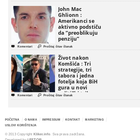
John Mac
Ghlionn :
Amerikanci se
aktivno podstiču
da “preoblikuju
penziju”


Komentari
Pročitaj čitav članak
Život nakon
Komšića : Tri
strategije, tri
tabora i jedna
fotelja koja BiH
gura u novi
politički triler


Komentari
Pročitaj čitav članak
POČETNA
O NAMA
IMPRESSUM
KONTAKT
MARKETING
USLOVI KORIŠTENJA
© 2013 Copyright
Kliker.info
. Sva prava zadržana.
Developed by
LEFTOR