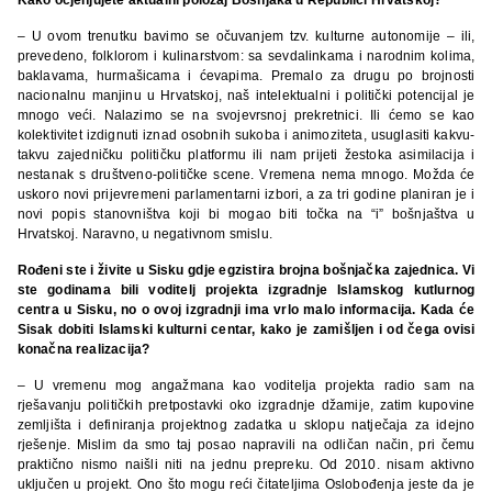
– U ovom trenutku bavimo se očuvanjem tzv. kulturne autonomije – ili,
prevedeno, folklorom i kulinarstvom: sa sevdalinkama i narodnim kolima,
baklavama, hurmašicama i ćevapima. Premalo za drugu po brojnosti
nacionalnu manjinu u Hrvatskoj, naš intelektualni i politički potencijal je
mnogo veći. Nalazimo se na svojevrsnoj prekretnici. Ili ćemo se kao
kolektivitet izdignuti iznad osobnih sukoba i animoziteta, usuglasiti kakvu-
takvu zajedničku političku platformu ili nam prijeti žestoka asimilacija i
nestanak s društveno-političke scene. Vremena nema mnogo. Možda će
uskoro novi prijevremeni parlamentarni izbori, a za tri godine planiran je i
novi popis stanovništva koji bi mogao biti točka na “i” bošnjaštva u
Hrvatskoj. Naravno, u negativnom smislu.
Rođeni ste i živite u Sisku gdje egzistira brojna bošnjačka zajednica. Vi
ste godinama bili voditelj projekta izgradnje Islamskog kutlurnog
centra u Sisku, no o ovoj izgradnji ima vrlo malo informacija. Kada će
Sisak dobiti Islamski kulturni centar, kako je zamišljen i od čega ovisi
konačna realizacija?
– U vremenu mog angažmana kao voditelja projekta radio sam na
rješavanju političkih pretpostavki oko izgradnje džamije, zatim kupovine
zemljišta i definiranja projektnog zadatka u sklopu natječaja za idejno
rješenje. Mislim da smo taj posao napravili na odličan način, pri čemu
praktično nismo naišli niti na jednu prepreku. Od 2010. nisam aktivno
uključen u projekt. Ono što mogu reći čitateljima Oslobođenja jeste da je