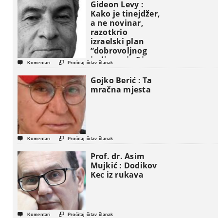
Gideon Levy :
Kako je tinejdžer,
a ne novinar,
razotkrio
izraelski plan
“dobrovoljnog
iseljavanja ” iz


Komentari
Pročitaj čitav članak
Gaze
Gojko Berić : Ta
mračna mjesta


Komentari
Pročitaj čitav članak
Prof. dr. Asim
Mujkić : Dodikov
Kec iz rukava


Komentari
Pročitaj čitav članak