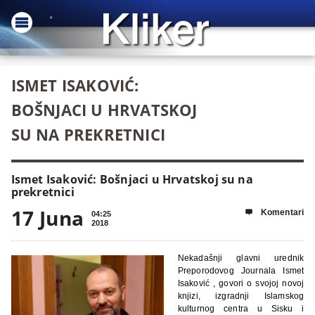
ISMET ISAKOVIĆ:
BOŠNJACI U HRVATSKOJ
SU NA PREKRETNICI
Ismet Isaković: Bošnjaci u Hrvatskoj su na
prekretnici
17 Juna
Komentari

04:25
2018
Nekadašnji glavni urednik
Preporodovog Journala Ismet
Isaković , govori o svojoj novoj
knjizi, izgradnji Islamskog
kulturnog centra u Sisku i