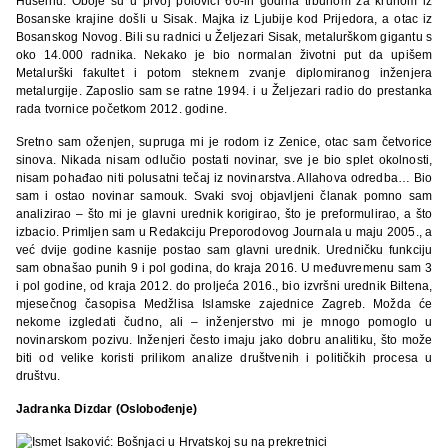
Huseinu. Oboje su u prvoj polovici 60-ih godina trbuhom za kruhom iz
Bosanske krajine došli u Sisak. Majka iz Ljubije kod Prijedora, a otac iz
Bosanskog Novog. Bili su radnici u Željezari Sisak, metalurškom gigantu s
oko 14.000 radnika. Nekako je bio normalan životni put da upišem
Metalurški fakultet i potom steknem zvanje diplomiranog inženjera
metalurgije. Zaposlio sam se ratne 1994. i u Željezari radio do prestanka
rada tvornice početkom 2012. godine.
Sretno sam oženjen, supruga mi je rodom iz Zenice, otac sam četvorice
sinova. Nikada nisam odlučio postati novinar, sve je bio splet okolnosti,
nisam pohađao niti polusatni tečaj iz novinarstva. Allahova odredba… Bio
sam i ostao novinar samouk. Svaki svoj objavljeni članak pomno sam
analizirao – što mi je glavni urednik korigirao, što je preformulirao, a što
izbacio. Primljen sam u Redakciju Preporodovog Journala u maju 2005., a
već dvije godine kasnije postao sam glavni urednik. Uredničku funkciju
sam obnašao punih 9 i pol godina, do kraja 2016. U međuvremenu sam 3
i pol godine, od kraja 2012. do proljeća 2016., bio izvršni urednik Biltena,
mjesečnog časopisa Medžlisa Islamske zajednice Zagreb. Možda će
nekome izgledati čudno, ali – inženjerstvo mi je mnogo pomoglo u
novinarskom pozivu. Inženjeri često imaju jako dobru analitiku, što može
biti od velike koristi prilikom analize društvenih i političkih procesa u
društvu.
Jadranka Dizdar (Oslobođenje)