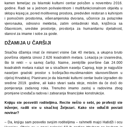
kamen temeljac za Islamski kulturni centar položen u novembru 2016.
godine. Radi se u jednom polivalentnom i multifunkcionalnom objektu u
sklopu kojeg je, pored molitvenog prostora, predviđen restoran s kuhinjom
i pomoćnim prostorima, višenamjenska dvorana, učionice za polaznike
vjeronauka, odnosno mekteba, zatim omladinski klub, knjižnica sa
čitaonicom, uredske prostorije, prostorija za humanitarnu djelatnost,
stanovi za imame i sobe za goste.
DŽAMIJA U ČARŠIJI
Sisačka džamija imat će minaret visine čak 40 metara, a ukupna bruto
površina objekta iznosi 2.626 kvadratnih metara. Lokacija je izvanredna,
što bi rekli – u samoj čaršiji. Naime, zemljište površine čak 24.000
kvadratnih metara nalazi se u sisačkom naselju Caprag, koje je najgušće
naseljen gradski prostor s bošnjačko-muslimanskim stanovništvom u
cijeloj Hrvatskoj. Planirano je da Islamski kulturni centar bude izgrađen do
sredine 2019. godine, ali kako stvari sada stoje, mislim da će doći do
pomjeranja zadanog roka. Trenutno imamo zastoj u radovima zbog
promjene izvođača radova i zatvaranja financijske konstrukcije.
Knjigu ste posvetili roditeljima. Recite nešto o sebi, po profesiji ste
inženjer, radili ste u sisačkoj Željezari. Kako ste odlučili postati
novinar?
– Da, knjigu sam posvetio svojim roditeljima – rahmetli majci Hatidži i ocu