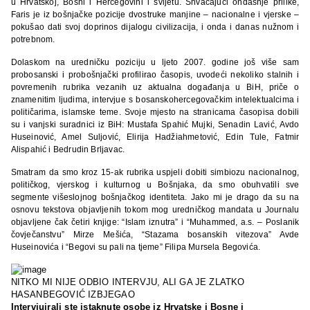
u Hrvatskoj, Bosni i Hercegovini i svijetu. Shvaćajući ondašnje prilike,
Faris je iz bošnjačke pozicije dvostruke manjine – nacionalne i vjerske –
pokušao dati svoj doprinos dijalogu civilizacija, i onda i danas nužnom i
potrebnom.
Dolaskom na uredničku poziciju u ljeto 2007. godine još više sam
probosanski i probošnjački profilirao časopis, uvodeći nekoliko stalnih i
povremenih rubrika vezanih uz aktualna događanja u BiH, priče o
znamenitim ljudima, intervjue s bosanskohercegovačkim intelektualcima i
političarima, islamske teme. Svoje mjesto na stranicama časopisa dobili
su i vanjski suradnici iz BiH: Mustafa Spahić Mujki, Senadin Lavić, Avdo
Huseinović, Amel Suljović, Elirija Hadžiahmetović, Edin Tule, Fatmir
Alispahić i Bedrudin Brljavac.
Smatram da smo kroz 15-ak rubrika uspjeli dobiti simbiozu nacionalnog,
političkog, vjerskog i kulturnog u Bošnjaka, da smo obuhvatili sve
segmente višeslojnog bošnjačkog identiteta. Jako mi je drago da su na
osnovu tekstova objavljenih tokom mog uredničkog mandata u Journalu
objavljene čak četiri knjige: “Islam iznutra” i “Muhammed, a.s. – Poslanik
čovječanstvu” Mirze Mešića, “Stazama bosanskih vitezova” Avde
Huseinovića i “Begovi su pali na tjeme” Filipa Mursela Begovića.
NITKO MI NIJE ODBIO INTERVJU, ALI GA JE ZLATKO
HASANBEGOVIĆ IZBJEGAO
Intervjuirali ste istaknute osobe iz Hrvatske i Bosne i