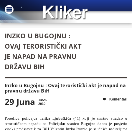
INZKO U BUGOJNU :
OVAJ TERORISTIČKI AKT
JE NAPAD NA PRAVNU
DRŽAVU BIH
Inzko u Bugojnu : Ovaj teroristički akt je napad na
pravnu državu BiH
29 Juna
Komentari

14:25
2010
Porodicu policajca Tarika Ljubuškića (41) koji je smrtno stradao u
terorističkom napadu na Policijsku stanicu Bugojno danas je posjetio
visoki predstavnik za BiH Valentin Inzko.Izrazio je saučešće roditeljima