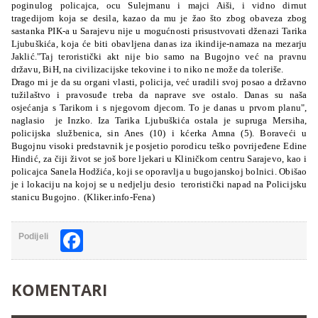
poginulog policajca, ocu Sulejmanu i majci Aiši, i vidno dirnut
tragedijom koja se desila, kazao da mu je žao što zbog obaveza zbog
sastanka PIK-a u Sarajevu nije u mogućnosti prisustvovati dženazi Tarika
Ljubuškića, koja će biti obavljena danas iza ikindije-namaza na mezarju
Jaklić."Taj teroristički akt nije bio samo na Bugojno već na pravnu
državu, BiH, na civilizacijske tekovine i to niko ne može da toleriše.
Drago mi je da su organi vlasti, policija, već uradili svoj posao a državno
tužilaštvo i pravosuđe treba da naprave sve ostalo. Danas su naša
osjećanja s Tarikom i s njegovom djecom. To je danas u prvom planu",
naglasio
je Inzko. Iza Tarika Ljubuškića ostala je supruga Mersiha,
policijska službenica, sin Anes (10) i kćerka Amna (5). Boraveći u
Bugojnu visoki predstavnik je posjetio porodicu teško povrijeđene Edine
Hindić, za čiji život se još bore ljekari u Kliničkom centru Sarajevo, kao i
policajca Sanela Hodžića, koji se oporavlja u bugojanskoj bolnici. Obišao
je i lokaciju na kojoj se u nedjelju desio
teroristički napad na Policijsku
stanicu Bugojno. (Kliker.info-Fena)
Facebook
Podijeli
KOMENTARI