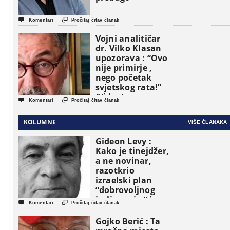


Komentari
Pročitaj čitav članak
Vojni analitičar
dr. Vilko Klasan
upozorava : “Ovo
nije primirje ,
nego početak
svjetskog rata!”
(Video)


Komentari
Pročitaj čitav članak
KOLUMNE
VIŠE ČLANAKA
Gideon Levy :
Kako je tinejdžer,
a ne novinar,
razotkrio
izraelski plan
“dobrovoljnog
iseljavanja ” iz


Komentari
Pročitaj čitav članak
Gaze
Gojko Berić : Ta