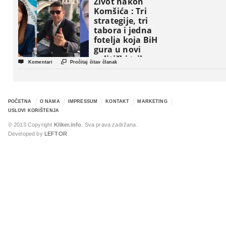
Život nakon
Komšića : Tri
strategije, tri
tabora i jedna
fotelja koja BiH
gura u novi
politički triler


Komentari
Pročitaj čitav članak
POČETNA
O NAMA
IMPRESSUM
KONTAKT
MARKETING
USLOVI KORIŠTENJA
© 2013 Copyright
Kliker.info
. Sva prava zadržana.
Developed by
LEFTOR