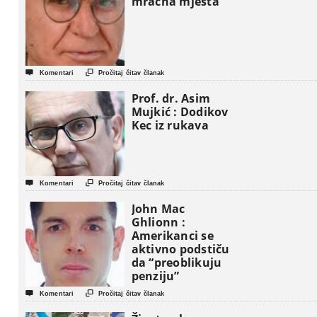
mračna mjesta


Komentari
Pročitaj čitav članak
Prof. dr. Asim
Mujkić : Dodikov
Kec iz rukava


Komentari
Pročitaj čitav članak
John Mac
Ghlionn :
Amerikanci se
aktivno podstiču
da “preoblikuju
penziju”


Komentari
Pročitaj čitav članak