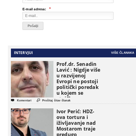
*
E-mail adresa:
INTERVJUI
VIŠE ČLANAKA
Prof.dr. Senadin
Lavić : Nigdje više
u razvijenoj
Evropi ne postoji
politički poredak
u kojem se
etničke grupe


Komentari
Pročitaj čitav članak
pojavljuju kao
osnovne
Ivor Perić: HDZ-
političke jedinice
ova tortura i
iživljavanje nad
Mostarom traje
predugo