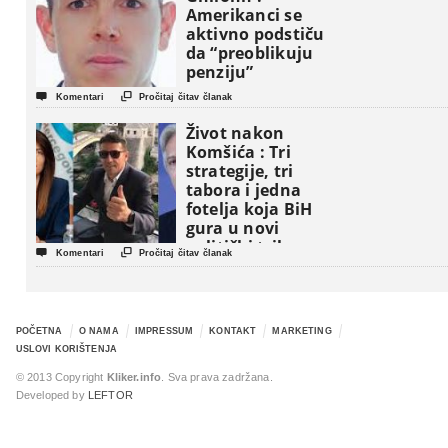
Amerikanci se
aktivno podstiču
da “preoblikuju
penziju”


Komentari
Pročitaj čitav članak
Život nakon
Komšića : Tri
strategije, tri
tabora i jedna
fotelja koja BiH
gura u novi
politički triler


Komentari
Pročitaj čitav članak
POČETNA
O NAMA
IMPRESSUM
KONTAKT
MARKETING
USLOVI KORIŠTENJA
© 2013 Copyright
Kliker.info
. Sva prava zadržana.
Developed by
LEFTOR