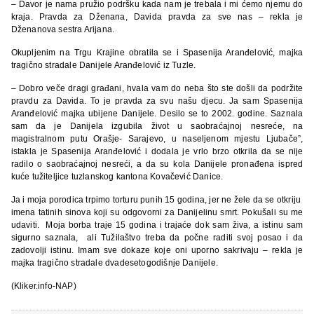
– Davor je nama pružio podršku kada nam je trebala i mi ćemo njemu do
kraja. Pravda za Dženana, Davida pravda za sve nas – rekla je
Dženanova sestra Arijana.
Okupljenim na Trgu Krajine obratila se i Spasenija Aranđelović, majka
tragično stradale Danijele Aranđelović iz Tuzle.
– Dobro veče dragi građani, hvala vam do neba što ste došli da podržite
pravdu za Davida. To je pravda za svu našu djecu. Ja sam Spasenija
Aranđelović majka ubijene Danijele. Desilo se to 2002. godine. Saznala
sam da je Danijela izgubila život u saobraćajnoj nesreće, na
magistralnom putu Orašje- Sarajevo, u naseljenom mjestu Ljubače”,
istakla je Spasenija Aranđelović i dodala je vrlo brzo otkrila da se nije
radilo o saobraćajnoj nesreći, a da su kola Danijele pronađena ispred
kuće tužiteljice tuzlanskog kantona Kovačević Danice.
Ja i moja porodica trpimo torturu punih 15 godina, jer ne žele da se otkriju
imena tatinih sinova koji su odgovorni za Danijelinu smrt. Pokušali su me
udaviti. Moja borba traje 15 godina i trajaće dok sam živa, a istinu sam
sigurno saznala, ali Tužilaštvo treba da počne raditi svoj posao i da
zadovolji istinu. Imam sve dokaze koje oni uporno sakrivaju – rekla je
majka tragično stradale dvadesetogodišnje Danijele.
(Kliker.info-NAP)