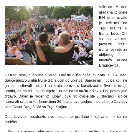
Više od 15. 000
građana iz cijele
BiH prisutvovalo
je večeras na
Trgu Krajine u
Banja Luci. Oni
su na velikom
protestu tražili
istinu i pravdu za
ubijenog
mladića Davida
Dragičevića.
– Dragi sine, dušo moja, dragi Davide dušo naša. Subota je 104. dan.
Saučesništvo u ubistvu je teži zločin od ubistva. Saučesnici i ubice koji ste
ga oteli, silovali i ubili i na kraju položili u kanalizaciju. Sve ste mogli
uraditi, ali da mi ubijete dijete i to na takav način državo. Da, ponavljam
državo. David je rođen iz ljubavi, ovaj trg ovdje ste vi zločinci i ubice
napravili svojom konferencijom 26. marta ove godine – poručio je Davidov
otac Davor Dragičević sa Trga Krajine.
Dragičević je pozdravio sve okupljene građane i zahvalio im se na
podršci.
– Ovim sotonama i ubicama dokazujemo da smo mi ljudi koji traže dvije