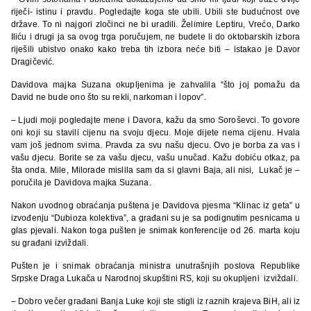
riječi- istinu i pravdu. Pogledajte koga ste ubili. Ubili ste budućnost ove
države. To ni najgori zločinci ne bi uradili. Želimire Leptiru, Vrećo, Darko
Iliću i drugi ja sa ovog trga poručujem, ne budete li do oktobarskih izbora
riješili ubistvo onako kako treba tih izbora neće biti – istakao je Davor
Dragičević.
Davidova majka Suzana okupljenima je zahvalila “što joj pomažu da
David ne bude ono što su rekli, narkoman i lopov”.
– Ljudi moji pogledajte mene i Davora, kažu da smo Soroševci. To govore
oni koji su stavili cijenu na svoju djecu. Moje dijete nema cijenu. Hvala
vam još jednom svima. Pravda za svu našu djecu. Ovo je borba za vas i
vašu djecu. Borite se za vašu djecu, vašu unučad. Kažu dobiću otkaz, pa
šta onda. Mile, Milorade mislila sam da si glavni Baja, ali nisi, Lukač je –
poručila je Davidova majka Suzana.
Nakon uvodnog obraćanja puštena je Davidova pjesma “Klinac iz geta” u
izvođenju “Dubioza kolektiva”, a građani su je sa podignutim pesnicama u
glas pjevali. Nakon toga pušten je snimak konferencije od 26. marta koju
su građani izviždali.
Pušten je i snimak obraćanja ministra unutrašnjih poslova Republike
Srpske Draga Lukača u Narodnoj skupštini RS, koji su okupljeni izviždali.
– Dobro večer građani Banja Luke koji ste stigli iz raznih krajeva BiH, ali iz