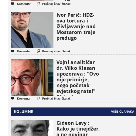
etničke grupe


Komentari
Pročitaj čitav članak
pojavljuju kao
osnovne
Ivor Perić: HDZ-
političke jedinice
ova tortura i
iživljavanje nad
Mostarom traje
predugo


Komentari
Pročitaj čitav članak
Vojni analitičar
dr. Vilko Klasan
upozorava : “Ovo
nije primirje ,
nego početak
svjetskog rata!”
(Video)


Komentari
Pročitaj čitav članak
KOLUMNE
VIŠE ČLANAKA
Gideon Levy :
Kako je tinejdžer,
a ne novinar,