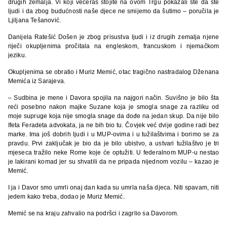
drugih zemalja. Vi koji večeras stojite na ovom Trgu pokazali ste da ste
ljudi i da zbog budućnosti naše djece ne smijemo da šutimo – poručila je
Ljiljana Tešanović.
Danijela Ratešić Došen je zbog prisustva ljudi i iz drugih zemalja njene
riječi okupljenima pročitala na engleskom, francuskom i njemačkom
jeziku.
Okupljenima se obratio i Muriz Memić, otac tragično nastradalog Dženana
Memića iz Sarajeva.
– Sudbina je mene i Davora spojila na najgori način. Suvišno je bilo šta
reći posebno nakon majke Suzane koja je smogla snage za razliku od
moje supruge koja nije smogla snage da dođe na jedan skup. Da nije bilo
Ifeta Feradeta advokata, ja ne bih bio tu. Čovjek već dvije godine radi bez
marke. Ima još dobrih ljudi i u MUP-ovima i u tužilaštvima i borimo se za
pravdu. Prvi zaključak je bio da je bilo ubistvo, a ustvari tužilaštvo je tri
mjeseca tražilo neke Rome koje će optužiti. U federalnom MUP-u nestao
je lakirani komad jer su shvatili da ne pripada nijednom vozilu – kazao je
Memić.
I ja i Davor smo umrli onaj dan kada su umrla naša djeca. Niti spavam, niti
jedem kako treba, dodao je Muriz Memić.
Memić se na kraju zahvalio na podršci i zagrlio sa Davorom.