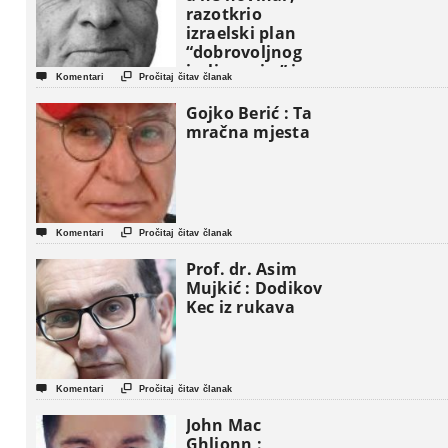
razotkrio
izraelski plan
“dobrovoljnog
iseljavanja ” iz


Komentari
Pročitaj čitav članak
Gaze
Gojko Berić : Ta
mračna mjesta


Komentari
Pročitaj čitav članak
Prof. dr. Asim
Mujkić : Dodikov
Kec iz rukava


Komentari
Pročitaj čitav članak
John Mac
Ghlionn :