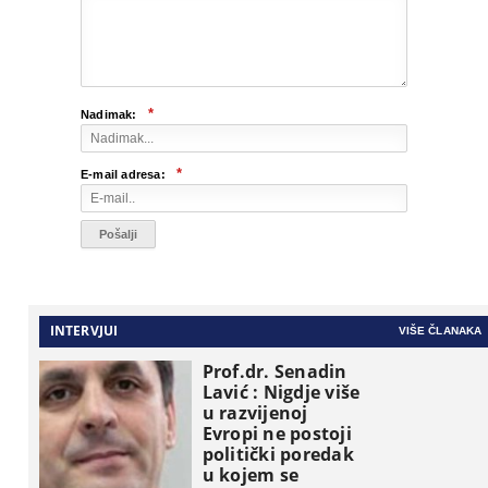
*
Nadimak:
*
E-mail adresa:
INTERVJUI
VIŠE ČLANAKA
Prof.dr. Senadin
Lavić : Nigdje više
u razvijenoj
Evropi ne postoji
politički poredak
u kojem se