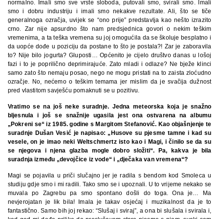
normalno. Imali smo sve vrste sloboda, putovali smo, svirali smo. Imali
smo i dobru industriju i imali smo nekakve rezultate. Ali, što se tiče
generalnoga ozračja, uvijek se “ono prije” predstavlja kao nešto izrazito
crno. Zar nije apsurdno što nam predsjednica govori o nekim teškim
vremenima, a ta teška vremena su joj omogućila da se školuje besplatno i
da uopće dođe u poziciju da postane to što je postala?! Zar je zaboravila
to? Nije bilo jogurta? Gluposti… Općenito je cijelo društvo danas u lošoj
fazi i to je poprilično deprimirajuće. Zato mladi i odlaze? Ne bježe klinci
samo zato što nemaju posao, nego ne mogu pristati na to zaista zloćudno
ozračje. No, nećemo o teškim temama jer mislim da je svačija dužnost
pred vlastitom savješću pomaknuti se u pozitivu.
Vratimo se na još neke suradnje. Jedna meteorska koja je snažno
bljesnula i još se snažnije ugasila jest ona ostvarena na albumu
„Pokreni se“ iz 1985. godine s Margitom Stefanović. Kao objašnjenje te
suradnje Dušan Vesić je napisao: „Husove su pjesme tamne i kad su
vesele, on je imao neki Weltschmertz isto kao i Magi, i činilo se da su
se njegova i njena glazba mogle dobro složiti“. Pa, kakva je bila
suradnja između „devojčice iz vode“ i „dječaka van vremena“?
Magi se pojavila u priči slučajno jer je radila s bendom kod Smoleca u
studiju gdje smo i mi radili. Tako smo se i upoznali. U to vrijeme nekako se
muvala po Zagrebu pa smo spontano došli do toga. Ona je… Ma
nevjerojatan je lik bila! Imala je takav osjećaj i muzikalnost da je to
fantastično. Samo bih joj rekao: “Slušaj i sviraj”, a ona bi slušala i svirala i,