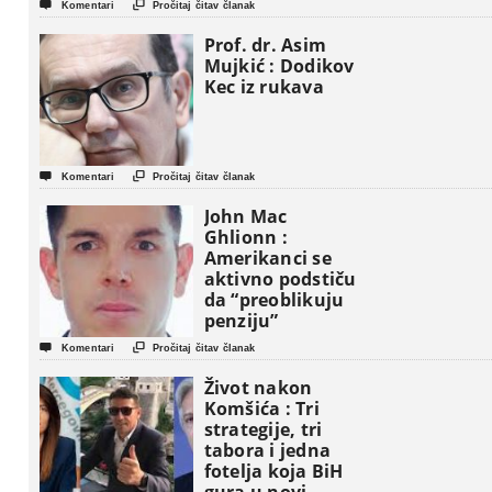


Komentari
Pročitaj čitav članak
Prof. dr. Asim
Mujkić : Dodikov
Kec iz rukava


Komentari
Pročitaj čitav članak
John Mac
Ghlionn :
Amerikanci se
aktivno podstiču
da “preoblikuju
penziju”


Komentari
Pročitaj čitav članak
Život nakon
Komšića : Tri
strategije, tri
tabora i jedna
fotelja koja BiH