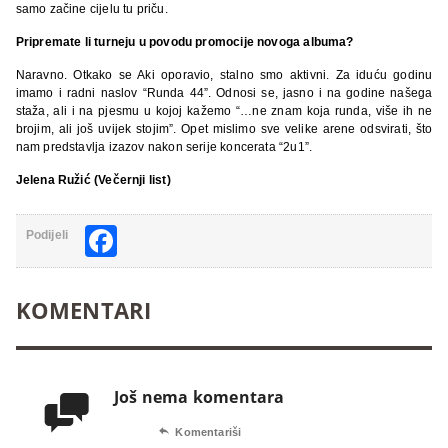
samo začine cijelu tu priču.
Pripremate li turneju u povodu promocije novoga albuma?
Naravno. Otkako se Aki oporavio, stalno smo aktivni. Za iduću godinu
imamo i radni naslov “Runda 44”. Odnosi se, jasno i na godine našega
staža, ali i na pjesmu u kojoj kažemo “…ne znam koja runda, više ih ne
brojim, ali još uvijek stojim”. Opet mislimo sve velike arene odsvirati, što
nam predstavlja izazov nakon serije koncerata “2u1”.
Jelena Ružić (Večernji list)
Facebook
Podijeli
KOMENTARI
Još nema komentara


Komentariši