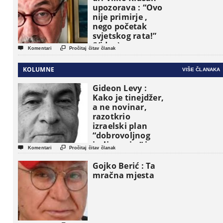
upozorava : “Ovo
nije primirje ,
nego početak
svjetskog rata!”
(Video)


Komentari
Pročitaj čitav članak
KOLUMNE
VIŠE ČLANAKA
Gideon Levy :
Kako je tinejdžer,
a ne novinar,
razotkrio
izraelski plan
“dobrovoljnog
iseljavanja ” iz


Komentari
Pročitaj čitav članak
Gaze
Gojko Berić : Ta
mračna mjesta