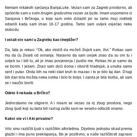
Nemam nikakvih sjećanja BanjaLuke. Vezan sam za Zagreb prostorno, ali
općenito sam u svim drugim gradovima vezan za ljude. Imam uspomene iz
Sarajeva i Brčkoga, u koje sam volio dolaziti jer su tamo moji roditelji
odselili kada sam imao 16-17 godina. Tamo sam uvijek osjećao neku
slobodu.
I ostali ste sami u Zagrebu kao tinejdžer?
Da, tata je rekao: “Ok, ako misliš da možeš živjeti sam, živi.” Rekao sam
mu da ću živjeti od sviranja. Naravno da sam uvijek znao da su oni tu i
uvijek su i bili tu, ali je imao povjerenja i pustio me. Rekao mi je samo da
se borim. I jesam. Znao sam doći doma i otvoriti hladnjak, a unutra samo
senf i putar. Onda bih na neki stari kruh to mazao i to je bilo taj dan. Drugi
bih dan bila možda neka svirka i bilo bi bolje. I zaista je bila borba, ali sam
se i naučio boriti.
Odete li nekada u Brčko?
Jednostavno ne stignem. A i nisam se vezao za nj zbog prostora, nego
zbog ljudi koji su tada bili razlog zašto sam se veselio odlaziti onamo.
Kakvi ste vi i Aki privatno?
Vrlo smo različiti ljudi s različitim afinitetima. Dijelimo jednaku strast prema
glazbi i ima puno preklapanja, što je pozitivno, a naše različitosti zapravo