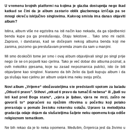
U vremenu brojnih platformi na kojima je glazba dostupnija nego ikad
katkad se čini da je album zastario oblik glazbenoga izričaja pa se
mnogi okreću isključivo singlovima. Kakvog smisla ima danas objaviti
album?
Istina, album više ne egzistira na isti način kao nekada, da ga sljedbenici
benda kupe pa ga preslušavaju, čitaju tekstove… Tako smo mi radili.
Zapravo, i dandanas, kad se dočepam nekog albuma benda koji me
zanima, pozorno ga preslušavam premda znam da sam u manjini.
Mi smo doskočili tome jer smo i ovaj album objavljivali singl po singl prije
nego će se on pojaviti kao cjelina. Tako je već dobar dio albuma poznat, a
ovih nekoliko pjesama, koje su zasad nepoznanica publici, isto će biti
objavljene kao singlovi. Naravno da bih želio da ljudi kupuju album i da
ga slušaju kao cjelinu jer album uvijek ima neku svoju priču.
Novi album „Vrijeme“ obožavateljima ste predstavili spotom za baladu
„Otkud ti pravo”. Stihovi „otkud ti pravo da tumačiš nebesa“ ili „ljudi su
isti kad pred Boga stanu“, „vjera je ljubav, vjera ne mrzi, zašto ne
govoriš to“ popraćeni su nježnim rifovima u početku koji polako
prerastaju u pomalo žestoku rokersku solažu. Upravo ta melodijska
gradacija odaje dojam da slušateljima šaljete neku opomenu koja odiše
religioznom tematikom.
Ne bih rekao da je to neka opomena. Međutim, činjenica jest da živimo u