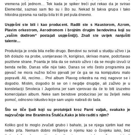
vremena još jednom… Tek kada je spiker treći put rekao da je svirao
Elemental, saznao sam tko su i što su. Nekad bi takva grupa i tako
hitoidna pjesma na radiju bila tri ili pet puta dnevno.
Uspješni ste bili i kao producent. Radili ste s Haustorom, Azrom,
Plavim orkestrom, Aerodromom i brojnim drugim bendovima koji su
„vašim dodirom“ postajali uspješni(ji). Znali ste uvijek nanjušiti
talente…
Produkcija je onda bila nešto drugo. Bendovi su svirali u studiju uživo i ja
bih dolazio na probe, usmjeravao ih, korigirao, skrivao mane, podcrtavao
pozitivne strane. Poanta je bila da se sviralo uživo i da se moglo izvući iz
benda nešto. Danas više nije tako. Danas se vrlo često programira pa
pjevač ne mora nužno točno pjevati jer će ga se na kompjutoru malo
popraviti. Ali, recimo… Prvi album Plavog orkestra na moj nagovor se i
dogodio. Mislim, dogodio bi se on i negdje drugdje, ali zaživio je u
konstelaciji Smoleca i Jugotona jer sam vjerovao da će to biti izuzetno
komercijalan album. Neke sam bendove producirao jer su željeli neku
pomoć, odnosno iskustvo koje sam uspio nabrati do tada.
Što se tiče ljudi koji su protutnjali kroz Parni valjak, svakako je
najzvučnije ime Branimira Štulića.Kako je bilo raditi s njim?
Koliko god to moglo zvučati grubo i bahato, ja se njega sjetim kad me
netko pita. Nemam dobro mišljenje o njemu kao o čovjeku iako, bez