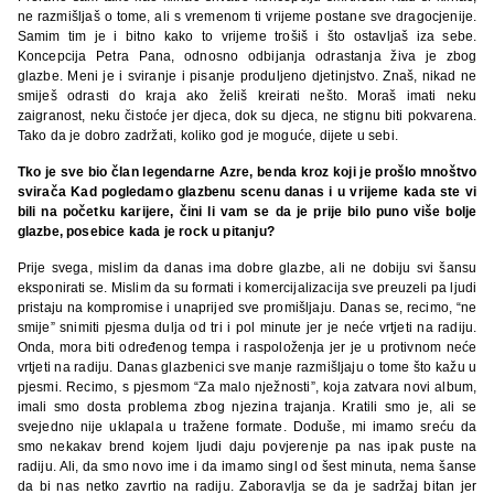
ne razmišljaš o tome, ali s vremenom ti vrijeme postane sve dragocjenije.
Samim tim je i bitno kako to vrijeme trošiš i što ostavljaš iza sebe.
Koncepcija Petra Pana, odnosno odbijanja odrastanja živa je zbog
glazbe. Meni je i sviranje i pisanje produljeno djetinjstvo. Znaš, nikad ne
smiješ odrasti do kraja ako želiš kreirati nešto. Moraš imati neku
zaigranost, neku čistoće jer djeca, dok su djeca, ne stignu biti pokvarena.
Tako da je dobro zadržati, koliko god je moguće, dijete u sebi.
Tko je sve bio član legendarne Azre, benda kroz koji je prošlo mnoštvo
svirača Kad pogledamo glazbenu scenu danas i u vrijeme kada ste vi
bili na početku karijere, čini li vam se da je prije bilo puno više bolje
glazbe, posebice kada je rock u pitanju?
Prije svega, mislim da danas ima dobre glazbe, ali ne dobiju svi šansu
eksponirati se. Mislim da su formati i komercijalizacija sve preuzeli pa ljudi
pristaju na kompromise i unaprijed sve promišljaju. Danas se, recimo, “ne
smije” snimiti pjesma dulja od tri i pol minute jer je neće vrtjeti na radiju.
Onda, mora biti određenog tempa i raspoloženja jer je u protivnom neće
vrtjeti na radiju. Danas glazbenici sve manje razmišljaju o tome što kažu u
pjesmi. Recimo, s pjesmom “Za malo nježnosti”, koja zatvara novi album,
imali smo dosta problema zbog njezina trajanja. Kratili smo je, ali se
svejedno nije uklapala u tražene formate. Doduše, mi imamo sreću da
smo nekakav brend kojem ljudi daju povjerenje pa nas ipak puste na
radiju. Ali, da smo novo ime i da imamo singl od šest minuta, nema šanse
da bi nas netko zavrtio na radiju. Zaboravlja se da je sadržaj bitan jer