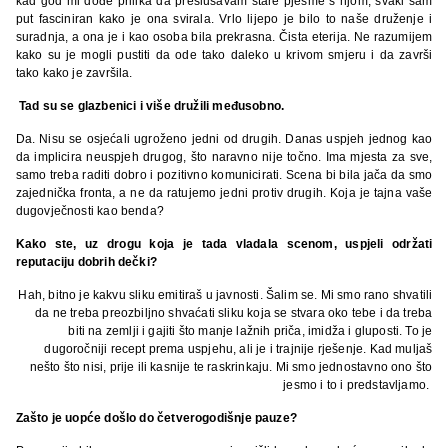
kad god mi dođe prilika da preslušavam stare pjesme s njom, svaki sam
put fasciniran kako je ona svirala. Vrlo lijepo je bilo to naše druženje i
suradnja, a ona je i kao osoba bila prekrasna. Čista eterija. Ne razumijem
kako su je mogli pustiti da ode tako daleko u krivom smjeru i da završi
tako kako je završila.
Tad su se glazbenici i više družili međusobno.
Da. Nisu se osjećali ugroženo jedni od drugih. Danas uspjeh jednog kao
da implicira neuspjeh drugog, što naravno nije točno. Ima mjesta za sve,
samo treba raditi dobro i pozitivno komunicirati. Scena bi bila jača da smo
zajednička fronta, a ne da ratujemo jedni protiv drugih. Koja je tajna vaše
dugovječnosti kao benda?
Kako ste, uz drogu koja je tada vladala scenom, uspjeli održati
reputaciju dobrih dečki?
Hah, bitno je kakvu sliku emitiraš u javnosti. Šalim se. Mi smo rano shvatili
da ne treba preozbiljno shvaćati sliku koja se stvara oko tebe i da treba
biti na zemlji i gajiti što manje lažnih priča, imidža i gluposti. To je
dugoročniji recept prema uspjehu, ali je i trajnije rješenje. Kad muljaš
nešto što nisi, prije ili kasnije te raskrinkaju. Mi smo jednostavno ono što
jesmo i to i predstavljamo.
Zašto je uopće došlo do četverogodišnje pauze?