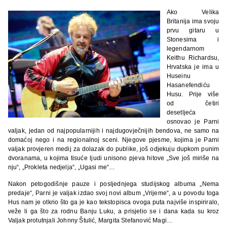
Ako Velika
Britanija ima svoju
prvu gitaru u
Stonesima i
legendarnom
Keithu Richardsu,
Hrvatska je ima u
Huseinu
Hasanefendiću
Husu. Prije više
od četiri
desetljeća
osnovao je Parni
valjak, jedan od najpopularnijih i najdugovječnijih bendova, ne samo na
domaćoj nego i na regionalnoj sceni. Njegove pjesme, kojima je Parni
valjak provjeren medij za dolazak do publike, još odjekuju dupkom punim
dvoranama, u kojima tisuće ljudi unisono pjeva hitove „Sve još miriše na
nju“, „Prokleta nedjelja“, „Ugasi me“…
Nakon petogodišnje pauze i posljednjega studijskog albuma „Nema
predaje“, Parni je valjak izdao svoj novi album „Vrijeme“, a u povodu toga
Hus nam je otkrio što ga je kao tekstopisca ovoga puta najviše inspiriralo,
veže li ga što za rodnu Banju Luku, a prisjetio se i dana kada su kroz
Valjak protutnjali Johnny Štulić, Margita Stefanović Magi…