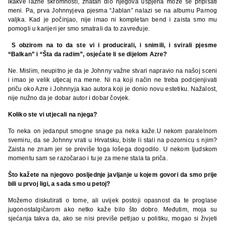
ikakve lažne skromnosti, znatan dio njegova uspjeha može se pripisati
meni. Pa, prva Johnnyjeva pjesma “Jablan” nalazi se na albumu Parnog
valjka. Kad je počinjao, nije imao ni kompletan bend i zaista smo mu
pomogli u karijeri jer smo smatrali da to zavređuje.
S obzirom na to da ste vi i producirali, i snimili, i svirali pjesme
“Balkan” i “Šta da radim”, osjećate li se dijelom Azre?
Ne. Mislim, neupitno je da je Johnny važne stvari napravio na našoj sceni
i imao je velik utjecaj na mene. Ni na koji način ne treba podcjenjivati
priču oko Azre i Johnnyja kao autora koji je donio novu estetiku. Nažalost,
nije nužno da je dobar autor i dobar čovjek.
Koliko ste vi utjecali na njega?
To neka on jedanput smogne snage pa neka kaže.U nekom paralelnom
svemiru, da se Johnny vrati u Hrvatsku, biste li stali na pozornicu s njim?
Zaista ne znam jer se previše toga lošega dogodilo. U nekom ljudskom
momentu sam se razočarao i tu je za mene stala ta priča.
Što kažete na njegovo posljednje javljanje u kojem govori da smo prije
bili u prvoj ligi, a sada smo u petoj?
Možemo diskutirati o tome, ali uvijek postoji opasnost da te proglase
jugonostalgičarom ako netko kaže bilo što dobro. Međutim, moja su
sjećanja takva da, ako se nisi previše petljao u politiku, mogao si živjeti