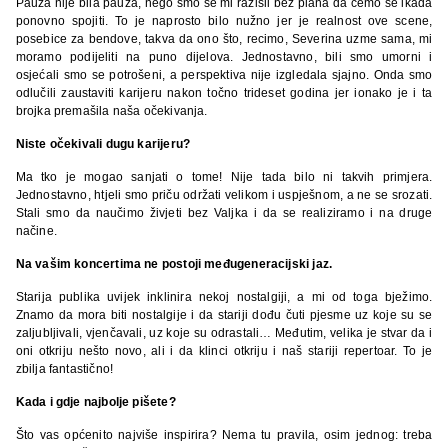
Pauza nije bila pauza, nego smo se mi razišli bez plana da ćemo se ikada
ponovno spojiti. To je naprosto bilo nužno jer je realnost ove scene,
posebice za bendove, takva da ono što, recimo, Severina uzme sama, mi
moramo podijeliti na puno dijelova. Jednostavno, bili smo umorni i
osjećali smo se potrošeni, a perspektiva nije izgledala sjajno. Onda smo
odlučili zaustaviti karijeru nakon točno trideset godina jer ionako je i ta
brojka premašila naša očekivanja.
Niste očekivali dugu karijeru?
Ma tko je mogao sanjati o tome! Nije tada bilo ni takvih primjera.
Jednostavno, htjeli smo priču održati velikom i uspješnom, a ne se srozati.
Stali smo da naučimo živjeti bez Valjka i da se realiziramo i na druge
načine.
Na vašim koncertima ne postoji međugeneracijski jaz.
Starija publika uvijek inklinira nekoj nostalgiji, a mi od toga bježimo.
Znamo da mora biti nostalgije i da stariji dođu čuti pjesme uz koje su se
zaljubljivali, vjenčavali, uz koje su odrastali… Međutim, velika je stvar da i
oni otkriju nešto novo, ali i da klinci otkriju i naš stariji repertoar. To je
zbilja fantastično!
Kada i gdje najbolje pišete?
Što vas općenito najviše inspirira? Nema tu pravila, osim jednog: treba