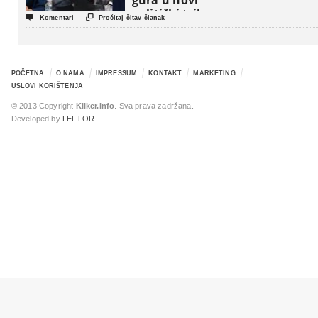
gura u novi
politički triler


Komentari
Pročitaj čitav članak
POČETNA
O NAMA
IMPRESSUM
KONTAKT
MARKETING
USLOVI KORIŠTENJA
© 2013 Copyright
Kliker.info
. Sva prava zadržana.
Developed by
LEFTOR