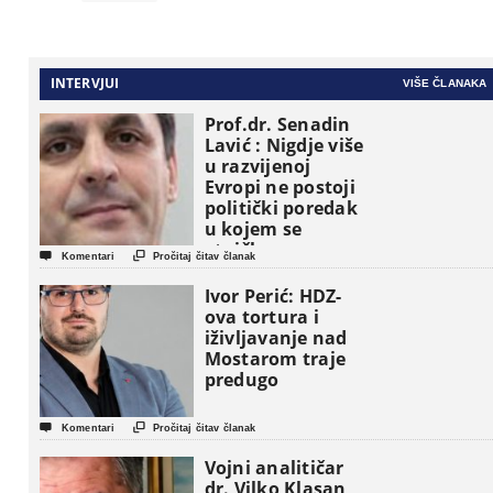
INTERVJUI
VIŠE ČLANAKA
Prof.dr. Senadin
Lavić : Nigdje više
u razvijenoj
Evropi ne postoji
politički poredak
u kojem se
etničke grupe


Komentari
Pročitaj čitav članak
pojavljuju kao
osnovne
Ivor Perić: HDZ-
političke jedinice
ova tortura i
iživljavanje nad
Mostarom traje
predugo


Komentari
Pročitaj čitav članak
Vojni analitičar
dr. Vilko Klasan