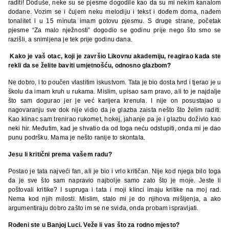
raditi! Doduše, neke su se pjesme dogodile kao da su mi nekim kanalom
dodane. Vozim se i čujem neku melodiju i tekst i dođem doma, nađem
tonalitet i u 15 minuta imam gotovu pjesmu. S druge strane, početak
pjesme “Za malo nježnosti” dogodio se godinu prije nego što smo se
razišli, a snimljena je tek prije godinu dana.
Kako je vaš otac, koji je završio Likovnu akademiju, reagirao kada ste
rekli da se želite baviti umjetnošću, odnosno glazbom?
Ne dobro, i to poučen vlastitim iskustvom. Tata je bio dosta tvrd i tjerao je u
školu da imam kruh u rukama. Mislim, upisao sam pravo, ali to je najdalje
što sam dogurao jer je već karijera krenula. I nije on posustajao u
nagovaranju sve dok nije vidio da je glazba zaista nešto što želim raditi.
Kao klinac sam trenirao rukomet, hokej, jahanje pa je i glazbu doživio kao
neki hir. Međutim, kad je shvatio da od toga neću odstupiti, onda mi je dao
punu podršku. Mama je nešto ranije to skontala.
Jesu li kritični prema vašem radu?
Postao je tata najveći fan, ali je bio i vrlo kritičan. Nije kod njega bilo toga
da je sve što sam napravio najbolje samo zato što je moje. Jeste li
poštovali kritike? I supruga i tata i moji klinci imaju kritike na moj rad.
Nema kod njih milosti. Mislim, stalo mi je do njihova mišljenja, a ako
argumentiraju dobro zašto im se ne sviđa, onda probam ispravljati.
Rođeni ste u Banjoj Luci. Veže li vas što za rodno mjesto?