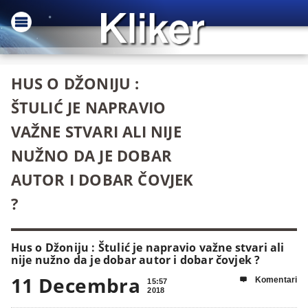
HUS O DŽONIJU :
ŠTULIĆ JE NAPRAVIO
VAŽNE STVARI ALI NIJE
NUŽNO DA JE DOBAR
AUTOR I DOBAR ČOVJEK
?
Hus o Džoniju : Štulić je napravio važne stvari ali
nije nužno da je dobar autor i dobar čovjek ?
11 Decembra
Komentari

15:57
2018