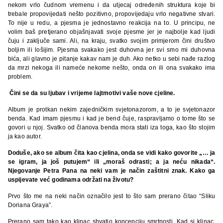
nekom vrlo čudnom vremenu i da utjecaj određenih struktura koje bi
trebale propovijedati nešto pozitivno, propovijedaju vrlo negativne stvari.
To nije u redu, a pjesma je jednostavno reakcija na to. U principu, ne
volim baš pretjerano objašnjavati svoje pjesme jer je najbolje kad ljudi
čuju i zaključe sami. Ali, na kraju, svatko svojim primjerom čini društvo
boljim ili lošijim. Pjesma svakako jest duhovna jer svi smo mi duhovna
bića, ali glavno je pitanje kakav nam je duh. Ako netko u sebi nađe razlog
da mrzi nekoga ili nameće nekome nešto, onda on ili ona svakako ima
problem.
Čini se da su ljubav i vrijeme lajtmotivi vaše nove cjeline.
Album je protkan nekim zajedničkim svjetonazorom, a to je svjetonazor
benda. Kad imam pjesmu i kad je bend čuje, raspravljamo o tome što se
govori u njoj. Svatko od članova benda mora stati iza toga, kao što stojim
ja kao autor.
Doduše, ako se album čita kao cjelina, onda se vidi kako govorite „… ja
se igram, ja još putujem“ ili „moraš odrasti; a ja neću nikada“.
Njegovanje Petra Pana na neki vam je način zaštitni znak. Kako ga
uspijevate već godinama održati na životu?
Prvo što me na neki način označilo jest to što sam prerano čitao “Sliku
Doriana Graya”.
Prerano sam tako kao klinac shvatio koncepciju smrtnosti. Kad si klinac,