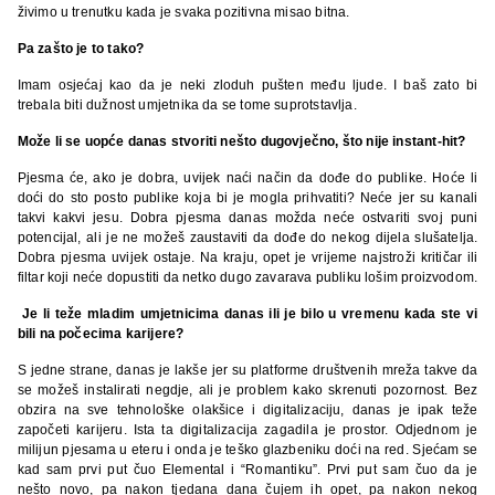
živimo u trenutku kada je svaka pozitivna misao bitna.
Pa zašto je to tako?
Imam osjećaj kao da je neki zloduh pušten među ljude. I baš zato bi
trebala biti dužnost umjetnika da se tome suprotstavlja.
Može li se uopće danas stvoriti nešto dugovječno, što nije instant-hit?
Pjesma će, ako je dobra, uvijek naći način da dođe do publike. Hoće li
doći do sto posto publike koja bi je mogla prihvatiti? Neće jer su kanali
takvi kakvi jesu. Dobra pjesma danas možda neće ostvariti svoj puni
potencijal, ali je ne možeš zaustaviti da dođe do nekog dijela slušatelja.
Dobra pjesma uvijek ostaje. Na kraju, opet je vrijeme najstroži kritičar ili
filtar koji neće dopustiti da netko dugo zavarava publiku lošim proizvodom.
Je li teže mladim umjetnicima danas ili je bilo u vremenu kada ste vi
bili na počecima karijere?
S jedne strane, danas je lakše jer su platforme društvenih mreža takve da
se možeš instalirati negdje, ali je problem kako skrenuti pozornost. Bez
obzira na sve tehnološke olakšice i digitalizaciju, danas je ipak teže
započeti karijeru. Ista ta digitalizacija zagadila je prostor. Odjednom je
milijun pjesama u eteru i onda je teško glazbeniku doći na red. Sjećam se
kad sam prvi put čuo Elemental i “Romantiku”. Prvi put sam čuo da je
nešto novo, pa nakon tjedana dana čujem ih opet, pa nakon nekog