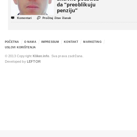
da “preoblikuju
penziju”


Komentari
Pročitaj čitav članak
POČETNA
O NAMA
IMPRESSUM
KONTAKT
MARKETING
USLOVI KORIŠTENJA
© 2013 Copyright
Kliker.info
. Sva prava zadržana.
Developed by
LEFTOR