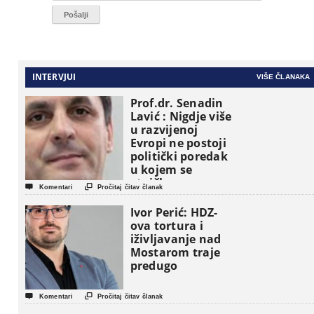
INTERVJUI
VIŠE ČLANAKA
Prof.dr. Senadin
Lavić : Nigdje više
u razvijenoj
Evropi ne postoji
politički poredak
u kojem se
etničke grupe


Komentari
Pročitaj čitav članak
pojavljuju kao
osnovne
Ivor Perić: HDZ-
političke jedinice
ova tortura i
iživljavanje nad
Mostarom traje
predugo


Komentari
Pročitaj čitav članak