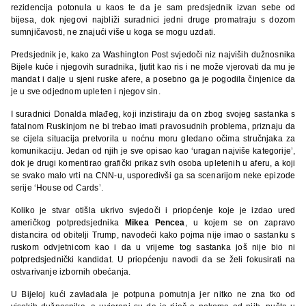
rezidencija potonula u kaos te da je sam predsjednik izvan sebe od
bijesa, dok njegovi najbliži suradnici jedni druge promatraju s dozom
sumnjičavosti, ne znajući više u koga se mogu uzdati.
Predsjednik je, kako za Washington Post svjedoči niz najviših dužnosnika
Bijele kuće i njegovih suradnika, ljutit kao ris i ne može vjerovati da mu je
mandat i dalje u sjeni ruske afere, a posebno ga je pogodila činjenice da
je u sve odjednom upleten i njegov sin.
I suradnici Donalda mlađeg, koji inzistiraju da on zbog svojeg sastanka s
fatalnom Ruskinjom ne bi trebao imati pravosudnih problema, priznaju da
se cijela situacija pretvorila u noćnu moru gledano očima stručnjaka za
komunikaciju. Jedan od njih je sve opisao kao ‘uragan najviše kategorije’,
dok je drugi komentirao grafički prikaz svih osoba upletenih u aferu, a koji
se svako malo vrti na CNN-u, usporedivši ga sa scenarijom neke epizode
serije ‘House od Cards’.
Koliko je stvar otišla ukrivo svjedoči i priopćenje koje je izdao ured
američkog potpredsjednika
Mikea Pencea
, u kojem se on zapravo
distancira od obitelji Trump, navodeći kako pojma nije imao o sastanku s
ruskom odvjetnicom kao i da u vrijeme tog sastanka još nije bio ni
potpredsjednički kandidat. U priopćenju navodi da se želi fokusirati na
ostvarivanje izbornih obećanja.
U Bijeloj kući zavladala je potpuna pomutnja jer nitko ne zna tko od