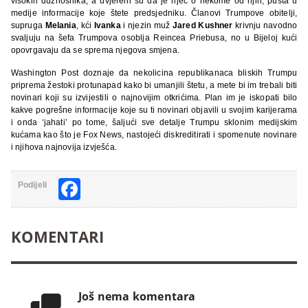
visokih dužnosnika, a uvjereni su da je riječ o nekome od njih, pušta u
medije informacije koje štete predsjedniku. Članovi Trumpove obitelji,
supruga
Melania
, kći
Ivanka
i njezin muž
Jared Kushner
krivnju navodno
svaljuju na šefa Trumpova osoblja Reincea Priebusa, no u Bijeloj kući
opovrgavaju da se sprema njegova smjena.
Washington Post doznaje da nekolicina republikanaca bliskih Trumpu
priprema žestoki protunapad kako bi umanjili štetu, a mete bi im trebali biti
novinari koji su izvijestili o najnovijim otkrićima. Plan im je iskopati bilo
kakve pogrešne informacije koje su ti novinari objavili u svojim karijerama
i onda ‘jahati’ po tome, šaljući sve detalje Trumpu sklonim medijskim
kućama kao što je Fox News, nastojeći diskreditirati i spomenute novinare
i njihova najnovija izvješća.
Facebook
Podijeli
KOMENTARI
Još nema komentara
