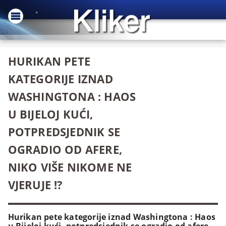
HURIKAN PETE
KATEGORIJE IZNAD
WASHINGTONA : HAOS
U BIJELOJ KUĆI,
POTPREDSJEDNIK SE
OGRADIO OD AFERE,
NIKO VIŠE NIKOME NE
VJERUJE !?
Hurikan pete kategorije iznad Washingtona : Haos
u Bijeloj kući, potpredsjednik se ogradio od afere,