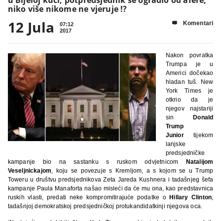
niko više nikome ne vjeruje !?
12 Jula
Komentari

07:12
2017
Nakon povratka
Trumpa je u
Americi dočekao
hladan tuš. New
York Times je
otkrio da je
njegov najstariji
sin
Donald
Trump
Junior
tijekom
lanjske
predsjedničke
kampanje bio na sastanku s ruskom odvjetnicom
Natalijom
Veseljnickajom
, koju se povezuje s Kremljom, a s kojom se u Trump
Toweru u društvu predsjednikova Zeta Jareda Kushnera i tadašnjeg šefa
kampanje Paula Manaforta našao misleći da će mu ona, kao predstavnica
ruskih vlasti, predati neke kompromitirajuće podatke o
Hillary Clinton
,
tadašnjoj demokratskoj predsjedničkoj protukandidatkinji njegova oca.