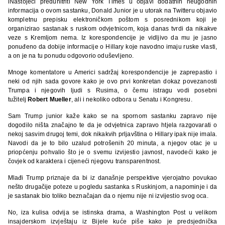
iNastojeći preduhitriti New York Times u objavi dodatnih neugodnih
informacija o ovom sastanku, Donald Junior je u utorak na Twitteru objavio
kompletnu prepisku elektroničkom poštom s posrednikom koji je
organizirao sastanak s ruskom odvjetnicom, koja danas tvrdi da nikakve
veze s Kremljom nema. Iz korespondencije je vidljivo da mu je jasno
ponuđeno da dobije informacije o Hillary koje navodno imaju ruske vlasti,
a on je na tu ponudu odgovorio oduševljeno.
Mnoge komentatore u Americi sadržaj korespondencije je zaprepastio i
neki od njih sada govore kako je ovo prvi konkretan dokaz povezanosti
Trumpa i njegovih ljudi s Rusima, o čemu istragu vodi posebni
tužitelj
Robert Mueller
, ali i nekoliko odbora u Senatu i Kongresu.
Sam Trump junior kaže kako se na spornom sastanku zapravo nije
dogodilo ništa značajno te da je odvjetnica zapravo htjela razgovarati o
nekoj sasvim drugoj temi, dok nikakvih prljavština o Hillary ipak nije imala.
Navodi da je to bilo uzalud potrošenih 20 minuta, a njegov otac je u
priopćenju pohvalio što je o svemu izvijestio javnost, navodeći kako je
čovjek od karaktera i cijeneći njegovu transparentnost.
Mlađi Trump priznaje da bi iz današnje perspektive vjerojatno povukao
nešto drugačije poteze u pogledu sastanka s Ruskinjom, a napominje i da
je sastanak bio toliko beznačajan da o njemu nije ni izvijestio svog oca.
No, iza kulisa odvija se istinska drama, a Washington Post u velikom
insajderskom izvještaju iz Bijele kuće piše kako je predsjednička