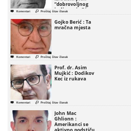
“dobrovoljnog
iseljavanja ” iz


Komentari
Pročitaj čitav članak
Gaze
Gojko Berić : Ta
mračna mjesta


Komentari
Pročitaj čitav članak
Prof. dr. Asim
Mujkić : Dodikov
Kec iz rukava


Komentari
Pročitaj čitav članak
John Mac
Ghlionn :
Amerikanci se
aktivno podstiču