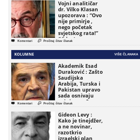
Vojni analitičar
dr. Vilko Klasan
upozorava : “Ovo
nije primirje ,
nego početak
svjetskog rata!”
(Video)


Komentari
Pročitaj čitav članak
KOLUMNE
VIŠE ČLANAKA
Akademik Esad
Duraković : Zašto
Saudijska
Arabija, Turska i
Pakistan upravo
sada osnivaju
vojni savez?


Komentari
Pročitaj čitav članak
Gideon Levy :
Kako je tinejdžer,
a ne novinar,
razotkrio
izraelski plan