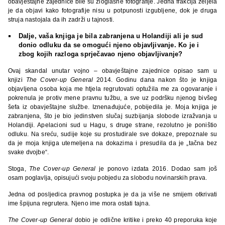
obavještajne zajednice bile su zloglasne fotografije. Jedna frakcija željela
je da objavi kako fotografije nisu u potpunosti izgubljene, dok je druga
struja nastojala da ih zadrži u tajnosti.
Dalje, vaša knjiga je bila zabranjena u Holandiji ali je sud
donio odluku da se omogući njeno objavljivanje. Ko je i
zbog kojih razloga sprječavao njeno objavljivanje?
Ovaj skandal unutar vojno – obavještajne zajednice opisao sam u
knjizi
The Cover-up General
2014. Godinu dana nakon što je knjiga
objavljena osoba koja me htjela regrutovati optužila me za ogovaranje i
pokrenula je protiv mene pravnu tužbu, a sve uz podršku njenog bivšeg
šefa iz obavještajne službe. Iznenađujuće, pobijedila je. Moja knjiga je
zabranjena, što je bio jedinstven slučaj suzbijanja slobode izražvanja u
Holandiji. Apelacioni sud u Hagu, s druge strane, rezolutno je poništio
odluku. Na sreću, sudije koje su prostudirale sve dokaze, prepoznale su
da je moja knjiga utemeljena na dokazima i presudila da je „tačna bez
svake dvojbe“.
Stoga,
The Cover-up General
je ponovo izdata 2016. Dodao sam još
osam poglavlja, opisujući svoju pobjedu za slobodu novinarskih prava.
Jedna od posljedica pravnog postupka je da ja više ne smijem otkrivati
ime špijuna regrutera. Njeno ime mora ostati tajna.
The Cover-up General
dobio je odlične kritike i preko 40 preporuka koje