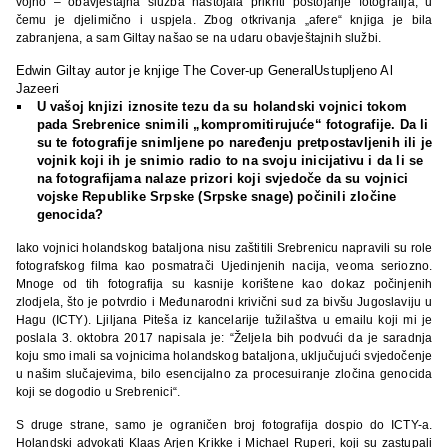
vojno – obavještajna služba nastojala prikriti postojanje fotografija, u
čemu je djelimično i uspjela. Zbog otkrivanja „afere“ knjiga je bila
zabranjena, a sam Giltay našao se na udaru obavještajnih službi.
Edwin Giltay autor je knjige The Cover-up General
Ustupljeno Al
Jazeeri
U vašoj knjizi iznosite tezu da su holandski vojnici tokom
pada Srebrenice snimili „kompromitirujuće“ fotografije. Da li
su te fotografije snimljene po naređenju pretpostavljenih ili je
vojnik koji ih je snimio radio to na svoju inicijativu i da li se
na fotografijama nalaze prizori koji svjedoče da su vojnici
vojske Republike Srpske (Srpske snage) počinili zločine
genocida?
Iako vojnici holandskog bataljona nisu zaštitili Srebrenicu napravili su role
fotografskog filma kao posmatrači Ujedinjenih nacija, veoma seriozno.
Mnoge od tih fotografija su kasnije korištene kao dokaz počinjenih
zlodjela, što je potvrdio i Međunarodni krivični sud za bivšu Jugoslaviju u
Hagu (ICTY). Ljiljana Piteša iz kancelarije tužilaštva u emailu koji mi je
poslala 3. oktobra 2017 napisala je: “Željela bih podvući da je saradnja
koju smo imali sa vojnicima holandskog bataljona, uključujući svjedočenje
u našim slučajevima, bilo esencijalno za procesuiranje zločina genocida
koji se dogodio u Srebrenici“.
S druge strane, samo je ograničen broj fotografija dospio do ICTY-a.
Holandski advokati Klaas Arjen Krikke i Michael Ruperi, koji su zastupali