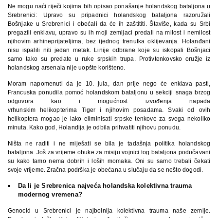
Ne mogu naći riječi kojima bih opisao ponašanje holandskog bataljona u
Srebrenici: Upravo su pripadnici holandskog bataljona razoružali
Bošnjake u Srebrenici i obećali da će ih zaštititi. Štaviše, kada su Srbi
pregazili enklavu, upravo su ih moji zemljaci predali na milost i nemilost
njihovim arhineprijateljima, bez ijednog trenutka oklijevanja. Holanđani
nisu ispalili niti jedan metak. Linije odbrane koje su iskopali Bošnjaci
samo tako su predate u ruke srpskih trupa. Protivtenkovsko oružje iz
holandskog arsenala nije uopšte korišteno.
Moram napomenuti da je 10. jula, dan prije nego će enklava pasti,
Francuska ponudila pomoć holandskom bataljonu u sekciji snaga brzog
odgovora kao i mogućnost izvođenja napada
vrhunskim helikopterima Tiger i njihovim posadama. Svaki od ovih
helikoptera mogao je lako eliminisati srpske tenkove za svega nekoliko
minuta. Kako god, Holandija je odbila prihvatiti njihovu ponudu.
Ništa ne raditi i ne miješati se bila je tadašnja politika holandskog
bataljona. Još za vrijeme obuke za misiju vojnici tog bataljona podučavani
su kako tamo nema dobrih i loših momaka. Oni su samo trebali čekati
svoje vrijeme. Zračna podrška je obećana u slučaju da se nešto dogodi.
Da li je Srebrenica najveća holandska kolektivna trauma
modernog vremena?
Genocid u Srebrenici je najbolnija kolektivna trauma naše zemlje.