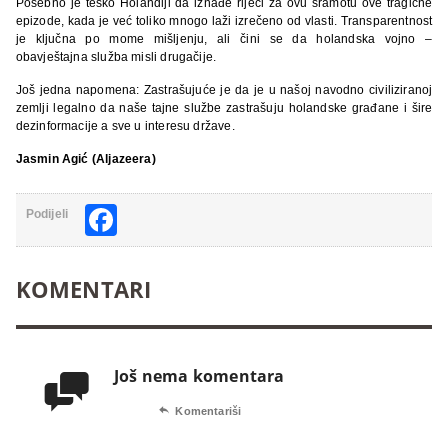
Posebno je teško Holandiji da iznađe riječi za ovu sramotu ove tragične
epizode, kada je već toliko mnogo laži izrečeno od vlasti. Transparentnost
je ključna po mome mišljenju, ali čini se da holandska vojno –
obavještajna služba misli drugačije.
Još jedna napomena: Zastrašujuće je da je u našoj navodno civiliziranoj
zemlji legalno da naše tajne službe zastrašuju holandske građane i šire
dezinformacije a sve u interesu države.
Jasmin Agić (Aljazeera)
Facebook
Podijeli
KOMENTARI
Još nema komentara


Komentariši