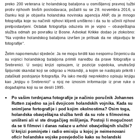
preko 200 veterana iz holandskog bataljona u osmišljenoj pravnoj tužbi
protiv njihovih bivših poslodavaca, požalili su se 28. novembra 2016, u
članku koji je objavila holandska novinska agencija ANP, da je mnogo
fotografija koje su načinili njihovi klijenti uništeno i da su to učinili njihovi
pretpostavljeni. Ostatak fotografija oduzela im je vojno – obavještajna
služba odmah po povratku iz Bosne. Advokat Krikke dodao je zlokobno:
“Na vojnike holandskog bataljona izvršen je pritisak da ne objavljuju te
fotografije“.
Želim napomenutui sljedeće: Ja ne mogu tvrditi kao nespornu činjenicu da
su vojnici holandskog bataljona primili naredbu da prave fotografije u
Srebrenici. U svojoj knjizi opisujem, iz pozicije svjedoka, unutrašnji
špijunski skandal koji se odigrao u Holandiji, a kojim se nastojalo prikriti i
zataškati postojanje fotografija. Pa iako mediji neprekidno opisuju knjigu
kao „knjigu o Srebrenici“ u njoj ne iznosim informacije iz prve ruke o
događajima koji su se desili 1995.
Po vašim tvrdnjama fotografije je načinio poručnik Johannes
Rutten zajedno sa još dvojicom holandskih vojnika. Kada su
snimljene fortografije i pod kojim okolnostima? Osim toga,
holandska obavještajna služba tvrdi da su role s filmovima
uništeni ali vi ste drugačijeg mišljenja. Postoji li mogućnost
da se ti filmovi i danas nalaze u arhivi obavještajnih službi?
U knjizi pominjete i radio emisiju u kojoj je neimenovani
oficir holandske vojske posvjedočio kako su holandski