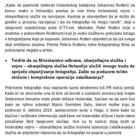
„Kada se pukovnik (veteran holandskog bataljona Johannes Rutten) na
koncu vratio u Holandiju predao je role filma holandskoj vojno –
obavještajnoj službi na razvijanje. Kasnije je obaviješten da je došlo do
greške u procesu razvijanja i da se fotografije ne mogu razviti“, stoji u
njegovom svjedočenju pred ICTY-om. Međutim, Peter Rutten (nije u
srodstvu s pukovnikom Ruttenom) koji je vodio službenu policijsku istragu
o fotografijama koje je napravio Johannes Rutten ubijeđen je da iza svega
stoji smišljena zavjera. Prema Peteru Ruttenu rolne fotografskog filma su
pohranjene negdje u arhivi.
Tvrdite da su Ministarstvo odbrane, obavještajna služba i
vojno – obavještajna služba Holandije uložili mnogo truda da
spriječe objavljivanje fotografija. Zašto su poduzete toliko
složene i kompleksne operacije zataškavanja?
Prikrivene fotografije nisu napravile samo ekstremno loš PR našoj zemlji.
Kada bi se obznanile one bi bile od koristi u sudskom procesu koji majke
Srebrenice trenutno vode protiv države Holandije. Sjećam se da sam čuo
kako se njihov advokat Marco Gerristen žalio, tokom molbe koju je
podnosio 6. oktobra 2016. apelacionom sudu u Hagu, o tome kako su
ključne i suštinske informacije zadržane od holandske države i kako takvo
ponašanje šteti njegovom slučaju. Sve su to razlozi zbog kojih je
holandska vojno – obavještajna služba inicirala operaciju zataškavanja i
služila se prijetećim mjerama da se fotografije ne pojave u javnosti.