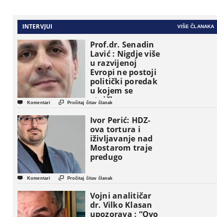
INTERVJUI
VIŠE ČLANAKA
Prof.dr. Senadin
Lavić : Nigdje više
u razvijenoj
Evropi ne postoji
politički poredak
u kojem se
etničke grupe


Komentari
Pročitaj čitav članak
pojavljuju kao
osnovne
Ivor Perić: HDZ-
političke jedinice
ova tortura i
iživljavanje nad
Mostarom traje
predugo


Komentari
Pročitaj čitav članak
Vojni analitičar
dr. Vilko Klasan
upozorava : “Ovo