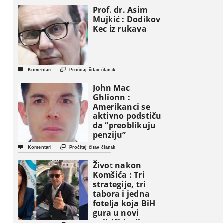
Prof. dr. Asim
Mujkić : Dodikov
Kec iz rukava


Komentari
Pročitaj čitav članak
John Mac
Ghlionn :
Amerikanci se
aktivno podstiču
da “preoblikuju
penziju”


Komentari
Pročitaj čitav članak
Život nakon
Komšića : Tri
strategije, tri
tabora i jedna
fotelja koja BiH
gura u novi
politički triler