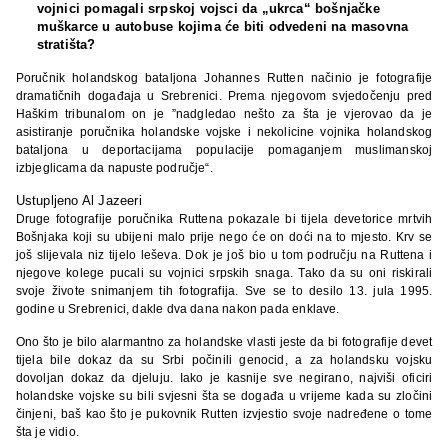
vojnici pomagali srpskoj vojsci da „ukrca“ bošnjačke
muškarce u autobuse kojima će biti odvedeni na masovna
stratišta?
Poručnik holandskog bataljona Johannes Rutten načinio je fotografije
dramatičnih događaja u Srebrenici. Prema njegovom svjedočenju pred
Haškim tribunalom on je ”nadgledao nešto za šta je vjerovao da je
asistiranje poručnika holandske vojske i nekolicine vojnika holandskog
bataljona u deportacijama populacije pomaganjem muslimanskoj
izbjeglicama da napuste područje“.
Ustupljeno Al Jazeeri
Druge fotografije poručnika Ruttena pokazale bi tijela devetorice mrtvih
Bošnjaka koji su ubijeni malo prije nego će on doći na to mjesto. Krv se
još slijevala niz tijelo leševa. Dok je još bio u tom području na Ruttena i
njegove kolege pucali su vojnici srpskih snaga. Tako da su oni riskirali
svoje živote snimanjem tih fotografija. Sve se to desilo 13. jula 1995.
godine u Srebrenici, dakle dva dana nakon pada enklave.
Ono što je bilo alarmantno za holandske vlasti jeste da bi fotografije devet
tijela bile dokaz da su Srbi počinili genocid, a za holandsku vojsku
dovoljan dokaz da djeluju. Iako je kasnije sve negirano, najviši oficiri
holandske vojske su bili svjesni šta se događa u vrijeme kada su zločini
činjeni, baš kao što je pukovnik Rutten izvjestio svoje nadređene o tome
šta je vidio.