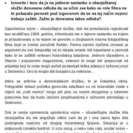
Iznosite i tezu da je na jednom sastanku u obavještanoj
službi donesena odluka da se učini sve kako se role filma ne
bi pokazale javnosti pod izgovorom da se na taj način vojnici
trebaju zaštiti. Zašto je donesena takva odluka?
Zaposlenica vojno – obavještajne službe, dok me pokušavala regrutovati
kao analitičara 1998. godine, informisala me o tajnom sastanku na kojem
je prisustvovala a na kojem se govorilo o zloglasnim rolama fotografskog
filma koje je snimio poručnik Rutten. Prema njenim riječima iznesen je
argument da ove fotografije ne bi nikada smjele biti objavljene u javnosti
kako bi se zaštitili veterani holandskog bataljona. Jednom objavljene, u
čitanim i popularnim magazinima, veterani bi mogli biti prepoznati od
prijatelja koji bi onda mogli početi postavljati teška pitanja o njihovoj ulozi
u Srebrenici. Ovo bi moglo biti dosadno za veterane…
Istina se prikriva u demokratskom društvu, to je šokantna istina.
Fotografski dokazi početka genocida zataškani su od holandske vlade s
ciljem da „naši momci“ mogu piti pivo sa svojim drugarima u lokalnim
pubovima bez da budu izloženi propitivanjima o njihovom promašaju u
Srebrenici.
Dok je ranije spomenuta uposlenica vojno – obavještajne službe bila
neuspješna da me angažuje otkrio sam da je i ona sama tajno bila
podvrgnuta nadzoru od drugog holandskog špijuna. Situacija je u
potpunosti izmakla kontroli. U srcu ovog, u neku ruku rata, unutar vojno –