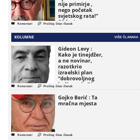
nije primirje ,
nego početak
svjetskog rata!”
(Video)


Komentari
Pročitaj čitav članak
KOLUMNE
VIŠE ČLANAKA
Gideon Levy :
Kako je tinejdžer,
a ne novinar,
razotkrio
izraelski plan
“dobrovoljnog
iseljavanja ” iz


Komentari
Pročitaj čitav članak
Gaze
Gojko Berić : Ta
mračna mjesta


Komentari
Pročitaj čitav članak