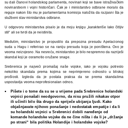
su dali članovi holandskog parlamenta, novinari koji se bave istraživačkim
novinarstvom i vojni historičari. Čak je i ministarstvo odbrane moralo da
reguje nakon što mu je parlamentarna komisija naložila da razjasni šta je
službeni stav ministarstva odbrane.
U odgovoru ministarstva pisalo je da moju knjigu „karakteriše lako čitljiv
stil“ ali se tvrdi da je neistinita.
Međutim, ministarstvo je propustilo da prepozna presudu Apelacionog
suda u Hagu i referirao se na raniju presudu koja je poništena. Ovo je
veoma neizvjesno. Na nesreću, ministarstvo je bilo nespremno da razriješi
skandal koji je osramotio oružane snage.
Srebrenica je najveći promašaj naše vojske, iako je vojsku potreslo
nekoliko skandala prema kojima se neprimjereno odnosilo u bliskoj
prošlosti. Izgleda da je postala praksa da se prema skandalima
uspostavlja veoma neprofesionalan odnos.
Pišete i o tome da su se u vrijeme pada Srebrenice holandski
vojnici ponašali neodgovorno, da nisu pružili nikakav otpor
ili učinili bilo šta drugo da spriječe ubijanja ljudi. Kako
objašnjavate njihovo ponašanje i nedostatak empatije i da li
su holandski vojnici u Srebrenici dobili naređenje od
komande holandske vojske da ne čine ništa i da li je „držanje
po strani“ bila politika Holandije i holandske vojske?