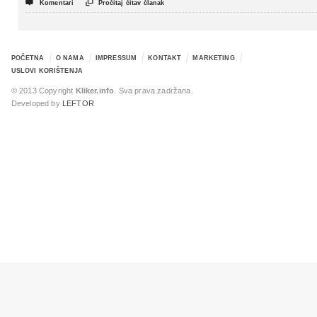


Komentari
Pročitaj čitav članak
POČETNA
O NAMA
IMPRESSUM
KONTAKT
MARKETING
USLOVI KORIŠTENJA
© 2013 Copyright
Kliker.info
. Sva prava zadržana.
Developed by
LEFTOR