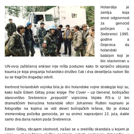
Holandija je
zemlja koja
snosi odgovrnost
za genocid
počinjen u
Srebrenici 1995.
godine a
činjenica da
holandski
bataljon koji je
bio stacioniran u
UN-ovoj zaštićenoj enklavi nije ništa poduzeo kako bi spriječio ubijanja
trauma je koja proganja holandsko društvo čak i dva desetljeća nakon što
su se tragični događaji odvili.
Inertnost holandskih vojnika bila je dio holandske vojne strategije koji su,
kako kaže Edwin Giltay, pisac knjige
The Cover – up General
, bošnjačko
stanovnštvo Srebrenice „prepustili“ vojnicima Vojske RS-a. U tim
dramatičnim trenucima holandski oficir Johannes Rutten napravio je
fotografije na kojima se vidi devet bošnjačkih leševa, što je dokaz
vremenskog početka genocida, jer su snimci napravljeni 13. jula, dakle
samo dva dana nakon pada Srebrenice.
Edwin Giltay, sticajem okolnosti, našao se u središtu skandala u kojem je