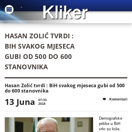
HASAN ZOLIĆ TVRDI :
BIH SVAKOG MJESECA
GUBI OD 500 DO 600
STANOVNIKA
Hasan Zolić tvrdi : BiH svakog mjeseca gubi od 500
do 600 stanovnika
13 Juna
Komentari

07:33
2018
Demografske
prilike u BiH
vrlo su loše,