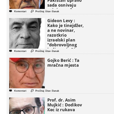
Pakistan upravo
sada osnivaju
vojni savez?


Komentari
Pročitaj čitav članak
Gideon Levy :
Kako je tinejdžer,
a ne novinar,
razotkrio
izraelski plan
“dobrovoljnog
iseljavanja ” iz


Komentari
Pročitaj čitav članak
Gaze
Gojko Berić : Ta
mračna mjesta


Komentari
Pročitaj čitav članak
Prof. dr. Asim
Mujkić : Dodikov
Kec iz rukava