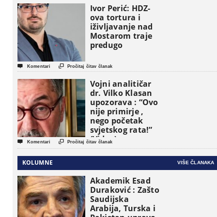
osnovne
Ivor Perić: HDZ-
političke jedinice
ova tortura i
iživljavanje nad
Mostarom traje
predugo


Komentari
Pročitaj čitav članak
Vojni analitičar
dr. Vilko Klasan
upozorava : “Ovo
nije primirje ,
nego početak
svjetskog rata!”
(Video)


Komentari
Pročitaj čitav članak
KOLUMNE
VIŠE ČLANAKA
Akademik Esad
Duraković : Zašto
Saudijska
Arabija, Turska i