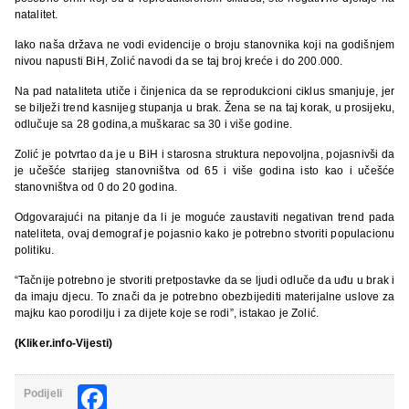
natalitet.
Iako naša država ne vodi evidencije o broju stanovnika koji na godišnjem
nivou napusti BiH, Zolić navodi da se taj broj kreće i do 200.000.
Na pad nataliteta utiče i činjenica da se reprodukcioni ciklus smanjuje, jer
se bilježi trend kasnijeg stupanja u brak. Žena se na taj korak, u prosijeku,
odlučuje sa 28 godina,a muškarac sa 30 i više godine.
Zolić je potvrtao da je u BiH i starosna struktura nepovoljna, pojasnivši da
je učešće starijeg stanovništva od 65 i više godina isto kao i učešće
stanovništva od 0 do 20 godina.
Odgovarajući na pitanje da li je moguće zaustaviti negativan trend pada
nateliteta, ovaj demograf je pojasnio kako je potrebno stvoriti populacionu
politiku.
“Tačnije potrebno je stvoriti pretpostavke da se ljudi odluče da uđu u brak i
da imaju djecu. To znači da je potrebno obezbijediti materijalne uslove za
majku kao porodilju i za dijete koje se rodi”, istakao je Zolić.
(Kliker.info-Vijesti)
Facebook
Podijeli