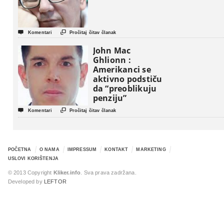


Komentari
Pročitaj čitav članak
John Mac
Ghlionn :
Amerikanci se
aktivno podstiču
da “preoblikuju
penziju”


Komentari
Pročitaj čitav članak
POČETNA
O NAMA
IMPRESSUM
KONTAKT
MARKETING
USLOVI KORIŠTENJA
© 2013 Copyright
Kliker.info
. Sva prava zadržana.
Developed by
LEFTOR