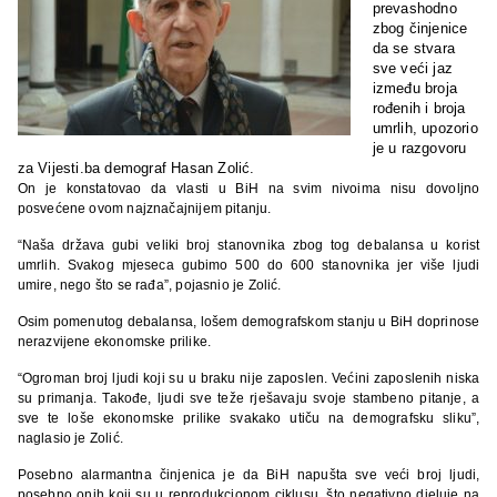
prevashodno
zbog činjenice
da se stvara
sve veći jaz
između broja
rođenih i broja
umrlih, upozorio
je u razgovoru
za Vijesti.ba demograf Hasan Zolić.
On je konstatovao da vlasti u BiH na svim nivoima nisu dovoljno
posvećene ovom najznačajnijem pitanju.
“Naša država gubi veliki broj stanovnika zbog tog debalansa u korist
umrlih. Svakog mjeseca gubimo 500 do 600 stanovnika jer više ljudi
umire, nego što se rađa”, pojasnio je Zolić.
Osim pomenutog debalansa, lošem demografskom stanju u BiH doprinose
nerazvijene ekonomske prilike.
“Ogroman broj ljudi koji su u braku nije zaposlen. Većini zaposlenih niska
su primanja. Takođe, ljudi sve teže rješavaju svoje stambeno pitanje, a
sve te loše ekonomske prilike svakako utiču na demografsku sliku”,
naglasio je Zolić.
Posebno alarmantna činjenica je da BiH napušta sve veći broj ljudi,
posebno onih koji su u reprodukcionom ciklusu, što negativno djeluje na