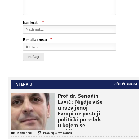
*
Nadimak:
*
E-mail adresa:
INTERVJUI
VIŠE ČLANAKA
Prof.dr. Senadin
Lavić : Nigdje više
u razvijenoj
Evropi ne postoji
politički poredak
u kojem se
etničke grupe


Komentari
Pročitaj čitav članak
pojavljuju kao