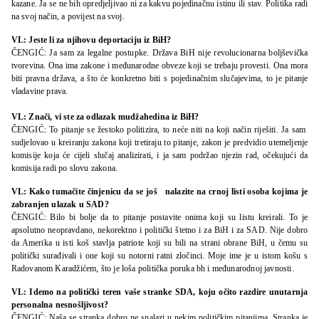
kazane. Ja se ne bih opredjeljivao ni za kakvu pojedinačnu istinu ili stav. Politika radi
na svoj način, a povijest na svoj.
VL: Jeste li za njihovu deportaciju iz BiH?
ČENGIĆ: Ja sam za legalne postupke. Država BiH nije revolucionarna boljševička
tvorevina. Ona ima zakone i međunarodne obveze koji se trebaju provesti. Ona mora
biti pravna država, a što će konkretno biti s pojedinačnim slučajevima, to je pitanje
vladavine prava.
VL: Znači, vi ste za odlazak mudžahedina iz BiH?
ČENGIĆ: To pitanje se žestoko politizira, to neće niti na koji način riješiti. Ja sam
sudjelovao u kreiranju zakona koji tretiraju to pitanje, zakon je predvidio utemeljenje
komisije koja će cijeli slučaj analizirati, i ja sam podržao njezin rad, očekujući da
komisija radi po slovu zakona.
VL: Kako tumačite činjenicu da se još nalazite na crnoj listi osoba kojima je
zabranjen ulazak u SAD?
ČENGIĆ: Bilo bi bolje da to pitanje postavite onima koji su listu kreirali. To je
apsolutno neopravdano, nekorektno i politički štetno i za BiH i za SAD. Nije dobro
da Amerika u isti koš stavlja patriote koji su bili na strani obrane BiH, u čemu su
politički surađivali i one koji su notorni ratni zločinci. Moje ime je u istom košu s
Radovanom Karadžićem, što je loša politička poruka bh i međunarodnoj javnosti.
VL: Idemo na politički teren vaše stranke SDA, koju očito razdire unutarnja
personalna nesnošljivost?
ČENGIĆ: Naša se stranka dobro ne snalazi u nekim političkim pitanjima. Stranka je