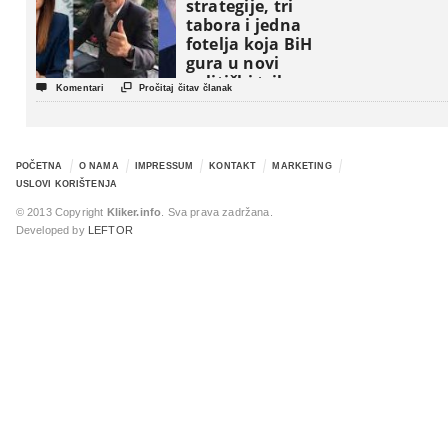
strategije, tri
tabora i jedna
fotelja koja BiH
gura u novi
politički triler


Komentari
Pročitaj čitav članak
POČETNA
O NAMA
IMPRESSUM
KONTAKT
MARKETING
USLOVI KORIŠTENJA
© 2013 Copyright
Kliker.info
. Sva prava zadržana.
Developed by
LEFTOR