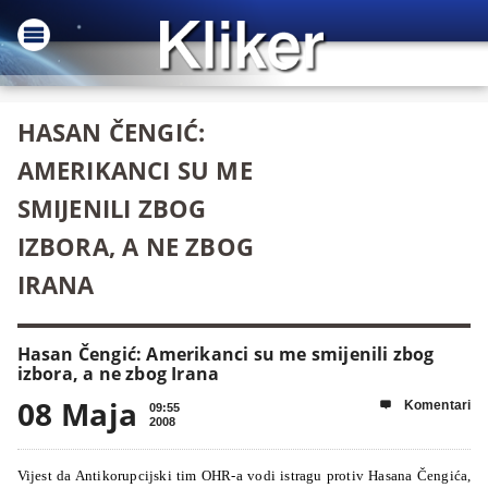
HASAN ČENGIĆ:
AMERIKANCI SU ME
SMIJENILI ZBOG
IZBORA, A NE ZBOG
IRANA
Hasan Čengić: Amerikanci su me smijenili zbog
izbora, a ne zbog Irana
08 Maja
Komentari

09:55
2008
Vijest da Antikorupcijski tim OHR-a vodi istragu protiv Hasana Čengića,