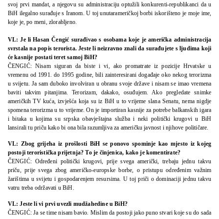
svoj prvi mandat, a njegovu su administraciju optužili konkurenti-republikanci da u
BiH ilegalno surađuje s Iranom. U toj unutarameričkoj borbi iskorišteno je moje ime,
koje je, po meni, zlorabljeno.
VL: Je li Hasan Čengić surađivao s osobama koje je američka administracija
svrstala na popis terorista. Jeste li neizravno znali da surađujete s ljudima koji
će kasnije postati teret samoj BiH?
ČENGIĆ: Nisam siguran da biste i vi, ako promatrate iz pozicije Hrvatske u
vremenu od 1991. do 1995 godine, bili zainteresirani događaje oko nekog terorizma
u svijetu. Ja sam duboko involviran u obranu svoje države i nisam se imao vremena
baviti takvim pitanjima. Terorizam, dakako, osuđujem. Ako pregledate snimke
američkih TV kuća, izvješća koja su iz BiH u to vrijeme slana Senatu, nema nigdje
spomena terorizma u to vrijeme. On je importiran kasnije za potrebe balkanskih igara
i bitaka u kojima su srpska obavještajna služba i neki politički krugovi u BiH
lansirali tu priču kako bi ona bila razumljiva za američku javnost i njihove političare.
VL: Zbog grijeha iz prošlosti BiH se ponovo spominje kao mjesto iz kojeg
postoji teroristička prijetnja? To je činjenica, kako je komentirate?
ČENGIĆ: Određeni politički krugovi, prije svega američki, trebaju jednu takvu
priču, prije svega zbog američko-europske borbe, o pristupu određenim važnim
žarištima u svijetu i gospodarenjem resursima. U toj priči o dominaciji jednu takvu
vatru treba održavati u BiH.
VL: Jeste li vi prvi uvezli mudžahedine u BiH?
ČENGIĆ: Ja se time nisam bavio. Mislim da postoji jako puno stvari koje su do sada