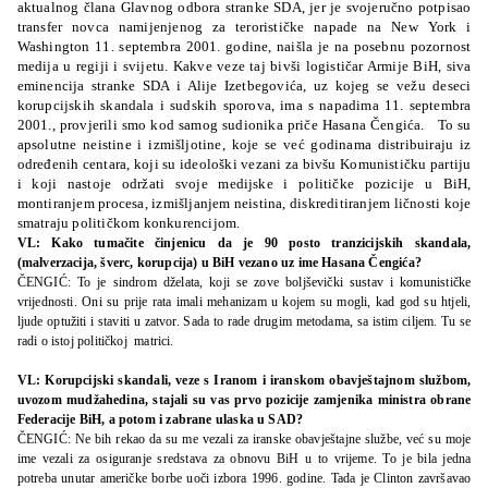
aktualnog člana Glavnog odbora stranke SDA, jer je svojeručno potpisao
transfer novca namijenjenog za terorističke napade na New York i
Washington 11. septembra 2001. godine, naišla je na posebnu pozornost
medija u regiji i svijetu. Kakve veze taj bivši logističar Armije BiH, siva
eminencija stranke SDA i Alije Izetbegovića, uz kojeg se vežu deseci
korupcijskih skandala i sudskih sporova, ima s napadima 11. septembra
2001., provjerili smo kod samog sudionika priče Hasana Čengića. To su
apsolutne neistine i izmišljotine, koje se već godinama distribuiraju iz
određenih centara, koji su ideološki vezani za bivšu Komunističku partiju
i koji nastoje održati svoje medijske i političke pozicije u BiH,
montiranjem procesa, izmišljanjem neistina, diskreditiranjem ličnosti koje
smatraju političkom konkurencijom.
VL: Kako tumačite činjenicu da je 90 posto tranzicijskih skandala,
(malverzacija, šverc, korupcija) u BiH vezano uz ime Hasana Čengića?
ČENGIĆ: To je sindrom dželata, koji se zove boljševički sustav i komunističke
vrijednosti. Oni su prije rata imali mehanizam u kojem su mogli, kad god su htjeli,
ljude optužiti i staviti u zatvor. Sada to rade drugim metodama, sa istim ciljem. Tu se
radi o istoj političkoj matrici.
VL: Korupcijski skandali, veze s Iranom i iranskom obavještajnom službom,
uvozom mudžahedina, stajali su vas prvo pozicije zamjenika ministra obrane
Federacije BiH, a potom i zabrane ulaska u SAD?
ČENGIĆ: Ne bih rekao da su me vezali za iranske obavještajne službe, već su moje
ime vezali za osiguranje sredstava za obnovu BiH u to vrijeme. To je bila jedna
potreba unutar američke borbe uoči izbora 1996. godine. Tada je Clinton završavao