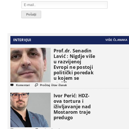
INTERVJUI
VIŠE ČLANAKA
Prof.dr. Senadin
Lavić : Nigdje više
u razvijenoj
Evropi ne postoji
politički poredak
u kojem se
etničke grupe


Komentari
Pročitaj čitav članak
pojavljuju kao
osnovne
Ivor Perić: HDZ-
političke jedinice
ova tortura i
iživljavanje nad
Mostarom traje
predugo