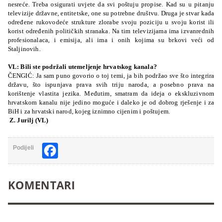
nesreće. Treba osigurati uvjete da svi poštuju propise. Kad su u pitanju
televizije državne, entitetske, one su potrebne društvu. Druga je stvar kada
određene rukovodeće strukture zlorabe svoju poziciju u svoju korist ili
korist određenih političkih stranaka. Na tim televizijama ima izvanrednih
profesionalaca, i emisija, ali ima i onih kojima su brkovi veći od
Staljinovih.
VL: Bili ste podržali utemeljenje hrvatskog kanala?
ČENGIĆ: Ja sam puno govorio o toj temi, ja bih podržao sve što integrira
državu, što ispunjava prava svih triju naroda, a posebno prava na
korištenje vlastita jezika. Međutim, smatram da ideja o ekskluzivnom
hrvatskom kanalu nije jedino moguće i daleko je od dobrog rješenje i za
BiH i za hrvatski narod, kojeg iznimno cijenim i poštujem.
Z. Jurilj (VL)
Facebook
Podijeli
KOMENTARI