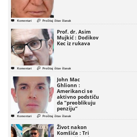


Komentari
Pročitaj čitav članak
Prof. dr. Asim
Mujkić : Dodikov
Kec iz rukava


Komentari
Pročitaj čitav članak
John Mac
Ghlionn :
Amerikanci se
aktivno podstiču
da “preoblikuju
penziju”


Komentari
Pročitaj čitav članak
Život nakon
Komšića : Tri