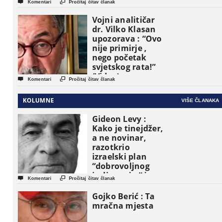


Komentari
Pročitaj čitav članak
Vojni analitičar
dr. Vilko Klasan
upozorava : “Ovo
nije primirje ,
nego početak
svjetskog rata!”
(Video)


Komentari
Pročitaj čitav članak
KOLUMNE
VIŠE ČLANAKA
Gideon Levy :
Kako je tinejdžer,
a ne novinar,
razotkrio
izraelski plan
“dobrovoljnog
iseljavanja ” iz


Komentari
Pročitaj čitav članak
Gaze
Gojko Berić : Ta
mračna mjesta