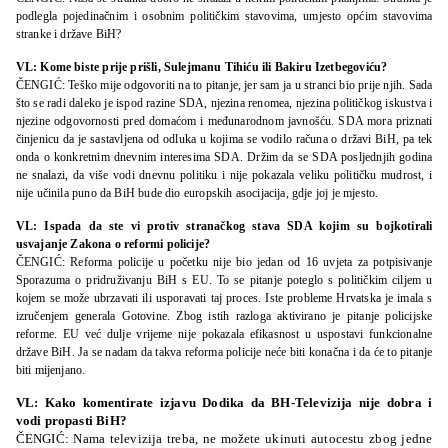
podlegla pojedinačnim i osobnim političkim stavovima, umjesto općim stavovima
stranke i države BiH?
VL: Kome biste prije prišli, Sulejmanu Tihiću ili Bakiru Izetbegoviću?
ČENGIĆ: Teško mije odgovoriti na to pitanje, jer sam ja u stranci bio prije njih. Sada
što se radi daleko je ispod razine SDA, njezina renomea, njezina političkog iskustva i
njezine odgovornosti pred domaćom i međunarodnom javnošću. SDA mora priznati
činjenicu da je sastavljena od odluka u kojima se vodilo računa o državi BiH, pa tek
onda o konkretnim dnevnim interesima SDA. Držim da se SDA posljednjih godina
ne snalazi, da više vodi dnevnu politiku i nije pokazala veliku političku mudrost, i
nije učinila puno da BiH bude dio europskih asocijacija, gdje joj je mjesto.
VL: Ispada da ste vi protiv stranačkog stava SDA kojim su bojkotirali
usvajanje Zakona o reformi policije?
ČENGIĆ: Reforma policije u početku nije bio jedan od 16 uvjeta za potpisivanje
Sporazuma o pridruživanju BiH s EU. To se pitanje poteglo s političkim ciljem u
kojem se može ubrzavati ili usporavati taj proces. Iste probleme Hrvatska je imala s
izručenjem generala Gotovine. Zbog istih razloga aktivirano je pitanje policijske
reforme. EU već dulje vrijeme nije pokazala efikasnost u uspostavi funkcionalne
države BiH. Ja se nadam da takva reforma policije neće biti konačna i da će to pitanje
biti mijenjano.
VL: Kako komentirate izjavu Dodika da BH-Televizija nije dobra i
vodi propasti BiH?
ČENGIĆ: Nama televizija treba, ne možete ukinuti autocestu zbog jedne