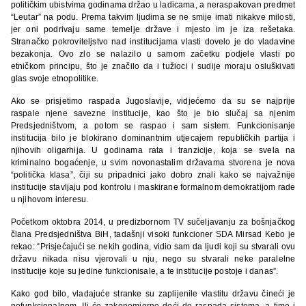
političkim ubistvima godinama držao u ladicama, a neraspakovan predmet
“Leutar” na podu. Prema takvim ljudima se ne smije imati nikakve milosti,
jer oni podrivaju same temelje države i mjesto im je iza rešetaka.
Stranačko pokroviteljstvo nad institucijama vlasti dovelo je do vladavine
bezakonja. Ovo zlo se nalazilo u samom začetku podjele vlasti po
etničkom principu, što je značilo da i tužioci i sudije moraju osluškivati
glas svoje etnopolitike.
Ako se prisjetimo raspada Jugoslavije, vidjećemo da su se najprije
raspale njene savezne institucije, kao što je bio slučaj sa njenim
Predsjedništvom, a potom se raspao i sam sistem. Funkcionisanje
institucija bilo je blokirano dominantnim utjecajem republičkih partija i
njihovih oligarhija. U godinama rata i tranzicije, koja se svela na
kriminalno bogaćenje, u svim novonastalim državama stvorena je nova
“politička klasa”, čiji su pripadnici jako dobro znali kako se najvažnije
institucije stavljaju pod kontrolu i maskirane formalnom demokratijom rade
u njihovom interesu.
Početkom oktobra 2014, u predizbornom TV sučeljavanju za bošnjačkog
člana Predsjedništva BiH, tadašnji visoki funkcioner SDA Mirsad Kebo je
rekao: “Prisjećajući se nekih godina, vidio sam da ljudi koji su stvarali ovu
državu nikada nisu vjerovali u nju, nego su stvarali neke paralelne
institucije koje su jedine funkcionisale, a te institucije postoje i danas”.
Kako god bilo, vladajuće stranke su zaplijenile vlastitu državu čineći je
nefunkcionalnom. Ili će zakonomjerno doći do raspada sistema, a time i