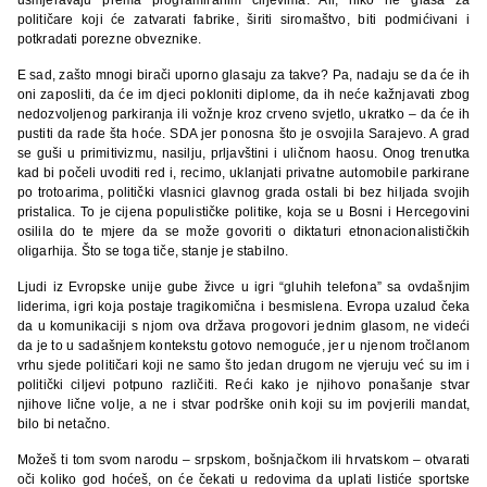
političare koji će zatvarati fabrike, širiti siromaštvo, biti podmićivani i
potkradati porezne obveznike.
E sad, zašto mnogi birači uporno glasaju za takve? Pa, nadaju se da će ih
oni zaposliti, da će im djeci pokloniti diplome, da ih neće kažnjavati zbog
nedozvoljenog parkiranja ili vožnje kroz crveno svjetlo, ukratko – da će ih
pustiti da rade šta hoće. SDA jer ponosna što je osvojila Sarajevo. A grad
se guši u primitivizmu, nasilju, prljavštini i uličnom haosu. Onog trenutka
kad bi počeli uvoditi red i, recimo, uklanjati privatne automobile parkirane
po trotoarima, politički vlasnici glavnog grada ostali bi bez hiljada svojih
pristalica. To je cijena populističke politike, koja se u Bosni i Hercegovini
osilila do te mjere da se može govoriti o diktaturi etnonacionalističkih
oligarhija. Što se toga tiče, stanje je stabilno.
Ljudi iz Evropske unije gube živce u igri “gluhih telefona” sa ovdašnjim
liderima, igri koja postaje tragikomična i besmislena. Evropa uzalud čeka
da u komunikaciji s njom ova država progovori jednim glasom, ne videći
da je to u sadašnjem kontekstu gotovo nemoguće, jer u njenom tročlanom
vrhu sjede političari koji ne samo što jedan drugom ne vjeruju već su im i
politički ciljevi potpuno različiti. Reći kako je njihovo ponašanje stvar
njihove lične volje, a ne i stvar podrške onih koji su im povjerili mandat,
bilo bi netačno.
Možeš ti tom svom narodu – srpskom, bošnjačkom ili hrvatskom – otvarati
oči koliko god hoćeš, on će čekati u redovima da uplati listiće sportske