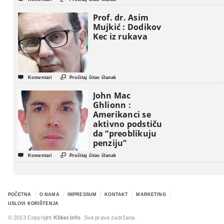
Prof. dr. Asim
Mujkić : Dodikov
Kec iz rukava


Komentari
Pročitaj čitav članak
John Mac
Ghlionn :
Amerikanci se
aktivno podstiču
da “preoblikuju
penziju”


Komentari
Pročitaj čitav članak
POČETNA
O NAMA
IMPRESSUM
KONTAKT
MARKETING
USLOVI KORIŠTENJA
© 2013 Copyright
Kliker.info
. Sva prava zadržana.