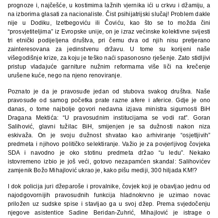
prognoze i, najčešće, u kostimima lažnih vjernika ići u crkvu i džamiju, a
na izborima glasati za nacionaliste. Čist psihijatrijski slučaj! Problem dakle
nije u Dodiku, Izetbegoviću ili Čoviću, kao što se to možda čini
“prosvjetiteljima” iz Evropske unije, on je izraz većinske kolektivne svijesti
tri etnički podijeljena društva, pri čemu dva od njih nisu pretjerano
zainteresovana za jedinstvenu državu. U tome su korijeni naše
višegodišnje krize, za koju je teško naći spasonosno rješenje. Zato stidljivi
pristup vladajuće garniture nužnim reformama više liči na krečenje
urušene kuće, nego na njeno renoviranje.
Poznato je da je pravosuđe jedan od stubova svakog društva. Naše
pravosuđe od samog početka prate razne afere i aferice. Gdje je ono
danas, o tome najbolje govori nedavna izjava ministra sigurnosti BiH
Dragana Mektića: “U pravosudnim institucijama se vodi rat”. Goran
Salihović, glavni tužilac BiH, smijenjen je sa dužnosti nakon niza
eskivaža. On je svoju dužnost shvatao kao arhiviranje “osjetljivih”
predmeta i njihovo političko selektiranje. Važio je za povjerljivog čovjeka
SDA i navodno je oko stotinu predmeta držao “u ledu”. Nekako
istovremeno izbio je još veći, gotovo nezapamćen skandal: Salihovićev
zamjenik Božo Mihajlović ukrao je, kako pišu mediji, 300 hiljada KM!?
I dok policija juri džeparoše i provalnike, čovjek koji je obavljao jednu od
najodgovornijih pravosudnih funkcija hladnokrvno je uzimao novac
priložen uz sudske spise i stavljao ga u svoj džep. Prema svjedočenju
njegove asistentice Sadine Beridan-Zuhrić, Mihajlović je istrage o