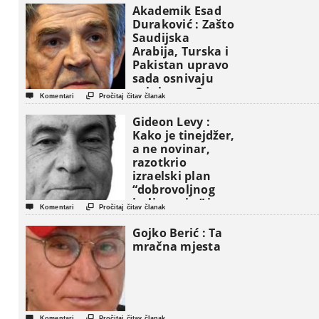
Akademik Esad
Duraković : Zašto
Saudijska
Arabija, Turska i
Pakistan upravo
sada osnivaju
vojni savez?


Komentari
Pročitaj čitav članak
Gideon Levy :
Kako je tinejdžer,
a ne novinar,
razotkrio
izraelski plan
“dobrovoljnog
iseljavanja ” iz


Komentari
Pročitaj čitav članak
Gaze
Gojko Berić : Ta
mračna mjesta


Komentari
Pročitaj čitav članak