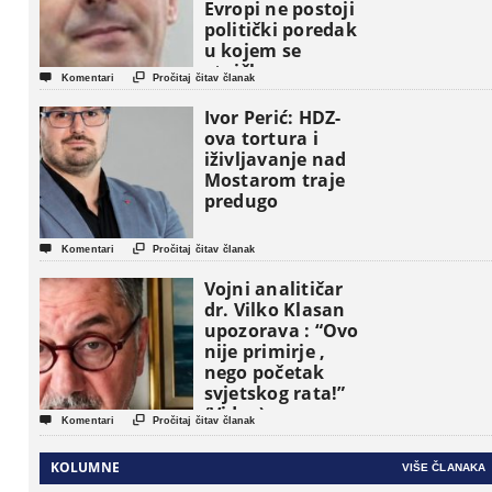
Evropi ne postoji
politički poredak
u kojem se
etničke grupe


Komentari
Pročitaj čitav članak
pojavljuju kao
osnovne
Ivor Perić: HDZ-
političke jedinice
ova tortura i
iživljavanje nad
Mostarom traje
predugo


Komentari
Pročitaj čitav članak
Vojni analitičar
dr. Vilko Klasan
upozorava : “Ovo
nije primirje ,
nego početak
svjetskog rata!”
(Video)


Komentari
Pročitaj čitav članak
KOLUMNE
VIŠE ČLANAKA