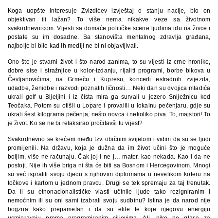
Koga uopšte interesuje Zvizdićev izvještaj o stanju nacije, bio on
objektivan ili lažan? To više nema nikakve veze sa životnom
svakodnevnicom. Vijesti sa domaće političke scene ljudima idu na živce i
postale su im dosadne. Sa stanovišta mentalnog zdravlja građana,
najbolje bi bilo kad ih mediji ne bi ni objavljivali.
Ono što je stvarni život i što narod zanima, to su vijesti iz crne hronike,
dobre sise i stražnjice u kolor-izdanju, rijaliti programi, borbe bikova u
Čevljanovićima, na Grmeču i Kupresu, koncerti estradnih zvijezda,
udadbe, ženidbe i razvodi poznatih ličnosti… Neki dan su dvojica mladića
ukrali golf u Bijeljini i iz čista mira ga survali u jezero Sniježnicu kod
Teočaka. Potom su otišli u Lopare i provalili u lokalnu pečenjaru, gdje su
ukrali šest kilograma pečenja, nešto novca i nekoliko piva. To, majstori! To
je život. Ko se ne bi relaksirao pročitavši tu vijest?
Svakodnevno se krećem među tzv. običnim svijetom i vidim da su se ljudi
promijenili. Na državu, koja je dužna da im život učini što je moguće
boljim, više ne računaju. Čak joj i ne j… mater, kao nekada. Kao i da ne
postoji. Nije ih više briga ni šta će biti sa Bosnom i Hercegovinom. Mnogi
su već ispratili svoju djecu s njihovim diplomama u nevelikom koferu na
točkove i kartom u jednom pravcu. Drugi se tek spremaju za taj trenutak.
Da li su etnonacionalističke vlasti učinile ljude tako rezigniranim i
nemoćnim ili su oni sami izabrali svoju sudbinu? Istina je da narod nije
bogzna kako prepametan i da su elite te koje njegovu energiju
usmjeravaju prema programiranim ciljevima. Ali, niko ne glasa za