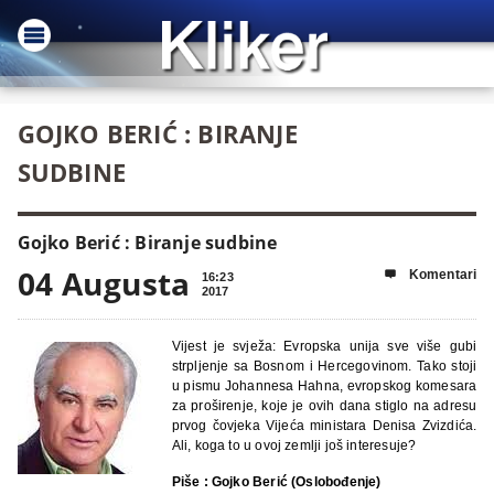
GOJKO BERIĆ : BIRANJE
SUDBINE
Gojko Berić : Biranje sudbine
04 Augusta
Komentari

16:23
2017
Vijest je svježa: Evropska unija sve više gubi
strpljenje sa Bosnom i Hercegovinom. Tako stoji
u pismu Johannesa Hahna, evropskog komesara
za proširenje, koje je ovih dana stiglo na adresu
prvog čovjeka Vijeća ministara Denisa Zvizdića.
Ali, koga to u ovoj zemlji još interesuje?
Piše : Gojko Berić (Oslobođenje)