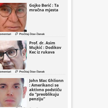
Gojko Berić : Ta
mračna mjesta

omentari
Pročitaj čitav članak
Prof. dr. Asim
Mujkić : Dodikov
Kec iz rukava

omentari
Pročitaj čitav članak
John Mac Ghlionn
: Amerikanci se
aktivno podstiču
da “preoblikuju
penziju”