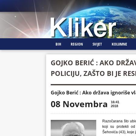
BIH
REGION
SVIJET
KOLUMNE
GOJKO BERIĆ : AKO DRŽA
POLICIJU, ZAŠTO BI JE RE
Gojko Berić : Ako država ignoriše vla
08 Novembra
16:41
2018
Razočarana što ubic
koji su protekli o
Šehovića (43), koje j