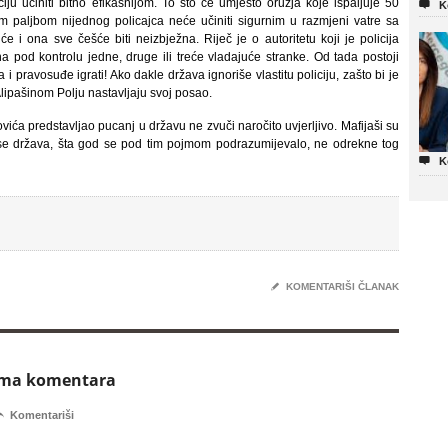
u učiniti bitno efikasnijom. To što će umjesto oružja koje ispaljuje 50

K
m paljbom nijednog policajca neće učiniti sigurnim u razmjeni vatre sa
će i ona sve češće biti neizbježna. Riječ je o autoritetu koji je policija
 pod kontrolu jedne, druge ili treće vladajuće stranke. Od tada postoji
 i pravosuđe igrati! Ako dakle država ignoriše vlastitu policiju, zašto bi je
Alipašinom Polju nastavljaju svoj posao.
hovića predstavljao pucanj u državu ne zvuči naročito uvjerljivo. Mafijaši su
se država, šta god se pod tim pojmom podrazumijevalo, ne odrekne tog

K
✎
KOMENTARIŠI ČLANAK
ema komentara

Komentariši