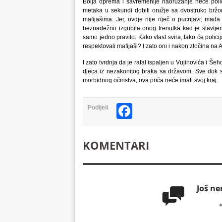
Bolja oprema i savremenije naoružanje neće policij
metaka u sekundi dobiti oružje sa dvostruko bržo
mafijašima. Jer, ovdje nije riječ o pucnjavi, mada 
beznadežno izgubila onog trenutka kad je stavljena
samo jedno pravilo: Kako vlast svira, tako će policija
respektovali mafijaši? I zato oni i nakon zločina na 
I zato tvrdnja da je rafal ispaljen u Vujinovića i Še
djeca iz nezakonitog braka sa državom. Sve dok 
morbidnog očinstva, ova priča neće imati svoj kraj.
Facebook
Podijeli
KOMENTARI
Još n
