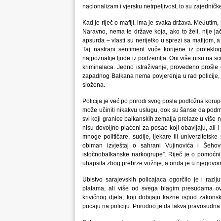
nacionalizam i vjersku netrpeljivost, to su zajedničk
Kad je riječ o mafiji, ima je svaka država. Međutim
Naravno, nema te države koja, ako to želi, nije ja
apsurda – vlasti su nerijetko u sprezi sa mafijom,
Taj nastrani sentiment vuče korijene iz protekl
najpoznatije ljude iz podzemlja. Oni više nisu na s
kriminalaca. Jedno istraživanje, provedeno prošl
zapadnog Balkana nema povjerenja u rad policije, a
složena.
Policija je već po prirodi svog posla podložna korup
može učiniti nikakvu uslugu, dok su šanse da podmiti
svi koji granice balkanskih zemalja prelaze u više 
nisu dovoljno plaćeni za posao koji obavljaju, ali 
mnoge političare, sudije, ljekare ili univerzitetsk
obiman izvještaj o sahrani Vujinovića i Šehov
istočnobalkanske narkogrupe”. Riječ je o pomoćniku 
uhapsila zbog prebrze vožnje, a onda je u njegovo
Ubistvo sarajevskih policajaca ogorčilo je i razlj
platama, ali više od svega blagim presudama ov
krivičnog djela, koji dobijaju kazne ispod zakons
pucaju na policiju. Prirodno je da takva pravosudna