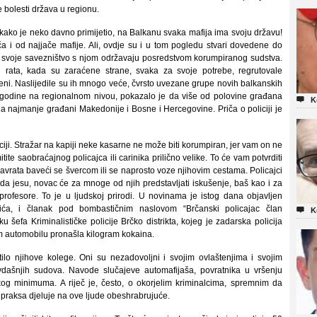
e bolesti država u regionu.
, kako je neko davno primijetio, na Balkanu svaka mafija ima svoju državu!
ča i od najjače mafije. Ali, ovdje su i u tom pogledu stvari dovedene do
 a svoje savezništvo s njom održavaju posredstvom korumpiranog sudstva.
og rata, kada su zaraćene strane, svaka za svoje potrebe, regrutovale
ceni. Naslijedile su ih mnogo veće, čvrsto uvezane grupe novih balkanskih
e godine na regionalnom nivou, pokazalo je da više od polovine građana

K
 najmanje građani Makedonije i Bosne i Hercegovine. Priča o policiji je
ciji. Stražar na kapiji neke kasarne ne može biti korumpiran, jer vam on ne
te saobraćajnog policajca ili carinika prilično velike. To će vam potvrditi
navrata baveći se švercom ili se naprosto voze njihovim cestama. Policajci
i da jesu, novac će za mnoge od njih predstavljati iskušenje, baš kao i za
e profesore. To je u ljudskoj prirodi. U novinama je istog dana objavljen
ića, i članak pod bombastičnim naslovom “Brčanski policajac član

K
šefa Kriminalističke policije Brčko distrikta, kojeg je zadarska policija
m automobilu pronašla kilogram kokaina.
utilo njihove kolege. Oni su nezadovoljni i svojim ovlaštenjima i svojim
dašnjih sudova. Navode slučajeve automafijaša, povratnika u vršenju
kog minimuma. A riječ je, često, o okorjelim kriminalcima, spremnim da
 praksa djeluje na ove ljude obeshrabrujuće.