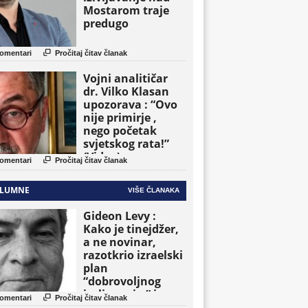
Mostarom traje
predugo

omentari
Pročitaj čitav članak
Vojni analitičar
dr. Vilko Klasan
upozorava : “Ovo
nije primirje ,
nego početak
svjetskog rata!”
(Video)

omentari
Pročitaj čitav članak
LUMNE
VIŠE ČLANAKA
Gideon Levy :
Kako je tinejdžer,
a ne novinar,
razotkrio izraelski
plan
“dobrovoljnog
iseljavanja ” iz

omentari
Pročitaj čitav članak
Gaze