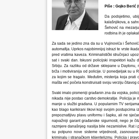
Piše : Gojko Berić 
Da podsjetimo, ubij
kalašnjikova, a sahr
Šehović na mezarju 
rodbina ih je oplakala
Za sada se jedino zna da su u Vujinovića i Šehovi
automafija. Uprkos najobimnijoj istrazi te vrste ikada
pred vratima kaveza. Kriminalistički stručnjaci upo
sat i svaki dan. Iskusni policijski inspektori kažu
Srbiju. Za razliku od države sklepane u Daytonu, m
brža i motiviranija od policije. U ponedjeljak su 
za kojim se tragalo. Međutim, misterija koja prati ov
mašta već počela konstruisati svoju verziju čitavog
Svaki imalo pismeniji građanin zna da vojska, polici
nikada nije postao carstvo demokratije. Policija je 
manje u službi građana. U popularnim TV serijama, 
kao blago karikirani likovi koji svojim postupcima 
prepoznatljivu plavu uniformu i šapku, ali ne sjećam
najvažniji garant građanske sigurnosti, nego je či
razmjere današnjeg nasilja bile nezamislive. Rat i p
su potpuno nove sisteme vrijednosti, zasnovane 
kriminalu i stranačkom klijentelizmu. Policija i prav