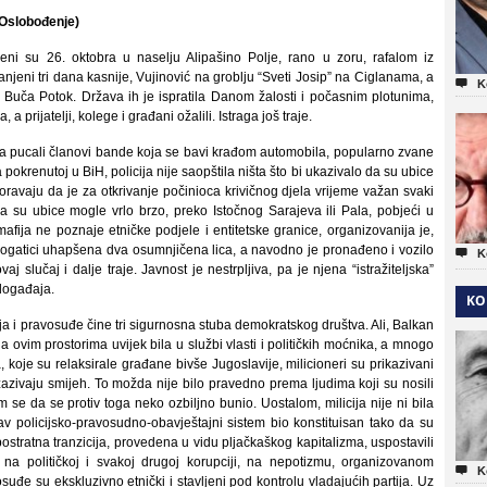
(Oslobođenje)
eni su 26. oktobra u naselju Alipašino Polje, rano u zoru, rafalom iz
anjeni tri dana kasnije, Vujinović na groblju “Sveti Josip” na Ciglanama, a

K
Buča Potok. Država ih je ispratila Danom žalosti i počasnim plotunima,
, a prijatelji, kolege i građani ožalili. Istraga još traje.
ća pucali članovi bande koja se bavi krađom automobila, popularno zvane
 pokrenutoj u BiH, policija nije saopštila ništa što bi ukazivalo da su ubice
zoravaju da je za otkrivanje počinioca krivičnog djela vrijeme važan svaki
 da su ubice mogle vrlo brzo, preko Istočnog Sarajeva ili Pala, pobjeći u
afija ne poznaje etničke podjele i entitetske granice, organizovanija je,
u Rogatici uhapšena dva osumnjičena lica, a navodno je pronađeno i vozilo

K
aj slučaj i dalje traje. Javnost je nestrpljiva, pa je njena “istražiteljska”
 događaja.
KO
ja i pravosuđe čine tri sigurnosna stuba demokratskog društva. Ali, Balkan
na ovim prostorima uvijek bila u službi vlasti i političkih moćnika, a mnogo
koje su relaksirale građane bivše Jugoslavije, milicioneri su prikazivani
izazivaju smijeh. To možda nije bilo pravedno prema ljudima koji su nosili
 se da se protiv toga neko ozbiljno bunio. Uostalom, milicija nije ni bila
tav policijsko-pravosudno-obavještajni sistem bio konstituisan tako da su
ostratna tranzicija, provedena u vidu pljačkaškog kapitalizma, uspostavili
na političkoj i svakoj drugoj korupciji, na nepotizmu, organizovanom

K
osuđe su ekskluzivno etnički i stavljeni pod kontrolu vladajućih partija. Uz