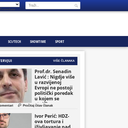
Translate
SCI/TECH
SHOWTIME
SPORT
TERVJUI
VIŠE ČLANAKA
Prof.dr. Senadin
Lavić : Nigdje više
u razvijenoj
Evropi ne postoji
politički poredak
u kojem se
etničke grupe

omentari
Pročitaj čitav članak
pojavljuju kao
osnovne političke
Ivor Perić: HDZ-
jedinice
ova tortura i
iživljavanje nad