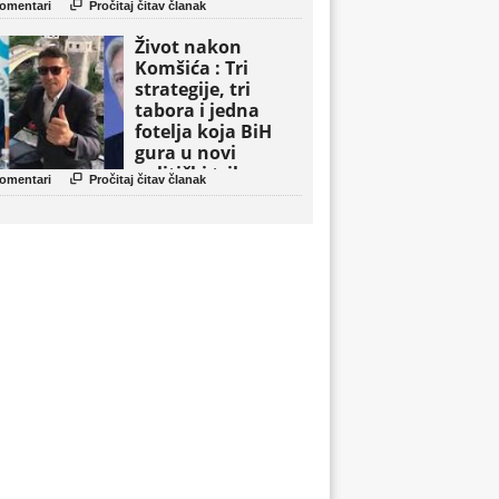

omentari
Pročitaj čitav članak
Život nakon
Komšića : Tri
strategije, tri
tabora i jedna
fotelja koja BiH
gura u novi
politički triler

omentari
Pročitaj čitav članak