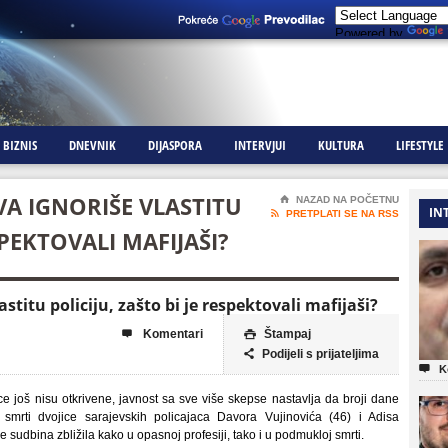
Powered by
BIZNIS
DNEVNIK
DIJASPORA
INTERVJUI
KULTURA
LIFESTYLE
VA IGNORIŠE VLASTITU
⌂
NAZAD NA POČETNU
IN

PRETPLATI SE NA RSS
SPEKTOVALI MAFIJAŠI?
stitu policiju, zašto bi je respektovali mafijaši?
Komentari
Štampaj


Podijeli s prijateljima


K
e još nisu otkrivene, javnost sa sve više skepse nastavlja da broji dane
d smrti dvojice sarajevskih policajaca Davora Vujinovića (46) i Adisa
e sudbina zbližila kako u opasnoj profesiji, tako i u podmukloj smrti.