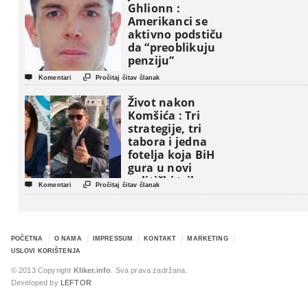
Ghlionn :
Amerikanci se
aktivno podstiču
da “preoblikuju
penziju”


Komentari
Pročitaj čitav članak
Život nakon
Komšića : Tri
strategije, tri
tabora i jedna
fotelja koja BiH
gura u novi
politički triler


Komentari
Pročitaj čitav članak
POČETNA
O NAMA
IMPRESSUM
KONTAKT
MARKETING
USLOVI KORIŠTENJA
© 2013 Copyright
Kliker.info
. Sva prava zadržana.
Developed by
LEFTOR