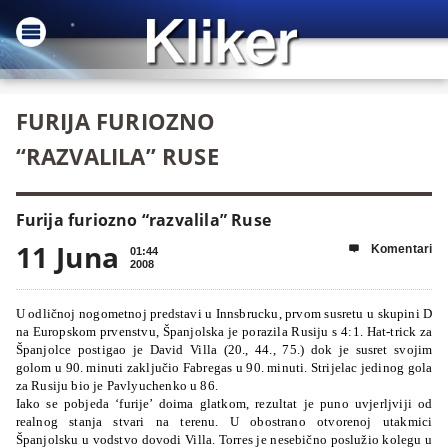
FURIJA FURIOZNO
“RAZVALILA” RUSE
Furija furiozno “razvalila” Ruse
11 Juna
Komentari

01:44
2008
U odličnoj nogometnoj predstavi u Innsbrucku, prvom susretu u skupini D
na Europskom prvenstvu, Španjolska je porazila Rusiju s 4:1. Hat-trick za
Španjolce postigao je David Villa (20., 44., 75.) dok je susret svojim
golom u 90. minuti zaključio Fabregas u 90. minuti. Strijelac jedinog gola
za Rusiju bio je Pavlyuchenko u 86.
Iako se pobjeda ‘furije’ doima glatkom, rezultat je puno uvjerljviji od
realnog stanja stvari na terenu. U obostrano otvorenoj utakmici
Španjolsku u vodstvo dovodi Villa. Torres je nesebično poslužio kolegu u