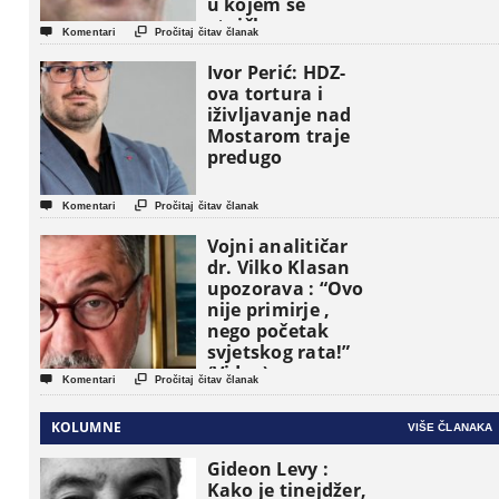
u kojem se
etničke grupe


Komentari
Pročitaj čitav članak
pojavljuju kao
osnovne
Ivor Perić: HDZ-
političke jedinice
ova tortura i
iživljavanje nad
Mostarom traje
predugo


Komentari
Pročitaj čitav članak
Vojni analitičar
dr. Vilko Klasan
upozorava : “Ovo
nije primirje ,
nego početak
svjetskog rata!”
(Video)


Komentari
Pročitaj čitav članak
KOLUMNE
VIŠE ČLANAKA
Gideon Levy :
Kako je tinejdžer,