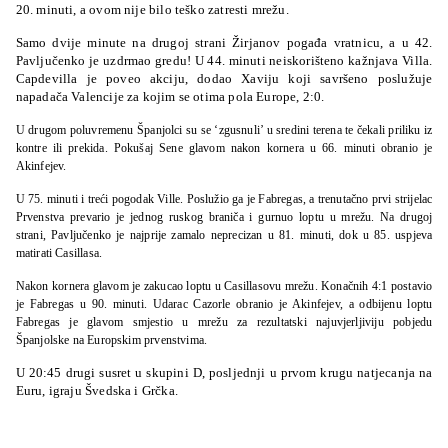
20. minuti, a ovom nije bilo teško zatresti mrežu.
Samo dvije minute na drugoj strani Žirjanov pogađa vratnicu, a u 42.
Pavljučenko je uzdrmao gredu! U 44. minuti neiskorišteno kažnjava Villa.
Capdevilla je poveo akciju, dodao Xaviju koji savršeno poslužuje
napadača Valencije za kojim se otima pola Europe, 2:0.
U drugom poluvremenu Španjolci su se ‘zgusnuli’ u sredini terena te čekali priliku iz
kontre ili prekida. Pokušaj Sene glavom nakon kornera u 66. minuti obranio je
Akinfejev.
U 75. minuti i treći pogodak Ville. Poslužio ga je Fabregas, a trenutačno prvi strijelac
Prvenstva prevario je jednog ruskog braniča i gurnuo loptu u mrežu. Na drugoj
strani, Pavljučenko je najprije zamalo neprecizan u 81. minuti, dok u 85. uspjeva
matirati Casillasa.
Nakon kornera glavom je zakucao loptu u Casillasovu mrežu. Konačnih 4:1 postavio
je Fabregas u 90. minuti. Udarac Cazorle obranio je Akinfejev, a odbijenu loptu
Fabregas je glavom smjestio u mrežu za rezultatski najuvjerljiviju pobjedu
Španjolske na Europskim prvenstvima.
U 20:45 drugi susret u skupini D, posljednji u prvom krugu natjecanja na
Euru, igraju Švedska i Grčka.