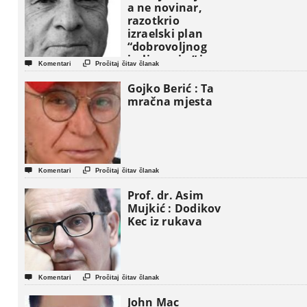
a ne novinar,
razotkrio
izraelski plan
“dobrovoljnog
iseljavanja ” iz


Komentari
Pročitaj čitav članak
Gaze
Gojko Berić : Ta
mračna mjesta


Komentari
Pročitaj čitav članak
Prof. dr. Asim
Mujkić : Dodikov
Kec iz rukava


Komentari
Pročitaj čitav članak
John Mac