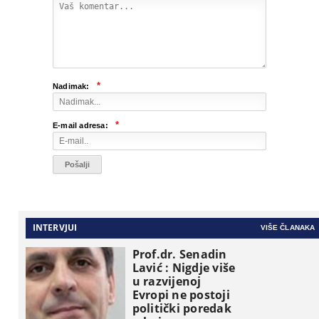
*
Nadimak:
*
E-mail adresa:
INTERVJUI
VIŠE ČLANAKA
Prof.dr. Senadin
Lavić : Nigdje više
u razvijenoj
Evropi ne postoji
politički poredak