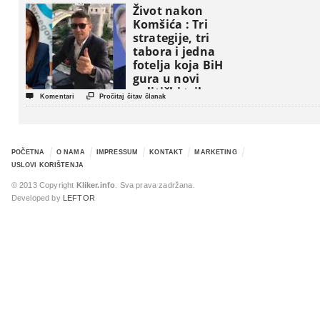
Život nakon
Komšića : Tri
strategije, tri
tabora i jedna
fotelja koja BiH
gura u novi
politički triler


Komentari
Pročitaj čitav članak
POČETNA
O NAMA
IMPRESSUM
KONTAKT
MARKETING
USLOVI KORIŠTENJA
© 2013 Copyright
Kliker.info
. Sva prava zadržana.
Developed by
LEFTOR