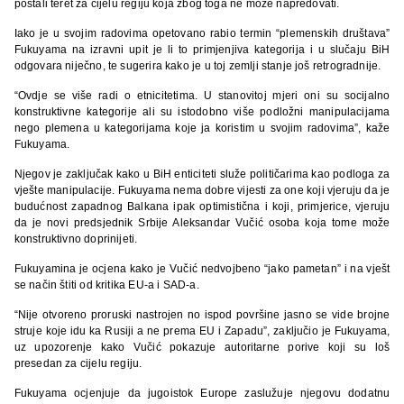
postali teret za cijelu regiju koja zbog toga ne može napredovati.
Iako je u svojim radovima opetovano rabio termin “plemenskih društava”
Fukuyama na izravni upit je li to primjenjiva kategorija i u slučaju BiH
odgovara niječno, te sugerira kako je u toj zemlji stanje još retrogradnije.
“Ovdje se više radi o etnicitetima. U stanovitoj mjeri oni su socijalno
konstruktivne kategorije ali su istodobno više podložni manipulacijama
nego plemena u kategorijama koje ja koristim u svojim radovima”, kaže
Fukuyama.
Njegov je zaključak kako u BiH enticiteti služe političarima kao podloga za
vješte manipulacije. Fukuyama nema dobre vijesti za one koji vjeruju da je
budućnost zapadnog Balkana ipak optimistična i koji, primjerice, vjeruju
da je novi predsjednik Srbije Aleksandar Vučić osoba koja tome može
konstruktivno doprinijeti.
Fukuyamina je ocjena kako je Vučić nedvojbeno “jako pametan” i na vješt
se način štiti od kritika EU-a i SAD-a.
“Nije otvoreno proruski nastrojen no ispod površine jasno se vide brojne
struje koje idu ka Rusiji a ne prema EU i Zapadu”, zaključio je Fukuyama,
uz upozorenje kako Vučić pokazuje autoritarne porive koji su loš
presedan za cijelu regiju.
Fukuyama ocjenjuje da jugoistok Europe zaslužuje njegovu dodatnu