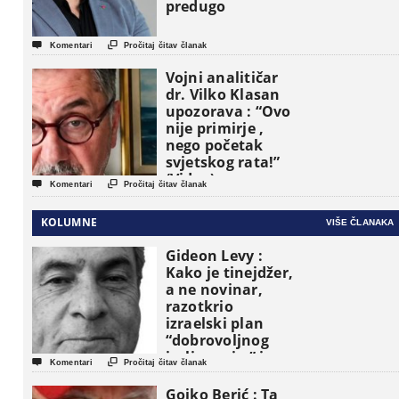
predugo


Komentari
Pročitaj čitav članak
Vojni analitičar
dr. Vilko Klasan
upozorava : “Ovo
nije primirje ,
nego početak
svjetskog rata!”
(Video)


Komentari
Pročitaj čitav članak
KOLUMNE
VIŠE ČLANAKA
Gideon Levy :
Kako je tinejdžer,
a ne novinar,
razotkrio
izraelski plan
“dobrovoljnog
iseljavanja ” iz


Komentari
Pročitaj čitav članak
Gaze
Gojko Berić : Ta