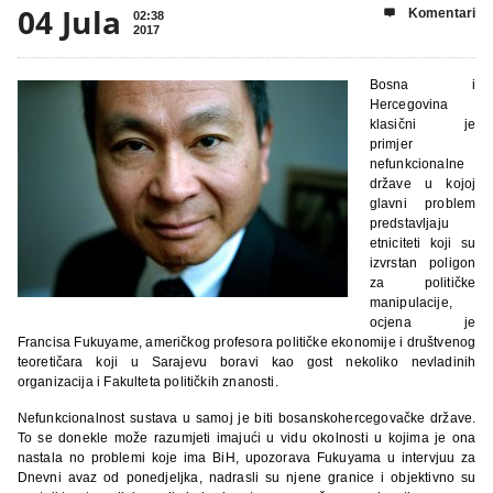
04 Jula
Komentari

02:38
2017
Bosna i
Hercegovina
klasični je
primjer
nefunkcionalne
države u kojoj
glavni problem
predstavljaju
etniciteti koji su
izvrstan poligon
za političke
manipulacije,
ocjena je
Francisa Fukuyame, američkog profesora političke ekonomije i društvenog
teoretičara koji u Sarajevu boravi kao gost nekoliko nevladinih
organizacija i Fakulteta političkih znanosti.
Nefunkcionalnost sustava u samoj je biti bosanskohercegovačke države.
To se donekle može razumjeti imajući u vidu okolnosti u kojima je ona
nastala no problemi koje ima BiH, upozorava Fukuyama u intervjuu za
Dnevni avaz od ponedjeljka, nadrasli su njene granice i objektivno su