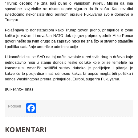
“Trump osobno ne zna baš puno o vanjskom svijetu. Mislim da ima
sposobne savjetnike no nisam uopće siguran da ih sluša. Kao rezultat
svjedočimo nekonzistentnoj politici”, opisuje Fukuyama svoje dojmove o
Trumpu.
Pojašnjava to konstatacijom kako Trump govori jedno, primjerice o tome
koliko je važan ili nevažan NATO dok njegov potpredsjednik Mike Pence
govori nešto sasvim drugo pa zapravo nitko ne zna što je stvarno stajalište
i politika sadašnje američke administracije.
U konačnici su se SAD na taj način svrstale u red svih drugih država koje
jednostavno nisu u stanju donositi teške odluke koje bi se temeljile na
konsenzusu.Američki politički sustav duboko je podijeljen i pitanje je
kakve će to posljedice imati odnosno kakva bi uopće mogla biti politika i
odnos Washingtona prema, primjerice, Europi, sugerira Fukuyama.
(Kliker.nfo-Hina)
Facebook
Podijeli
KOMENTARI