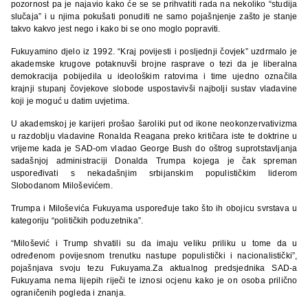
pozornost pa je najavio kako će se se prihvatiti rada na nekoliko “studija
slučaja” i u njima pokušati ponuditi ne samo pojašnjenje zašto je stanje
takvo kakvo jest nego i kako bi se ono moglo popraviti.
Fukuyamino djelo iz 1992. “Kraj povijesti i posljednji čovjek” uzdrmalo je
akademske krugove potaknuvši brojne rasprave o tezi da je liberalna
demokracija pobijedila u ideološkim ratovima i time ujedno označila
krajnji stupanj čovjekove slobode uspostavivši najbolji sustav vladavine
koji je moguć u datim uvjetima.
U akademskoj je karijeri prošao šaroliki put od ikone neokonzervativizma
u razdoblju vladavine Ronalda Reagana preko kritičara iste te doktrine u
vrijeme kada je SAD-om vladao George Bush do oštrog suprotstavljanja
sadašnjoj administraciji Donalda Trumpa kojega je čak spreman
uspoređivati s nekadašnjim srbijanskim populističkim liderom
Slobodanom Miloševićem.
Trumpa i Miloševića Fukuyama uspoređuje tako što ih obojicu svrstava u
kategoriju “političkih poduzetnika”.
“Milošević i Trump shvatili su da imaju veliku priliku u tome da u
određenom povijesnom trenutku nastupe populistički i nacionalistički”,
pojašnjava svoju tezu Fukuyama.Za aktualnog predsjednika SAD-a
Fukuyama nema lijepih riječi te iznosi ocjenu kako je on osoba prilično
ograničenih pogleda i znanja.