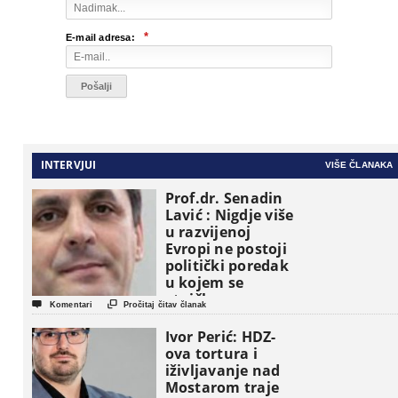
*
E-mail adresa:
INTERVJUI
VIŠE ČLANAKA
Prof.dr. Senadin
Lavić : Nigdje više
u razvijenoj
Evropi ne postoji
politički poredak
u kojem se
etničke grupe


Komentari
Pročitaj čitav članak
pojavljuju kao
osnovne
Ivor Perić: HDZ-
političke jedinice
ova tortura i
iživljavanje nad
Mostarom traje