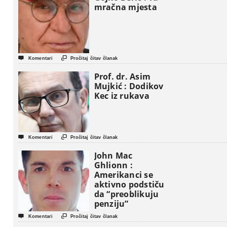
mračna mjesta


Komentari
Pročitaj čitav članak
Prof. dr. Asim
Mujkić : Dodikov
Kec iz rukava


Komentari
Pročitaj čitav članak
John Mac
Ghlionn :
Amerikanci se
aktivno podstiču
da “preoblikuju
penziju”


Komentari
Pročitaj čitav članak