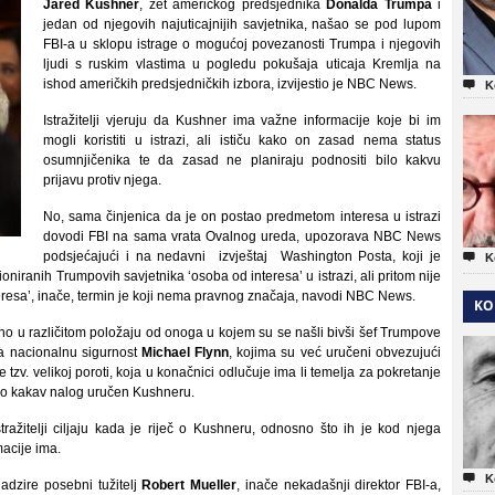
Jared Kushner
, zet američkog predsjednika
Donalda Trumpa
i
jedan od njegovih najuticajnijih savjetnika, našao se pod lupom
FBI-a u sklopu istrage o mogućoj povezanosti Trumpa i njegovih
ljudi s ruskim vlastima u pogledu pokušaja uticaja Kremlja na
ishod američkih predsjedničkih izbora, izvijestio je NBC News.

K
Istražitelji vjeruju da Kushner ima važne informacije koje bi im
mogli koristiti u istrazi, ali ističu kako on zasad nema status
osumnjičenika te da zasad ne planiraju podnositi bilo kakvu
prijavu protiv njega.
No, sama činjenica da je on postao predmetom interesa u istrazi
dovodi FBI na sama vrata Ovalnog ureda, upozorava NBC News
podsjećajući i na nedavni izvještaj Washington Posta, koji je

K
iranih Trumpovih savjetnika ‘osoba od interesa’ u istrazi, ali pritom nije
teresa’, inače, termin je koji nema pravnog značaja, navodi NBC News.
KO
o u različitom položaju od onoga u kojem su se našli bivši šef Trumpove
za nacionalnu sigurnost
Michael Flynn
, kojima su već uručeni obvezujući
zv. velikoj poroti, koja u konačnici odlučuje ima li temelja za pokretanje
lo kakav nalog uručen Kushneru.
ražitelji ciljaju kada je riječ o Kushneru, odnosno što ih je kod njega
acije ima.

K
adzire posebni tužitelj
Robert Mueller
, inače nekadašnji direktor FBI-a,