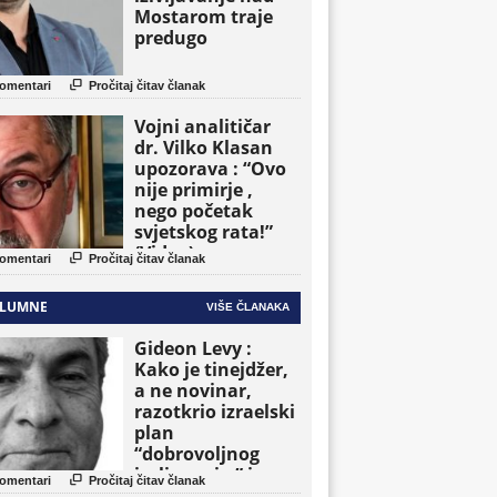
Mostarom traje
predugo

omentari
Pročitaj čitav članak
Vojni analitičar
dr. Vilko Klasan
upozorava : “Ovo
nije primirje ,
nego početak
svjetskog rata!”
(Video)

omentari
Pročitaj čitav članak
LUMNE
VIŠE ČLANAKA
Gideon Levy :
Kako je tinejdžer,
a ne novinar,
razotkrio izraelski
plan
“dobrovoljnog
iseljavanja ” iz

omentari
Pročitaj čitav članak
Gaze