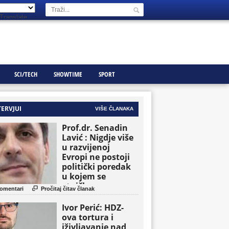
Translate
SCI/TECH
SHOWTIME
SPORT
TERVJUI
VIŠE ČLANAKA
Prof.dr. Senadin
Lavić : Nigdje više
u razvijenoj
Evropi ne postoji
politički poredak
u kojem se
etničke grupe

omentari
Pročitaj čitav članak
pojavljuju kao
osnovne političke
Ivor Perić: HDZ-
jedinice
ova tortura i
iživljavanje nad