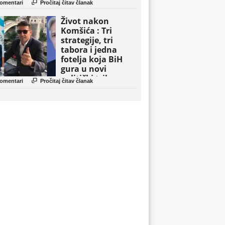

omentari
Pročitaj čitav članak
Život nakon
Komšića : Tri
strategije, tri
tabora i jedna
fotelja koja BiH
gura u novi
politički triler

omentari
Pročitaj čitav članak