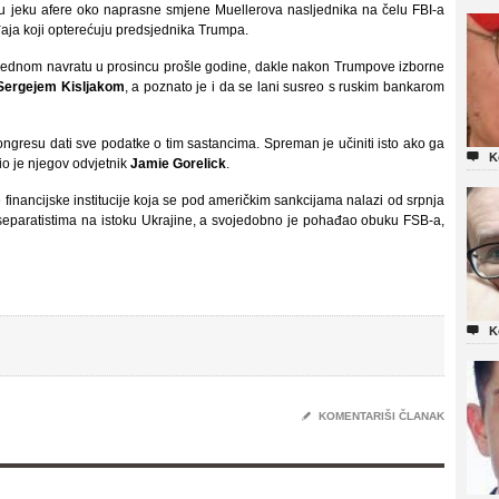
 u jeku afere oko naprasne smjene Muellerova nasljednika na čelu FBI-a
aja koji opterećuju predsjednika Trumpa.
u jednom navratu u prosincu prošle godine, dakle nakon Trumpove izborne
Sergejem Kisljakom
, a poznato je i da se lani susreo s ruskim bankarom
gresu dati sve podatke o tim sastancima. Spreman je učiniti isto ako ga

K
vio je njegov odvjetnik
Jamie Gorelick
.
nancijske institucije koja se pod američkim sankcijama nalazi od srpnja
separatistima na istoku Ukrajine, a svojedobno je pohađao obuku FSB-a,

K
✎
KOMENTARIŠI ČLANAK