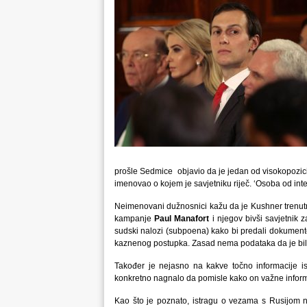
prošle Sedmice objavio da je jedan od visokopozicion
imenovao o kojem je savjetniku riječ. ‘Osoba od in
Neimenovani dužnosnici kažu da je Kushner trenutn
kampanje
Paul Manafort
i njegov bivši savjetnik 
sudski nalozi (subpoena) kako bi predali dokumente t
kaznenog postupka. Zasad nema podataka da je bi
Također je nejasno na kakve točno informacije ist
konkretno nagnalo da pomisle kako on važne inform
Kao što je poznato, istragu o vezama s Rusijom n