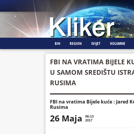
BIH
REGION
SVIJET
KOLUMNE
FBI NA VRATIMA BIJELE K
U SAMOM SREDIŠTU ISTR
RUSIMA
FBI na vratima Bijele kuće : Jared
Rusima
26 Maja
06:13
2017