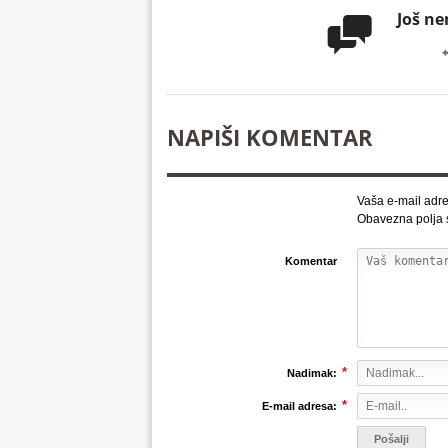
Još n

NAPIŠI KOMENTAR
Vaša e-mail adre
Obavezna polja
Komentar
*
Nadimak:
*
E-mail adresa: