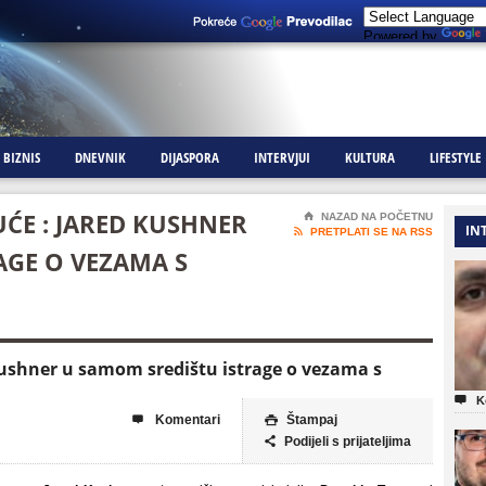
Powered by
BIZNIS
DNEVNIK
DIJASPORA
INTERVJUI
KULTURA
LIFESTYLE
UĆE : JARED KUSHNER
⌂
NAZAD NA POČETNU
IN

PRETPLATI SE NA RSS
AGE O VEZAMA S
 Kushner u samom središtu istrage o vezama s

K
Komentari
Štampaj


Podijeli s prijateljima
