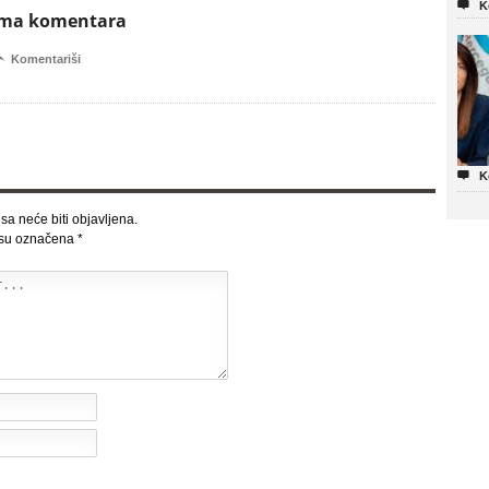

K
ema komentara

Komentariši

K
sa neće biti objavljena.
 su označena
*