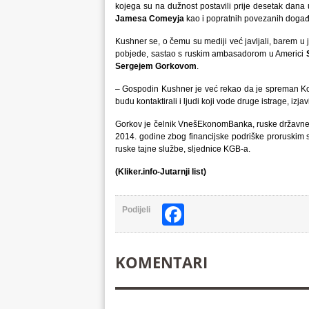
kojega su na dužnost postavili prije desetak dana
Jamesa Comeyja
kao i popratnih povezanih događ
Kushner se, o čemu su mediji već javljali, barem 
pobjede, sastao s ruskim ambasadorom u Americi
Sergejem Gorkovom
.
– Gospodin Kushner je već rekao da je spreman Kon
budu kontaktirali i ljudi koji vode druge istrage, izja
Gorkov je čelnik VnešEkonomBanka, ruske državne fi
2014. godine zbog financijske podriške proruskim 
ruske tajne službe, sljednice KGB-a.
(Kliker.info-Jutarnji list)
Facebook
Podijeli
KOMENTARI