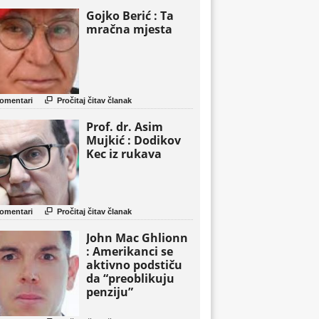
Gojko Berić : Ta
mračna mjesta

omentari
Pročitaj čitav članak
Prof. dr. Asim
Mujkić : Dodikov
Kec iz rukava

omentari
Pročitaj čitav članak
John Mac Ghlionn
: Amerikanci se
aktivno podstiču
da “preoblikuju
penziju”