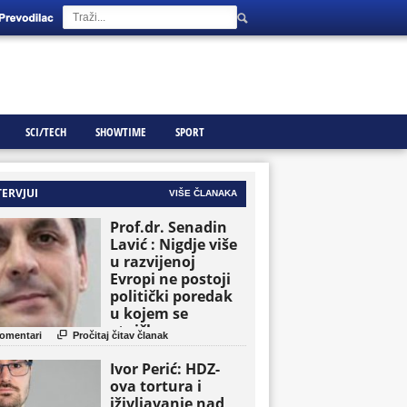
SCI/TECH
SHOWTIME
SPORT
TERVJUI
VIŠE ČLANAKA
Prof.dr. Senadin
Lavić : Nigdje više
u razvijenoj
Evropi ne postoji
politički poredak
u kojem se
etničke grupe

omentari
Pročitaj čitav članak
pojavljuju kao
osnovne političke
Ivor Perić: HDZ-
jedinice
ova tortura i
iživljavanje nad