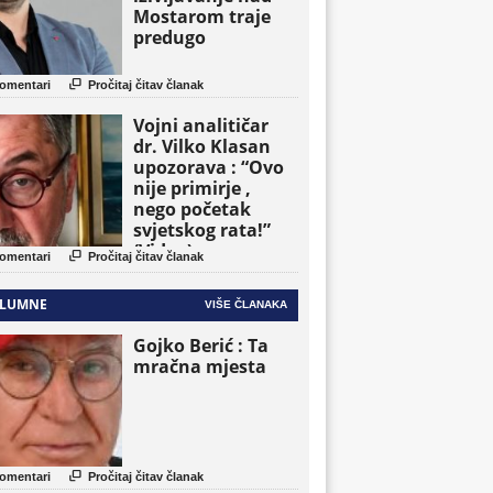
Mostarom traje
predugo

omentari
Pročitaj čitav članak
Vojni analitičar
dr. Vilko Klasan
upozorava : “Ovo
nije primirje ,
nego početak
svjetskog rata!”
(Video)

omentari
Pročitaj čitav članak
LUMNE
VIŠE ČLANAKA
Gojko Berić : Ta
mračna mjesta

omentari
Pročitaj čitav članak