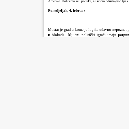
Amerike. Dotičemo se i politike, ali ubrzo odustajemo.Ipak
Ponedjeljak, 4. februar
.
​​Mostar je grad u kome je logika odavno nepoznat 
u blokadi , ključni politički igrači imaju potp
međunarodni pregovarači pozivaju na kompromis, 
gradske insitucije propadaju. Jedna od javnih ku
nahraniti sve one koji dolaze u tu socijalnu ustanov
kipar,
Florijan Mićković
grubo napadnut i povrije
Mostar. Napasti starca od 78 godina i polomiti mu pa
Utorak, 5. februar
Uz prvu jutarnju kafu listam dnevne novine. Sa stranica vri
mediji „požutjeli“. Politička opredjeljenost novina i medij
nije samo ekonomska, već i duboko moralna.Samo zadnjih pa
dok nekoliko radio stanica uglavnom emitora kratki info
interesnim grupama, koje sada mogu doslovno raditi šta ih j
upakovanih informacija.Iako nisam pobornik teorija zavjer
Srijeda, 6. februar
​​U Mostaru su podjele stvar kontinuiteta. Sve ovdje 