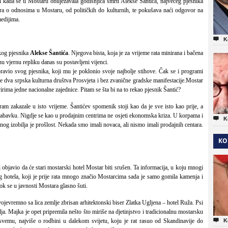
kada se u Mostaru obilježavala godišnjica smrti Alekse Šantića, najvećeg pjesnika
a o odnosima u Mostaru, od političkih do kulturnih, te pokušava naći odgovor na
medijima.

K
kog pjesnika
Alekse Šantića
. Njegova bista, koja je za vrijeme rata minirana i bačena
u vjernu repliku danas su postavljeni vijenci.
avio svog pjesnika, koji mu je poklonio svoje najbolje stihove. Čak se i programi
ane dva srpska kulturna društva Prosvjeta i bez zvanične gradske manifestacije.Mostar
rima jedne nacionalne zajednice. Pitam se šta bi na to rekao pjesnik Šantić?
am zakazale u isto vrijeme. Šantićev spomenik stoji kao da je sve isto kao prije, a
abavku. Nigdje se kao u prodajnim centrima ne osjeti ekonomska kriza. U korpama i

K
g izobilja je prošlost. Nekada smo imali novaca, ali nismo imali prodajnih centara.
KO
bjavio da će stari mostarski hotel Mostar biti srušen. Ta informacija, u koju mnogi
g hotela, koji je prije rata mnogo značio Mostarcima sada je samo gomila kamenja i
k se u javnosti Mostara glasno šuti.
vojevremno sa lica zemlje zbrisan arhitektonski biser Zlatka Ugljena – hotel Ruža. Psi
ja. Majka je opet pripremila nešto što miriše na djetinjstvo i tradicionalnu mostarsku

vemu, najviše o rodbini u dalekom svijetu, koju je rat rasuo od Skandinavije do
K