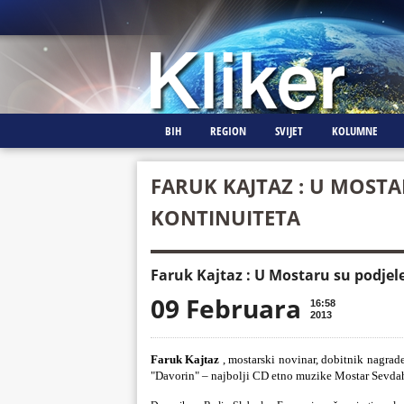
BIH
REGION
SVIJET
KOLUMNE
FARUK KAJTAZ : U MOSTA
KONTINUITETA
Faruk Kajtaz : U Mostaru su podjel
09 Februara
16:58
2013
F
aruk Kajtaz
, mostarski novinar, dobitnik nagrad
"Davorin" – najbolji CD etno muzike Mostar Sevdah