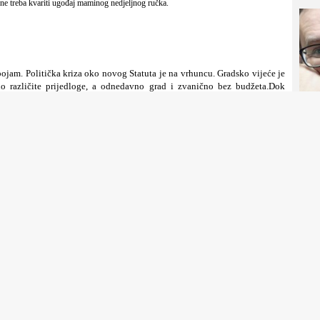
 ne treba kvariti ugođaj maminog nedjeljnog ručka.
pojam. Politička kriza oko novog Statuta je na vrhuncu. Gradsko vijeće je
uno različite prijedloge, a odnedavno grad i zvanično bez budžeta.Dok
SDA i HDZ ne pomišljaju niti za milimetar odstupiti. U međuvremenu,

K
hinja, tako je ovih dana pozvala na prikupljanje hrane, kako bi mogla
u. Odaziv je dobar.Negdje u gradu me zatjče vijest da je poznati mostarski
đen, samo zato jer se, kako kaže, raspitivao za razloge rušenja hotela
lac, e to mora da je velika hrabrost.
šte boldirani naslovi o ovoj ili onoj aferi. Prosto je nevjerovatno koliko su ovdašnji
a je nešto što se izgleda u BiH – podrazumjeva. Pravo novinarstvo se izgubilo. Kriza

K
r godina u Mostaru je ugašeno nekoliko medija, grad više nema lokalne televizije,
 program uz dosta muzike.Medijski mrak u Mostaru najviše odgovara političarima i
e volja. Samo je još internet posljednje utočište za one koji traže više od pažljivo
e, duboko sam ubjeđen da se mostarski medijski mrak nije dogodio slučajno.
ima svoju sliku i priliku. I kultura nije ostala imuna. Dapače, ona je prva,