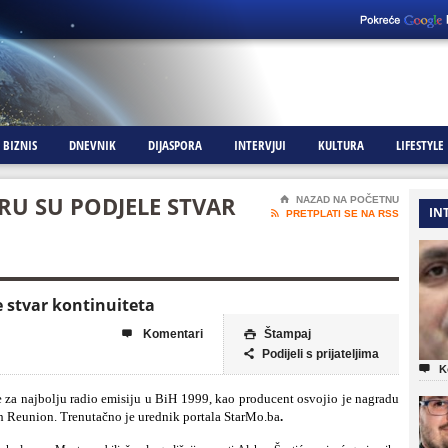
BIZNIS
DNEVNIK
DIJASPORA
INTERVJUI
KULTURA
LIFESTYLE
RU SU PODJELE STVAR
⌂
NAZAD NA POČETNU
IN

PRETPLATI SE NA RSS
e stvar kontinuiteta
Komentari
Štampaj


Podijeli s prijateljima


K
e za najbolju radio emisiju u BiH 1999, kao producent osvojio je nagradu
 Reunion. Trenutačno je urednik portala StarMo.ba
.