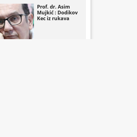
Prof. dr. Asim
Mujkić : Dodikov
Kec iz rukava

omentari
Pročitaj čitav članak
John Mac Ghlionn
: Amerikanci se
aktivno podstiču
da “preoblikuju
penziju”

omentari
Pročitaj čitav članak
Život nakon
Komšića : Tri
strategije, tri
tabora i jedna
fotelja koja BiH
gura u novi