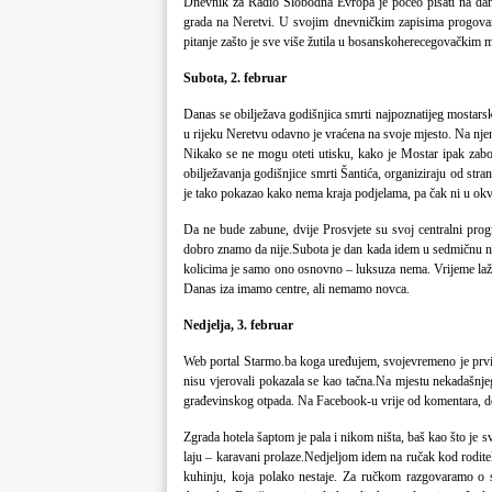
Dnevnik za Radio Slobodna Evropa je počeo pisati na dan 
grada na Neretvi. U svojim dnevničkim zapisima progovar
pitanje zašto je sve više žutila u bosanskoherecegovačkim 
Subota, 2. februar
Danas se obilježava godišnjica smrti
najpoznatijeg mostars
u rijeku Neretvu odavno je vraćena na svoje mjesto. Na njen
Nikako se ne mogu oteti utisku, kako je Mostar ipak zabor
obilježavanja godišnjice smrti Šantića, organiziraju od str
je tako pokazao kako nema kraja podjelama, pa čak ni u okvi
Da ne bude zabune, dvije Prosvjete su svoj centralni progr
dobro znamo da nije.Subota je dan kada idem u sedmičnu n
kolicima je samo ono osnovno – luksuza nema. Vrijeme lažno
Danas iza imamo centre, ali nemamo novca.
Nedjelja, 3. februar
Web portal Starmo.ba koga uređujem, svojevremeno je prvi o
nisu vjerovali pokazala se kao tačna.Na mjestu nekadašnje
građevinskog otpada. Na Facebook-u vrije od komentara, do
Zgrada hotela šaptom je pala i nikom ništa, baš kao što je s
laju – karavani prolaze.Nedjeljom idem na ručak kod roditel
kuhinju, koja polako nestaje. Za ručkom razgovaramo o s