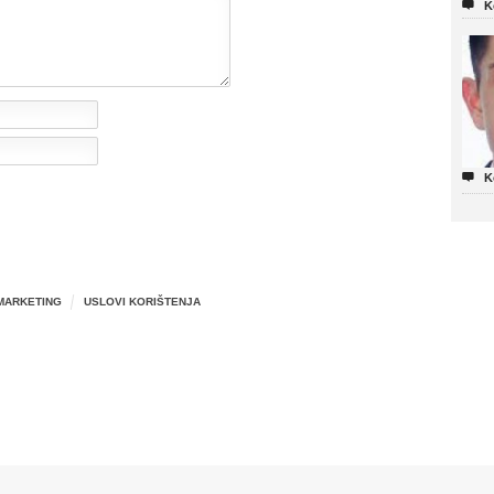

K

K
MARKETING
USLOVI KORIŠTENJA