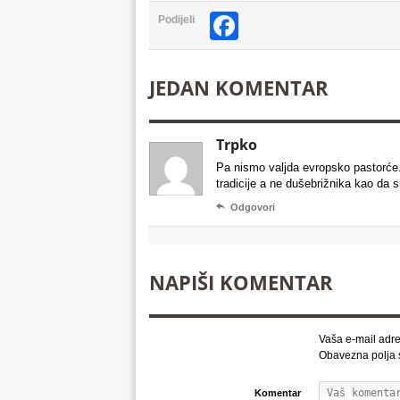
Facebook
Podijeli
JEDAN KOMENTAR
Trpko
Pa nismo valjda evropsko pastorće.
tradicije a ne dušebrižnika kao da

Odgovori
NAPIŠI KOMENTAR
Vaša e-mail adre
Obavezna polja
Komentar