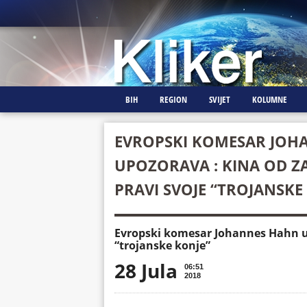
BIH
REGION
SVIJET
KOLUMNE
EVROPSKI KOMESAR JOH
UPOZORAVA : KINA OD 
PRAVI SVOJE “TROJANSKE
Evropski komesar Johannes Hahn u
“trojanske konje”
28 Jula
06:51
2018