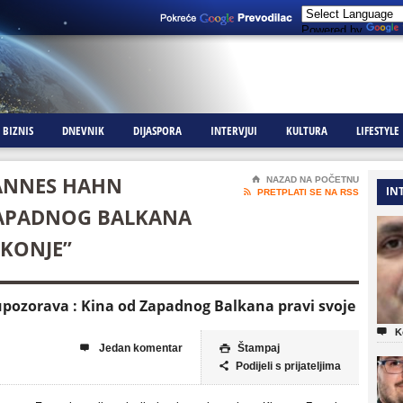
Powered by
BIZNIS
DNEVNIK
DIJASPORA
INTERVJUI
KULTURA
LIFESTYLE
ANNES HAHN
⌂
NAZAD NA POČETNU
IN

PRETPLATI SE NA RSS
ZAPADNOG BALKANA
 KONJE”
pozorava : Kina od Zapadnog Balkana pravi svoje

K
Jedan komentar
Štampaj


Podijeli s prijateljima
