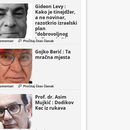
Gideon Levy :
Kako je tinejdžer,
a ne novinar,
razotkrio izraelski
plan
“dobrovoljnog
iseljavanja ” iz

omentari
Pročitaj čitav članak
Gaze
Gojko Berić : Ta
mračna mjesta

omentari
Pročitaj čitav članak
Prof. dr. Asim
Mujkić : Dodikov
Kec iz rukava