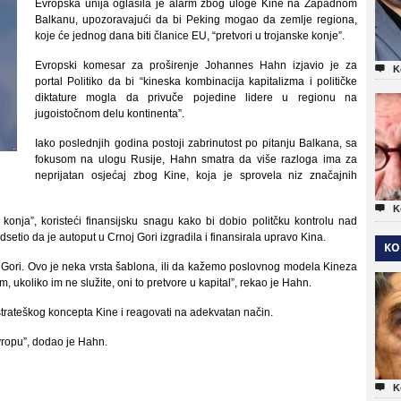
Evropska unija oglasila je alarm zbog uloge Kine na Zapadnom
Balkanu, upozoravajući da bi Peking mogao da zemlje regiona,
koje će jednog dana biti članice EU, “pretvori u trojanske konje”.
Evropski komesar za proširenje Johannes Hahn izjavio je za

K
portal Politiko da bi “kineska kombinacija kapitalizma i političke
diktature mogla da privuče pojedine lidere u regionu na
jugoistočnom delu kontinenta”.
Iako poslednjih godina postoji zabrinutost po pitanju Balkana, sa
fokusom na ulogu Rusije, Hahn smatra da više razloga ima za
neprijatan osjećaj zbog Kine, koja je sprovela niz značajnih

K
konja”, koristeći finansijsku snagu kako bi dobio politčku kontrolu nad
etio da je autoput u Crnoj Gori izgradila i finansirala upravo Kina.
KO
 Gori. Ovo je neka vrsta šablona, ili da kažemo poslovnog modela Kineza
, ukoliko im ne služite, oni to pretvore u kapital”, rekao je Hahn.
strateškog koncepta Kine i reagovati na adekvatan način.
Evropu”, dodao je Hahn.

K