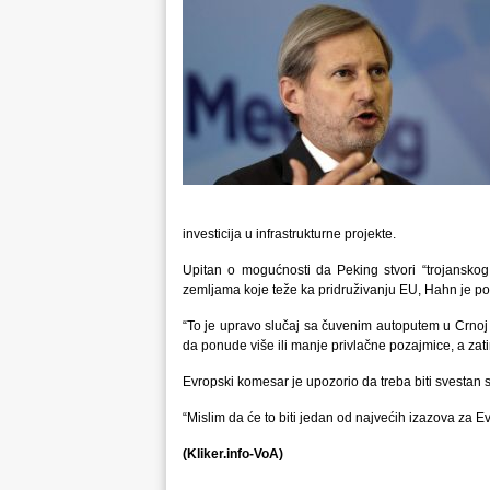
investicija u infrastrukturne projekte.
Upitan o mogućnosti da Peking stvori “trojanskog 
zemljama koje teže ka pridruživanju EU, Hahn je pods
“To je upravo slučaj sa čuvenim autoputem u Crnoj
da ponude više ili manje privlačne pozajmice, a zatim
Evropski komesar je upozorio da treba biti svestan 
“Mislim da će to biti jedan od najvećih izazova za 
(Kliker.info-VoA)