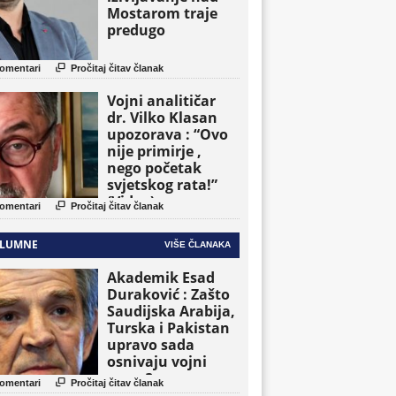
Mostarom traje
predugo

omentari
Pročitaj čitav članak
Vojni analitičar
dr. Vilko Klasan
upozorava : “Ovo
nije primirje ,
nego početak
svjetskog rata!”
(Video)

omentari
Pročitaj čitav članak
LUMNE
VIŠE ČLANAKA
Akademik Esad
Duraković : Zašto
Saudijska Arabija,
Turska i Pakistan
upravo sada
osnivaju vojni
savez?

omentari
Pročitaj čitav članak