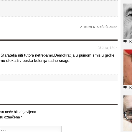
✎
KOMENTARIŠI ČLANAK

K
28 Jula, 12:14
Staratelja niti tutora netrebamo.Demokratija u puinom smislu grčke
 smo stoka.Evropska kolonija radne snage.

K
sa neće biti objavljena.
 su označena
*