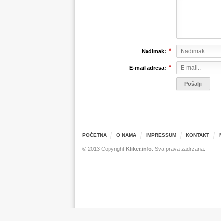
*
Nadimak:
*
E-mail adresa:
POČETNA
O NAMA
IMPRESSUM
KONTAKT
© 2013 Copyright
Kliker.info
. Sva prava zadržana.