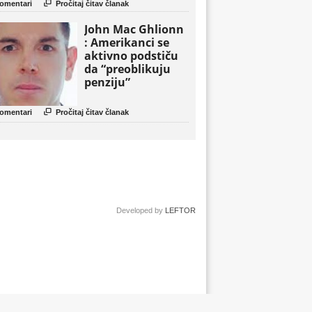

omentari
Pročitaj čitav članak
John Mac Ghlionn
: Amerikanci se
aktivno podstiču
da “preoblikuju
penziju”

omentari
Pročitaj čitav članak
Developed by
LEFTOR