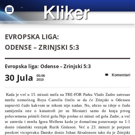
EVROPSKA LIGA:
ODENSE – ZRINJSKI 5:3
Evropska liga: Odense – Zrinjski 5:3
30 Jula
Komentari

05:06
2010
Kada je već u 15. minuti meča na TRE-FOR Parku Vlado Zadro zatresao
mrežu nemoćnog Roya Carrolla činilo se da će Zrinjski u Odenseu
napraviti čudo kakvom se nikom nije nadao. No, ubrzo su ideje o čudu
zamijenila one o katastrofi jer su Mostarci samo do kraja prvog
poluvremena
primili četiri gola.Nije prošao ni minut od gola Zadre, a već
se zatresla i mreža Igora Melhera kada je domaćima poravnanje na 1:1
donio islandski veznjak Rurik Gislason. Već u 23. minuti je potpuni
preokret viceprvaku Danske donio Johan Absalonsen tako da je Zrinjski