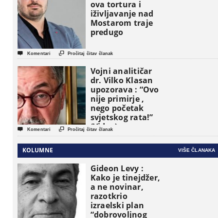
političke jedinice
ova tortura i
iživljavanje nad
Mostarom traje
predugo


Komentari
Pročitaj čitav članak
Vojni analitičar
dr. Vilko Klasan
upozorava : “Ovo
nije primirje ,
nego početak
svjetskog rata!”
(Video)


Komentari
Pročitaj čitav članak
KOLUMNE
VIŠE ČLANAKA
Gideon Levy :
Kako je tinejdžer,
a ne novinar,
razotkrio
izraelski plan
“dobrovoljnog