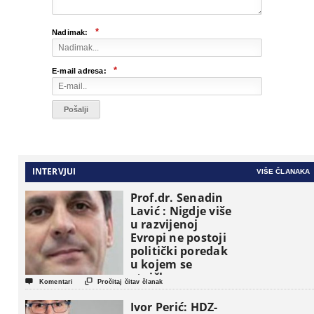
*
Nadimak:
*
E-mail adresa:
INTERVJUI
VIŠE ČLANAKA
Prof.dr. Senadin
Lavić : Nigdje više
u razvijenoj
Evropi ne postoji
politički poredak
u kojem se
etničke grupe


Komentari
Pročitaj čitav članak
pojavljuju kao
osnovne
Ivor Perić: HDZ-