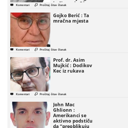
iseljavanja ” iz


Komentari
Pročitaj čitav članak
Gaze
Gojko Berić : Ta
mračna mjesta


Komentari
Pročitaj čitav članak
Prof. dr. Asim
Mujkić : Dodikov
Kec iz rukava


Komentari
Pročitaj čitav članak
John Mac
Ghlionn :
Amerikanci se
aktivno podstiču
da “preoblikuju