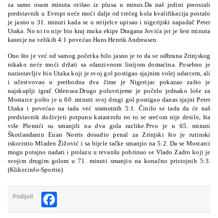
za samo osam minuta otišao iz plusa u minus.Da naš jedini preostali
predstavnik u Evropi neće moći dalje od trećeg kola kvalifikacija postalo
je jasno u 31. minuti kada se u strijelce upisao i nigerijski napadač Peter
Utaka. No ni to nije bio kraj muka ekipe Dragana Jovića jer je šest minuta
kasnije na velikih 4:1 povećao Hans Henrik Andreasen.
Ono što je već od samog početka bilo jasno je to da se odbrana Zrinjskog
nikako neće moći držati sa ofanzivnom linijom domaćina. Posebno je
nazustavljiv bio Utaka koji je svoj gol postigao sjajnim volej udarcem, ali
i učestvovao u prethodna dva čime je Nigerijac pokazao zašto je
najskuplji igrač Odensea.Drugo poluvrijeme je počelo jednako loše za
Mostarce pošto je u 60. minuti svoj drugi gol postigao danas sjajni Peter
Utaka i povećao na tada već sramotnih 5:1. Činilo se tada da će naš
predstavnik doživjeti potpunu katastrofu no to se srećom nije desilo, šta
više Plemići su smanjili na dva gola razlike.Prvo je u 65. minuti
Škotlanđanin Euan Norris dosudio penal za Zrinjski što je rutinski
iskoristio Mladen Žižović i sa bijele tačke smanjio na 5:2. Da se Mostarci
mogu potajno nadati i prolazu u revanšu pobrinuo se Vlado Zadro koji je
svojim drugim golom u 71. minuti smanjio na
konačno pristojnih 5:3.
(Kliker.info-Sportin)
Facebook
Podijeli