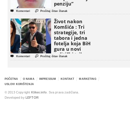
penziju”


Komentari
Pročitaj čitav članak
Život nakon
Komšića : Tri
strategije, tri
tabora i jedna
fotelja koja BiH
gura u novi
politički triler


Komentari
Pročitaj čitav članak
POČETNA
O NAMA
IMPRESSUM
KONTAKT
MARKETING
USLOVI KORIŠTENJA
© 2013 Copyright
Kliker.info
. Sva prava zadržana.
Developed by
LEFTOR