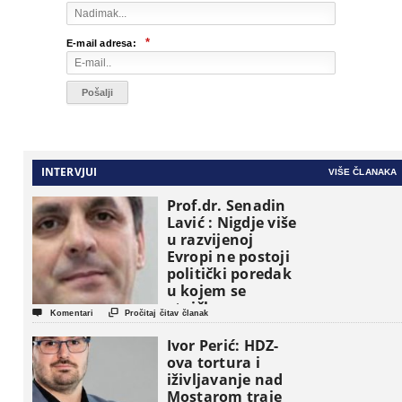
*
E-mail adresa:
INTERVJUI
VIŠE ČLANAKA
Prof.dr. Senadin
Lavić : Nigdje više
u razvijenoj
Evropi ne postoji
politički poredak
u kojem se
etničke grupe


Komentari
Pročitaj čitav članak
pojavljuju kao
osnovne
Ivor Perić: HDZ-
političke jedinice
ova tortura i
iživljavanje nad
Mostarom traje