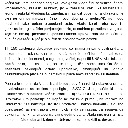
većini fakulteta, odnosno odsjeka), ova gesta Vlade čini se velikodušnom,
vizionarskom, strateški mudrom, jer – zamislite: čak 150 asistenata u
jednom paketu! Akademska zajednica i javnost općenito, a glasači prije
svih jer oni su najvažniji (nije li ovo izborna je godina?!), ne mogu
previdjeti tako golem blagodatni potez Vlade kojoj treba uzvratiti
građanskim i glasačkim povjerenjem. No, osmotrimo pozadinu ove geste
koja se nastoji predstaviti spektakularnom upravo zato da bi očarala
buduće glasače. Riječ je o suštinski opsjenarskom potezu.
Tih 150 asistenata vladajuće strukture će finansirati samo godinu dana;
nakon toga – neka se snalaze, a snaći se neće moći jer neće imati ko da
ih finansira pa će morati, u ogromnoj većini, napustiti UNSA. Ako fakulteti
zadrže primljene asistente, oni to mogu učini samo tako što će ih
finansirati zakidajući ostale uposlenike, smanjujući im ionako
destimulirajuće plaće da bi namaknuli plaće novoizabranim asistentima.
Poenta je u tome da Vlada izlazi iz toga bez finansijskih obaveza prema
novoizabranim asistentima a postigla je SVOJ CILJ koji suštinski nema
nikakve veze s naukom već se svodi na njihov POLITIČKI PROFIT. Time
Birokratski Um pokazuje da uopće ne razumije prirodu, bit kadrova na
Univerzitetu: asistent nije isto što i prodavač u nekom marketu (uz dužno
poštovanje): asistent mora deceniju-dvije da se razvija, da stasava, da
doktorira, i td. Finansirajući ga samo godinu dana, Vlada nije učinila ništa
dobro; riječ je o obmani kojom se Univerzitet krajnje ozbiljno devastira.