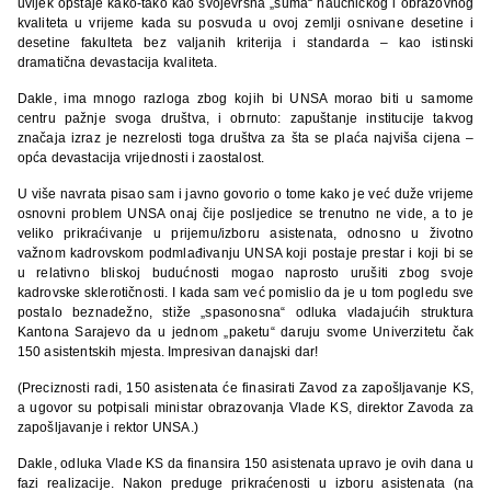
uvijek opstaje kako-tako kao svojevrsna „suma“ naučničkog i obrazovnog
kvaliteta u vrijeme kada su posvuda u ovoj zemlji osnivane desetine i
desetine fakulteta bez valjanih kriterija i standarda – kao istinski
dramatična devastacija kvaliteta.
Dakle, ima mnogo razloga zbog kojih bi UNSA morao biti u samome
centru pažnje svoga društva, i obrnuto: zapuštanje institucije takvog
značaja izraz je nezrelosti toga društva za šta se plaća najviša cijena –
opća devastacija vrijednosti i zaostalost.
U više navrata pisao sam i javno govorio o tome kako je već duže vrijeme
osnovni problem UNSA onaj čije posljedice se trenutno ne vide, a to je
veliko prikraćivanje u prijemu/izboru asistenata, odnosno u životno
važnom kadrovskom podmlađivanju UNSA koji postaje prestar i koji bi se
u relativno bliskoj budućnosti mogao naprosto urušiti zbog svoje
kadrovske sklerotičnosti. I kada sam već pomislio da je u tom pogledu sve
postalo beznadežno, stiže „spasonosna“ odluka vladajućih struktura
Kantona Sarajevo da u jednom „paketu“ daruju svome Univerzitetu čak
150 asistentskih mjesta. Impresivan danajski dar!
(Preciznosti radi, 150 asistenata će finasirati Zavod za zapošljavanje KS,
a ugovor su potpisali ministar obrazovanja Vlade KS, direktor Zavoda za
zapošljavanje i rektor UNSA.)
Dakle, odluka Vlade KS da finansira 150 asistenata upravo je ovih dana u
fazi realizacije. Nakon preduge prikraćenosti u izboru asistenata (na