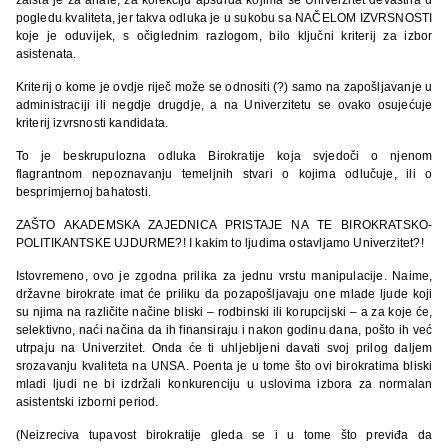
pogledu kvaliteta, jer takva odluka je u sukobu sa NAČELOM IZVRSNOSTI
koje je oduvijek, s očiglednim razlogom, bilo ključni kriterij za izbor
asistenata.
Kriterij o kome je ovdje riječ može se odnositi (?) samo na zapošljavanje u
administraciji ili negdje drugdje, a na Univerzitetu se ovako osujećuje
kriterij izvrsnosti kandidata.
To je beskrupulozna odluka Birokratije koja svjedoči o njenom
flagrantnom nepoznavanju temeljnih stvari o kojima odlučuje, ili o
besprimjernoj bahatosti.
ZAŠTO AKADEMSKA ZAJEDNICA PRISTAJE NA TE BIROKRATSKO-
POLITIKANTSKE UJDURME?! I kakim to ljudima ostavljamo Univerzitet?!
Istovremeno, ovo je zgodna prilika za jednu vrstu manipulacije. Naime,
državne birokrate imat će priliku da pozapošljavaju one mlade ljude koji
su njima na različite načine bliski – rodbinski ili korupcijski – a za koje će,
selektivno, naći načina da ih finansiraju i nakon godinu dana, pošto ih već
utrpaju na Univerzitet. Onda će ti uhljebljeni davati svoj prilog daljem
srozavanju kvaliteta na UNSA. Poenta je u tome što ovi birokratima bliski
mladi ljudi ne bi izdržali konkurenciju u uslovima izbora za normalan
asistentski izborni period.
(Neizreciva tupavost birokratije gleda se i u tome što previđa da