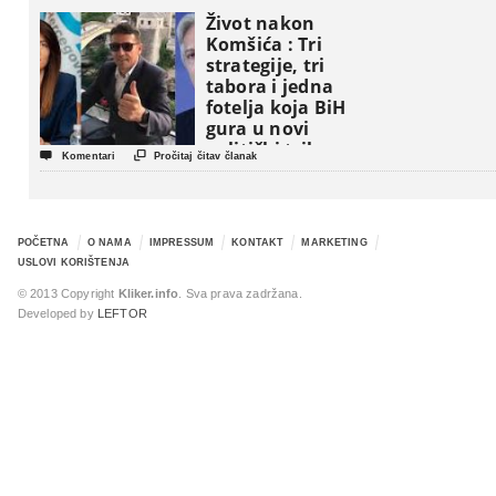
Život nakon
Komšića : Tri
strategije, tri
tabora i jedna
fotelja koja BiH
gura u novi
politički triler


Komentari
Pročitaj čitav članak
POČETNA
O NAMA
IMPRESSUM
KONTAKT
MARKETING
USLOVI KORIŠTENJA
© 2013 Copyright
Kliker.info
. Sva prava zadržana.
Developed by
LEFTOR