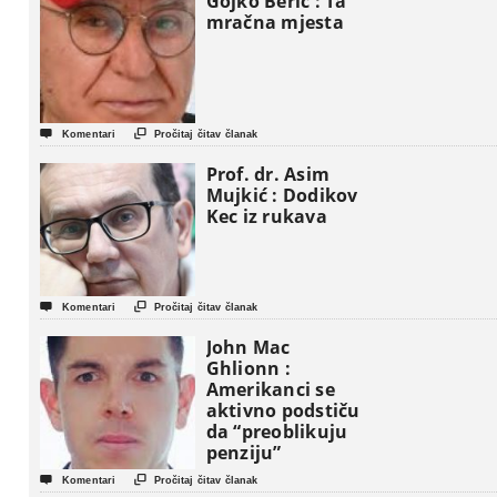
Gojko Berić : Ta
mračna mjesta


Komentari
Pročitaj čitav članak
Prof. dr. Asim
Mujkić : Dodikov
Kec iz rukava


Komentari
Pročitaj čitav članak
John Mac
Ghlionn :
Amerikanci se
aktivno podstiču
da “preoblikuju
penziju”


Komentari
Pročitaj čitav članak