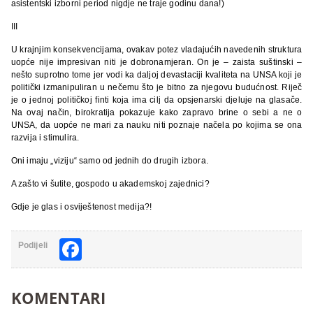
asistentski izborni period nigdje ne traje godinu dana!)
III
U krajnjim konsekvencijama, ovakav potez vladajućih navedenih struktura
uopće nije impresivan niti je dobronamjeran. On je – zaista suštinski –
nešto suprotno tome jer vodi ka daljoj devastaciji kvaliteta na UNSA koji je
politički izmanipuliran u nečemu što je bitno za njegovu budućnost. Riječ
je o jednoj političkoj finti koja ima cilj da opsjenarski djeluje na glasače.
Na ovaj način, birokratija pokazuje kako zapravo brine o sebi a ne o
UNSA, da uopće ne mari za nauku niti poznaje načela po kojima se ona
razvija i stimulira.
Oni imaju „viziju“ samo od jednih do drugih izbora.
A zašto vi šutite, gospodo u akademskoj zajednici?
Gdje je glas i osviještenost medija?!
Facebook
Podijeli
KOMENTARI