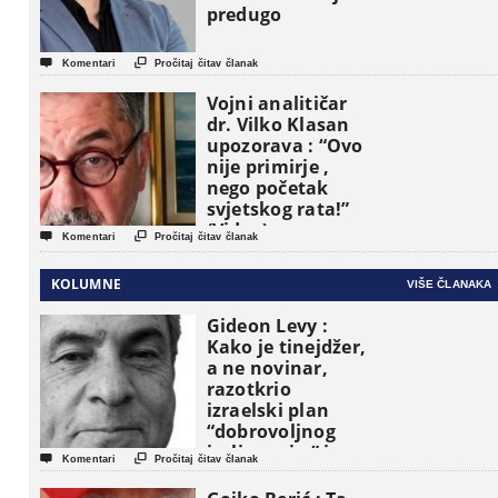
predugo


Komentari
Pročitaj čitav članak
Vojni analitičar
dr. Vilko Klasan
upozorava : “Ovo
nije primirje ,
nego početak
svjetskog rata!”
(Video)


Komentari
Pročitaj čitav članak
KOLUMNE
VIŠE ČLANAKA
Gideon Levy :
Kako je tinejdžer,
a ne novinar,
razotkrio
izraelski plan
“dobrovoljnog
iseljavanja ” iz


Komentari
Pročitaj čitav članak
Gaze