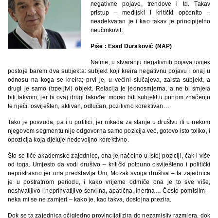
negativne pojave, trendove i td. Takav
pristup – medijski i kritički općenito –
neadekvatan je i kao takav je principijelno
neučinkovit.
Piše : Esad Duraković (NAP)
Naime, u stvaranju negativnih pojava uvijek
postoje barem dva subjekta: subjekt koji kreira negativnu pojavu i onaj u
odnosu na koga se kreira; prvi je, u većini slučajeva, zaista subjekt, a
drugi je samo (trpeljivi) objekt. Relacija je jednosmjerna, a ne bi smjela
biti takvom, jer bi ovaj drugi također morao biti subjekt u punom značenju
te riječi: osviješten, aktivan, odlučan, pozitivno korektivan…
Tako je posvuda, pa i u politici, jer nikada za stanje u društvu ili u nekom
njegovom segmentu nije odgovorna samo pozicija već, gotovo isto toliko, i
opozicija koja djeluje nedovoljno korektivno.
Što se tiče akademske zajednice, ona je načelno u istoj poziciji, čak i više
od toga. Umjesto da vodi društvo – kritički potpuno osviješteno i politički
nepristrasno jer ona predstavlja Um, Mozak svoga društva – ta zajednica
je u postratnom periodu, i kako vrijeme odmiče ona je to sve više,
neshvatljivo i neprihvatljivo servilna, apatična, inertna… Često pomislim –
neka mi se ne zamjeri – kako je, kao takva, dostojna prezira.
Dok se ta zajednica očigledno provincijalizira do nezamisliv razmjera, dok