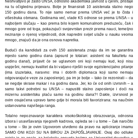
Neshvatljivo je zašto UNSA, odnosno akademska javnost u cjelini, pristaje
na tu očiglednu prijevaru. Bolje je finansirati 10 asistenata stalno nego
150 godinu dana. To nije samo nemar prema UNSA već je to čista i
višestruka obmana. Godinama već, vlade KS odnose se prema UNSA – u
najboljem slučaju – kao prema bilo kojem komunalnom preduzeću, čak i
mnogo gore od toga, pokazujući svojevrstan prezir prema nauci, temeljno
neznanje o njenoj vrijednosti, dok napredni svijet ulaže u nauku veoma
mnogo, znajući da je ona osnova napretka.
Budući da kandidati za ovih 150 asistenata znaju da im se garantira
mjesto samo godinu dana (apsurd je totalan: asistent na fakultetu na
godinu dana!), prijavit će se uglavnom oni koji nemaju kud, koji nisu
uspješni, nemaju kvalitet da bi valjano riješili svoje egzistencijalno pitanje
(ima izuzetaka, naravno: ima i dobrih diplomaca koji samo nemaju
odgovarajuće veze za zaposlenje), pa im je bolje – tako će rezonirati – da
se negdje skrase makar i na godinu dana. Jer, ko će od onih izvrsnih – a
samo takvi potrebni su UNSA – napustiti stalno zaposlenje i doći na
mizernu asistentsku plaću samo na godinu dana?! Dakle, izvrsnost je
ovim osujećena upravo tamo gdje bi morala biti favorizirana: na naučnim
ustanovama najvišega ranga.
Totalno nepoznavanje karaktera visokoškolskog obrazovanja, odnosna
izbora i usavršavanja njegovih kadrova, ogleda se i u tome – čak naročito
u tome – što je ovim Ugovorom utvrđeno da pravo na apliciranje imamu
SAMO ONI KOJI SU NA BIROU ZA ZAPOŠLJAVANJE. Ovaj dio odluke
zaista je za anale, za kolekciju apsurda kojima se Univerzitet devastira u