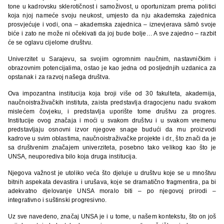
tone u kadrovsku sklerotičnost i samoživost, u oportunizam prema politici
koja njoj nameće svoju neukost, umjesto da nju akademska zajednica
prosvjećuje i vodi, ona – akademska zajednica – iznevjerava sāmō svoje
biće i zato ne može ni očekivati da joj bude bolje… A sve zajedno – razbit
će se oglavu cijelome društvu.
Univerzitet u Sarajevu, sa svojim ogromnim naučnim, nastavničkim i
obrazovnim potencijalima, ostao je kao jedna od posljednjih uzdanica za
opstanak i za razvoj našega društva.
Ova impozantna institucija koja broji više od 30 fakulteta, akademija,
naučnoistraživačkih instituta, zaista predstavlja dragocjenu nadu svakom
mislećem čovjeku, i predstavlja uporište tome društvu za progres.
Institucije ovog značaja i moći u svakom društvu i u svakom vremenu
predstavljaju osnovni izvor njegove snage budući da mu proizvodi
kadrove u svim oblastima, naučnoistraživačke projekte i dr., što znači da je
sa društvenim značajem univerziteta, posebno tako velikog kao što je
UNSA, neuporediva bilo koja druga institucija.
Njegova važnost je utoliko veća što djeluje u društvu koje se u mnoštvu
bitnih aspekata devastira i urušava, koje se dramatično fragmentira, pa bi
adekvatno djelovanje UNSA moralo biti – po njegovoj prirodi –
integrativno i suštinski progresivno.
Uz sve navedeno, značaj UNSA je i u tome, u našem kontekstu, što on još