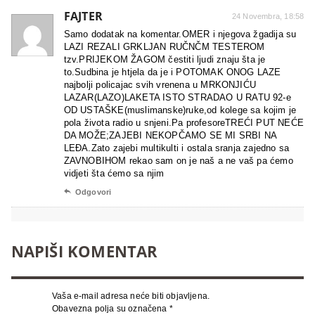
FAJTER
24 Novembra, 18:58
Samo dodatak na komentar.OMER i njegova žgadija su
LAZI REZALI GRKLJAN RUČNČM TESTEROM
tzv.PRIJEKOM ŽAGOM čestiti ljudi znaju šta je
to.Sudbina je htjela da je i POTOMAK ONOG LAZE
najbolji policajac svih vrenena u MRKONJIĆU
LAZAR(LAZO)LAKETA ISTO STRADAO U RATU 92-e
OD USTAŠKE(muslimanske)ruke,od kolege sa kojim je
pola života radio u snjeni.Pa profesoreTREĆI PUT NEĆE
DA MOŽE;ZAJEBI NEKOPČAMO SE MI SRBI NA
LEĐA.Zato zajebi multikulti i ostala sranja zajedno sa
ZAVNOBIHOM rekao sam on je naš a ne vaš pa ćemo
vidjeti šta ćemo sa njim

Odgovori
NAPIŠI KOMENTAR
Vaša e-mail adresa neće biti objavljena.
Obavezna polja su označena
*