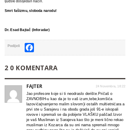
ljudski dosljedan način.
Smrt fašizmu, sloboda narodu!
Dr. Esad Bajtač (Inforadar)
Facebook
Podijeli
2 0 KOMENTARA
FAJTER
24 Novembra, 18:22
Jao profesore koje si ti neodraslo derište.Pričaš o
ZAVNOBIH-u kao da je to vaš izum,tebe,komšića
lazovića(namjerno malim slovom)i ostalih multietnićara a
prvi ste u Sarajevu i na obodu grada još 91-e iskopali
rovove i spremali se da pobijete VLAŠKU paščad.Izvor
je vaš Musliman iz Sarajeva kao što je meni lično rekao
musliman iz Kozarca da su oni nama spremali mnogo