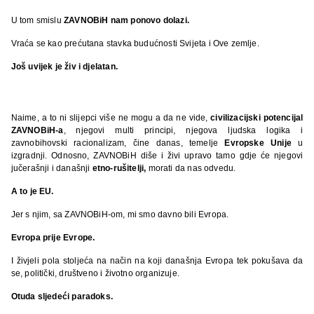
U tom smislu
ZAVNOBiH nam ponovo dolazi.
Vraća se kao prećutana stavka budućnosti Svijeta i Ove zemlje.
Još uvijek je živ i djelatan.
Naime, a to ni slijepci više ne mogu a da ne vide,
civilizacijski potencijal
ZAVNOBiH-a
, njegovi multi principi, njegova ljudska logika i
zavnobihovski racionalizam, čine danas, temelje
Evropske Unije
u
izgradnji. Odnosno, ZAVNOBiH diše i živi upravo tamo gdje će njegovi
jučerašnji i današnji
etno-rušitelji,
morati da nas odvedu.
A to je EU.
Jer s njim, sa ZAVNOBiH-om, mi smo davno bili Evropa.
Evropa prije Evrope.
I živjeli pola stoljeća na način na koji današnja Evropa tek pokušava da
se, politički, društveno i životno organizuje.
Otuda sljedeći paradoks.