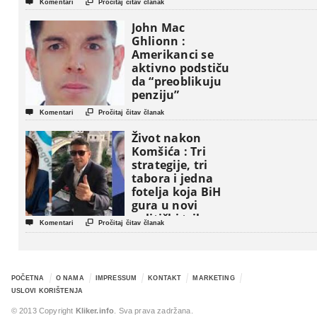


Komentari
Pročitaj čitav članak
John Mac
Ghlionn :
Amerikanci se
aktivno podstiču
da “preoblikuju
penziju”


Komentari
Pročitaj čitav članak
Život nakon
Komšića : Tri
strategije, tri
tabora i jedna
fotelja koja BiH
gura u novi
politički triler


Komentari
Pročitaj čitav članak
POČETNA
O NAMA
IMPRESSUM
KONTAKT
MARKETING
USLOVI KORIŠTENJA
© 2013 Copyright
Kliker.info
. Sva prava zadržana.