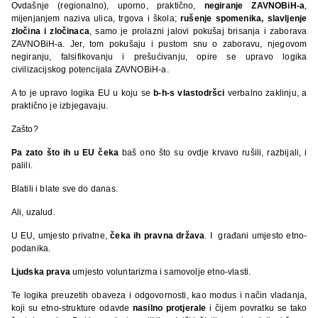
Ovdašnje (regionalno), uporno, praktično,
negiranje ZAVNOBiH-a
,
mijenjanjem naziva ulica, trgova i škola;
rušenje spomenika, slavljenje
zločina i zločinaca
, samo je prolazni jalovi pokušaj brisanja i zaborava
ZAVNOBiH-a. Jer, tom pokušaju i pustom snu o zaboravu, njegovom
negiranju, falsifikovanju i prešućivanju, opire se upravo logika
civilizacijskog potencijala ZAVNOBiH-a.
A to je upravo logika EU u koju se
b-h-s vlastodršci
verbalno zaklinju, a
praktično je izbjegavaju.
Zašto?
Pa zato što ih u EU čeka
baš ono što su ovdje krvavo rušili, razbijali, i
palili.
Blatili i blate sve do danas.
Ali, uzalud.
U EU, umjesto privatne,
čeka ih pravna država
. I građani umjesto etno-
podanika.
Ljudska prava
umjesto voluntarizma i samovolje etno-vlasti.
Te logika preuzetih obaveza i odgovornosti, kao modus i način vladanja,
koji su etno-strukture odavde
nasilno protjerale
i čijem povratku se tako