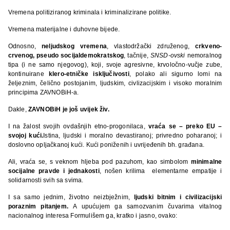
Vremena politiziranog kriminala i kriminalizirane politike.
Vremena materijalne i duhovne bijede.
Odnosno,
neljudskog vremena
, vlastodržački združenog,
crkveno-
crvenog,
pseudo socijaldemokratskog
, tačnije,
SNSD-ovski
nemoralnog
tipa (i ne samo njegovog), koji, svoje agresivne, krvoločno-vučje zube,
kontinuirane
klero-etničke isključivosti
, polako ali sigurno lomi na
željeznim, čelično postojanim, ljudskim, civlizacijskim i visoko moralnim
principima ZAVNOBiH-a.
Dakle,
ZAVNOBiH je još uvijek živ.
I na žalost svojih ovdašnjih etno-progonilaca,
vraća se – preko EU –
svojoj kući.
Istina, ljudski i moralno devastiranoj; privredno poharanoj; i
doslovno opljačkanoj kući. Kući poniženih i uvrijeđenih bh. građana.
Ali, vraća se, s veknom hljeba pod pazuhom, kao simbolom
minimalne
socijalne pravde i jednakosti
, nošen krilima elementarne empatije i
solidarnosti svih sa svima.
I sa samo jednim, životno neizbježnim,
ljudski bitnim i civilizacijski
poraznim pitanjem.
A upućujem ga samozvanim čuvarima vitalnog
nacionalnog interesa Formulišem ga, kratko i jasno, ovako: