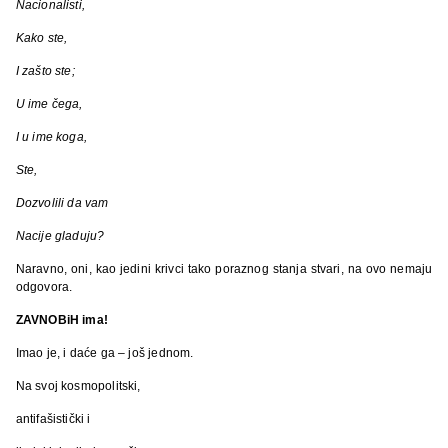
Nacionalisti,
Kako ste,
I zašto ste;
U ime čega,
I u ime koga,
Ste,
Dozvolili da vam
Nacije gladuju?
Naravno, oni, kao jedini krivci tako poraznog stanja stvari, na ovo nemaju
odgovora.
ZAVNOBiH ima!
Imao je, i daće ga – još jednom.
Na svoj kosmopolitski,
antifašistički i