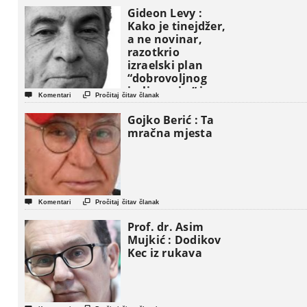
Gideon Levy :
Kako je tinejdžer,
a ne novinar,
razotkrio
izraelski plan
“dobrovoljnog
iseljavanja ” iz


Komentari
Pročitaj čitav članak
Gaze
Gojko Berić : Ta
mračna mjesta


Komentari
Pročitaj čitav članak
Prof. dr. Asim
Mujkić : Dodikov
Kec iz rukava