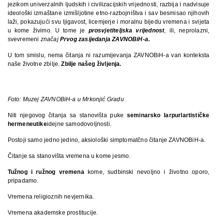
jezikom univerzalnih ljudskih i civilizacijskih vrijednosti, razbija i nadvisuje
ideološki izmaštane izmišljotine etno-razbojništva i sav besmisao njihovih
laži, pokazujući svu ljigavost, licemjerje i moralnu bijedu vremena i svijeta
u kome živimo. U tome je
prosvjetiteljska vrijednost
, ili, neprolazni,
svevremeni
značaj
Prvog zasijedanja ZAVNOBiH-a
.
U tom smislu, nema čitanja ni razumijevanja ZAVNOBiH-a van konteksta
naše životne zbilje.
Zbilje našeg življenja.
Foto: Muzej ZAVNOBiH-a u Mrkonjić Gradu
Niti njegovog čitanja sa stanovišta puke
seminarsko larpurlartističke
hermeneutike
idejne samodovoljnosti.
Postoji samo jedno jedino, aksiološki simptomatčno čitanje ZAVNOBiH-a.
Čitanje sa stanovišta vremena u kome jesmo.
Tužnog i ružnog vremena
kome, sudbinski nevoljno i životno oporo,
pripadamo.
Vremena religioznih nevjernika.
Vremena akademske prostitucije.