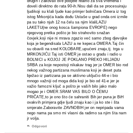
drugih i zakovali ove podjele realno za sva vremena i
doveli direktno do rata 90-ih.Nisu dali da se procesuiraju
ljudikoji su klali ljude kao primjer bolničara Omera iz tog
istog Mrkonjića kada dođu Ustaše u grad onda oni izmile
pa su tako njuh 12 na čelu sa njim klaliLAZU
LAKETU(ne onog kosca šampiona EVROPE) nego
njegovog pretka pošto je bio strahovito snažan
čovjek,koji nije ni mrava zgazio već samo zbog djevojke
koja je begendisala LAZU a ne kepeca OMERA.Taj čin
su obavili na sred KOLOBARE,upućeni znaju,tj. trga u
MRKONJIĆU.Taj isti OMER je ostao u gradu i radio u
BOLNICI u KOJOJ JE POKLANO PREKO HILJADU
SRBA za koje nepostoji nikakav trag jer je OMER bio rod
nekog važnog partizana muslimana koji je deset puta
bježao iz partizana pa se aktivno uključio 44-e i bio
mnogo važniji od moga dida koji je bio od 41-e jer je
važio famozni ključ a pošto je vaših bilo jako malo
mogao je i OMER.SRAM VAS BILO O ČEMU
PRIČATE,to je ono što će sahraniti Bih jer puna je BiH
ovakvih primjera gdje ljudi znaju kao i ja ko ste i šta
smjerate.Zaboravite ZAVNOBIH jer on nepripada vama
nego nama pa smo mi vlasni da radimo sa njim šta nam
jr volja.

Odgovori