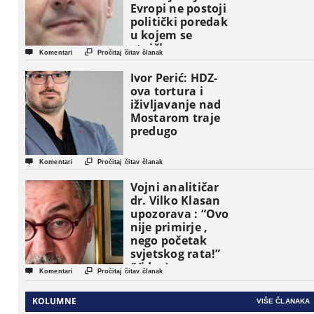
Evropi ne postoji
politički poredak
u kojem se
etničke grupe


Komentari
Pročitaj čitav članak
pojavljuju kao
osnovne
Ivor Perić: HDZ-
političke jedinice
ova tortura i
iživljavanje nad
Mostarom traje
predugo


Komentari
Pročitaj čitav članak
Vojni analitičar
dr. Vilko Klasan
upozorava : “Ovo
nije primirje ,
nego početak
svjetskog rata!”
(Video)


Komentari
Pročitaj čitav članak
KOLUMNE
VIŠE ČLANAKA