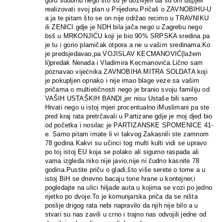
goru sudbinu nego što su je doživjeli da su oni uspjeli
realizovati svoj plan u Prijedoru.Pričaš o ZAVNOBIHU-U
a ja te pitam što se on nije održao recimo u TRAVNIKU
ili ZENICI gdje je NDH bila jača nego u Zagrebu nego
bsš u MRKONJIĆU koji je bio 90% SRPSKA sredina pa
je tu i gorio plamičak otpora a ne u vašim sredinama.Ko
je predsjedavao,pa VOJISLAV KECMANOVIĆ(lažem
li)predak Nenada i Vladimira Kecmanovića.Lično sam
poznavao vijećnika ZAVNOBIHA MITRA SOLDATA koji
je pokupljen opnako i nije imao blage veze sa vašim
pričama o multietičnosti nego je branio svoju familiju od
VAŠIH USTAŠKIH BANDI,jer nisu Ustaše bili samo
Hrvati nego u istoj mjeri procentualno iMuslimani pa ste
pred kraj rata pretrčavali u Partizane gdje je moj djed bio
od početka i nosilac je PARTIZANSKE SPOMENICE 41-
e. Samo pitam imate li vi takvog.Zakasnili ste zamnom
78 godina.Kakvi su učinci tog multi kulti vidi se upravo
po toj istoj EU koja se polako ali sigurno raspada ali
vama izgleda niko nije javio,nije ni čudno kasnite 78
godina.Pustite priču o gladi,što više serete o tome a u
istoj BiH se dnevno bacaju tone hrane u kontejner,i
pogledajte na ulici hiljade auta u kojima se vozi po jedno
rijetko po dvoje.To je komunjarska priča da se ništa
poslije drigog rata nebi napravilo da njih nije bilo a u
stvari su nas zavili u crno i trajno nas odvojili jedne od