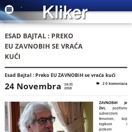
ESAD BAJTAL : PREKO
EU ZAVNOBIH SE VRAĆA
KUĆI
Esad Bajtal : Preko EU ZAVNOBiH se vraća kući
24 Novembra
2 0 komentara

16:31
2018
ZAVNOBiH
je
živi,
pozitivno
subverzivni
fenomen, koji
logikom i
jezikom