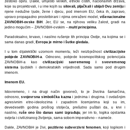
žestoko opiru. Dakle, umjesto velikih, etnički čistih, nacionalnih država,
koje su projektovali, i u ime kojih su
silovali, pljačkali i ubijali Ovu zemlju
i
njene nedužne ljude, žene i djecu, pod imenom EU, čeka ih, zapravo,
upravo propagadno proskribirani i njima omraženi model,
višenacionalne
ZAVNOBiH-ovske BiH
. Jer, EU se, na njihovu veliku žalost, gradi na
jedino mogućim – ZAVNOBiH-ovskim –
multi principima
.
Paradoksalno, krvavo, i nasilno rušenje tih principa Ovdje, na kojima se i
sama danas gradi,
Evropa je mirno i šutke gledala.
I u tom dijalektički uzornom momentu, leži neizbježnost
civilizacijske
pobjede ZAVNOBiH-a
. Odnosno, pobjede kosmopolitskog potencijala
ZAVNOBiH-a kao
civilizacijski savremenog i svevremenog
sistema
ljudskih i demokratskih vrijednosti. Sada samo pod drugim
imenom.
Imenom EU.
Istovremeno, i na drugi način govoreći, to je životna šamarčina,
odnosno,
svojevrsna simbolička kazna
i jednima i drugima. I ovdašnjim
agresivnim etno-ideolozima i zapadnim licemjerima koji su im,
devedesetih godina prošlog stoljeća, prešutno puštali da, u krvi i
nasilno,
ruše ono što danas sami izgrađuju
, jer im to, logika opstanka
svijeta i civiliziranog življenja, sama sobom imperativno – nameće.
Dakle, ZAVNOBiH je živi,
pozitivno subverzivni fenomen
, koji logikom i