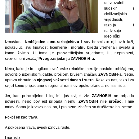
univerzalnih
ljudskih i
civilizacijskih
vrijednosti,
razbija i
nadvisuje
ideološki
izmaštane
izmišljotine etno-razbojništva
i sav besmisao njihovih laži,
pokazujući svu ljigavost, licemjerje i moralnu bijedu vremena i svijeta u
kome živimo. U tome je prosvjetiteljska vrijednost
,
ili, neprolazni,
svevremeni
značaj
Prvog zasjedanja ZAVNOBiH-a.
Neću, kako je to, logikom svečarske retoričke inercije postalo uobičajeno,
govoriti o istorijskom, dakle, prošlom, bivšem značaju
ZAVNOBiH-a
. Nego,
upravo obrnuto:
o njegovoj važnosti danas i sutra
. Kako za nas, tako i za
svijet kome pripadamo u regionalnom i evropsko-planetarnom smislu.
Jer, kao principijelno i logički, još uvijek živ,
ZAVNOBiH
ne pripada
povijesti, nego povijest pripada njemu.
ZAVNOBiH nije prošao
. I nije
mrtav. Samo je krvavo-nasilno, i prolazno, zbačen sa društvene bh. scene.
Pokošen kao trava.
A pokošena trava, uvijek iznova raste.
I naraste.