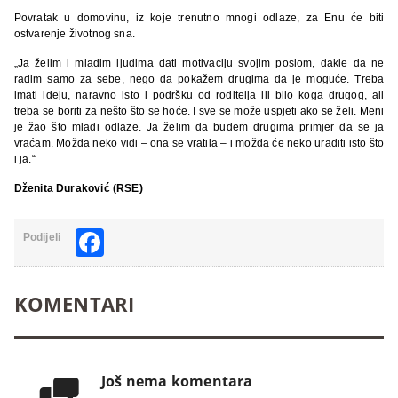
Povratak u domovinu, iz koje trenutno mnogi odlaze, za Enu će biti
ostvarenje životnog sna.
„Ja želim i mladim ljudima dati motivaciju svojim poslom, dakle da ne
radim samo za sebe, nego da pokažem drugima da je moguće. Treba
imati ideju, naravno isto i podršku od roditelja ili bilo koga drugog, ali
treba se boriti za nešto što se hoće. I sve se može uspjeti ako se želi. Meni
je žao što mladi odlaze. Ja želim da budem drugima primjer da se ja
vraćam. Možda neko vidi – ona se vratila – i možda će neko uraditi isto što
i ja.“
Dženita Duraković (RSE)
Facebook
Podijeli
KOMENTARI
Još nema komentara
