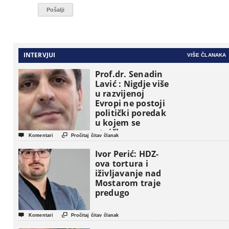
INTERVJUI
VIŠE ČLANAKA
Prof.dr. Senadin
Lavić : Nigdje više
u razvijenoj
Evropi ne postoji
politički poredak
u kojem se
etničke grupe


Komentari
Pročitaj čitav članak
pojavljuju kao
osnovne
Ivor Perić: HDZ-
političke jedinice
ova tortura i
iživljavanje nad
Mostarom traje
predugo


Komentari
Pročitaj čitav članak