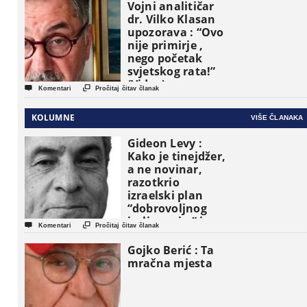
Vojni analitičar
dr. Vilko Klasan
upozorava : “Ovo
nije primirje ,
nego početak
svjetskog rata!”
(Video)


Komentari
Pročitaj čitav članak
KOLUMNE
VIŠE ČLANAKA
Gideon Levy :
Kako je tinejdžer,
a ne novinar,
razotkrio
izraelski plan
“dobrovoljnog
iseljavanja ” iz


Komentari
Pročitaj čitav članak
Gaze
Gojko Berić : Ta
mračna mjesta