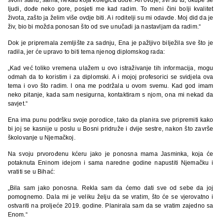
ljudi, dođe neko gore, posjeti me kad radim. To meni čini bolji kvalitet
života, zašto ja želim više ovdje biti. A i roditelji su mi odavde. Moj did da je
živ, bio bi možda ponosan što od sve unučadi ja nastavljam da radim.“
Dok je pripremala zemljište za sadnju, Ena je pažljivo bilježila sve što je
radila, jer će upravo to biti tema njenog diplomskog rada:
„Kad već toliko vremena ulažem u ovo istraživanje tih informacija, mogu
odmah da to koristim i za diplomski. A i mojoj profesorici se svidjela ova
tema i ovo što radim. I ona me podržala u ovom svemu. Kad god imam
neko pitanje, kada sam nesigurna, kontaktiram s njom, ona mi nekad da
savjet.“
Ena ima punu podršku svoje porodice, tako da planira sve pripremiti kako
bi joj se kasnije u poslu u Bosni pridruže i dvije sestre, nakon što završe
školovanje u Njemačkoj.
Na svoju prvorođenu kćeru jako je ponosna mama Jasminka, koja će
potaknuta Eninom idejom i sama naredne godine napustiti Njemačku i
vratiti se u Bihać:
„Bila sam jako ponosna. Rekla sam da ćemo dati sve od sebe da joj
pomognemo. Dala mi je veliku želju da se vratim, što će se vjerovatno i
ostvariti na proljeće 2019. godine. Planirala sam da se vratim zajedno sa
Enom.“