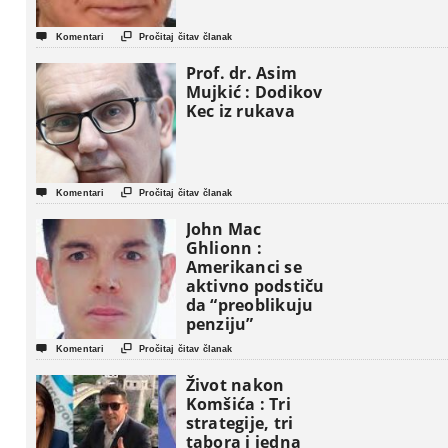


Komentari
Pročitaj čitav članak
Prof. dr. Asim
Mujkić : Dodikov
Kec iz rukava


Komentari
Pročitaj čitav članak
John Mac
Ghlionn :
Amerikanci se
aktivno podstiču
da “preoblikuju
penziju”


Komentari
Pročitaj čitav članak
Život nakon
Komšića : Tri
strategije, tri
tabora i jedna