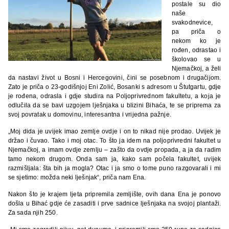
postale su dio
naše
svakodnevice,
pa priča o
nekom ko je
rođen, odrastao i
školovao se u
Njemačkoj, a želi
da nastavi život u Bosni i Hercegovini, čini se posebnom i drugačijom.
Zato je priča o 23-godišnjoj Eni Zolić, Bosanki s adresom u Štutgartu, gdje
je rođena, odrasla i gdje studira na Poljoprivrednom fakultetu, a koja je
odlučila da se bavi uzgojem lješnjaka u blizini Bihaća, te se priprema za
svoj povratak u domovinu, interesantna i vrijedna pažnje.
„Moj dida je uvijek imao zemlje ovdje i on to nikad nije prodao. Uvijek je
držao i čuvao. Tako i moj otac. To što ja idem na poljoprivredni fakultet u
Njemačkoj, a imam ovdje zemlju – zašto da ovdje propada, a ja da radim
tamo nekom drugom. Onda sam ja, kako sam počela fakultet, uvijek
razmišljala: šta bih ja mogla? Otac i ja smo o tome puno razgovarali i mi
se sjetimo: možda neki lješnjak“, priča nam Ena.
Nakon što je krajem ljeta pripremila zemljište, ovih dana Ena je ponovo
došla u Bihać gdje će zasaditi i prve sadnice lješnjaka na svojoj plantaži.
Za sada njih 250.