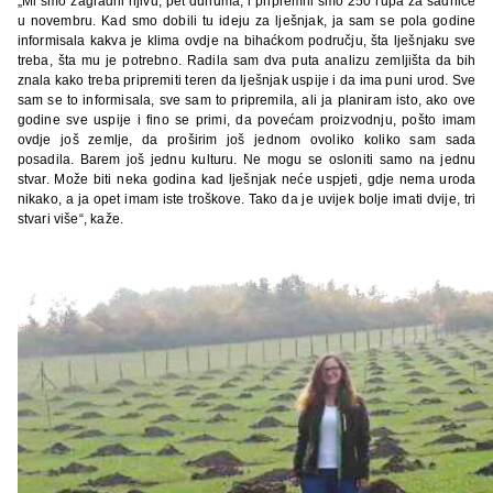
„Mi smo zagradili njivu, pet dunuma, i pripremili smo 250 rupa za sadnice
u novembru. Kad smo dobili tu ideju za lješnjak, ja sam se pola godine
informisala kakva je klima ovdje na bihaćkom području, šta lješnjaku sve
treba, šta mu je potrebno. Radila sam dva puta analizu zemljišta da bih
znala kako treba pripremiti teren da lješnjak uspije i da ima puni urod. Sve
sam se to informisala, sve sam to pripremila, ali ja planiram isto, ako ove
godine sve uspije i fino se primi, da povećam proizvodnju, pošto imam
ovdje još zemlje, da proširim još jednom ovoliko koliko sam sada
posadila. Barem još jednu kulturu. Ne mogu se osloniti samo na jednu
stvar. Može biti neka godina kad lješnjak neće uspjeti, gdje nema uroda
nikako, a ja opet imam iste troškove. Tako da je uvijek bolje imati dvije, tri
stvari više“, kaže.