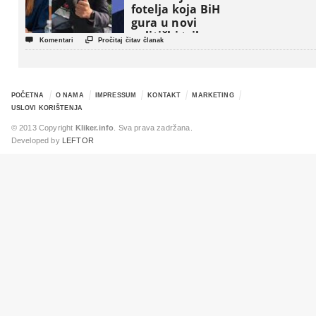
fotelja koja BiH
gura u novi
politički triler


Komentari
Pročitaj čitav članak
POČETNA
O NAMA
IMPRESSUM
KONTAKT
MARKETING
USLOVI KORIŠTENJA
© 2013 Copyright
Kliker.info
. Sva prava zadržana.
Developed by
LEFTOR