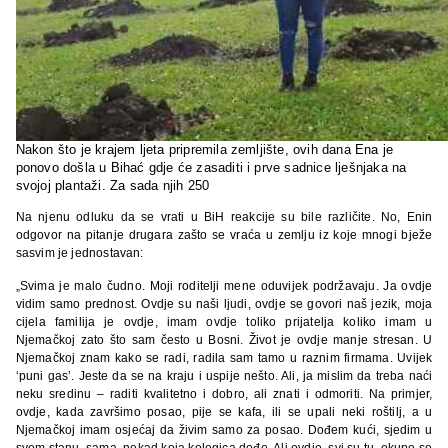
Nakon što je krajem ljeta pripremila zemljište, ovih dana Ena je
ponovo došla u Bihać gdje će zasaditi i prve sadnice lješnjaka na
svojoj plantaži. Za sada njih 250
Na njenu odluku da se vrati u BiH reakcije su bile različite. No, Enin
odgovor na pitanje drugara zašto se vraća u zemlju iz koje mnogi bježe
sasvim je jednostavan:
„Svima je malo čudno. Moji roditelji mene oduvijek podržavaju. Ja ovdje
vidim samo prednost. Ovdje su naši ljudi, ovdje se govori naš jezik, moja
cijela familija je ovdje, imam ovdje toliko prijatelja koliko imam u
Njemačkoj zato što sam često u Bosni. Život je ovdje manje stresan. U
Njemačkoj znam kako se radi, radila sam tamo u raznim firmama. Uvijek
‘puni gas’. Jeste da se na kraju i uspije nešto. Ali, ja mislim da treba naći
neku sredinu – raditi kvalitetno i dobro, ali znati i odmoriti. Na primjer,
ovdje, kada završimo posao, pije se kafa, ili se upali neki roštilj, a u
Njemačkoj imam osjećaj da živim samo za posao. Dođem kući, sjedim u
svom stanu, sama, nekad koja kolegica dođe. Ali ovdje, svi su tu, okupe se