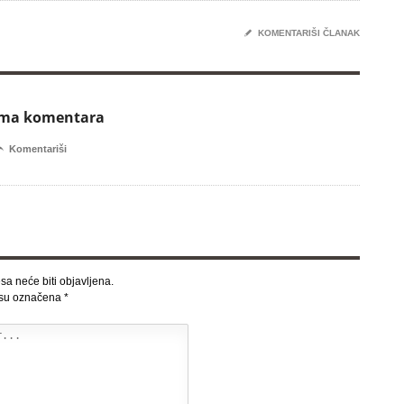
✎
KOMENTARIŠI ČLANAK
ema komentara

Komentariši
sa neće biti objavljena.
 su označena
*