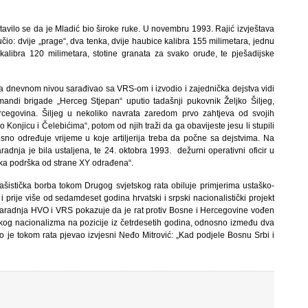
ostavilo se da je Mladić bio široke ruke. U novembru 1993. Rajić izvještava
io: dvije „prage“, dva tenka, dvije haubice kalibra 155 milimetara, jednu
alibra 120 milimetara, stotine granata za svako oruđe, te pješadijske
a dnevnom nivou sarađivao sa VRS-om i izvodio i zajednička dejstva vidi
mandi brigade „Herceg Stjepan“ uputio tadašnji pukovnik Željko Šiljeg,
egovina. Šiljeg u nekoliko navrata zaredom prvo zahtjeva od svojih
o Konjicu i Čelebićima“, potom od njih traži da ga obavijeste jesu li stupili
osno određuje vrijeme u koje artiljerija treba da počne sa dejstvima. Na
adnja je bila ustaljena, te 24. oktobra 1993. dežurni operativni oficir u
ička podrška od strane XY odrađena“.
fašistička borba tokom Drugog svjetskog rata obiluje primjerima ustaško-
 i prije više od sedamdeset godina hrvatski i srpski nacionalistički projekt
 Saradnja HVO i VRS pokazuje da je rat protiv Bosne i Hercegovine vođen
skog nacionalizma na pozicije iz četrdesetih godina, odnosno između dva
 kako je tokom rata pjevao izvjesni Neđo Mitrović: „Kad podjele Bosnu Srbi i