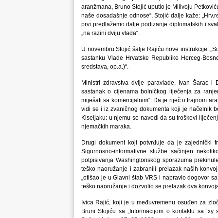
aranžmana, Bruno Stojić uputio je Milivoju Petković
naše dosadašnje odnose“, Stojić dalje kaže: „Hrv.r
prvi predlažemo dalje podizanje diplomatskih i sva
„na razini dviju vlada“.
U novembru Stojić šalje Rajiću nove instrukcije: 
sastanku Vlade Hrvatske Republike Herceg-Bosne 
sredstava, op.a.)“.
Ministri zdravstva dvije paravlade, Ivan Šarac 
sastanak o cijenama bolničkog liječenja za ran
miješati sa komercijalnim“. Da je riječ o trajnom 
vidi se i iz zvaničnog dokumenta koji je načelnik bo
Kiseljaku: u njemu se navodi da su troškovi liječen
njemačkih maraka.
Drugi dokument koji potvrđuje da je zajednički fr
Sigurnosno-informativne službe sačinjen nekol
potpisivanja Washingtonskog sporazuma prekinule
teško naoružanje i zabranili prelazak naših konvoj
„otišao je u Glavni štab VRS i napravio dogovor 
teško naoružanje i dozvolio se prelazak dva konvoja
Ivica Rajić, koji je u međuvremenu osuđen za zlo
Bruni Stojiću sa „Informacijom o kontaktu sa ‘xy 