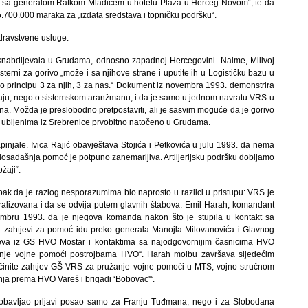
đe sa generalom Ratkom Mladićem u hotelu Plaža u Herceg Novom“, te da
.700.000 maraka za „izdata sredstava i topničku podršku“.
zdravstvene usluge.
snabdijevala u Grudama, odnosno zapadnoj Hercegovini. Naime, Milivoj
sterni za gorivo „može i sa njihove strane i uputite ih u Logističku bazu u
po principu 3 za njih, 3 za nas.“ Dokument iz novembra 1993. demonstrira
đaju, nego o sistemskom aranžmanu, i da je samo u jednom navratu VRS-u
ina. Možda je preslobodno pretpostaviti, ali je sasvim moguće da je gorivo
 ubijenima iz Srebrenice prvobitno natočeno u Grudama.
pinjale. Ivica Rajić obavještava Stojića i Petkovića u julu 1993. da nema
 dosadašnja pomoć je potpuno zanemarljiva. Artiljerijsku podršku dobijamo
žaji“.
pak da je razlog nesporazumima bio naprosto u razlici u pristupu: VRS je
ralizovana i da se odvija putem glavnih štabova. Emil Harah, komandant
mbru 1993. da je njegova komanda nakon što je stupila u kontakt sa
vi zahtjevi za pomoć idu preko generala Manojla Milovanovića i Glavnog
eva iz GS HVO Mostar i kontaktima sa najodgovornijim časnicima HVO
renje vojne pomoći postrojbama HVO“. Harah molbu završava sljedećim
inite zahtjev GŠ VRS za pružanje vojne pomoći u MTS, vojno-stručnom
nja prema HVO Vareš i brigadi ‘Bobovac'“.
 obavljao prljavi posao samo za Franju Tuđmana, nego i za Slobodana