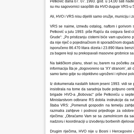
Petković dana 07. 07. 1993. god. u 14,00 sati na
su mu sagovornici saopštili da HVO duguje VRS-u 5
Ali, HVO i VRS nisu dijelili samo oružje, municiju i 
VRS se naime, između ostalog, naftom i gorivom 
Petković u julu 1993. piše Rajiću da osigura šest ci
Grude“: „Po pristizanju cisterni biće vam upućeno 
da nije riječ o pojedinačnom ili sporadičnom doga
isporučeno 86.470 litara dizela i 23.890 litara benz
za bagere koji su prekopavali masovne grobnice sa
Na taktičkom planu, stvari su, barem na početku za
informacija šta je „dogovoreno sa ‘XY stranom’, ali
samo tamo gdje su objektivno ugroženi i njihovi polo
Iz dokumenata nastalih tokom jeseni 1993. vidi se 
insistirala na tome da saradnja bude potpuno cent
brigade HVO-a „Bobovac“ piše Petkoviću u septe
Ministarstvom odbrane RS dobila instrukcije da s
štaba VRS: „Pomenuti gospodin na temelju zahtj
razmatra zahtjeve i podnosi prijedloge za odob
riječima: „Obraćamo Vam se sa zamolnicom da sač
nadzoru i koordinaciji u izvođenju borbenih djelova
Drugim riječima, HVO nije u Bosni i Hercegovini