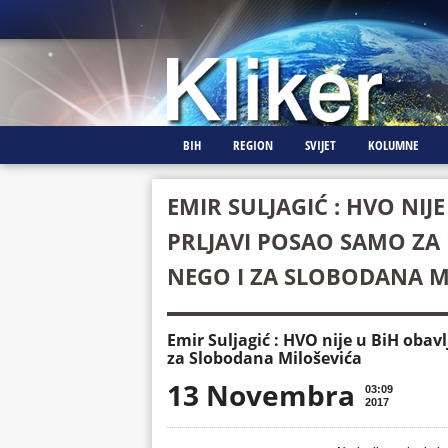
BIH
REGION
SVIJET
KOLUMNE
EMIR SULJAGIĆ : HVO NIJ
PRLJAVI POSAO SAMO ZA
NEGO I ZA SLOBODANA M
Emir Suljagić : HVO nije u BiH oba
za Slobodana Miloševića
13 Novembra
03:09
2017