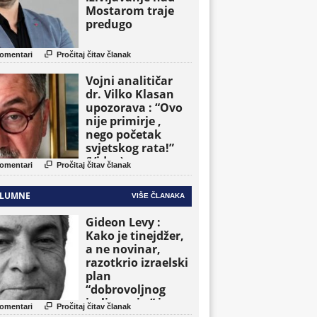
Mostarom traje
predugo

omentari
Pročitaj čitav članak
Vojni analitičar
dr. Vilko Klasan
upozorava : “Ovo
nije primirje ,
nego početak
svjetskog rata!”
(Video)

omentari
Pročitaj čitav članak
LUMNE
VIŠE ČLANAKA
Gideon Levy :
Kako je tinejdžer,
a ne novinar,
razotkrio izraelski
plan
“dobrovoljnog
iseljavanja ” iz

omentari
Pročitaj čitav članak
Gaze