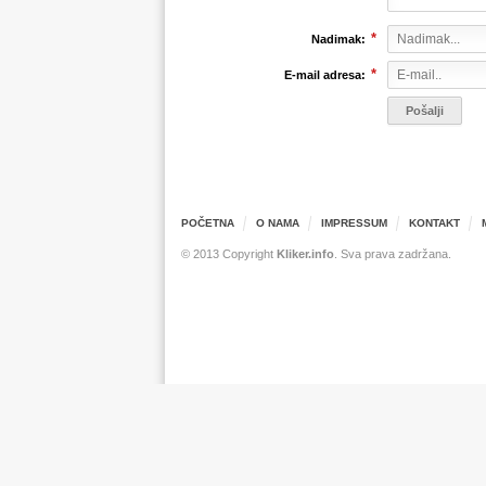
*
Nadimak:
*
E-mail adresa:
POČETNA
O NAMA
IMPRESSUM
KONTAKT
© 2013 Copyright
Kliker.info
. Sva prava zadržana.