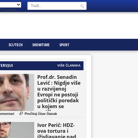
Translate
SCI/TECH
SHOWTIME
SPORT
TERVJUI
VIŠE ČLANAKA
Prof.dr. Senadin
Lavić : Nigdje više
u razvijenoj
Evropi ne postoji
politički poredak
u kojem se
etničke grupe

omentari
Pročitaj čitav članak
pojavljuju kao
osnovne političke
Ivor Perić: HDZ-
jedinice
ova tortura i
iživljavanje nad