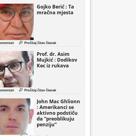
Gojko Berić : Ta
mračna mjesta

omentari
Pročitaj čitav članak
Prof. dr. Asim
Mujkić : Dodikov
Kec iz rukava

omentari
Pročitaj čitav članak
John Mac Ghlionn
: Amerikanci se
aktivno podstiču
da “preoblikuju
penziju”