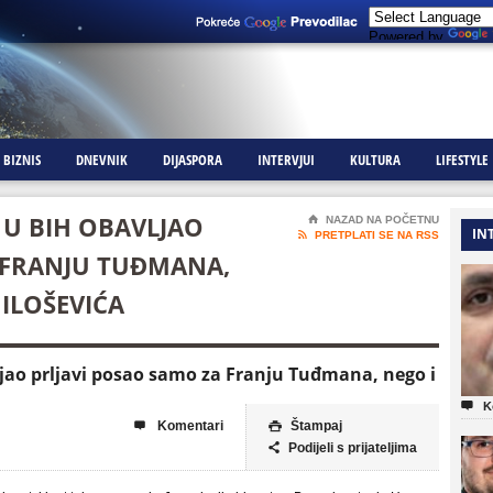
Powered by
BIZNIS
DNEVNIK
DIJASPORA
INTERVJUI
KULTURA
LIFESTYLE
E U BIH OBAVLJAO
⌂
NAZAD NA POČETNU
IN

PRETPLATI SE NA RSS
 FRANJU TUĐMANA,
ILOŠEVIĆA
vljao prljavi posao samo za Franju Tuđmana, nego i

K
Komentari
Štampaj


Podijeli s prijateljima
