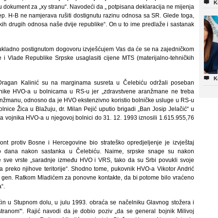

K
u dokument za „xy stranu“. Navodeći da „ potpisana deklaracija ne mijenja
ep. H-B ne namjerava rušiti dostignutu razinu odnosa sa SR. Glede toga,
kih drugih odnosa naše dvije republike“. On u to ime predlaže i sastanak
„Sukladno postignutom dogovoru izvješćujem Vas da će se na zajedničkom
i Vlade Republike Srpske usaglasiti cijene MTS (materijalno-tehničkih

K
i Dragan Kalinić su na marginama susreta u Čelebiću održali poseban
jenike HVO-a u bolnicama u RS-u jer „zdravstvene aranžmane ne treba
aranžmanu, odnosno da je HVO ekstenzivno koristio bolničke usluge u RS-u
lnice Žica u Blažuju, dr. Milan Pejić uputio brigadi „Ban Josip Jelačić“ u
ja vojnika HVO-a u njegovoj bolnici do 31. 12. 1993 iznosili 1.615.955,76
ont protiv Bosne i Hercegovine bio strateško opredjeljenje je izvještaj
iko dana nakon sastanka u Čelebiću. Naime, srpske snage su nakon
 sve vrste „saradnje između HVO i VRS, tako da su Srbi povukli svoje
a preko njihove teritorije“. Shodno tome, pukovnik HVO-a Vikotor Andrić
sa gen. Ratkom Mladićem za ponovne kontakte, da bi potome bilo vraćeno
“.
čin u Stupnom dolu, u julu 1993. obraća se načelniku Glavnog stožera i
stranom'“. Rajić navodi da je dobio poziv „da se general bojnik Milivoj