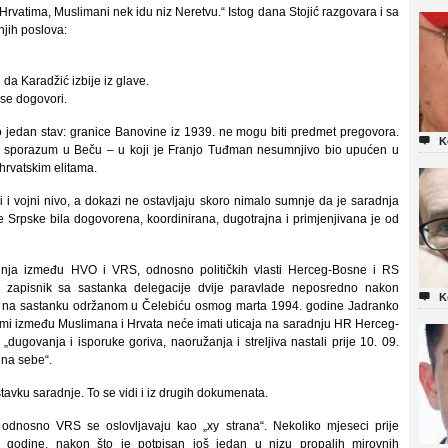
rvatima, Muslimani nek idu niz Neretvu.“ Istog dana Stojić razgovara i sa
jih poslova:
e da Karadžić izbije iz glave.
se dogovori.
o jedan stav: granice Banovine iz 1939. ne mogu biti predmet pregovora.

K
ći sporazum u Beču – u koji je Franjo Tuđman nesumnjivo bio upućen u
 hrvatskim elitama.
 i vojni nivo, a dokazi ne ostavljaju skoro nimalo sumnje da je saradnja
 Srpske bila dogovorena, koordinirana, dugotrajna i primjenjivana je od
nja između HVO i VRS, odnosno političkih vlasti Herceg-Bosne i RS
e zapisnik sa sastanka delegacije dvije paravlade neposredno nakon

K
 na sastanku održanom u Čelebiću osmog marta 1994. godine Jadranko
umi između Muslimana i Hrvata neće imati uticaja na saradnju HR Herceg-
ugovanja i isporuke goriva, naoružanja i streljiva nastali prije 10. 09.
 na sebe“.
stavku saradnje. To se vidi i iz drugih dokumenata.
odnosno VRS se oslovljavaju kao „xy strana“. Nekoliko mjeseci prije
godine, nakon što je potpisan još jedan u nizu propalih mirovnih