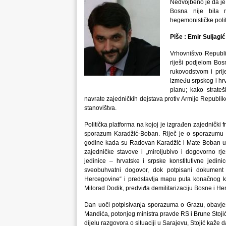
Nedvojbeno je da je 
Bosna nije bila n
hegemonističke polit
Piše : Emir Suljagić 
Vrhovništvo Republ
riješi podjelom Bos
rukovodstvom i pri
između srpskog i hrv
planu; kako strate
navrate zajedničkih dejstava protiv Armije Republike
stanovištva.
Politička platforma na kojoj je izgrađen zajednički 
sporazum Karadžić-Boban. Riječ je o sporazumu k
godine kada su Radovan Karadžić i Mate Boban u G
zajedničke stavove i „miroljubivo i dogovorno rje
jedinice – hrvatske i srpske konstitutivne jedin
sveobuhvatni dogovor, dok potpisani dokument n
Hercegovine“ i predstavlja mapu puta konačnog 
Milorad Dodik, predviđa demilitarizaciju Bosne i He
Dan uoči potpisivanja sporazuma o Grazu, obavje
Mandića, potonjeg ministra pravde RS i Brune Stoj
dijelu razgovora o situaciji u Sarajevu, Stojić kaže