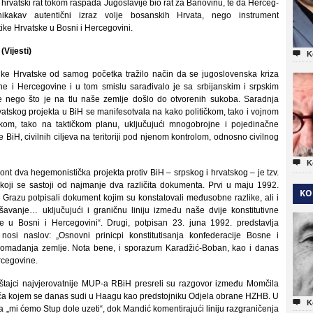
hrvatski rat tokom raspada Jugoslavije bio rat za Banovinu, te da Herceg-
ikakav autentični izraz volje bosanskih Hrvata, nego instrument
ike Hrvatske u Bosni i Hercegovini.
(Vijesti)

K
ike Hrvatske od samog početka tražilo način da se jugoslovenska kriza
ne i Hercegovine i u tom smislu sarađivalo je sa srbijanskim i srpskim
je nego što je na tlu naše zemlje došlo do otvorenih sukoba. Saradnja
atskog projekta u BiH se manifesotvala na kako političkom, tako i vojnom
škom, tako na taktičkom planu, uključujući mnogobrojne i pojedinačne
 BiH, civilnih ciljeva na teritoriji pod njenom kontrolom, odnosno civilnog

K
front dva hegemonistička projekta protiv BiH – srpskog i hrvatskog – je tzv.
oji se sastoji od najmanje dva različita dokumenta. Prvi u maju 1992.
KO
razu potpisali dokument kojim su konstatovali međusobne razlike, ali i
šavanje… uključujući i graničnu liniju između naše dvije konstitutivne
ice u Bosni i Hercegovini“. Drugi, potpisan 23. juna 1992. predstavlja
osi naslov: „Osnovni prinicpi konstitutisanja konfederacije Bosne i
komadanja zemlje. Nota bene, i sporazum Karadžić-Boban, kao i danas
rcegovine.
štajci najvjerovatnije MUP-a RBiH presreli su razgovor između Momčila
ića kojem se danas sudi u Haagu kao predstojniku Odjela obrane HZHB. U

K
 da „mi ćemo Stup dole uzeti“, dok Mandić komentirajući liniju razgraničenja