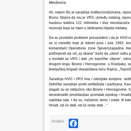
Miloševića.
Ali, nakon što je saradnja institucionalizirana, isp
Brunu Stojića da mu je VRS, između ostalog, isporuč
haubicu kalibra 122 milimetra i dva minobacača k
municije koja se mjeri u stotinama hiljada metaka.
Da su prvobitni problemi prevaziđeni i da je HVO n
se iz naredbi koje je tokom juna i jula 1993. ko
komandant Operativne zone Sjeverozapadna Herc
potčinjenih da od „xy strane“ traže da „otvori vatru p
u kontakt sa VRS i dali „im topničke ciljeve“, odn
drugom kraju Bosne i Hercegovine, u Kiseljaku, sar
kiseljačkoj brigadi obavještava Ivicu Rajića: „Topn
Saradnja HVO i VRS ima i istorijske korijene: anti
četničke saradnje protiv antifašista i partizana. Kao
slagali su se isključivo oko Bosne i Hercegovine.
devedesetih predstavljao povratak srpskog i hrvat
svjetska rata. I da su, nažalost, tamo i ostali. Ili
Hrvati, rat će stati, rat će onda stati…“
Facebook
Podijeli