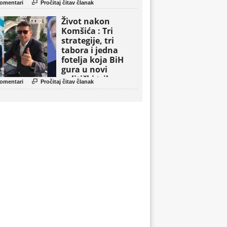

omentari
Pročitaj čitav članak
Život nakon
Komšića : Tri
strategije, tri
tabora i jedna
fotelja koja BiH
gura u novi
politički triler

omentari
Pročitaj čitav članak