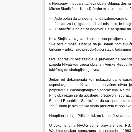
u Hercegovini dodaje: „Lijeva obala Srbima, desna H
Mićom Stanišićem, Karadžićevim ministrom unutrašn
– Ajde bolan da to sjednemo, da izdogovaramo.
– Ja sam za to, siguran budi, ali mislim to, te iluzij
– I Karadžić je bolan za dogovor. Da se sjedne da 
Kroz Stojićev razgovor kontinuirano provijava sam
Sve ostalo može. Očito je da je Boban potpisuju
tančine – artikulisao preovlađujući stav u tadašnjim
Ovaj sporazum bez zastoja je preveden na politički
između Hrvatskog vijeća obrane i Vojske Republike
taktičkog do strategijskog nivoa.
Jedan od dokumenata koji pokazuju da je sarad
uspostavljena i održavana na najvišem nivou j
potpisivanja Washingtongskog sporazuma. Naime,
Prlić obavezao se da „postojeći pregovori i sporaz
Bosne i Republike Srpske“, te da su sporna samo „d
1993. kada je ova srpska vlada preuzela te poslove
Neupitno je da je Prlić bio iskren iznoseći stav o na
U dokumentima HVO-a vojne provinijencije, RS, 
Washingtonskog sporazuma, u septembru 1993. 