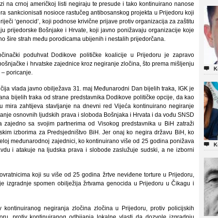
 na crnoj američkoj listi negiraju te presude i tako kontinuirano nanose
ra sankcionisati nosioce rastučeg antibosanskog projekta u Prijedoru koji
iječi ‘genocid’, koji podnose krivične prijave protiv organizacija za zaštitu
raju prijedorske Bošnjake i Hrvate, koji javno ponižavaju organizacije koje
ano šire strah među porodicama ubijenih i nestalih prijedorčana.
činački poduhvat Dodikove političke koalicije u Prijedoru je zapravo
ošnjačke i hrvatske zajednice kroz negiranje zločina, što prema mišljenju

K
 – poricanje.
 čija vlada javno obilježava 31. maj Međunarodni Dan bijelih traka, IGK je
na bijelih traka od strane predstavnika Dodikove političke opcije, da kao
 mira zahtijeva stavljanje na dnevni red Vijeća kontinuirano negiranje
anje osnovnih ljudskih prava i sloboda Bošnjaka i Hrvata i da vođu SNSD
da zajedno sa svojim partnerima od Visokog predstavnika u BiH zatraži
kim izborima za Predsjedništvo BiH. Jer onaj ko negira državu BiH, ko
eloj međunarodnoj zajednici, ko kontinuirano više od 25 godina ponižava

K
ravdu i atakuje na ljudska prava i slobode zaslužuje sudski, a ne izborni
ratnicima koji su više od 25 godina žrtve neviđene torture u Prijedoru,
je izgradnje spomen obilježija žrtvama genocida u Prijedoru u Čikagu i
v kontinuiranog negiranja zločina zločina u Prijedoru, protiv policijskih
u, protiv kontinuiranog odbijanja lokalne vlasti da dozvole izgradnju