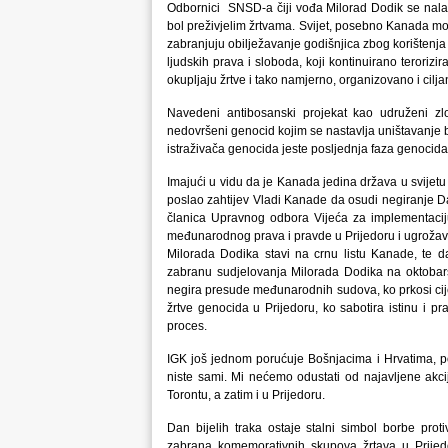
Odbornici SNSD-a čiji vođa Milorad Dodik se nalazi
bol preživjelim žrtvama. Svijet, posebno Kanada mo
zabranjuju obilježavanje godišnjica zbog korištenja r
ljudskih prava i sloboda, koji kontinuirano terorizi
okupljaju žrtve i tako namjerno, organizovano i cilj
Navedeni antibosanski projekat kao udruženi zlo
nedovršeni genocid kojim se nastavlja uništavanje b
istraživača genocida jeste posljednja faza genocida
Imajući u vidu da je Kanada jedina država u svijetu
poslao zahtijev Vladi Kanade da osudi negiranje Da
članica Upravnog odbora Vijeća za implementaciju
međunarodnog prava i pravde u Prijedoru i ugrožav
Milorada Dodika stavi na crnu listu Kanade, te 
zabranu sudjelovanja Milorada Dodika na oktobars
negira presude međunarodnih sudova, ko prkosi cij
žrtve genocida u Prijedoru, ko sabotira istinu i p
proces.
IGK još jednom porućuje Bošnjacima i Hrvatima, pov
niste sami. Mi nećemo odustati od najavljene akci
Torontu, a zatim i u Prijedoru.
Dan bijelih traka ostaje stalni simbol borbe proti
zabrana komemorativnih skupova žrtava u Prijedor