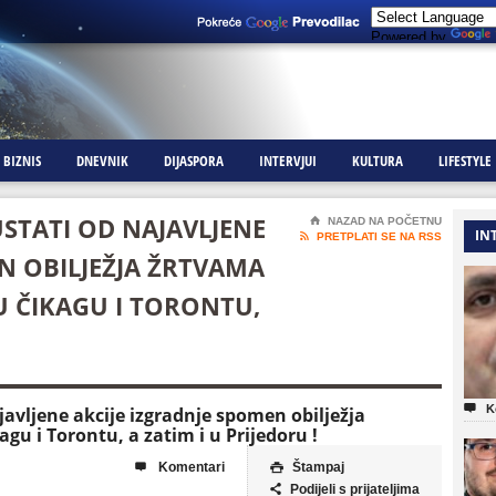
Powered by
BIZNIS
DNEVNIK
DIJASPORA
INTERVJUI
KULTURA
LIFESTYLE
STATI OD NAJAVLJENE
⌂
NAZAD NA POČETNU
IN

PRETPLATI SE NA RSS
N OBILJEŽJA ŽRTVAMA
U ČIKAGU I TORONTU,

K
avljene akcije izgradnje spomen obilježja
gu i Torontu, a zatim i u Prijedoru !
Komentari
Štampaj


Podijeli s prijateljima
