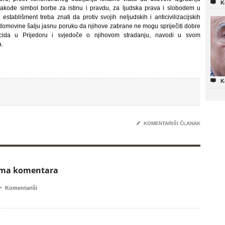

K
 takođe simbol borbe za istinu i pravdu, za ljudska prava i slobodem u
i establišment treba znati da protiv svojih neljudskih i anticivilizacijskih
d domovine šalju jasnu poruku da njihove zabrane ne mogu spriječiti dobre
ocida u Prijedoru i svjedoče o njihovom stradanju, navodi u svom
a.

K
✎
KOMENTARIŠI ČLANAK
ema komentara

Komentariši