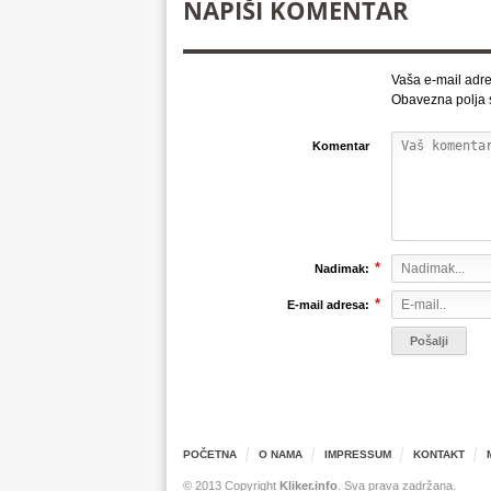
NAPIŠI KOMENTAR
Vaša e-mail adre
Obavezna polja
Komentar
*
Nadimak:
*
E-mail adresa:
POČETNA
O NAMA
IMPRESSUM
KONTAKT
© 2013 Copyright
Kliker.info
. Sva prava zadržana.