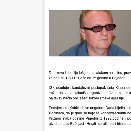
Dodikova koalicija još jednim atakom na istinu, p
zajednicu, UN i EU više od 25 godina u Prijedoru.
IGK osuđuje skandalozni postupak šefa Kluba odb
tražio da se sankcionišu organizatori Dana bijelih t
na takav način obilježeni tokom srpske agresije.
Podsjećamo Kabiće i sve negatore Dana bijelih trak
zločinaca, da je grad sa najviše koncentracionih lo
Kriznog štaba opštine Prijedor iz 1992.godine i poje
utvrdio da su Bošnjaci i Hrvati morali nositi bijele t