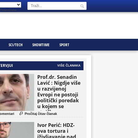
Translate
SCI/TECH
SHOWTIME
SPORT
TERVJUI
VIŠE ČLANAKA
Prof.dr. Senadin
Lavić : Nigdje više
u razvijenoj
Evropi ne postoji
politički poredak
u kojem se
etničke grupe

omentari
Pročitaj čitav članak
pojavljuju kao
osnovne političke
Ivor Perić: HDZ-
jedinice
ova tortura i
iživljavanje nad