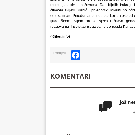
memorijala civilnim žrtvama. Dan bijelih traka je
čitavom svijetu. Kabić i prijedorski lokalni političk
odluka imaju Prijedorčane i patriote koji daleko o
ljude širom svijeta da se sjećaju žrtava gen
reagovanju Institut za istraživanje genocida Kanad
(Kliker.info)
Facebook
Podijeli
KOMENTARI
Još n
