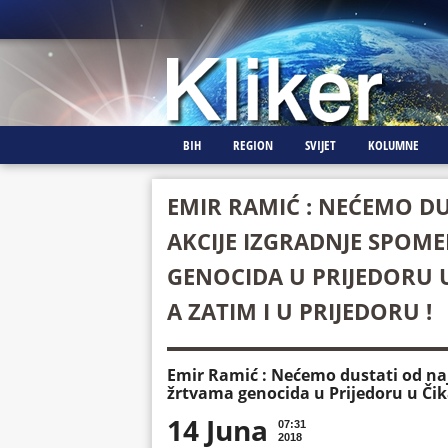
BIH
REGION
SVIJET
KOLUMNE
EMIR RAMIĆ : NEĆEMO DU
AKCIJE IZGRADNJE SPOME
GENOCIDA U PRIJEDORU 
A ZATIM I U PRIJEDORU !
Emir Ramić : Nećemo dustati od naj
žrtvama genocida u Prijedoru u Čika
14 Juna
07:31
2018