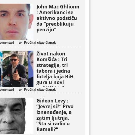
John Mac Ghlionn
: Amerikanci se
aktivno podstiču
da “preoblikuju
penziju”

omentari
Pročitaj čitav članak
Život nakon
Komšića : Tri
strategije, tri
tabora i jedna
fotelja koja BiH
gura u novi
politički triler

omentari
Pročitaj čitav članak
Gideon Levy :
“Jevrej si?” Prvo
iznenađenje, a
zatim ljutnja.
“Šta si radio u
Ramali?”