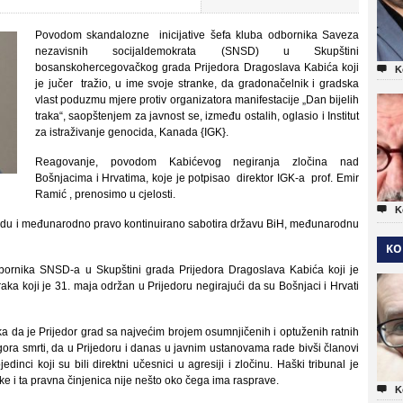
Povodom skandalozne inicijative šefa kluba odbornika Saveza
nezavisnih socijaldemokrata (SNSD) u Skupštini
bosanskohercegovačkog grada Prijedora Dragoslava Kabića koji

K
je jučer tražio, u ime svoje stranke, da gradonačelnik i gradska
vlast poduzmu mjere protiv organizatora manifestacije „Dan bijelih
traka“, saopštenjem za javnost se, između ostalih, oglasio i Institut
za istraživanje genocida, Kanada {IGK}.
Reagovanje, povodom Kabićevog negiranja zločina nad
Bošnjacima i Hrvatima, koje je potpisao direktor IGK-a prof. Emir
Ramić , prenosimo u cjelosti.

K
ravdu i međunarodno pravo kontinuirano sabotira državu BiH, međunarodnu
KO
ornika SNSD-a u Skupštini grada Prijedora Dragoslava Kabića koji je
raka koji je 31. maja održan u Prijedoru negirajući da su Bošnjaci i Hrvati
a da je Prijedor grad sa najvećim brojem osumnjičenih i optuženih ratnih
gora smrti, da u Prijedoru i danas u javnim ustanovama rade bivši članovi
dinci koji su bili direktni učesnici u agresiji i zločinu. Haški tribunal je
rake i ta pravna činjenica nije nešto oko čega ima rasprave.

K