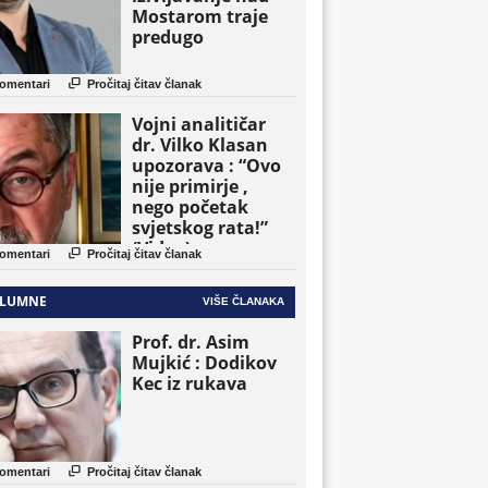
Mostarom traje
predugo

omentari
Pročitaj čitav članak
Vojni analitičar
dr. Vilko Klasan
upozorava : “Ovo
nije primirje ,
nego početak
svjetskog rata!”
(Video)

omentari
Pročitaj čitav članak
LUMNE
VIŠE ČLANAKA
Prof. dr. Asim
Mujkić : Dodikov
Kec iz rukava

omentari
Pročitaj čitav članak