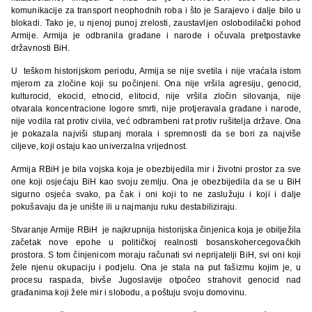
komunikacije za transport neophodnih roba i što je Sarajevo i dalje bilo u
blokadi. Tako je, u njenoj punoj zrelosti, zaustavljen oslobodilački pohod
Armije. Armija je odbranila građane i narode i očuvala pretpostavke
državnosti BiH.
U teškom historijskom periodu, Armija se nije svetila i nije vraćala istom
mjerom za zločine koji su počinjeni. Ona nije vršila agresiju, genocid,
kulturocid, ekocid, etnocid, elitocid, nije vršila zločin silovanja, nije
otvarala koncentracione logore smrti, nije protjeravala građane i narode,
nije vodila rat protiv civila, već odbrambeni rat protiv rušitelja države. Ona
je pokazala najviši stupanj morala i spremnosti da se bori za najviše
ciljeve, koji ostaju kao univerzalna vrijednost.
Armija RBiH je bila vojska koja je obezbijedila mir i životni prostor za sve
one koji osjećaju BiH kao svoju zemlju. Ona je obezbijedila da se u BiH
sigurno osjeća svako, pa čak i oni koji to ne zaslužuju i koji i dalje
pokušavaju da je unište ili u najmanju ruku destabiliziraju.
Stvaranje Armije RBiH je najkrupnija historijska činjenica koja je obilježila
začetak nove epohe u političkoj realnosti bosanskohercegovačkih
prostora. S tom činjenicom moraju računati svi neprijatelji BiH, svi oni koji
žele njenu okupaciju i podjelu. Ona je stala na put fašizmu kojim je, u
procesu raspada, bivše Jugoslavije otpočeo strahovit genocid nad
građanima koji žele mir i slobodu, a poštuju svoju domovinu.