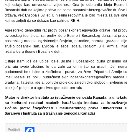
koji ostaju kao univerzalna vrijednost. Ona je odbranila Ideju Bosne i
Bosanski duh na kojima poćiva ne samo bosanskohercegovačko društvo i
država, već Evropa i Svijet. U njenim redovima je bilo mjesta za sve one
koji su željeli da se dokažu kao patriote RBiH.
Agresorsko genocidni rat protiv bosanskohercegovačke države, rat protiv
evropskog identiteta, rat protiv Ideje Bosne i Bosanskog duha, rat protiv
bosanskog modela egzistencije čovjeka, porodice, naroda, građana nije
srušio bosanski san. Evropa je sebe izdala, izdajom BiH. Armija nije
izdala Ideju Bosne i Bosanski duh.
Ostaje nam još da ubice Ideje Bosne i Bosanskog duha prisilimo da
priznaju svoje zločine, te da žale za onim što su uradili. Jer nema
budućnosti bez istine o zločinima i pravde za žrtve. Pripadnici Armije su
imali ideale za bolju budućnost svih bosanskohercegovačkih naroda i
građana. Ta želja, ideja, politički projekt o zajedničkoj slobodi i življenju je
bio ključ pobjede u agresivno genocidnom ratu.
(Autor je direktor Instituta za istraživanje genocida Kanada, a u tekstu
su korišteni rezultati naučnih istraživanja Instituta za istraživanje
zločina protiv čovječnosti i međunarodnog prava Univerziteta u
Sarajevu i Instituta za istraživanje genocida Kanada)
Facebook
Podijeli