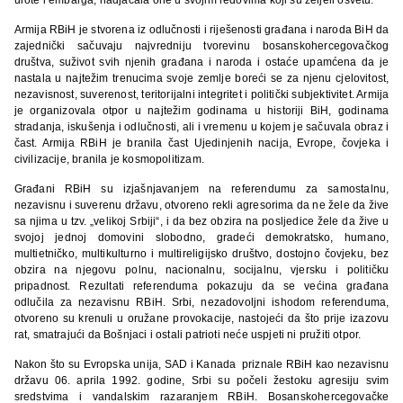
Armija RBiH je stvorena iz odlučnosti i riješenosti građana i naroda BiH da
zajednički sačuvaju najvredniju tvorevinu bosanskohercegovačkog
društva, suživot svih njenih građana i naroda i ostaće upamćena da je
nastala u najtežim trenucima svoje zemlje boreći se za njenu cjelovitost,
nezavisnost, suverenost, teritorijalni integritet i politički subjektivitet. Armija
je organizovala otpor u najtežim godinama u historiji BiH, godinama
stradanja, iskušenja i odlučnosti, ali i vremenu u kojem je sačuvala obraz i
čast. Armija RBiH je branila čast Ujedinjenih nacija, Evrope, čovjeka i
civilizacije, branila je kosmopolitizam.
Građani RBiH su izjašnjavanjem na referendumu za samostalnu,
nezavisnu i suverenu državu, otvoreno rekli agresorima da ne žele da žive
sa njima u tzv. „velikoj Srbiji“, i da bez obzira na posljedice žele da žive u
svojoj jednoj domovini slobodno, gradeći demokratsko, humano,
multietničko, multikulturno i multireligijsko društvo, dostojno čovjeku, bez
obzira na njegovu polnu, nacionalnu, socijalnu, vjersku i političku
pripadnost. Rezultati referenduma pokazuju da se većina građana
odlučila za nezavisnu RBiH. Srbi, nezadovoljni ishodom referenduma,
otvoreno su krenuli u oružane provokacije, nastojeći da što prije izazovu
rat, smatrajući da Bošnjaci i ostali patrioti neće uspjeti ni pružiti otpor.
Nakon što su Evropska unija, SAD i Kanada priznale RBiH kao nezavisnu
državu 06. aprila 1992. godine, Srbi su počeli žestoku agresiju svim
sredstvima i vandalskim razaranjem RBiH. Bosanskohercegovačke