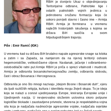
RBiH je donijelo Ukaz o objedinjavanju
Teritorijalne odbrane, Patriotske lige i
ostalih patriotskih vojnih jedinica u
jedinstvenu oružanu formaciju koja će
uskoro ponijeti slavno i časno ime – Armija
RBiH. Armija je formirana u vremenu
najtežih historijskih iskušenja s kojima se
država BiH suočila u svom
hiljadugodišnjem trajanju.
Piše : Emir Ramić (IGK)
U vremenu kad su državu BiH brutalno napale agresorske snage sa Istoka
a zatim i sa Zapada, sa namjerom da na njenoj teritoriji ostvare
hegemonističke, velikodržavne ciljeve. Nastanak, jačanje i odbrambeno-
oslobodilački ratni put Armije RBiH je priča o sprezi vitalnosti i mudrosti.
Armija je odbranila bosanskohercegovačku zemlju, odbranila slobodu,
čast i obraz Bosanaca i Hercegovaca.
Odbranila je ono što mnogi nazivaju „Idejom Bosne i Bosanski duh“, vjeru
da ljudi različitih religija, kultura i identiteta mogu živjeti skupa. To je ideja
koja se nalazi u osnovi ujedinjavanja Evrope, kreiranja Evropske unije i
Ujedinjenih nacija. U nevjerovatno složenim uslovima skoro potpune
logističke blokade i zaustavljene privrede, stvorena je respektabilna vojna
sila koja je nadjačala nadmoćnije agresorske vojske, nadjačala svjetske
urote i embarga, nadjačala one u svojim redovima koji su željeli osvetu.