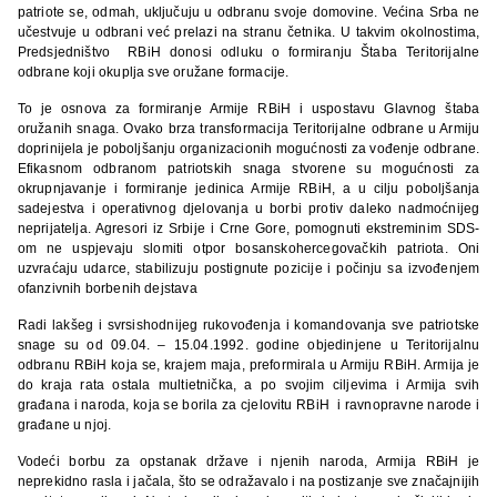
patriote se, odmah, uključuju u odbranu svoje domovine. Većina Srba ne
učestvuje u odbrani već prelazi na stranu četnika. U takvim okolnostima,
Predsjedništvo RBiH donosi odluku o formiranju Štaba Teritorijalne
odbrane koji okuplja sve oružane formacije.
To je osnova za formiranje Armije RBiH i uspostavu Glavnog štaba
oružanih snaga. Ovako brza transformacija Teritorijalne odbrane u Armiju
doprinijela je poboljšanju organizacionih mogućnosti za vođenje odbrane.
Efikasnom odbranom patriotskih snaga stvorene su mogućnosti za
okrupnjavanje i formiranje jedinica Armije RBiH, a u cilju poboljšanja
sadejestva i operativnog djelovanja u borbi protiv daleko nadmoćnijeg
neprijatelja. Agresori iz Srbije i Crne Gore, pomognuti ekstreminim SDS-
om ne uspjevaju slomiti otpor bosanskohercegovačkih patriota. Oni
uzvraćaju udarce, stabilizuju postignute pozicije i počinju sa izvođenjem
ofanzivnih borbenih dejstava
Radi lakšeg i svrsishodnijeg rukovođenja i komandovanja sve patriotske
snage su od 09.04. – 15.04.1992. godine objedinjene u Teritorijalnu
odbranu RBiH koja se, krajem maja, preformirala u Armiju RBiH. Armija je
do kraja rata ostala multietnička, a po svojim ciljevima i Armija svih
građana i naroda, koja se borila za cjelovitu RBiH i ravnopravne narode i
građane u njoj.
Vodeći borbu za opstanak države i njenih naroda, Armija RBiH je
neprekidno rasla i jačala, što se odražavalo i na postizanje sve značajnijih