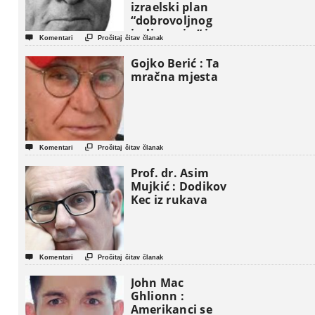
izraelski plan
“dobrovoljnog
iseljavanja ” iz


Komentari
Pročitaj čitav članak
Gaze
Gojko Berić : Ta
mračna mjesta


Komentari
Pročitaj čitav članak
Prof. dr. Asim
Mujkić : Dodikov
Kec iz rukava


Komentari
Pročitaj čitav članak
John Mac
Ghlionn :
Amerikanci se