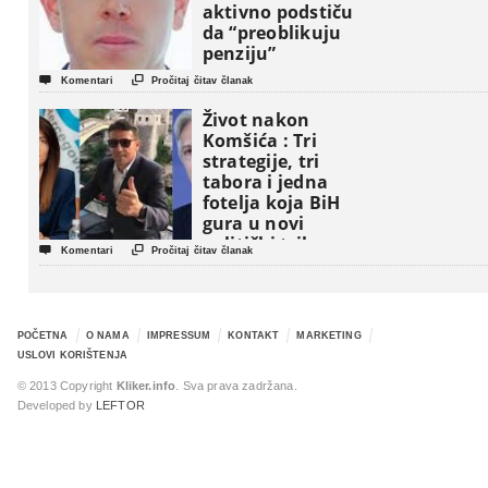
aktivno podstiču
da “preoblikuju
penziju”


Komentari
Pročitaj čitav članak
Život nakon
Komšića : Tri
strategije, tri
tabora i jedna
fotelja koja BiH
gura u novi
politički triler


Komentari
Pročitaj čitav članak
POČETNA
O NAMA
IMPRESSUM
KONTAKT
MARKETING
USLOVI KORIŠTENJA
© 2013 Copyright
Kliker.info
. Sva prava zadržana.
Developed by
LEFTOR