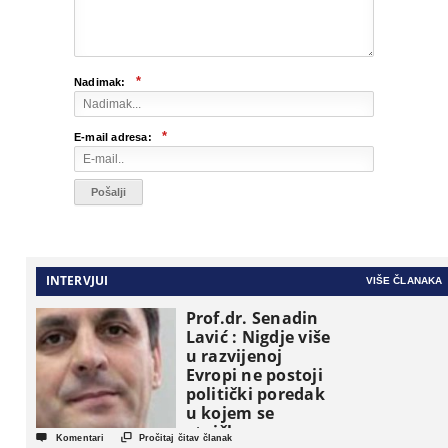
*
Nadimak:
*
E-mail adresa:
INTERVJUI
VIŠE ČLANAKA
Prof.dr. Senadin
Lavić : Nigdje više
u razvijenoj
Evropi ne postoji
politički poredak
u kojem se
etničke grupe


Komentari
Pročitaj čitav članak