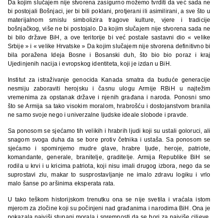
Da kojim slučajem nije stvorena zasigurno možemo tvrditi da već sada ne
bi postojali Bošnjaci, jer bi bili poklani, protjerani ili asimilirani, a sve što u
materijalnom smislu simbolizira tragove kulture, vjere i tradicije
bošnjačkog, više ne bi postojalo. Da kojim slučajem nije stvorena sada ne
bi bilo države BiH, a ove teritorije bi već postale sastavni dio « velike
Srbije » i « velike Hrvatske » Da kojim slučajem nije stvorena definitivno bi
bila poražena Ideja Bosne i Bosanski duh, što bio bio poraz i kraj
Ujedinjenih nacija i evropskog identiteta, koji je izdan u BiH.
Institut za istraživanje genocida Kanada smatra da buduće generacije
nesmiju zaboraviti herojsku i časnu ulogu Armije RBiH u najtežim
vremenima za opstanak države i njenih građana i naroda. Ponosni smo
što se Armija sa tako visokim moralom, hrabrošću i dostojanstvom branila
ne samo svoje nego i univerzalne ljudske ideale slobode i pravde.
Sa ponosom se sjećamo tih velikih i hrabrih ljudi koji su ustali goloruci, ali
snagom svoga duha da se bore protiv četnika i ustaša. Sa ponosom se
sjećamo i spominjemo mudre glave, hrabre ljude, heroje, patriote,
komandante, generale, branitelje, graditelje. Armija Republike BiH se
rodila u krvi i u kricima patriota, koji nisu imali drugog izbora, nego da se
suprostavi zlu, makar to susprostavljanje ne imalo zdravu logiku i vrlo
malo šanse po aršinima eksperata rata.
U tako teškom historijskom trenutku ona se nije svetila i vraćala istom
mjerom za zločine koji su počinjeni nad građanima i narodima BiH. Ona je
pokazala najviši stupanj morala i spremnosti da se bori za najviše ciljeve,