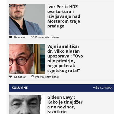
pojavljuju kao
osnovne
Ivor Perić: HDZ-
političke jedinice
ova tortura i
iživljavanje nad
Mostarom traje
predugo


Komentari
Pročitaj čitav članak
Vojni analitičar
dr. Vilko Klasan
upozorava : “Ovo
nije primirje ,
nego početak
svjetskog rata!”
(Video)


Komentari
Pročitaj čitav članak
KOLUMNE
VIŠE ČLANAKA
Gideon Levy :
Kako je tinejdžer,
a ne novinar,
razotkrio