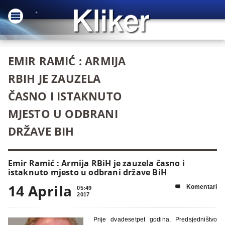
EMIR RAMIĆ : ARMIJA
RBIH JE ZAUZELA
ČASNO I ISTAKNUTO
MJESTO U ODBRANI
DRŽAVE BIH
Emir Ramić : Armija RBiH je zauzela časno i
istaknuto mjesto u odbrani države BiH
14 Aprila
Komentari

05:49
2017
Prije dvadesetpet godina, Predsjedništvo