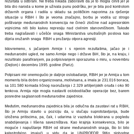
rezultata u odbrani. Ne treba nikada zaboraviti da je to mogla činiti jer je
bila dio naroda u kome je uživala punu podršku, jer je bila pod kontrolom
državnih organa i radila u skladu sa političkim naporima za rješenje
situacije u RBiH i što je veoma značajno, borbu je vodila uz strogo
poštivanje međunarodnih konvencija ne čineći zločine nad agresorskim
vojnicima niti bilo kakvu represiju nad civilnim stanovništvom. Takođe
treba naglašavati i učešće snaga Ministarstva unutrašnjih poslova kao
dijela oružanih snaga RBiH u pružanju otpora agresiji.
Istovremeno, s jačanjem Armije i s njenim rezultatima, jačao je i
međunarodni ugled, ne samo Armije nego i države BiH, što je, na kraju, i
rezultiralo parafiranjem, pa potpisivanjem sporazuma o miru, u novembru
(Dejton) i decembru 1995. godine (Pariz).
Potpisani mir onemogućio je daljnje oslobađanje, RBiH jer je Armija u tom
momentu bila dobro organizovana, motivisana, a imala je 231.016 boraca,
sa 101.580 komada ličnog naoružanja i 2.329 artiljerijskih oruđa i oko 90
tenkova. Armija nije mogla nastaviti oslobodilačke operacije bez, barem
posredne saglasnsoti međunarodne zajednice.
Međutim, međunarodna zajednica bila je odlučna da zaustavi rat u RBiH,
što je Armiju stavilo u poziciju da, u slučaju suprotstavljanja, bude
izložena pritiscima, pa, čak, i udarima iz vazduha blokirana u pogledu
snabdijevanja i lišena savezništava. Kao krajnja konsekvenca, bilo je
moguće i napuštanje RBiH od strane međunarodnih snaga, što bi bilo
katastrofalno, imajući u vidu da je UNPROFOR štitio slobodne