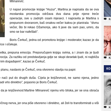
Mlinarević.
U najavi promocije knjige “Huzur”, Martina je napisala da se ova
mostarska promocija održava dva dana prije njene treće
operacije, sve u zadnjih osam mjeseci. I napravila je Martina s

K
prepunom dvoranom, baš onakvu večer kakvu je planirala “divnu
večer, što bi rekao Džamonja, ako ti jave da sam pao, umro, da
smo se bar nafeštali”.
Boris Čerkuč, jedna od promotora knjige i moderator, kazao je da
ice i očekuje.
etka, prepuna emocija. Preporučujem knjigu svima, a i znam da je ljudi
ija. Za razliku od predstavljanja gdje se skupi desetak ljudi, ni najbliža

K
enim događajem”, kazao je Čerkuč.
KO
planu, nastavio je Čerkuč, ona otvoreno stavlja na papir.
 naći put do drugih duša. Cijela je književnost, ne samo njena, jedno
adi vrlo direktno”, pojasnio je Boris Čerkuč.
 da je književnost Martine Mlinarević njemu vrlo bliska, jer se ona obraća
og nerva, jer ona piše otvoreno i direktno, ali želi to transformirati u viši

K