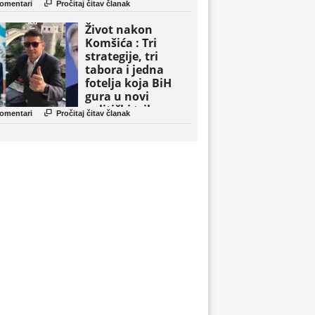

omentari
Pročitaj čitav članak
Život nakon
Komšića : Tri
strategije, tri
tabora i jedna
fotelja koja BiH
gura u novi
politički triler

omentari
Pročitaj čitav članak