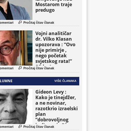
Mostarom traje
predugo

omentari
Pročitaj čitav članak
Vojni analitičar
dr. Vilko Klasan
upozorava : “Ovo
nije primirje ,
nego početak
svjetskog rata!”
(Video)

omentari
Pročitaj čitav članak
LUMNE
VIŠE ČLANAKA
Gideon Levy :
Kako je tinejdžer,
a ne novinar,
razotkrio izraelski
plan
“dobrovoljnog
iseljavanja ” iz

omentari
Pročitaj čitav članak
Gaze