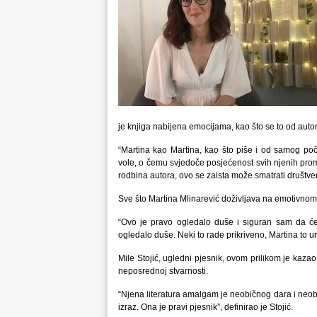
je knjiga nabijena emocijama, kao što se to od autor
“Martina kao Martina, kao što piše i od samog poč
vole, o čemu svjedoče posjećenost svih njenih promoc
rodbina autora, ovo se zaista može smatrati društv
Sve što Martina Mlinarević doživljava na emotivnom 
“Ovo je pravo ogledalo duše i siguran sam da će
ogledalo duše. Neki to rade prikriveno, Martina to ur
Mile Stojić, ugledni pjesnik, ovom prilikom je kazao
neposrednoj stvarnosti.
“Njena literatura amalgam je neobičnog dara i neobičn
izraz. Ona je pravi pjesnik”, definirao je Stojić.