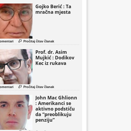
Gojko Berić : Ta
mračna mjesta

omentari
Pročitaj čitav članak
Prof. dr. Asim
Mujkić : Dodikov
Kec iz rukava

omentari
Pročitaj čitav članak
John Mac Ghlionn
: Amerikanci se
aktivno podstiču
da “preoblikuju
penziju”