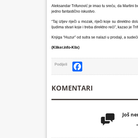
Aleksandar Trifunović je imao tu sreću, da Martini b
jedno fantastično iskustvo.
“Taj izljev riječi u mozak, riječi koje su direktno do
ljudima stvari koje i treba direktno reći”, kazao je Tri
Knjiga “Huzur” od sutra se nalazi u prodaji, a sudeći 
(Kliker.info-Klix)
Facebook
Podijeli
KOMENTARI
Još n
