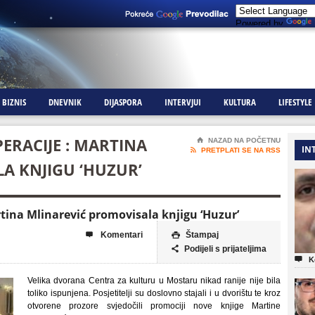
Powered by
BIZNIS
DNEVNIK
DIJASPORA
INTERVJUI
KULTURA
LIFESTYLE
PERACIJE : MARTINA
⌂
NAZAD NA POČETNU
IN

PRETPLATI SE NA RSS
A KNJIGU ‘HUZUR’
rtina Mlinarević promovisala knjigu ‘Huzur’
Komentari
Štampaj


Podijeli s prijateljima


K
Velika dvorana Centra za kulturu u Mostaru nikad ranije nije bila
toliko ispunjena. Posjetitelji su doslovno stajali i u dvorištu te kroz
otvorene prozore svjedočili promociji nove knjige Martine