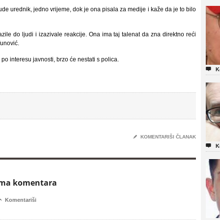
ude urednik, jedno vrijeme, dok je ona pisala za medije i kaže da je to bilo
lazile do ljudi i izazivale reakcije. Ona ima taj talenat da zna direktno reći
funović.
po interesu javnosti, brzo će nestati s polica.

K
✎
KOMENTARIŠI ČLANAK

K
ema komentara

Komentariši