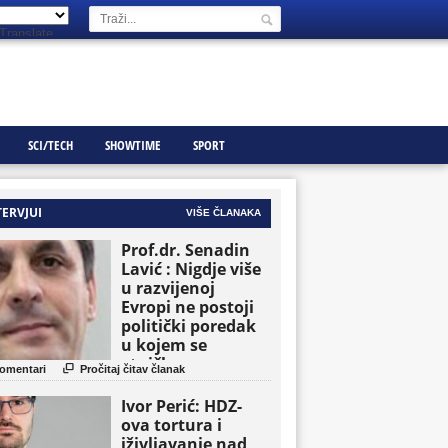
Translate
SCI/TECH
SHOWTIME
SPORT
TERVJUI
VIŠE ČLANAKA
Prof.dr. Senadin
Lavić : Nigdje više
u razvijenoj
Evropi ne postoji
politički poredak
u kojem se
etničke grupe

omentari
Pročitaj čitav članak
pojavljuju kao
osnovne političke
Ivor Perić: HDZ-
jedinice
ova tortura i
iživljavanje nad