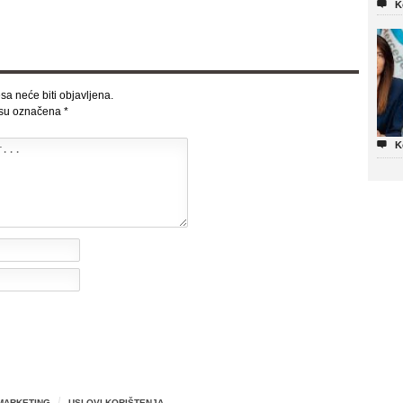

K
sa neće biti objavljena.
 su označena
*

K
MARKETING
USLOVI KORIŠTENJA