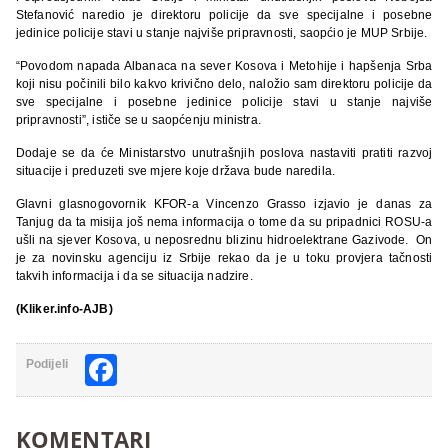
Stefanović naredio je direktoru policije da sve specijalne i posebne
jedinice policije stavi u stanje najviše pripravnosti, saopćio je MUP Srbije.
“Povodom napada Albanaca na sever Kosova i Metohije i hapšenja Srba
koji nisu počinili bilo kakvo krivično delo, naložio sam direktoru policije da
sve specijalne i posebne jedinice policije stavi u stanje najviše
pripravnosti”, ističe se u saopćenju ministra.
Dodaje se da će Ministarstvo unutrašnjih poslova nastaviti pratiti razvoj
situacije i preduzeti sve mjere koje država bude naredila.
Glavni glasnogovornik KFOR-a Vincenzo Grasso izjavio je danas za
Tanjug da ta misija još nema informacija o tome da su pripadnici ROSU-a
ušli na sjever Kosova, u neposrednu blizinu hidroelektrane Gazivode. On
je za novinsku agenciju iz Srbije rekao da je u toku provjera tačnosti
takvih informacija i da se situacija nadzire.
(Kliker.info-AJB)
Facebook
Podijeli
KOMENTARI