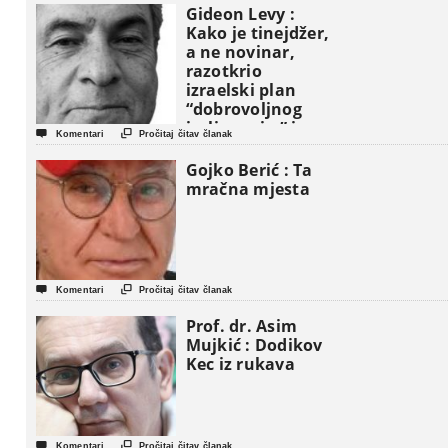
Gideon Levy :
Kako je tinejdžer,
a ne novinar,
razotkrio
izraelski plan
“dobrovoljnog
iseljavanja ” iz


Komentari
Pročitaj čitav članak
Gaze
Gojko Berić : Ta
mračna mjesta


Komentari
Pročitaj čitav članak
Prof. dr. Asim
Mujkić : Dodikov
Kec iz rukava


Komentari
Pročitaj čitav članak