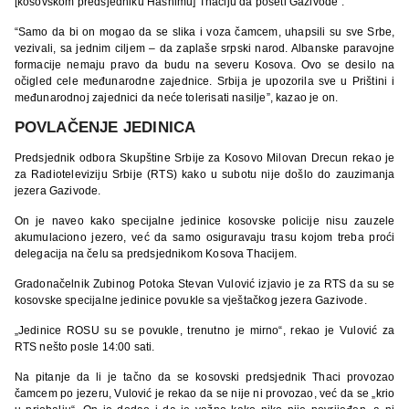
[kosovskom predsjedniku Hashimu] Thaciju da poseti Gazivode”.
“Samo da bi on mogao da se slika i voza čamcem, uhapsili su sve Srbe,
vezivali, sa jednim ciljem – da zaplaše srpski narod. Albanske paravojne
formacije nemaju pravo da budu na severu Kosova. Ovo se desilo na
očigled cele međunarodne zajednice. Srbija je upozorila sve u Prištini i
međunarodnoj zajednici da neće tolerisati nasilje”, kazao je on.
POVLAČENJE JEDINICA
Predsjednik odbora Skupštine Srbije za Kosovo Milovan Drecun rekao je
za Radioteleviziju Srbije (RTS) kako u subotu nije došlo do zauzimanja
jezera Gazivode.
On je naveo kako specijalne jedinice kosovske policije nisu zauzele
akumulaciono jezero, već da samo osiguravaju trasu kojom treba proći
delegacija na čelu sa predsjednikom Kosova Thacijem.
Gradonačelnik Zubinog Potoka Stevan Vulović izjavio je za RTS da su se
kosovske specijalne jedinice povukle sa vještačkog jezera Gazivode.
„Jedinice ROSU su se povukle, trenutno je mirno“, rekao je Vulović za
RTS nešto posle 14:00 sati.
Na pitanje da li je tačno da se kosovski predsjednik Thaci provozao
čamcem po jezeru, Vulović je rekao da se nije ni provozao, već da se „krio