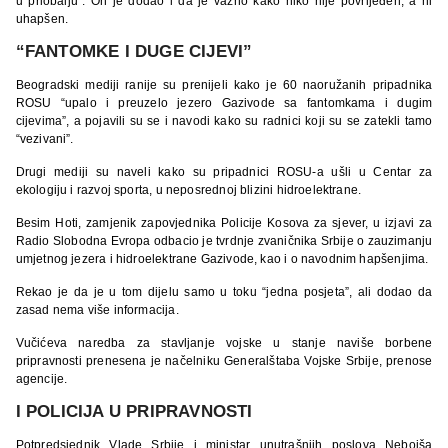
u priobalju“. On je dodao i da je važno kako niko nije povrijeđen, a ni
uhapšen.
“FANTOMKE I DUGE CIJEVI”
Beogradski mediji ranije su prenijeli kako je 60 naoružanih pripadnika
ROSU “upalo i preuzelo jezero Gazivode sa fantomkama i dugim
cijevima”, a pojavili su se i navodi kako su radnici koji su se zatekli tamo
“vezivani”.
Drugi mediji su naveli kako su pripadnici ROSU-a ušli u Centar za
ekologiju i razvoj sporta, u neposrednoj blizini hidroelektrane.
Besim Hoti, zamjenik zapovjednika Policije Kosova za sjever, u izjavi za
Radio Slobodna Evropa odbacio je tvrdnje zvaničnika Srbije o zauzimanju
umjetnog jezera i hidroelektrane Gazivode, kao i o navodnim hapšenjima.
Rekao je da je u tom dijelu samo u toku “jedna posjeta”, ali dodao da
zasad nema više informacija.
Vučićeva naredba za stavljanje vojske u stanje naviše borbene
pripravnosti prenesena je načelniku Generalštaba Vojske Srbije, prenose
agencije.
I POLICIJA U PRIPRAVNOSTI
Potpredsjednik Vlade Srbije i ministar unutrašnjih poslova Nebojša