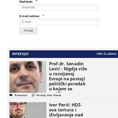
*
Nadimak:
*
E-mail adresa:
INTERVJUI
VIŠE ČLANAKA
Prof.dr. Senadin
Lavić : Nigdje više
u razvijenoj
Evropi ne postoji
politički poredak
u kojem se
etničke grupe


Komentari
Pročitaj čitav članak
pojavljuju kao
osnovne
Ivor Perić: HDZ-
političke jedinice
ova tortura i
iživljavanje nad