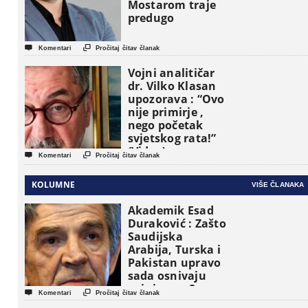
Mostarom traje
predugo


Komentari
Pročitaj čitav članak
Vojni analitičar
dr. Vilko Klasan
upozorava : “Ovo
nije primirje ,
nego početak
svjetskog rata!”
(Video)


Komentari
Pročitaj čitav članak
KOLUMNE
VIŠE ČLANAKA
Akademik Esad
Duraković : Zašto
Saudijska
Arabija, Turska i
Pakistan upravo
sada osnivaju
vojni savez?


Komentari
Pročitaj čitav članak