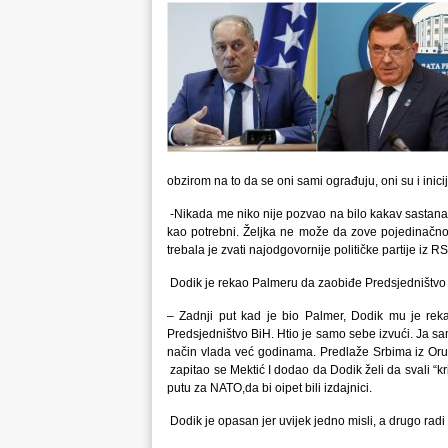
obzirom na to da se oni sami ograđuju, oni su i inici
-Nikada me niko nije pozvao na bilo kakav sastanak
kao potrebni. Željka ne može da zove pojedinačno 
trebala je zvati najodgovornije političke partije iz 
Dodik je rekao Palmeru da zaobiđe Predsjedništvo
– Zadnji put kad je bio Palmer, Dodik mu je rek
Predsjedništvo BiH. Htio je samo sebe izvući. Ja s
način vlada već godinama. Predlaže Srbima iz Oru
zapitao se Mektić I dodao da Dodik želi da svali “kr
putu za NATO,da bi oipet bili izdajnici.
Dodik je opasan jer uvijek jedno misli, a drugo radi