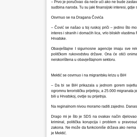
– Prvo je poručivao da neće ući ako ne bude zastave
sudbina naroda. Tu su jaki finansijski interesi, gdje
Osvrnuo se na Dragana Čovića
– Čović se našao u toj ruskoj priči – jedino što mož
interes i stranih i domaćih lica, vrlo bliskih vlast
Hrvatske.
Obavještajne I sigurnosne agencije imaju sve rele
politčkom rukovodstvu države. Ona će otići onim
neiskorištena u obavještajnom sektoru.
Mektić se osvrnuo i na migrantsku krizu u BiH
– Da bi se BiH prikazala u jednom gorem svjetlu,
ogromnu terorističku prijetnju, a 25.000 migranata je 
bili u Hrvatskoj, ovdje su prijetnja.
Na reginalnom nivou moramo raditi zajedno. Danas j
Drago mi je što je SDS na ovakav način djelovao, 
kriminal, politička korupcija i problem u pravo
zakona. Ne može da funkcioniše država ako nema pr
je Mektić.