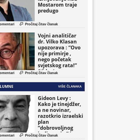
Mostarom traje
predugo

omentari
Pročitaj čitav članak
Vojni analitičar
dr. Vilko Klasan
upozorava : “Ovo
nije primirje ,
nego početak
svjetskog rata!”
(Video)

omentari
Pročitaj čitav članak
LUMNE
VIŠE ČLANAKA
Gideon Levy :
Kako je tinejdžer,
a ne novinar,
razotkrio izraelski
plan
“dobrovoljnog
iseljavanja ” iz

omentari
Pročitaj čitav članak
Gaze