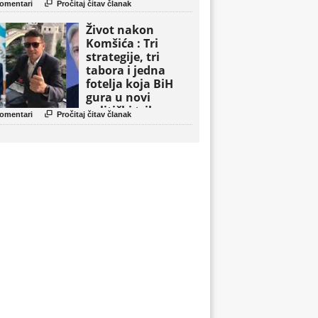

omentari
Pročitaj čitav članak
Život nakon
Komšića : Tri
strategije, tri
tabora i jedna
fotelja koja BiH
gura u novi
politički triler

omentari
Pročitaj čitav članak