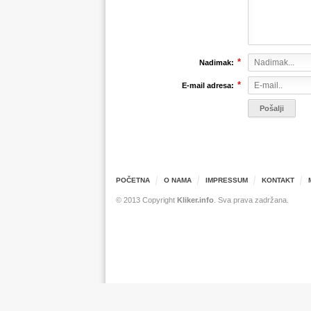
*
Nadimak:
*
E-mail adresa:
POČETNA
O NAMA
IMPRESSUM
KONTAKT
© 2013 Copyright
Kliker.info
. Sva prava zadržana.