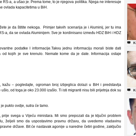
 RS-a, a ušao je. Prema tome, to je njegova politika. Njega ne interesuje
 se ovlada kapacitetima u BiH.
ete je da štitite nekoga. Primjer takvih scenarija je i Aluminij, jer tu ima
ima RS-a, da se ovlada Aluminijem. Sve je kordinisano između HDZ BiH i HDZ

K
vantne podatke I informacije.Takvu jednu informaciju morali biste dati
a od kojih je sve krenulo. Nemate kome da je date. Informacija ostaje
 kažu – pogledajte, ogroman broj izbjeglica dolazi u BiH i predstavlja
ušlo, od toga je oko 23.000 izašlo. Ti isti migranti nisu bili prijetnja dok su

K
e puklo ovdje, sutra će tamo.
prije svega u Vijeću ministara. Mi smo prepozali da je ključni problem
suđu, željeli smo da uspostavimo pravnu državu, da uvedemo vladavinu
avne države. Bit će nastavak agonije u naredne četiri godine, zaključio