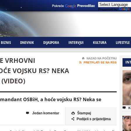
Powered by
BIZNIS
DNEVNIK
DIJASPORA
INTERVJUI
KULTURA
LIFESTYLE
JE VRHOVNI
⌂
NAZAD NA POČETNU
IN

PRETPLATI SE NA RSS
ĆE VOJSKU RS? NEKA
(VIDEO)
omandant OSBiH, a hoće vojsku RS? Neka se

K
Jedan komentar
Štampaj


Podijeli s prijateljima
