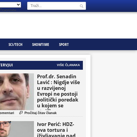
Translate
SCI/TECH
SHOWTIME
SPORT
TERVJUI
VIŠE ČLANAKA
Prof.dr. Senadin
Lavić : Nigdje više
u razvijenoj
Evropi ne postoji
politički poredak
u kojem se
etničke grupe

omentari
Pročitaj čitav članak
pojavljuju kao
osnovne političke
Ivor Perić: HDZ-
jedinice
ova tortura i
iživljavanje nad