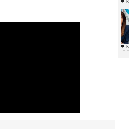

K

K