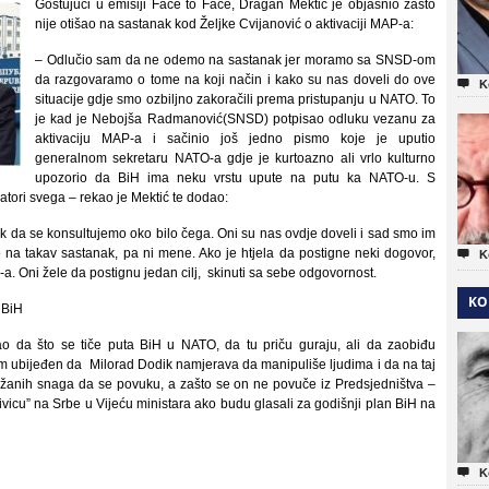
Gostujući u emisiji Face to Face, Dragan Mektić je objasnio zašto
nije otišao na sastanak kod Željke Cvijanović o aktivaciji MAP-a:
– Odlučio sam da ne odemo na sastanak jer moramo sa SNSD-om
da razgovaramo o tome na koji način i kako su nas doveli do ove

K
situacije gdje smo ozbiljno zakoračili prema pristupanju u NATO. To
je kad je Nebojša Radmanović(SNSD) potpisao odluku vezanu za
aktivaciju MAP-a i sačinio još jedno pismo koje je uputio
generalnom sekretaru NATO-a gdje je kurtoazno ali vrlo kulturno
upozorio da BiH ima neku vrstu upute na putu ka NATO-u. S
jatori svega – rekao je Mektić te dodao:
 da se konsultujemo oko bilo čega. Oni su nas ovdje doveli i sad smo im
na takav sastanak, pa ni mene. Ako je htjela da postigne neki dogovor,

K
RS-a. Oni žele da postignu jedan cilj, skinuti sa sebe odgovornost.
KO
 BiH
ao da što se tiče puta BiH u NATO, da tu priču guraju, ali da zaobiđu
am ubijeđen da Milorad Dodik namjerava da manipuliše ljudima i da na taj
žanih snaga da se povuku, a zašto se on ne povuče iz Predsjedništva –
ivicu” na Srbe u Vijeću ministara ako budu glasali za godišnji plan BiH na

K