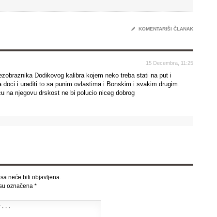
✎
KOMENTARIŠI ČLANAK
15 Decembra, 11:25
ezobraznika Dodikovog kalibra kojem neko treba stati na put i
a doci i uraditi to sa punim ovlastima i Bonskim i svakim drugim.
u na njegovu drskost ne bi polucio niceg dobrog
sa neće biti objavljena.
 su označena
*