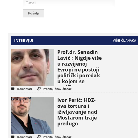
INTERVJUI
VIŠE ČLANAKA
Prof.dr. Senadin
Lavić : Nigdje više
u razvijenoj
Evropi ne postoji
politički poredak
u kojem se
etničke grupe


Komentari
Pročitaj čitav članak
pojavljuju kao
osnovne
Ivor Perić: HDZ-
političke jedinice
ova tortura i
iživljavanje nad
Mostarom traje
predugo


Komentari
Pročitaj čitav članak