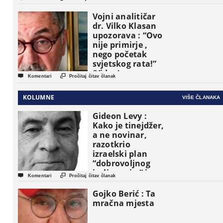
Vojni analitičar
dr. Vilko Klasan
upozorava : “Ovo
nije primirje ,
nego početak
svjetskog rata!”
(Video)


Komentari
Pročitaj čitav članak
KOLUMNE
VIŠE ČLANAKA
Gideon Levy :
Kako je tinejdžer,
a ne novinar,
razotkrio
izraelski plan
“dobrovoljnog
iseljavanja ” iz


Komentari
Pročitaj čitav članak
Gaze
Gojko Berić : Ta
mračna mjesta