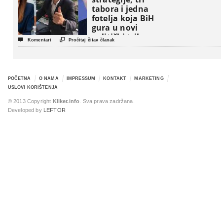
tabora i jedna
fotelja koja BiH
gura u novi
politički triler


Komentari
Pročitaj čitav članak
POČETNA
O NAMA
IMPRESSUM
KONTAKT
MARKETING
USLOVI KORIŠTENJA
© 2013 Copyright
Kliker.info
. Sva prava zadržana.
Developed by
LEFTOR