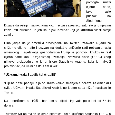
pomogla sniziti
cijene nafte,
iako raste
pritisak na
Sjedinjene
Države da oštrijim sankcijama kazni svoju saveznicu zato što je u njezinu
konzulatu brutalno ubijen saudijski novinar koji je kritizirao vlasti svoje
zemlje.
Hina javlja da je američki predsjednik na Twitteru zahvalio Rijadu za
sniženje cijene nafte i pozvao na dodatno sniženje radi poticanja rasta
američkog i svjetskoga gospodarstva.Trump je ponovo kritikovao rast
cijena nafte kao i Organizaciju zemalja izvoznica nafte (OPEC) zbog
njihove proizvodnje te je pritiskao Saudijsku Arabiju, koja je najveći
proizvođač, da učini nešto s tim u vezi.
“Uživam, hvala Saudijskoj Arabiji!”
“Cijene nafte padaju. Sjajno! Kako veliko smanjenje poreza za Ameriku i
svijet. Uživam! Hvala Saudijskoj Arabiji, no idemo sada niže!” napisao je
Trump.
Na američkom se tržištu barelom u srijedu trgovalo po cijeni od 54,44
dolara.
Trumpov tvit objavljen je dvije sedmice prije ključnog sastanka OPEC-a