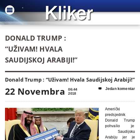
DONALD TRUMP :
“UŽIVAM! HVALA
SAUDIJSKOJ ARABIJI!”
Donald Trump : “Uživam! Hvala Saudijskoj Arabiji!”
22 Novembra
Jedan komentar

06:44
2018
Američki
predsjednik
Donald Trump
pohvalio je
Saudijsku
Arabiju jer je