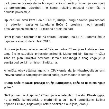
na kojem se očekuje da će ta organizacija smanjiti proizvodnju strahujući
od prekomjerne opskrbe, i to samo nekoliko mjeseci nakon što je
odlučila povećati je.
Upućeni su izvori kazali da bi OPEC, Rusija i drugi neovisni proizvođači
na redovitom sastanku kartela u Beču 6. prosinca mogli smanjiti
proizvodnju za milion do 1,4 miliona barela na dan.
Brent je pao s rekordnih 86,74 dolara u oktobru na 61,71 u utorak, što je
najniža cijena od decembra 2017.
U utorak je Trump obećao ostati “vjeran partner” Saudijske Arabije uprkos
tome što je saudijski prijestolonasljednik Mohamed bin Salman možda
znao za plan ubojstva novinara Jamala Khashoggija zbog čega je ta
zemlja pod velikim pritiskom i kritikama.
Američka obavještajna agencija CIA vjeruje da je Khashoggijevu smrt
izravno naredio sam prijestolonasljednik, pravi vladar te zemlje.
Trump neće otkazati prodaju oružja Saudijcima, kaže da bi to bio “glup
potez”
SAD je uveo sankcije za 17 Saudijaca upletenih u ubojstvo Khashoggija,
no američki kongresnici, a među njima su i neki republikanci kojima
pripada i Trump, zagovaraju oštrije sankcije Saudijskoj Arabiji.