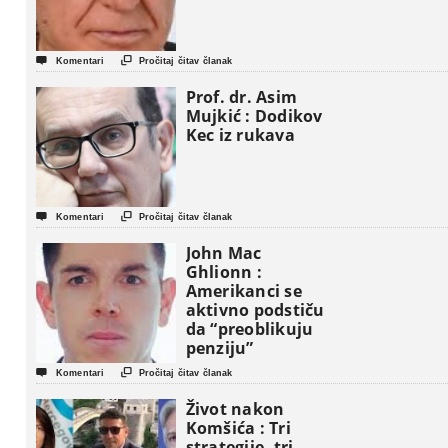


Komentari
Pročitaj čitav članak
Prof. dr. Asim
Mujkić : Dodikov
Kec iz rukava


Komentari
Pročitaj čitav članak
John Mac
Ghlionn :
Amerikanci se
aktivno podstiču
da “preoblikuju
penziju”


Komentari
Pročitaj čitav članak
Život nakon
Komšića : Tri
strategije, tri