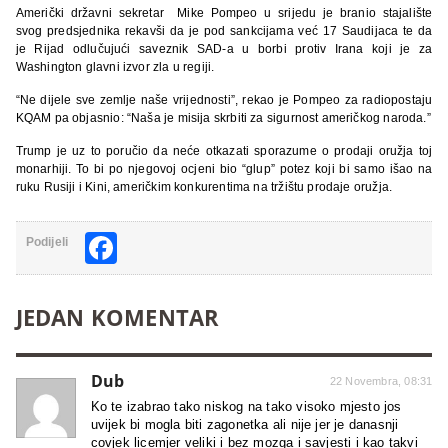
Američki državni sekretar Mike Pompeo u srijedu je branio stajalište
svog predsjednika rekavši da je pod sankcijama već 17 Saudijaca te da
je Rijad odlučujući saveznik SAD-a u borbi protiv Irana koji je za
Washington glavni izvor zla u regiji.
“Ne dijele sve zemlje naše vrijednosti”, rekao je Pompeo za radiopostaju
KQAM pa objasnio: “Naša je misija skrbiti za sigurnost američkog naroda.”
Trump je uz to poručio da neće otkazati sporazume o prodaji oružja toj
monarhiji. To bi po njegovoj ocjeni bio “glup” potez koji bi samo išao na
ruku Rusiji i Kini, američkim konkurentima na tržištu prodaje oružja.
Facebook
Podijeli
JEDAN KOMENTAR
Dub
22 Novembra, 08:31
Ko te izabrao tako niskog na tako visoko mjesto jos
uvijek bi mogla biti zagonetka ali nije jer je danasnji
covjek licemjer veliki i bez mozga i savjesti i kao takvi