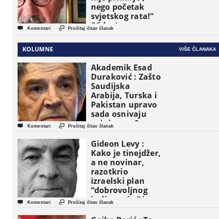
nego početak
svjetskog rata!”
(Video)


Komentari
Pročitaj čitav članak
KOLUMNE
VIŠE ČLANAKA
Akademik Esad
Duraković : Zašto
Saudijska
Arabija, Turska i
Pakistan upravo
sada osnivaju
vojni savez?


Komentari
Pročitaj čitav članak
Gideon Levy :
Kako je tinejdžer,
a ne novinar,
razotkrio
izraelski plan
“dobrovoljnog
iseljavanja ” iz


Komentari
Pročitaj čitav članak
Gaze