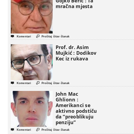
Gojko Berić : Ta
mračna mjesta


Komentari
Pročitaj čitav članak
Prof. dr. Asim
Mujkić : Dodikov
Kec iz rukava


Komentari
Pročitaj čitav članak
John Mac
Ghlionn :
Amerikanci se
aktivno podstiču
da “preoblikuju
penziju”


Komentari
Pročitaj čitav članak