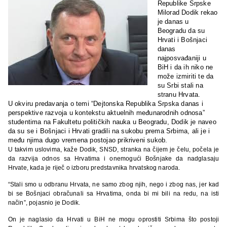
Republike Srpske
Milorad Dodik rekao
je danas u
Beogradu da su
Hrvati i Bošnjaci
danas
najposvađaniji u
BiH i da ih niko ne
može izmiriti te da
su Srbi stali na
stranu Hrvata.
U okviru predavanja o temi “Dejtonska Republika Srpska danas i
perspektive razvoja u kontekstu aktuelnih međunarodnih odnosa”
studentima na Fakultetu političkih nauka u Beogradu, Dodik je naveo
da su se i Bošnjaci i Hrvati gradili na sukobu prema Srbima, ali je i
među njima dugo vremena postojao prikriveni sukob.
U takvim uslovima, kaže Dodik, SNSD, stranka na čijem je čelu, počela je
da razvija odnos sa Hrvatima i onemogući Bošnjake da nadglasaju
Hrvate, kada je riječ o izboru predstavnika hrvatskog naroda.
“Stali smo u odbranu Hrvata, ne samo zbog njih, nego i zbog nas, jer kad
bi se Bošnjaci obračunali sa Hrvatima, onda bi mi bili na redu, na isti
način”, pojasnio je Dodik.
On je naglasio da Hrvati u BiH ne mogu oprostiti Srbima što postoji