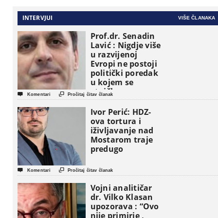
INTERVJUI
VIŠE ČLANAKA
Prof.dr. Senadin
Lavić : Nigdje više
u razvijenoj
Evropi ne postoji
politički poredak
u kojem se
etničke grupe


Komentari
Pročitaj čitav članak
pojavljuju kao
osnovne
Ivor Perić: HDZ-
političke jedinice
ova tortura i
iživljavanje nad
Mostarom traje
predugo


Komentari
Pročitaj čitav članak
Vojni analitičar
dr. Vilko Klasan
upozorava : “Ovo
nije primirje ,