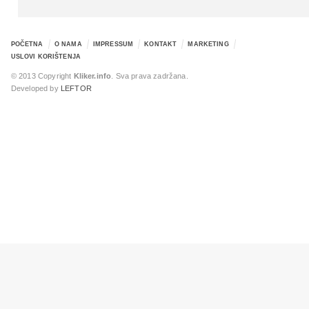
POČETNA
O NAMA
IMPRESSUM
KONTAKT
MARKETING
USLOVI KORIŠTENJA
© 2013 Copyright
Kliker.info
. Sva prava zadržana.
Developed by
LEFTOR