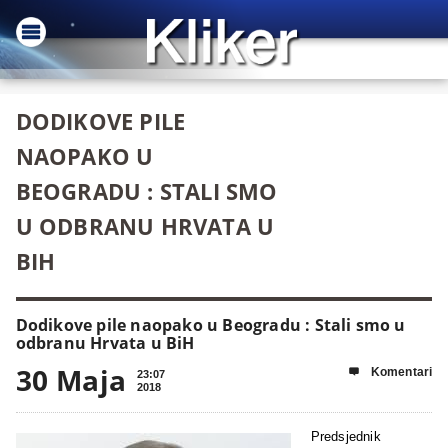
DODIKOVE PILE
NAOPAKO U
BEOGRADU : STALI SMO
U ODBRANU HRVATA U
BIH
Dodikove pile naopako u Beogradu : Stali smo u
odbranu Hrvata u BiH
30 Maja
Komentari

23:07
2018
Predsjednik