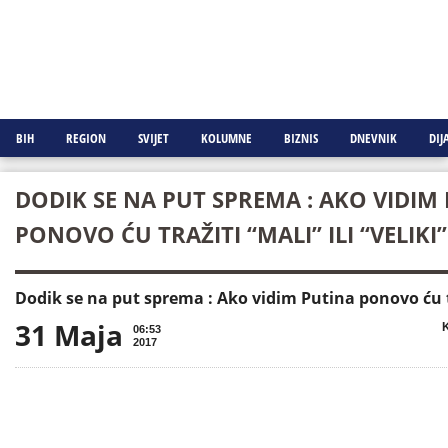
BIH
REGION
SVIJET
KOLUMNE
BIZNIS
DNEVNIK
DIJ
DODIK SE NA PUT SPREMA : AKO VIDIM
PONOVO ĆU TRAŽITI “MALI” ILI “VELIKI
Dodik se na put sprema : Ako vidim Putina ponovo ću tra
31 Maja

K
06:53
2017