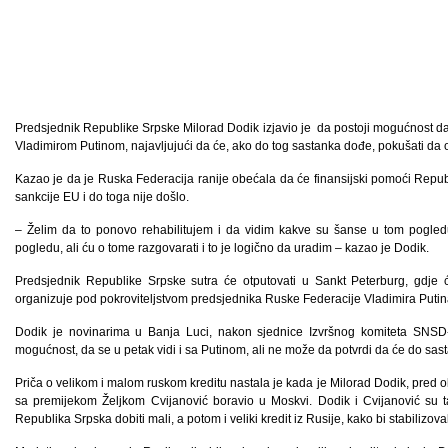
Predsjednik Republike Srpske Milorad Dodik izjavio je da postoji mogućnost d
Vladimirom Putinom, najavljujući da će, ako do tog sastanka dođe, pokušati da os
Kazao je da je Ruska Federacija ranije obećala da će finansijski pomoći Republ
sankcije EU i do toga nije došlo.
– Želim da to ponovo rehabilitujem i da vidim kakve su šanse u tom pogled
pogledu, ali ću o tome razgovarati i to je logično da uradim – kazao je Dodik.
Predsjednik Republike Srpske sutra će otputovati u Sankt Peterburg, gdje će
organizuje pod pokroviteljstvom predsjednika Ruske Federacije Vladimira Putin
Dodik je novinarima u Banja Luci, nakon sjednice Izvršnog komiteta SNSD-
mogućnost, da se u petak vidi i sa Putinom, ali ne može da potvrdi da će do sast
Priča o velikom i malom ruskom kreditu nastala je kada je Milorad Dodik, pred 
sa premijekom Željkom Cvijanović boravio u Moskvi. Dodik i Cvijanović su 
Republika Srpska dobiti mali, a potom i veliki kredit iz Rusije, kako bi stabilizoval