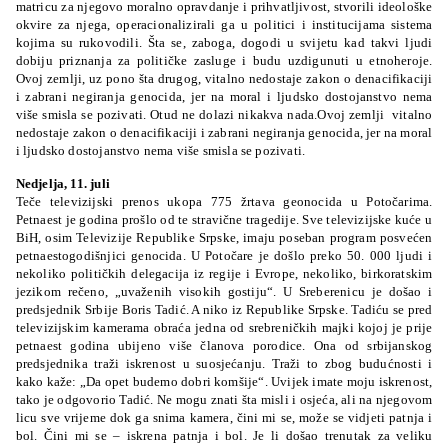
matricu za njegovo moralno opravdanje i prihvatljivost, stvorili ideološke
okvire za njega, operacionalizirali ga u politici i institucijama sistema
kojima su rukovodili. Šta se, zaboga, dogodi u svijetu kad takvi ljudi
dobiju priznanja za političke zasluge i budu uzdigunuti u etnoheroje.
Ovoj zemlji, uz pono šta drugog, vitalno nedostaje zakon o denacifikaciji
i zabrani negiranja genocida, jer na moral i ljudsko dostojanstvo nema
više smisla se pozivati. Otud ne dolazi nikakva nada.Ovoj zemlji vitalno
nedostaje zakon o denacifikaciji i zabrani negiranja genocida, jer na moral
i ljudsko dostojanstvo nema više smisla se pozivati.
Nedjelja, 11. juli
Teče televizijski prenos ukopa 775 žrtava geonocida u Potočarima.
Petnaest je godina prošlo od te stravične tragedije. Sve televizijske kuće u
BiH, osim Televizije Republike Srpske, imaju poseban program posvećen
petnaestogodišnjici genocida. U Potočare je došlo preko 50. 000 ljudi i
nekoliko političkih delegacija iz regije i Evrope, nekoliko, birkoratskim
jezikom rečeno, „uvaženih visokih gostiju“. U Sreberenicu je došao i
predsjednik Srbije Boris Tadić. A niko iz Republike Srpske. Tadiću se pred
televizijskim kamerama obraća jedna od srebreničkih majki kojoj je prije
petnaest godina ubijeno više članova porodice. Ona od srbijanskog
predsjednika traži iskrenost u suosjećanju. Traži to zbog budućnosti i
kako kaže: „Da opet budemo dobri komšije“. Uvijek imate moju iskrenost,
tako je odgovorio Tadić. Ne mogu znati šta misli i osjeća, ali na njegovom
licu sve vrijeme dok ga snima kamera, čini mi se, može se vidjeti patnja i
bol. Čini mi se – iskrena patnja i bol. Je li došao trenutak za veliku