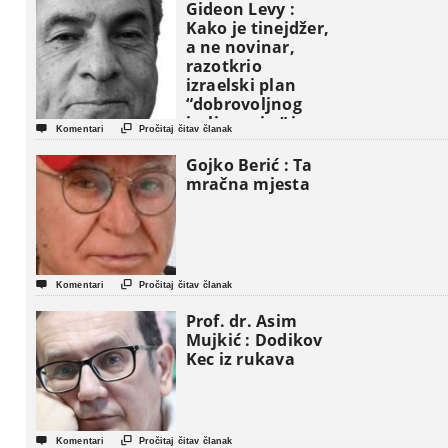
Gideon Levy :
Kako je tinejdžer,
a ne novinar,
razotkrio
izraelski plan
“dobrovoljnog
iseljavanja ” iz


Komentari
Pročitaj čitav članak
Gaze
Gojko Berić : Ta
mračna mjesta


Komentari
Pročitaj čitav članak
Prof. dr. Asim
Mujkić : Dodikov
Kec iz rukava


Komentari
Pročitaj čitav članak