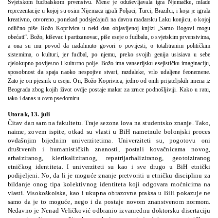
Svjetskom fudbalskom prvenstvu. Mene je oduševljavala igra Njemačke, mlade
reprezentacije u kojoj su osim Nijemaca igrali Poljaci, Turci, Brazilci, i koja je igrala
kreativno, otvoreno, ponekad podsjećajući na davnu mađarsku Laku konjicu, o kojoj
odlično piše Božo Koprivica u neki dan objavljenoj knjizi „Samo Bogovi mogu
obećati“. Božo, kiševac i partizanovac, piše eseje o fudbalu, o svjetskim prvenstvima,
a ona su mu povod da nadahnuto govori o povijesti, o totalitranim političkim
sistemima, o kulturi, jer fudbal, po njemu, preko svojih genija usisiava u sebe
cjelokupno povijesno i kulturno polje. Božo ima vanserijsku esejističku imaginaciju,
sposobnost da spaja naoko nespojive stvari, razdaleke, vrlo udaljene feonemene.
Zato je on pjesnik u eseju. On, Božo Koprivica, jedno od onih prijateljskih imena iz
Beograda zbog kojih život ovdje postaje makar za zrnce podnošljiviji. Kako u ratu,
tako i danas u ovm psedomiru.
Utorak, 13. juli
Čitav dan sam na fakultetu. Traje sezona lova na studentsko znanje. Tako,
naime, zovem ispite, otkad su vlasti u BiH nametnule bolonjski proces
ovdašnjim bijednim univerzitetima. Univerziteti su, pogotovu oni
društvenih i humanističkih znanosti, postali kovačnicama novog,
arhaiziranog, klerikaliziranog, repatrijarhaliziranog, geotoiziranog
etničkog identiteta. I univerziteti su kao i sve drugo u BiH etnički
podijeljeni. No, da li je moguće znanje pretvoriti u etničku disciplinu za
bildanje onog tipa kolektivnog identiteta koji odgovara moćnicima na
vlasti. Visokoškolska, kao i ukupna obrazovna praksa u BiH pokazuje ne
samo da je to moguće, nego i da postaje novom znanstvenom normom.
Nedavno je Nenad Veličković odbranio izvanrednu doktorsku disertaciju