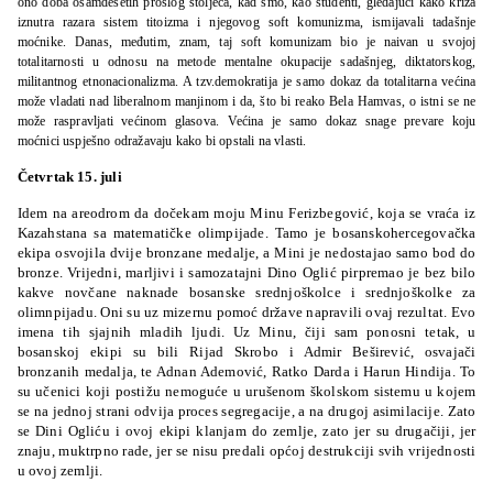
ono doba osamdesetih prošlog stoljeća, kad smo, kao studenti, gledajući kako kriza
iznutra razara sistem titoizma i njegovog soft komunizma, ismijavali tadašnje
moćnike. Danas, međutim, znam, taj soft komunizam bio je naivan u svojoj
totalitarnosti u odnosu na metode mentalne okupacije sadašnjeg, diktatorskog,
militantnog etnonacionalizma. A tzv.demokratija je samo dokaz da totalitarna većina
može vladati nad liberalnom manjinom i da, što bi reako Bela Hamvas, o istni se ne
može raspravljati većinom glasova. Većina je samo dokaz snage prevare koju
moćnici uspješno odražavaju kako bi opstali na vlasti.
Četvrtak 15. juli
Idem na areodrom da dočekam moju Minu Ferizbegović, koja se vraća iz
Kazahstana sa matematičke olimpijade. Tamo je bosanskohercegovačka
ekipa osvojila dvije bronzane medalje, a Mini je nedostajao samo bod do
bronze. Vrijedni, marljivi i samozatajni Dino Oglić pirpremao je bez bilo
kakve novčane naknade bosanske srednjoškolce i srednjoškolke za
olimnpijadu. Oni su uz mizernu pomoć države napravili ovaj rezultat. Evo
imena tih sjajnih mladih ljudi. Uz Minu, čiji sam ponosni tetak, u
bosanskoj ekipi su bili Rijad Skrobo i Admir Beširević, osvajači
bronzanih medalja, te Adnan Ademović, Ratko Darda i Harun Hindija. To
su učenici koji postižu nemoguće u urušenom školskom sistemu u kojem
se na jednoj strani odvija proces segregacije, a na drugoj asimilacije. Zato
se Dini Ogliću i ovoj ekipi klanjam do zemlje, zato jer su drugačiji, jer
znaju, muktrpno rade, jer se nisu predali općoj destrukciji svih vrijednosti
u ovoj zemlji.