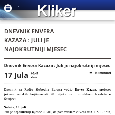
DNEVNIK ENVERA
KAZAZA : JULI JE
NAJOKRUTNIJI MJESEC
Dnevnik Envera Kazaza : Juli je najokrutniji mjesec
17 Jula
Komentari

06:47
2010
Dnevnik za Radio Slobodna Evropa vodio
Enver Kazaz
, profesor
južnoslovenskih književnosti 20. vijeka na Filozofskom fakuletu u
Sarajevu
Subota, 10. juli
Juli je najokrutniji mjesec u BiH, da parafraziram čuveni stih T. S. Elliota,