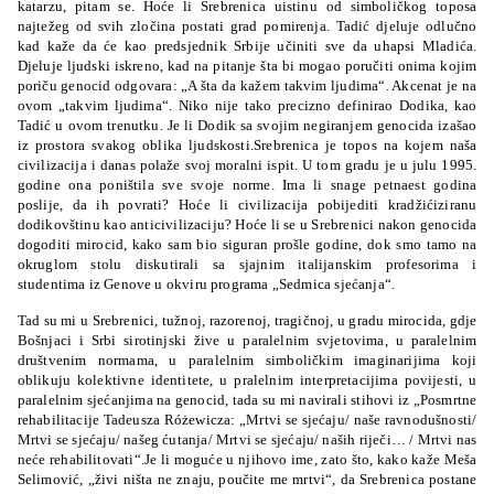
katarzu, pitam se. Hoće li Srebrenica uistinu od simboličkog toposa
najtežeg od svih zločina postati grad pomirenja. Tadić djeluje odlučno
kad kaže da će kao predsjednik Srbije učiniti sve da uhapsi Mladića.
Djeluje ljudski iskreno, kad na pitanje šta bi mogao poručiti onima kojim
poriču genocid odgovara: „A šta da kažem takvim ljudima“. Akcenat je na
ovom „takvim ljudima“. Niko nije tako precizno definirao Dodika, kao
Tadić u ovom trenutku. Je li Dodik sa svojim negiranjem genocida izašao
iz prostora svakog oblika ljudskosti.Srebrenica je topos na kojem naša
civilizacija i danas polaže svoj moralni ispit. U tom gradu je u julu 1995.
godine ona poništila sve svoje norme. Ima li snage petnaest godina
poslije, da ih povrati? Hoće li civilizacija pobijediti kradžićiziranu
dodikovštinu kao anticivilizaciju? Hoće li se u Srebrenici nakon genocida
dogoditi mirocid, kako sam bio siguran prošle godine, dok smo tamo na
okruglom stolu diskutirali sa sjajnim italijanskim profesorima i
studentima iz Genove u okviru programa „Sedmica sjećanja“.
Tad su mi u Srebrenici, tužnoj, razorenoj, tragičnoj, u gradu mirocida, gdje
Bošnjaci i Srbi sirotinjski žive u paralelnim svjetovima, u paralelnim
društvenim normama, u paralelnim simboličkim imaginarijima koji
oblikuju kolektivne identitete, u pralelnim interpretacijima povijesti, u
paralelnim sjećanjima na genocid, tada su mi navirali stihovi iz „Posmrtne
rehabilitacije Tadeusza Różewicza: „Mrtvi se sjećaju/ naše ravnodušnosti/
Mrtvi se sjećaju/ našeg ćutanja/ Mrtvi se sjećaju/ naših riječi… / Mrtvi nas
neće rehabilitovati“.Je li moguće u njihovo ime, zato što, kako kaže Meša
Selimović, „živi ništa ne znaju, poučite me mrtvi“, da Srebrenica postane