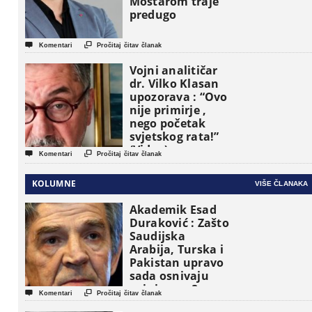
Mostarom traje
predugo


Komentari
Pročitaj čitav članak
Vojni analitičar
dr. Vilko Klasan
upozorava : “Ovo
nije primirje ,
nego početak
svjetskog rata!”
(Video)


Komentari
Pročitaj čitav članak
KOLUMNE
VIŠE ČLANAKA
Akademik Esad
Duraković : Zašto
Saudijska
Arabija, Turska i
Pakistan upravo
sada osnivaju
vojni savez?


Komentari
Pročitaj čitav članak