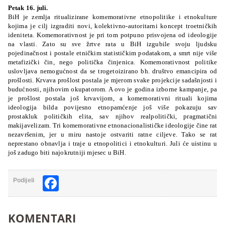
Petak 16. juli.
BiH je zemlja ritualizirane komemorativne etnopolitike i etnokulture
kojima je cilj izgraditi novi, kolektivno-autoritarni koncept troetničkih
ideniteta. Komemorativnost je pri tom potpuno prisvojena od ideologije
na vlasti. Zato su sve žrtve rata u BiH izgubile svoju ljudsku
pojedinačnost i postale etničkim statističkim podatakom, a smrt nije više
metafizički čin, nego politička činjenica. Komemorativnost politike
uslovljava nemogućnost da se trogetoizirano bh. društvo emancipira od
prošlosti. Krvava prošlost postala je mjerom svake projekcije sadašnjosti i
budućnosti, njihovim okupatorom. A ovo je godina izborne kampanje, pa
je prošlost postala još krvavijom, a komemorativni rituali kojima
ideologija bilda povijesno etnopamćenje još više pokazuju sav
prostakluk političkih elita, sav njihov realpolitički, pragmatični
makijavelizam. Tri komemorativne etnonacionalističke ideologije čine rat
nezavršenim, jer u miru nastoje ostvariti ratne ciljeve. Tako se rat
neprestano obnavlja i traje u etnopolitici i etnokulturi. Juli će uistinu u
još zadugo biti najokrutniji mjesec u BiH.
Facebook
Podijeli
KOMENTARI