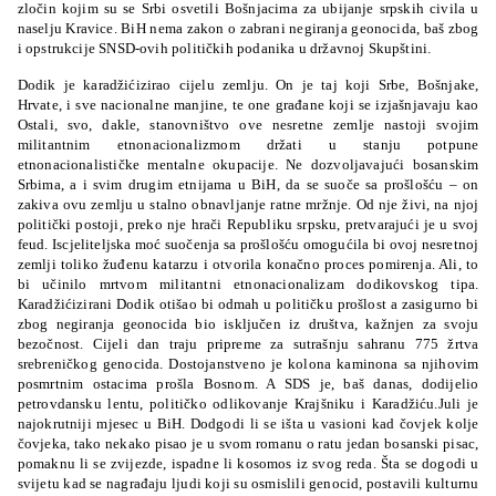
zločin kojim su se Srbi osvetili Bošnjacima za ubijanje srpskih civila u
naselju Kravice. BiH nema zakon o zabrani negiranja geonocida, baš zbog
i opstrukcije SNSD-ovih političkih podanika u državnoj Skupštini.
Dodik je karadžićizirao cijelu zemlju. On je taj koji Srbe, Bošnjake,
Hrvate, i sve nacionalne manjine, te one građane koji se izjašnjavaju kao
Ostali, svo, dakle, stanovništvo ove nesretne zemlje nastoji svojim
militantnim etnonacionalizmom držati u stanju potpune
etnonacionalističke mentalne okupacije. Ne dozvoljavajući bosanskim
Srbima, a i svim drugim etnijama u BiH, da se suoče sa prošlošću – on
zakiva ovu zemlju u stalno obnavljanje ratne mržnje. Od nje živi, na njoj
politički postoji, preko nje hrači Republiku srpsku, pretvarajući je u svoj
feud. Iscjeliteljska moć suočenja sa prošlošću omogućila bi ovoj nesretnoj
zemlji toliko žuđenu katarzu i otvorila konačno proces pomirenja. Ali, to
bi učinilo mrtvom militantni etnonacionalizam dodikovskog tipa.
Karadžićizirani Dodik otišao bi odmah u političku prošlost a zasigurno bi
zbog negiranja geonocida bio isključen iz društva, kažnjen za svoju
bezočnost. Cijeli dan traju pripreme za sutrašnju sahranu 775 žrtva
srebreničkog genocida. Dostojanstveno je kolona kaminona sa njihovim
posmrtnim ostacima prošla Bosnom. A SDS je, baš danas, dodijelio
petrovdansku lentu, političko odlikovanje Krajšniku i Karadžiću.Juli je
najokrutniji mjesec u BiH. Dodgodi li se išta u vasioni kad čovjek kolje
čovjeka, tako nekako pisao je u svom romanu o ratu jedan bosanski pisac,
pomaknu li se zvijezde, ispadne li kosomos iz svog reda. Šta se dogodi u
svijetu kad se nagrađaju ljudi koji su osmislili genocid, postavili kulturnu