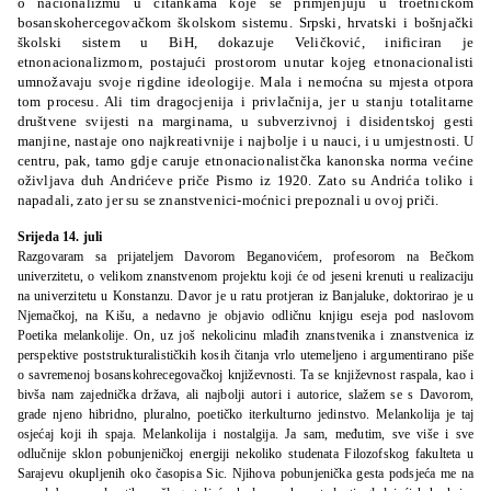
o nacionalizmu u čitankama koje se primjenjuju u troetničkom
bosanskohercegovačkom školskom sistemu. Srpski, hrvatski i bošnjački
školski sistem u BiH, dokazuje Veličković, inificiran je
etnonacionalizmom, postajući prostorom unutar kojeg etnonacionalisti
umnožavaju svoje rigdine ideologije. Mala i nemoćna su mjesta otpora
tom procesu. Ali tim dragocjenija i privlačnija, jer u stanju totalitarne
društvene svijesti na marginama, u subverzivnoj i disidentskoj gesti
manjine, nastaje ono najkreativnije i najbolje i u nauci, i u umjestnosti. U
centru, pak, tamo gdje caruje etnonacionalistčka kanonska norma većine
oživljava duh Andrićeve priče Pismo iz 1920. Zato su Andrića toliko i
napadali, zato jer su se znanstvenici-moćnici prepoznali u ovoj priči.
Srijeda 14. juli
Razgovaram sa prijateljem Davorom Beganovićem, profesorom na Bečkom
univerzitetu, o velikom znanstvenom projektu koji će od jeseni krenuti u realizaciju
na univerzitetu u Konstanzu. Davor je u ratu protjeran iz Banjaluke, doktorirao je u
Njemačkoj, na Kišu, a nedavno je objavio odličnu knjigu eseja pod naslovom
Poetika melankolije. On, uz još nekolicinu mlađih znanstvenika i znanstvenica iz
perspektive poststrukturalističkih kosih čitanja vrlo utemeljeno i argumentirano piše
o savremenoj bosanskohrecegovačkoj književnosti. Ta se književnost raspala, kao i
bivša nam zajednička država, ali najbolji autori i autorice, slažem se s Davorom,
grade njeno hibridno, pluralno, poetičko iterkulturno jedinstvo. Melankolija je taj
osjećaj koji ih spaja. Melankolija i nostalgija. Ja sam, međutim, sve više i sve
odlučnije sklon pobunjeničkoj energiji nekoliko studenata Filozofskog fakulteta u
Sarajevu okupljenih oko časopisa Sic. Njihova pobunjenička gesta podsjeća me na