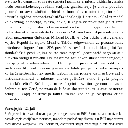
sve ono što danas nije: mjesto susreta i pomiranje, mjesto ukidanja granica
među bosanskohercegovačkim etnijma, granica koje je u ratu povukao
genocid, masovni zločini, urbicid, kulturocid, a u miru istrajnim radom
učvrstila rigidna etnonacionalistička ideologija i s njom usklađen model
kolektivnog pamćenja, mjesto, dakle, u kojem će život pobijediti smrt,
pravda zločin, etika etnonacionalističku ideologiju, civilizacija
barbarstvo etnonacionalističkih moćnika? A iznad ovih skpetičnih pitanja
lebdi grozomorna činjenica. Milorad Dodik je jučer otkrio bistu generalu
Vojske Republike srpske Momiru Taliću, odgovornom za pozante ratne
prijedorske logore. I on i SDS povukli su ovih dana nekoliko političko-
siomboličkih gesti kojima su ne samo negirali geonicocid nego su se i
direktno narugali žrtvama i svima onima koji nakon strašne ratne tragedije
nastoje graditi kakav-takav mir. Ovdje je mir produžetak rata političkim
sredstvima.Ali, nad žrtvama geonocida lebdi još jedno teško pitanje s
kojim će se Bošnjaci tek suočiti. Lebdi, naime, pitanje: da li se žrtve smiju
instrumentalizirati u mizerne dnevno-političke svrhe i golu pragmu
političkih elita? Koliko je tome doprinio svojim gvorom danas u
Srebrenici reis Cerić, ne znam da li će se iko pitati sutra u ovoj nesretnoj
zemlji, u kojoj politizacija ratnih trauma kao da je okupirala cijelu
beznadežnu budućnost.
Ponedjeljak, 12. juli
Počinje sedmica svakodnevne patnje u trogetoiziranoj BiH. Patnja se automatizirala i
postala egzistencijalnom normom, modelom podnošenja života, a u BiH traje surova
predizborna kampanja. Tzv. normalni, civlizirani svijet raspravlja o tek završenom