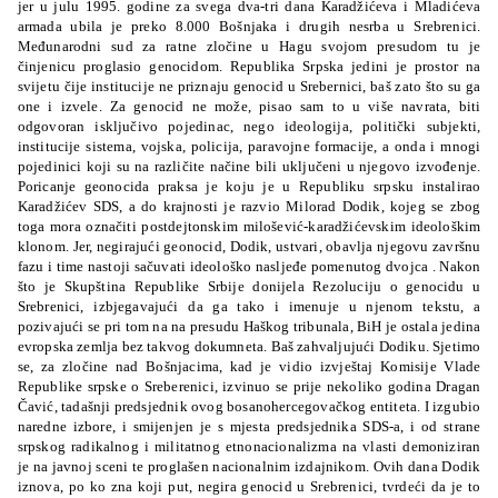
jer u julu 1995. godine za svega dva-tri dana Karadžićeva i Mladićeva
armada ubila je preko 8.000 Bošnjaka i drugih nesrba u Srebrenici.
Međunarodni sud za ratne zločine u Hagu svojom presudom tu je
činjenicu proglasio genocidom. Republika Srpska jedini je prostor na
svijetu čije institucije ne priznaju genocid u Srebernici, baš zato što su ga
one i izvele. Za genocid ne može, pisao sam to u više navrata, biti
odgovoran isključivo pojedinac, nego ideologija, politički subjekti,
institucije sistema, vojska, policija, paravojne formacije, a onda i mnogi
pojedinici koji su na različite načine bili uključeni u njegovo izvođenje.
Poricanje geonocida praksa je koju je u Republiku srpsku instalirao
Karadžićev SDS, a do krajnosti je razvio Milorad Dodik, kojeg se zbog
toga mora označiti postdejtonskim milošević-karadžićevskim ideološkim
klonom. Jer, negirajući geonocid, Dodik, ustvari, obavlja njegovu završnu
fazu i time nastoji sačuvati ideološko nasljeđe pomenutog dvojca . Nakon
što je Skupština Republike Srbije donijela Rezoluciju o genocidu u
Srebrenici, izbjegavajući da ga tako i imenuje u njenom tekstu, a
pozivajući se pri tom na na presudu Haškog tribunala, BiH je ostala jedina
evropska zemlja bez takvog dokumneta. Baš zahvaljujući Dodiku. Sjetimo
se, za zločine nad Bošnjacima, kad je vidio izvještaj Komisije Vlade
Republike srpske o Sreberenici, izvinuo se prije nekoliko godina Dragan
Čavić, tadašnji predsjednik ovog bosanohercegovačkog entiteta. I izgubio
naredne izbore, i smijenjen je s mjesta predsjednika SDS-a, i od strane
srpskog radikalnog i militatnog etnonacionalizma na vlasti demoniziran
je na javnoj sceni te proglašen nacionalnim izdajnikom. Ovih dana Dodik
iznova, po ko zna koji put, negira genocid u Srebrenici, tvrdeći da je to