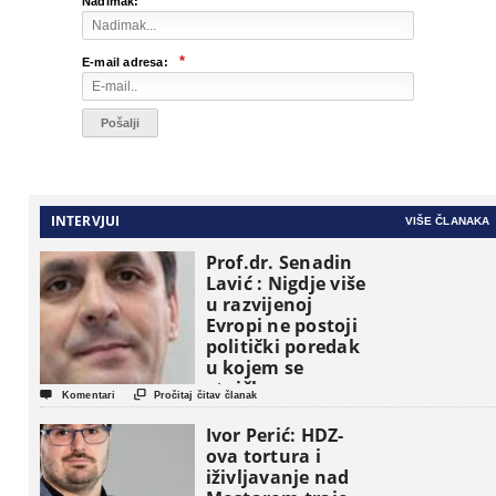
*
Nadimak:
*
E-mail adresa:
INTERVJUI
VIŠE ČLANAKA
Prof.dr. Senadin
Lavić : Nigdje više
u razvijenoj
Evropi ne postoji
politički poredak
u kojem se
etničke grupe


Komentari
Pročitaj čitav članak
pojavljuju kao
osnovne
Ivor Perić: HDZ-
političke jedinice
ova tortura i
iživljavanje nad