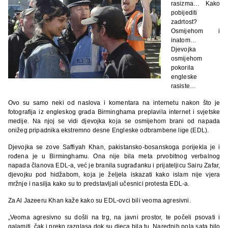
rasizma… Kako
pobijediti
zadrtost?
Osmijehom i
inatom…
Djevojka
osmijehom
pokorila
engleske
rasiste…
Ovo su samo neki od naslova i komentara na internetu nakon što je
fotografija iz engleskog grada Birminghama preplavila internet i svjetske
medije. Na njoj se vidi djevojka koja se osmijehom brani od napada
onižeg pripadnika ekstremno desne Engleske odbrambene lige (EDL).
Djevojka se zove Saffiyah Khan, pakistansko-bosanskoga porijekla je i
rođena je u Birminghamu. Ona nije bila meta prvobitnog verbalnog
napada članova EDL-a, već je branila sugrađanku i prijateljicu Sairu Zafar,
djevojku pod hidžabom, koja je željela iskazati kako islam nije vjera
mržnje i nasilja kako su to predstavljali učesnici protesta EDL-a.
Za Al Jazeeru Khan kaže kako su EDL-ovci bili veoma agresivni.
„Veoma agresivno su došli na trg, na javni prostor, te počeli psovati i
galamiti, čak i preko razglasa dok su djeca bila tu. Narednih pola sata bilo