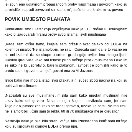
je ispunjeno uglavnom propagandom protiv muslimana i govorom kako su
teroristički napadi povezani sa islamom“, ističe ona u kratkom razgovoru.
POVIK UMJESTO PLAKATA
Kontaktirali smo i Zafar koja objašnjava kako je EDL došao u Birmingham
kako bi zagovarali mržnju protiv svog islama i svih muslimana.
„Kada sam otišla tamo, željela sam držati plakat daleko od EDL-a na
kojem bi pisalo: ‘Ne islamofobiji, ne ratu’. Osjećala sam da je to važno jer
su oni izabrali da se okupe u centru grada gdje uvijek ima mnogo ljudi.
Ukoliko ljudi vide kako oni iznose puno mržnje protiv muslimana i ako im
se niko ne bi usprotivio, barem plakatom, javnost će pomisliti kako je to
uredu raditi i govoriti, a nije“, govori ona za Al Jazeeru.
Ističe kako nije mogla istaći svoj plakat, a ni šutjeti zbog načina na koji su
opisivali muslimane.
„Napadali su sve muslimane, mislila sam kako nijedan musliman nije
takav kako oni govore. Nisam mogla šutjeti i uzviknula sam, jer sam
željela da javnost zna kako ne rade ispravno, uzviknula sam: ‘Ne rasizmu,
ne islamofobiji’. Čim sam to rekla, 60 ili 70 muškaraca me je okružilo.“
Nastavlja kako je nije bilo strah, već je bila iznenađena količinom mržnje
koju su ispoljavali članovi EDL-a prema njoj.