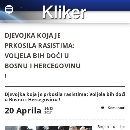
DJEVOJKA KOJA JE
PRKOSILA RASISTIMA:
VOLJELA BIH DOĆI U
BOSNU I HERCEGOVINU
!
Djevojka koja je prkosila rasistima: Voljela bih doći
u Bosnu i Hercegovinu !
20 Aprila
Komentari

16:33
2017
Smijeh u lice