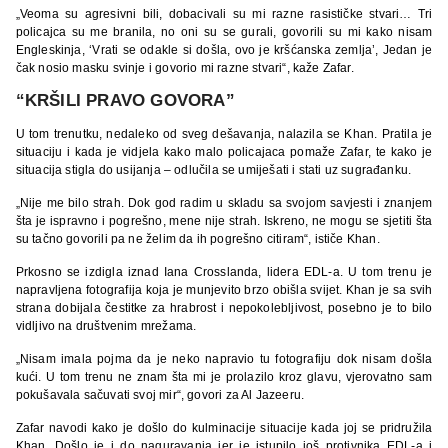
„Veoma su agresivni bili, dobacivali su mi razne rasističke stvari… Tri
policajca su me branila, no oni su se gurali, govorili su mi kako nisam
Engleskinja, ‘Vrati se odakle si došla, ovo je kršćanska zemlja’, Jedan je
čak nosio masku svinje i govorio mi razne stvari“, kaže Zafar.
“KRŠILI PRAVO GOVORA”
U tom trenutku, nedaleko od sveg dešavanja, nalazila se Khan. Pratila je
situaciju i kada je vidjela kako malo policajaca pomaže Zafar, te kako je
situacija stigla do usijanja – odlučila se umiješati i stati uz sugrađanku.
„Nije me bilo strah. Dok god radim u skladu sa svojom savjesti i znanjem
šta je ispravno i pogrešno, mene nije strah. Iskreno, ne mogu se sjetiti šta
su tačno govorili pa ne želim da ih pogrešno citiram“, ističe Khan.
Prkosno se izdigla iznad Iana Crosslanda, lidera EDL-a. U tom trenu je
napravljena fotografija koja je munjevito brzo obišla svijet. Khan je sa svih
strana dobijala čestitke za hrabrost i nepokolebljivost, posebno je to bilo
vidljivo na društvenim mrežama.
„Nisam imala pojma da je neko napravio tu fotografiju dok nisam došla
kući. U tom trenu ne znam šta mi je prolazilo kroz glavu, vjerovatno sam
pokušavala sačuvati svoj mir“, govori za Al Jazeeru.
Zafar navodi kako je došlo do kulminacije situacije kada joj se pridružila
Khan. Došlo je i do naguravanja jer je istupilo još protivnika EDL-a i