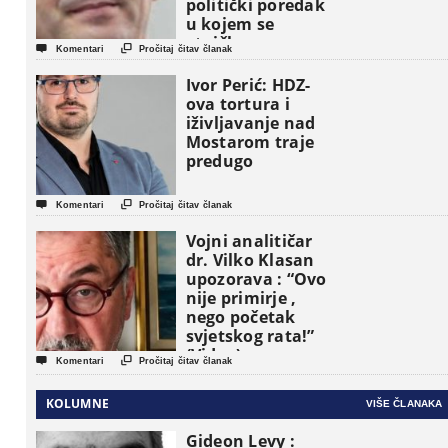
politički poredak
u kojem se
etničke grupe


Komentari
Pročitaj čitav članak
pojavljuju kao
osnovne
Ivor Perić: HDZ-
političke jedinice
ova tortura i
iživljavanje nad
Mostarom traje
predugo


Komentari
Pročitaj čitav članak
Vojni analitičar
dr. Vilko Klasan
upozorava : “Ovo
nije primirje ,
nego početak
svjetskog rata!”
(Video)


Komentari
Pročitaj čitav članak
KOLUMNE
VIŠE ČLANAKA
Gideon Levy :