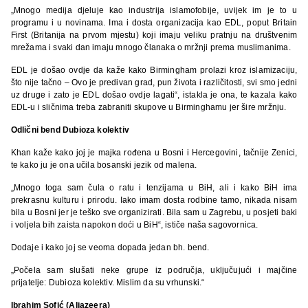
„Mnogo medija djeluje kao industrija islamofobije, uvijek im je to u
programu i u novinama. Ima i dosta organizacija kao EDL, poput Britain
First (Britanija na prvom mjestu) koji imaju veliku pratnju na društvenim
mrežama i svaki dan imaju mnogo članaka o mržnji prema muslimanima.
EDL je došao ovdje da kaže kako Birmingham prolazi kroz islamizaciju,
što nije tačno – Ovo je predivan grad, pun života i različitosti, svi smo jedni
uz druge i zato je EDL došao ovdje lagati“, istakla je ona, te kazala kako
EDL-u i sličnima treba zabraniti skupove u Birminghamu jer šire mržnju.
Odlični bend Dubioza kolektiv
Khan kaže kako joj je majka rođena u Bosni i Hercegovini, tačnije Zenici,
te kako ju je ona učila bosanski jezik od malena.
„Mnogo toga sam čula o ratu i tenzijama u BiH, ali i kako BiH ima
prekrasnu kulturu i prirodu. Iako imam dosta rodbine tamo, nikada nisam
bila u Bosni jer je teško sve organizirati. Bila sam u Zagrebu, u posjeti baki
i voljela bih zaista napokon doći u BiH“, ističe naša sagovornica.
Dodaje i kako joj se veoma dopada jedan bh. bend.
„Počela sam slušati neke grupe iz područja, uključujući i majčine
prijatelje: Dubioza kolektiv. Mislim da su vrhunski.“
Ibrahim Sofić (Aljazeera)