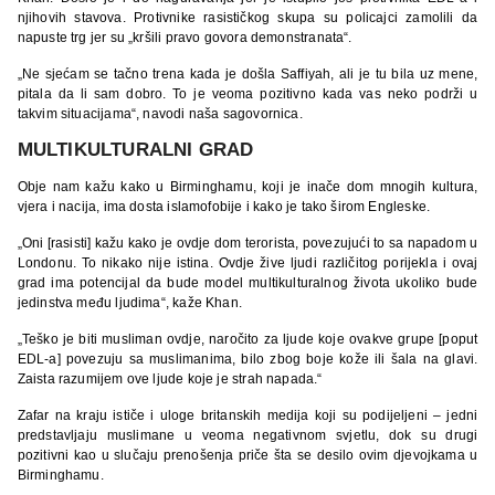
njihovih stavova. Protivnike rasističkog skupa su policajci zamolili da
napuste trg jer su „kršili pravo govora demonstranata“.
„Ne sjećam se tačno trena kada je došla Saffiyah, ali je tu bila uz mene,
pitala da li sam dobro. To je veoma pozitivno kada vas neko podrži u
takvim situacijama“, navodi naša sagovornica.
MULTIKULTURALNI GRAD
Obje nam kažu kako u Birminghamu, koji je inače dom mnogih kultura,
vjera i nacija, ima dosta islamofobije i kako je tako širom Engleske.
„Oni [rasisti] kažu kako je ovdje dom terorista, povezujući to sa napadom u
Londonu. To nikako nije istina. Ovdje žive ljudi različitog porijekla i ovaj
grad ima potencijal da bude model multikulturalnog života ukoliko bude
jedinstva među ljudima“, kaže Khan.
„Teško je biti musliman ovdje, naročito za ljude koje ovakve grupe [poput
EDL-a] povezuju sa muslimanima, bilo zbog boje kože ili šala na glavi.
Zaista razumijem ove ljude koje je strah napada.“
Zafar na kraju ističe i uloge britanskih medija koji su podijeljeni – jedni
predstavljaju muslimane u veoma negativnom svjetlu, dok su drugi
pozitivni kao u slučaju prenošenja priče šta se desilo ovim djevojkama u
Birminghamu.