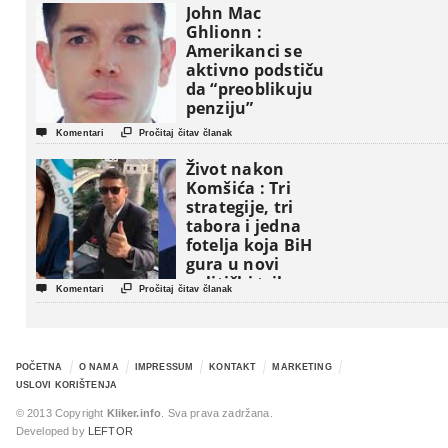
John Mac
Ghlionn :
Amerikanci se
aktivno podstiču
da “preoblikuju
penziju”


Komentari
Pročitaj čitav članak
Život nakon
Komšića : Tri
strategije, tri
tabora i jedna
fotelja koja BiH
gura u novi
politički triler


Komentari
Pročitaj čitav članak
POČETNA
O NAMA
IMPRESSUM
KONTAKT
MARKETING
USLOVI KORIŠTENJA
© 2013 Copyright
Kliker.info
. Sva prava zadržana.
Developed by
LEFTOR