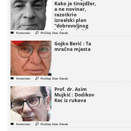
Kako je tinejdžer,
a ne novinar,
razotkrio
izraelski plan
“dobrovoljnog
iseljavanja ” iz


Komentari
Pročitaj čitav članak
Gaze
Gojko Berić : Ta
mračna mjesta


Komentari
Pročitaj čitav članak
Prof. dr. Asim
Mujkić : Dodikov
Kec iz rukava


Komentari
Pročitaj čitav članak