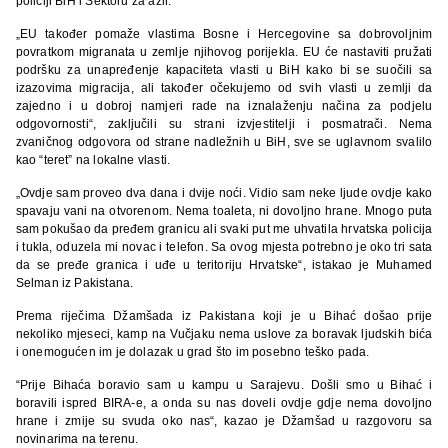
policiji BiH i Sektoru za azil.
„EU također pomaže vlastima Bosne i Hercegovine sa dobrovoljnim
povratkom migranata u zemlje njihovog porijekla. EU će nastaviti pružati
podršku za unapređenje kapaciteta vlasti u BiH kako bi se suočili sa
izazovima migracija, ali također očekujemo od svih vlasti u zemlji da
zajedno i u dobroj namjeri rade na iznalaženju načina za podjelu
odgovornosti“, zaključili su strani izvjestitelji i posmatrači. Nema
zvaničnog odgovora od strane nadležnih u BiH, sve se uglavnom svalilo
kao “teret” na lokalne vlasti.
„Ovdje sam proveo dva dana i dvije noći. Vidio sam neke ljude ovdje kako
spavaju vani na otvorenom. Nema toaleta, ni dovoljno hrane. Mnogo puta
sam pokušao da pređem granicu ali svaki put me uhvatila hrvatska policija
i tukla, oduzela mi novac i telefon. Sa ovog mjesta potrebno je oko tri sata
da se pređe granica i uđe u teritoriju Hrvatske“, istakao je Muhamed
Selman iz Pakistana.
Prema riječima Džamšada iz Pakistana koji je u Bihać došao prije
nekoliko mjeseci, kamp na Vučjaku nema uslove za boravak ljudskih bića
i onemogućen im je dolazak u grad što im posebno teško pada.
“Prije Bihaća boravio sam u kampu u Sarajevu. Došli smo u Bihać i
boravili ispred BIRA-e, a onda su nas doveli ovdje gdje nema dovoljno
hrane i zmije su svuda oko nas“, kazao je Džamšad u razgovoru sa
novinarima na terenu.