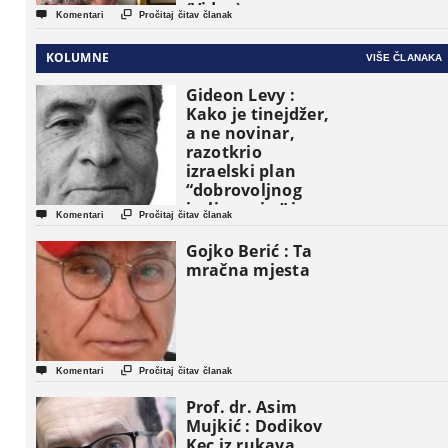
(Video)


Komentari
Pročitaj čitav članak
KOLUMNE
VIŠE ČLANAKA
Gideon Levy :
Kako je tinejdžer,
a ne novinar,
razotkrio
izraelski plan
“dobrovoljnog
iseljavanja ” iz


Komentari
Pročitaj čitav članak
Gaze
Gojko Berić : Ta
mračna mjesta


Komentari
Pročitaj čitav članak
Prof. dr. Asim
Mujkić : Dodikov
Kec iz rukava