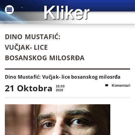
DINO MUSTAFIĆ:
VUČJAK- LICE
BOSANSKOG MILOSRĐA
Dino Mustafić: Vučjak- lice bosanskog milosrđa
21 Oktobra
Komentari

15:30
2019