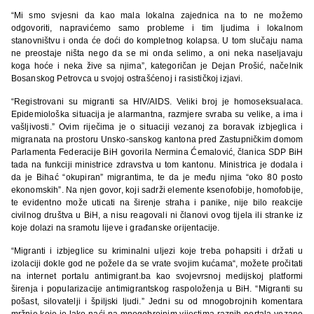
“Mi smo svjesni da kao mala lokalna zajednica na to ne možemo
odgovoriti, napravićemo samo probleme i tim ljudima i lokalnom
stanovništvu i onda će doći do kompletnog kolapsa. U tom slučaju nama
ne preostaje ništa nego da se mi onda selimo, a oni neka naseljavaju
koga hoće i neka žive sa njima”, kategoričan je Dejan Prošić, načelnik
Bosanskog Petrovca u svojoj ostrašćenoj i rasističkoj izjavi.
“Registrovani su migranti sa HIV/AIDS. Veliki broj je homoseksualaca.
Epidemiološka situacija je alarmantna, razmjere svraba su velike, a ima i
vašljivosti.” Ovim riječima je o situaciji vezanoj za boravak izbjeglica i
migranata na prostoru Unsko-sanskog kantona pred Zastupničkim domom
Parlamenta Federacije BiH govorila Nermina Ćemalović, članica SDP BiH
tada na funkciji ministrice zdravstva u tom kantonu. Ministrica je dodala i
da je Bihać “okupiran” migrantima, te da je među njima “oko 80 posto
ekonomskih”. Na njen govor, koji sadrži elemente ksenofobije, homofobije,
te evidentno može uticati na širenje straha i panike, nije bilo reakcije
civilnog društva u BiH, a nisu reagovali ni članovi ovog tijela ili stranke iz
koje dolazi na sramotu lijeve i građanske orijentacije.
“Migranti i izbjeglice su kriminalni uljezi koje treba pohapsiti i držati u
izolaciji dokle god ne požele da se vrate svojim kućama“, možete pročitati
na internet portalu antimigrant.ba kao svojevrsnoj medijskoj platformi
širenja i popularizacije antimigrantskog raspoloženja u BiH. “Migranti su
pošast, silovatelji i špiljski ljudi.” Jedni su od mnogobrojnih komentara
mržnje koje je lako naći na mnogobrojnim vijestima raznih portala vezane