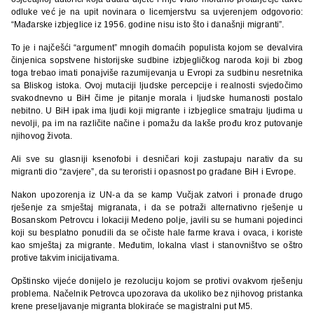
odluke već je na upit novinara o licemjerstvu sa uvjerenjem odgovorio:
“Mađarske izbjeglice iz 1956. godine nisu isto što i današnji migranti”.
To je i najčešći “argument” mnogih domaćih populista kojom se devalvira
činjenica sopstvene historijske sudbine izbjegličkog naroda koji bi zbog
toga trebao imati ponajviše razumijevanja u Evropi za sudbinu nesretnika
sa Bliskog istoka. Ovoj mutaciji ljudske percepcije i realnosti svjedočimo
svakodnevno u BiH čime je pitanje morala i ljudske humanosti postalo
nebitno. U BiH ipak ima ljudi koji migrante i izbjeglice smatraju ljudima u
nevolji, pa im na različite načine i pomažu da lakše prođu kroz putovanje
njihovog života.
Ali sve su glasniji ksenofobi i desničari koji zastupaju narativ da su
migranti dio “zavjere”, da su teroristi i opasnost po građane BiH i Evrope.
Nakon upozorenja iz UN-a da se kamp Vučjak zatvori i pronađe drugo
rješenje za smještaj migranata, i da se potraži alternativno rješenje u
Bosanskom Petrovcu i lokaciji Medeno polje, javili su se humani pojedinci
koji su besplatno ponudili da se očiste hale farme krava i ovaca, i koriste
kao smještaj za migrante. Međutim, lokalna vlast i stanovništvo se oštro
protive takvim inicijativama.
Opštinsko vijeće donijelo je rezoluciju kojom se protivi ovakvom rješenju
problema. Načelnik Petrovca upozorava da ukoliko bez njihovog pristanka
krene preseljavanje migranta blokiraće se magistralni put M5.