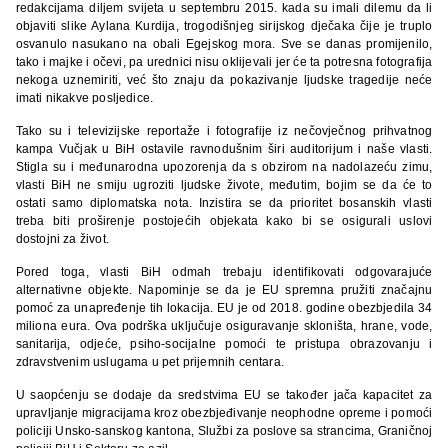
redakcijama diljem svijeta u septembru 2015. kada su imali dilemu da li
objaviti slike Aylana Kurdija, trogodišnjeg sirijskog dječaka čije je truplo
osvanulo nasukano na obali Egejskog mora. Sve se danas promijenilo,
tako i majke i očevi, pa urednici nisu oklijevali jer će ta potresna fotografija
nekoga uznemiriti, već što znaju da pokazivanje ljudske tragedije neće
imati nikakve posljedice.
Tako su i televizijske reportaže i fotografije iz nečovječnog prihvatnog
kampa Vučjak u BiH ostavile ravnodušnim širi auditorijum i naše vlasti.
Stigla su i međunarodna upozorenja da s obzirom na nadolazeću zimu,
vlasti BiH ne smiju ugroziti ljudske živote, međutim, bojim se da će to
ostati samo diplomatska nota. Inzistira se da prioritet bosanskih vlasti
treba biti proširenje postojećih objekata kako bi se osigurali uslovi
dostojni za život.
Pored toga, vlasti BiH odmah trebaju identifikovati odgovarajuće
alternativne objekte. Napominje se da je EU spremna pružiti značajnu
pomoć za unapređenje tih lokacija. EU je od 2018. godine obezbjedila 34
miliona eura. Ova podrška uključuje osiguravanje skloništa, hrane, vode,
sanitarija, odjeće, psiho-socijalne pomoći te pristupa obrazovanju i
zdravstvenim uslugama u pet prijemnih centara.
U saopćenju se dodaje da sredstvima EU se također jača kapacitet za
upravljanje migracijama kroz obezbjeđivanje neophodne opreme i pomoći
policiji Unsko-sanskog kantona, Službi za poslove sa strancima, Graničnoj