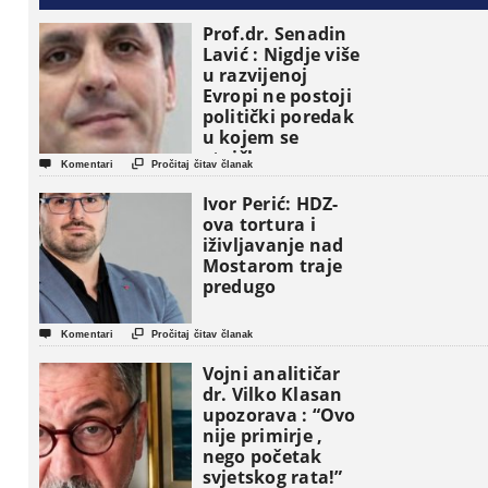
Prof.dr. Senadin
Lavić : Nigdje više
u razvijenoj
Evropi ne postoji
politički poredak
u kojem se
etničke grupe


Komentari
Pročitaj čitav članak
pojavljuju kao
osnovne
Ivor Perić: HDZ-
političke jedinice
ova tortura i
iživljavanje nad
Mostarom traje
predugo


Komentari
Pročitaj čitav članak
Vojni analitičar
dr. Vilko Klasan
upozorava : “Ovo
nije primirje ,
nego početak
svjetskog rata!”