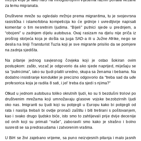
za temu migranata.
Društvene mreže su ogledalo mržnje prema migrantima, tu je svojevrsna
rasistička i islamofobna kompeticija ko će grdnije i uvredljivije napisati
komentar o tim nesretnim ljudima. “Bijeli” putnici sjede u prednjem, a
“obojeni” u zadnjem dijelu autobusa. Ovaj rasizam na djelu nije priča iz
prošlog stoljeća koja je došla sa juga SAD-a ili u Južne Afrike, nego se
desila na liniji Transturist Tuzla koji je sve migrante prisilio da se pomjere
na zadnja sjedišta.
Na pitanje jednog savjesnog čovjeka koji je ostao šokiran ovim
postupkom: zašto, vozač je odgovorio da ako sjede naprijed, miješaju se
sa “putnicima”, iako su ljudi platili uredno, skupa sa ženama i bebama. Na
dodatno insistiranje kondukter je precizno odgovorio da “treba sad da uđe
profesorica koja je radila 8 sati, i jel’ treba da sjedi s njima?”
Otkud u jednom autobusu toliko okrutnih ljudi, ko su ti bezdušni trolovi po
društvenim mrežama koji umnožavaju glasove vojske bezobzirnih ljudi
oko nas. Imigranti su ljudi koji su pobjegli u Europu kako bi pobjegli od
rata i nasilja trebali bi ovdje pronaći zaštitu i biti tretirani s poštovanjem,
kao i svako drugo ljudsko biće, isto smo to zahtijevali prije dvije decenije
od onih koji su primali “naše”, zaboravili smo kako je strašno i bolno
susresti se sa predrasudama i zatvorenim vratima.
U BiH se živi zajebano vrijeme, sa puno neizvjesnih pitanja i malo jasnih