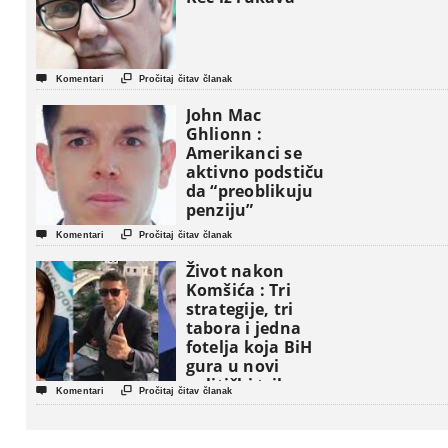


Komentari
Pročitaj čitav članak
John Mac
Ghlionn :
Amerikanci se
aktivno podstiču
da “preoblikuju
penziju”


Komentari
Pročitaj čitav članak
Život nakon
Komšića : Tri
strategije, tri
tabora i jedna
fotelja koja BiH
gura u novi
politički triler


Komentari
Pročitaj čitav članak