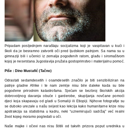
Pripadam posljednjem naraštaju socijalizma koji je vaspitavan u kući i
školi da je besramno zatvoriti oči pred ljudskom patnjom. Sa nama su u
gimnaziji bili i učenici iz zemalja pogođenih ratom, glađu i siromaštvom
kojoj je nesvrstana Jugoslavija pružala gostoprimstvo i materijalnu pomoć.
Piše : Dino Mustafić (Tačno)
Odrastati sedamdesetih i osamdesetih značilo je biti senzibiliziran na
patnje gladne Afrike i te nam zemlje nisu bile daleke kada su bile
pogođene prirodnim katastrofama. Sjećam se bezbroj školskih akcija
dobrovoljnog davanja obuće i garderobe, skupljanja novčane pomoći
djeci koja skapavaju od gladi u Somaliji ili Etiopiji. Njihove fotografije su
se duboko urezale u našu svijest kao lekcija kako humanitarne krize nisu
apstrakcija sa statistima u kadru, neki “uznemirujući sadržaj” već realni
život kojeg moramo pogledati u oči.
Naše majke i očevi nas nisu štitili od takvih prizora poput urednika u