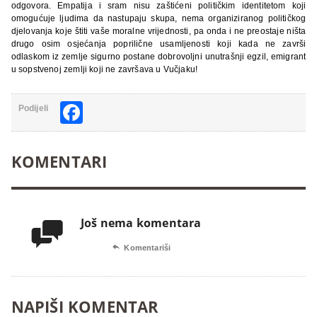
odgovora. Empatija i sram nisu zaštićeni političkim identitetom koji
omogućuje ljudima da nastupaju skupa, nema organiziranog političkog
djelovanja koje štiti vaše moralne vrijednosti, pa onda i ne preostaje ništa
drugo osim osjećanja poprilične usamljenosti koji kada ne završi
odlaskom iz zemlje sigurno postane dobrovoljni unutrašnji egzil, emigrant
u sopstvenoj zemlji koji ne završava u Vučjaku!
Facebook
Podijeli
KOMENTARI
Još nema komentara


Komentariši
NAPIŠI KOMENTAR