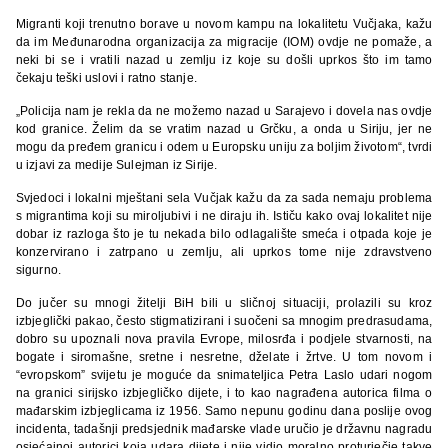
Migranti koji trenutno borave u novom kampu na lokalitetu Vučjaka, kažu
da im Međunarodna organizacija za migracije (IOM) ovdje ne pomaže, a
neki bi se i vratili nazad u zemlju iz koje su došli uprkos što im tamo
čekaju teški uslovi i ratno stanje.
„Policija nam je rekla da ne možemo nazad u Sarajevo i dovela nas ovdje
kod granice. Želim da se vratim nazad u Grčku, a onda u Siriju, jer ne
mogu da pređem granicu i odem u Europsku uniju za boljim životom“, tvrdi
u izjavi za medije Sulejman iz Sirije.
Svjedoci i lokalni mještani sela Vučjak kažu da za sada nemaju problema
s migrantima koji su miroljubivi i ne diraju ih. Ističu kako ovaj lokalitet nije
dobar iz razloga što je tu nekada bilo odlagalište smeća i otpada koje je
konzervirano i zatrpano u zemlju, ali uprkos tome nije zdravstveno
sigurno.
Do jučer su mnogi žitelji BiH bili u sličnoj situaciji, prolazili su kroz
izbjeglički pakao, često stigmatizirani i suočeni sa mnogim predrasudama,
dobro su upoznali nova pravila Evrope, milosrđa i podjele stvarnosti, na
bogate i siromašne, sretne i nesretne, dželate i žrtve. U tom novom i
“evropskom” svijetu je moguće da snimateljica Petra Laslo udari nogom
na granici sirijsko izbjegličko dijete, i to kao nagrađena autorica filma o
mađarskim izbjeglicama iz 1956. Samo nepunu godinu dana poslije ovog
incidenta, tadašnji predsjednik mađarske vlade uručio je državnu nagradu
osjećajnoj autorici koja udara dijete i nije vidio moralno proturječje takve