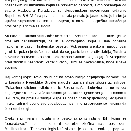
bosanskim Muslimanima kojim se pripremao genocid, javno obznanjen od
strane Radovana Karadžića za skupštinskom govornicom tadašnje
Republike BiH. Već sa prvim danima rata postalo je jasno kako je historija
ključna supstanca nacionalne svijesti, a mitska i pogrešna tumačenja
prošlosti platforma za zločin.
Sa takvim usklikom ratni zločinac Mladić u Srebrenici ide na “Turke”, jer se
time oni dehumanizuju, pa ih je dozvoljeno ubijati u ime odbrane
nacionalne časti i historijske osvete. “Poklanjam srpskom narodu ovaj
grad. Napokon je došao trenutak da se, posle bune protiv dahija, Turcima
osvetimo na ovom prostoru.” Jeromonah Gavrilo blagosiljajući Škorpione
pred zločin u Srebrenici kaže: “Braćo, Turci se povampiriše, hoće srpske
svetinje.
Daj vernoj vojsci tvojoj da bude na savlađivanje neprijatelja naroda”. Na
tv kanalima Republike Srpske narodni guslari slave zločin uz stihove:
“Pokažimo cijelom svijetu da je Bosna naša đedovina, a ne turska
alajbegovina”. Po završetku snimanja opskurne igrane serije na Palama u
jeku rata, na proslavi zadnje klape sa pozadinom opsjednutog Sarajeva u
mraku radi isključene struje, uz bogat mesni menu poručuje se Turcima da
će crknuti od gladi.
Ovakvih primjera i citata ima beskonačno iz rata u BiH kojim se
“opravdavao” idejni i kulturni kontekst zločina nad bosanskim
Muslimanima. “Duhovna logistika” stizala je od akademika, popova,