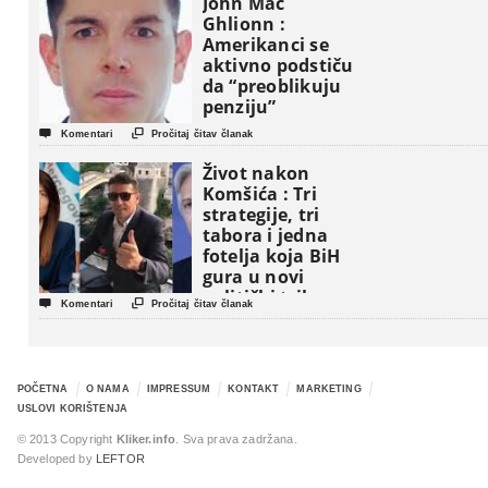
John Mac
Ghlionn :
Amerikanci se
aktivno podstiču
da “preoblikuju
penziju”


Komentari
Pročitaj čitav članak
Život nakon
Komšića : Tri
strategije, tri
tabora i jedna
fotelja koja BiH
gura u novi
politički triler


Komentari
Pročitaj čitav članak
POČETNA
O NAMA
IMPRESSUM
KONTAKT
MARKETING
USLOVI KORIŠTENJA
© 2013 Copyright
Kliker.info
. Sva prava zadržana.
Developed by
LEFTOR