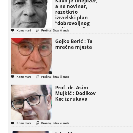
Kako je tinejdžer,
a ne novinar,
razotkrio
izraelski plan
“dobrovoljnog
iseljavanja ” iz


Komentari
Pročitaj čitav članak
Gaze
Gojko Berić : Ta
mračna mjesta


Komentari
Pročitaj čitav članak
Prof. dr. Asim
Mujkić : Dodikov
Kec iz rukava


Komentari
Pročitaj čitav članak