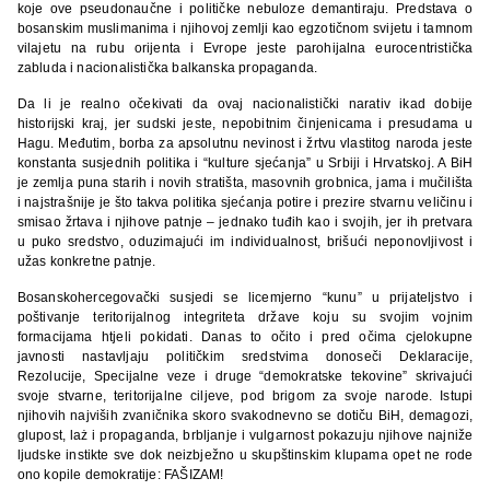
koje ove pseudonaučne i političke nebuloze demantiraju. Predstava o
bosanskim muslimanima i njihovoj zemlji kao egzotičnom svijetu i tamnom
vilajetu na rubu orijenta i Evrope jeste parohijalna eurocentristička
zabluda i nacionalistička balkanska propaganda.
Da li je realno očekivati da ovaj nacionalistički narativ ikad dobije
historijski kraj, jer sudski jeste, nepobitnim činjenicama i presudama u
Hagu. Međutim, borba za apsolutnu nevinost i žrtvu vlastitog naroda jeste
konstanta susjednih politika i “kulture sjećanja” u Srbiji i Hrvatskoj. A BiH
je zemlja puna starih i novih stratišta, masovnih grobnica, jama i mučilišta
i najstrašnije je što takva politika sjećanja potire i prezire stvarnu veličinu i
smisao žrtava i njihove patnje – jednako tuđih kao i svojih, jer ih pretvara
u puko sredstvo, oduzimajući im individualnost, brišući neponovljivost i
užas konkretne patnje.
Bosanskohercegovački susjedi se licemjerno “kunu” u prijateljstvo i
poštivanje teritorijalnog integriteta države koju su svojim vojnim
formacijama htjeli pokidati. Danas to očito i pred očima cjelokupne
javnosti nastavljaju političkim sredstvima donoseči Deklaracije,
Rezolucije, Specijalne veze i druge “demokratske tekovine” skrivajući
svoje stvarne, teritorijalne ciljeve, pod brigom za svoje narode. Istupi
njihovih najviših zvaničnika skoro svakodnevno se dotiču BiH, demagozi,
glupost, laż i propaganda, brbljanje i vulgarnost pokazuju njihove najniže
ljudske instikte sve dok neizbježno u skupštinskim klupama opet ne rode
ono kopile demokratije: FAŠIZAM!