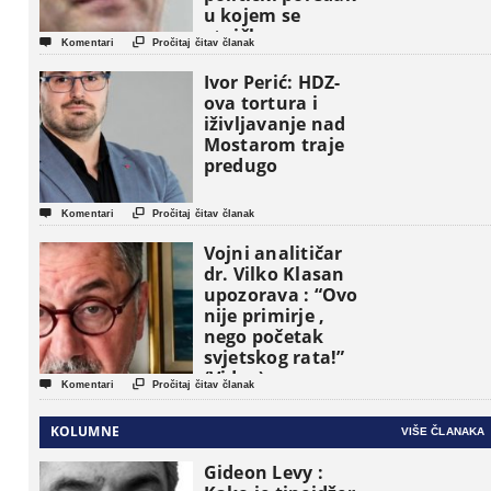
u kojem se
etničke grupe


Komentari
Pročitaj čitav članak
pojavljuju kao
osnovne
Ivor Perić: HDZ-
političke jedinice
ova tortura i
iživljavanje nad
Mostarom traje
predugo


Komentari
Pročitaj čitav članak
Vojni analitičar
dr. Vilko Klasan
upozorava : “Ovo
nije primirje ,
nego početak
svjetskog rata!”
(Video)


Komentari
Pročitaj čitav članak
KOLUMNE
VIŠE ČLANAKA
Gideon Levy :