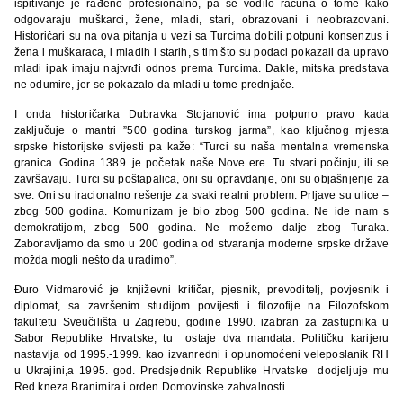
ispitivanje je rađeno profesionalno, pa se vodilo računa o tome kako
odgovaraju muškarci, žene, mladi, stari, obrazovani i neobrazovani.
Historičari su na ova pitanja u vezi sa Turcima dobili potpuni konsenzus i
žena i muškaraca, i mladih i starih, s tim što su podaci pokazali da upravo
mladi ipak imaju najtvrđi odnos prema Turcima. Dakle, mitska predstava
ne odumire, jer se pokazalo da mladi u tome prednjače.
I onda historičarka Dubravka Stojanović ima potpuno pravo kada
zaključuje o mantri ”500 godina turskog jarma”, kao ključnog mjesta
srpske historijske svijesti pa kaže: “Turci su naša mentalna vremenska
granica. Godina 1389. je početak naše Nove ere. Tu stvari počinju, ili se
završavaju. Turci su poštapalica, oni su opravdanje, oni su objašnjenje za
sve. Oni su iracionalno rešenje za svaki realni problem. Prljave su ulice –
zbog 500 godina. Komunizam je bio zbog 500 godina. Ne ide nam s
demokratijom, zbog 500 godina. Ne možemo dalje zbog Turaka.
Zaboravljamo da smo u 200 godina od stvaranja moderne srpske države
možda mogli nešto da uradimo”.
Đuro Vidmarović je književni kritičar, pjesnik, prevoditelj, povjesnik i
diplomat, sa završenim studijom povijesti i filozofije na Filozofskom
fakultetu Sveučilišta u Zagrebu, godine 1990. izabran za zastupnika u
Sabor Republike Hrvatske, tu ostaje dva mandata. Političku karijeru
nastavlja od 1995.-1999. kao izvanredni i opunomoćeni veleposlanik RH
u Ukrajini,a 1995. god. Predsjednik Republike Hrvatske dodjeljuje mu
Red kneza Branimira i orden Domovinske zahvalnosti.