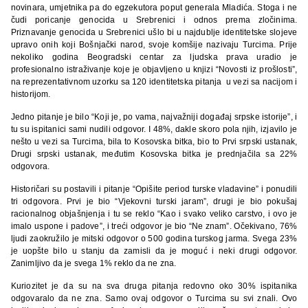
novinara, umjetnika pa do egzekutora poput generala Mladića. Stoga i ne
čudi poricanje genocida u Srebrenici i odnos prema zločinima.
Priznavanje genocida u Srebrenici ušlo bi u najdublje identitetske slojeve
upravo onih koji Bošnjački narod, svoje komšije nazivaju Turcima. Prije
nekoliko godina Beogradski centar za ljudska prava uradio je
profesionalno istraživanje koje je objavljeno u knjizi “Novosti iz prošlosti”,
na reprezentativnom uzorku sa 120 identitetska pitanja u vezi sa nacijom i
historijom.
Jedno pitanje je bilo “Koji je, po vama, najvažniji događaj srpske istorije”, i
tu su ispitanici sami nudili odgovor. I 48%, dakle skoro pola njih, izjavilo je
nešto u vezi sa Turcima, bila to Kosovska bitka, bio to Prvi srpski ustanak,
Drugi srpski ustanak, međutim Kosovska bitka je prednjačila sa 22%
odgovora.
Historičari su postavili i pitanje “Opišite period turske vladavine” i ponudili
tri odgovora. Prvi je bio “Vjekovni turski jaram”, drugi je bio pokušaj
racionalnog objašnjenja i tu se reklo “Kao i svako veliko carstvo, i ovo je
imalo uspone i padove”, i treći odgovor je bio “Ne znam”. Očekivano, 76%
ljudi zaokružilo je mitski odgovor o 500 godina turskog jarma. Svega 23%
je uopšte bilo u stanju da zamisli da je moguć i neki drugi odgovor.
Zanimljivo da je svega 1% reklo da ne zna.
Kuriozitet je da su na sva druga pitanja redovno oko 30% ispitanika
odgovaralo da ne zna. Samo ovaj odgovor o Turcima su svi znali. Ovo