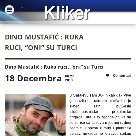
DINO MUSTAFIĆ : RUKA
RUCI, “ONI” SU TURCI
Dino Mustafić : Ruka ruci, “oni” su Turci
18 Decembra
Komentari

06:27
2018
U Sarajevu sam 80- ih kao đak Prve
gimnazije bio učesnik marša koji je
slavio ratni putŠeste
istočnobosanske proleterske
brigade. Bila je to zgodna prilika da
se zbriše sa časova u jednoj radnoj
sedmici, upozna ruralni i planinski
pejsaž nekadašnje države, steknu