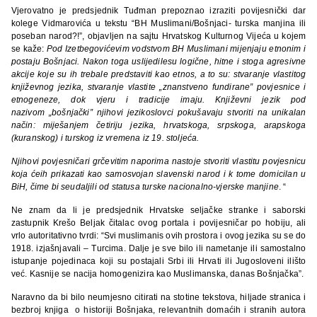
Vjerovatno je predsjednik Tuđman prepoznao izraziti povijesnički dar
kolege Vidmarovića u tekstu “BH Muslimani/Bošnjaci- turska manjina ili
poseban narod?!”, objavljen na sajtu Hrvatskog Kulturnog Vijeća u kojem
se kaže:
Pod Izetbegovićevim vodstvom BH Muslimani mijenjaju etnonim i
postaju Bošnjaci. Nakon toga uslijedilesu logične, hitne i stoga agresivne
akcije koje su ih trebale predstaviti kao etnos, a to su: stvaranje vlastitog
književnog jezika, stvaranje vlastite „znanstveno fundirane” povjesnice i
etnogeneze, dok vjeru i tradicije imaju. Književni jezik pod
nazivom „bošnjački” njihovi jezikoslovci pokušavaju stvoriti na unikalan
način: miješanjem četiriju jezika, hrvatskoga, srpskoga, arapskoga
(kuranskog) i turskog iz vremena iz 19. stoljeća.
Njihovi povjesni
č
ari gr
č
evitim naporima nastoje stvoriti vlastitu povjesnicu
koja
ć
eih prikazati kao samosvojan slavenski narod i k tome domicilan u
BiH,
č
ime bi seudaljili od statusa turske nacionalno-vjerske manjine
. “
Ne znam da li je predsjednik Hrvatske seljačke stranke i saborski
zastupnik Krešo Beljak čitalac ovog portala i povijesničar po hobiju, ali
vrlo autoritativno tvrdi: “Svi muslimanis ovih prostora i ovog jezika su se do
1918. izjašnjavali – Turcima. Dalje je sve bilo ili nametanje ili samostalno
istupanje pojedinaca koji su postajali Srbi ili Hrvati ili Jugosloveni ilišto
već. Kasnije se nacija homogenizira kao Muslimanska, danas Bošnjačka”.
Naravno da bi bilo neumjesno citirati na stotine tekstova, hiljade stranica i
bezbroj knjiga o historiji Bošnjaka, relevantnih domaćih i stranih autora