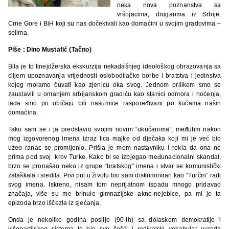
neka nova poznanstva sa
vršnjacima, drugarima iz Srbije,
Crne Gore i BiH koji su nas dočekivali kao domaćini u svojim gradovima –
selima.
Piše : Dino Mustafić (Tačno)
Bila je to tinejdžerska ekskurzija nekadašnjeg ideološkog obrazovanja sa
ciljem upoznavanja vrijednosti oslobodilačke borbe i bratstva i jedinstva
kojeg moramo čuvati kao zjenicu oka svog. Jednom prilikom smo se
zaustavili u omanjem srbijanskom gradiću kao stanici odmora i noćenja,
tada smo po običaju bili nasumice raspoređivani po kućama naših
domaćina.
Tako sam se i ja predstavio svojim novim “ukućanima”, međutim nakon
mog izgovorenog imena izraz lica majke od dječaka koji mi je već bio
uzeo ranac se promijenio. Prišla je mom nastavniku i rekla da ona ne
prima pod svoj krov Turke. Kako bi se izbjegao međunacionalni skandal,
brzo se pronašao neko iz grupe “bratskog” imena i stvar se komunistički
zataškala i sredila. Prvi put u životu bio sam diskriminiran kao “Turčin” radi
svog imena. Iskreno, nisam tom neprijatnom ispadu mnogo pridavao
značaja, više su me brinule gimnazijske akne-nejebice, pa mi je ta
epizoda brzo iščezla iz sjećanja.
Onda je nekoliko godina poslije (90-ih) sa dolaskom demokratije i
višepartijskog sistema to bio sve češći i radikalski vokabular uvreda