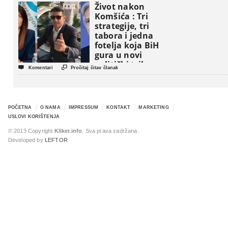
Život nakon
Komšića : Tri
strategije, tri
tabora i jedna
fotelja koja BiH
gura u novi
politički triler


Komentari
Pročitaj čitav članak
POČETNA
O NAMA
IMPRESSUM
KONTAKT
MARKETING
USLOVI KORIŠTENJA
© 2013 Copyright
Kliker.info
. Sva prava zadržana.
Developed by
LEFTOR