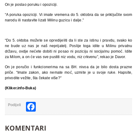
On je poslao poruku i opoziciji.
“A poruka opoziciji. Vi imate vremena do 5. oktobra da se priključite svom
narodu ili nastavite lizati Milinu guzicu i dalje.”
“Do 5. oktoba možete se opredijeliti da li ste za istinu i pravdu, svako ko
ne bude uz nas je naš neprijatelj. Poslije toga idite u Milinu privatnu
državu, ovdje nećete dobiti ni posao ni poziciju ni socijalnu pomoć. Idite
za Milom, a on će vas sve pustiti niz vodu, niz crkvenu”, rekao je Davor.
On je poručio i funkcionerima na sa BH. nivoa da je bilo dosta prazne
priče. “Imate zakon, ako nemate moć, uzmite je u svoje ruke. Hapsite,
privodite vežite, šta čekate više?”
(Kliker.info-Buka)
Facebook
Podijeli
KOMENTARI