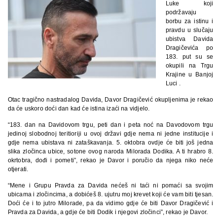
Luke koji
podržavaju
borbu za istinu i
pravdu u slučaju
ubistva Davida
Dragičevića po
183. put su se
okupili na Trgu
Krajine u Banjoj
Luci .
Otac tragično nastradalog Davida, Davor Dragičević okupljenima je rekao
da će uskoro doći dan kad će istina izaći na vidjelo.
“183. dan na Davidovom trgu, peti dan i peta noć na Davodovom trgu
jedinoj slobodnoj teritioriji u ovoj državi gdje nema ni jedne institucije i
gdje nema ubistava ni zataškavanja. 5. oktobra ovdje će biti još jedna
slika zločinca ubice, sotone ovog naroda Milorada Dodika. A ti hrabro 8.
okrtobra, dođi i pometi”, rekao je Davor i poručio da njega niko neće
otjerati.
“Mene i Grupu Pravda za Davida nećeš ni taći ni pomaći sa svojim
ubicama i zločincima, a dobićeš 8. ujutru moj krevet koji će vam biti tjesan.
Doći će i to jutro Milorade, pa da vidimo gdje će biti Davor Dragičević i
Pravda za Davida, a gdje će biti Dodik i njegovi zločinci”, rekao je Davor.