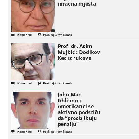
mračna mjesta


Komentari
Pročitaj čitav članak
Prof. dr. Asim
Mujkić : Dodikov
Kec iz rukava


Komentari
Pročitaj čitav članak
John Mac
Ghlionn :
Amerikanci se
aktivno podstiču
da “preoblikuju
penziju”


Komentari
Pročitaj čitav članak