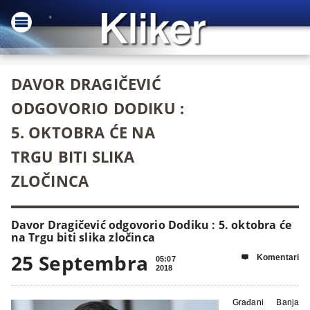
DAVOR DRAGIČEVIĆ
ODGOVORIO DODIKU :
5. OKTOBRA ĆE NA
TRGU BITI SLIKA
ZLOČINCA
Davor Dragičević odgovorio Dodiku : 5. oktobra će
na Trgu biti slika zločinca
25 Septembra
Komentari

05:07
2018
Građani Banja