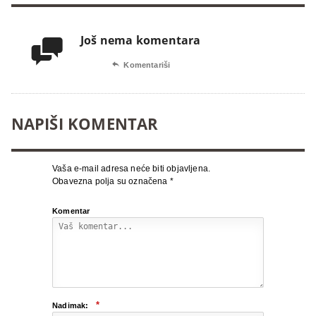
Još nema komentara


Komentariši
NAPIŠI KOMENTAR
Vaša e-mail adresa neće biti objavljena.
Obavezna polja su označena
*
Komentar
*
Nadimak: