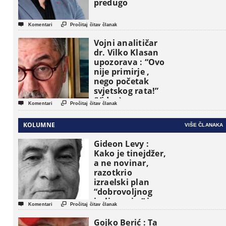
predugo


Komentari
Pročitaj čitav članak
Vojni analitičar
dr. Vilko Klasan
upozorava : “Ovo
nije primirje ,
nego početak
svjetskog rata!”
(Video)


Komentari
Pročitaj čitav članak
KOLUMNE
VIŠE ČLANAKA
Gideon Levy :
Kako je tinejdžer,
a ne novinar,
razotkrio
izraelski plan
“dobrovoljnog
iseljavanja ” iz


Komentari
Pročitaj čitav članak
Gaze
Gojko Berić : Ta