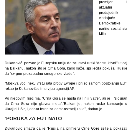
premijer i
aktualni
predsjednik
vladajuće
Demokratske
partije socijalista
Milo
Đukanović pozvao je Europsku uniju da zaustavi ruski “destruktivni” uticaj
na Balkanu, nakon što je Crna Gora, kako kaže, spriječila pokušaj Rusije
da “svrgne prozapadnu crnogorsku vladu”.
“Moskva vodi neku vrstu rata protiv Evrope i prijeti samom postojanju EU”,
rekao je Đukanović u intervjuu agenciji AP.
Po njegovim riječima, “Crna Gora se našla na liniji vatre”, ali je i “siguran
da Crna Gora nije glavna meta”.”Balkan je, nakon ruske kampanje u
Ukrajini i Siriji, dobar teren za demonstraciju sile”, dodao je.
‘PORUKA ZA EU I NATO’
Đukanović smatra da je “Rusija na primjeru Crne Gore željela pokazati