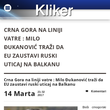
CRNA GORA NA LINIJI
VATRE : MILO
ĐUKANOVIĆ TRAŽI DA
EU ZAUSTAVI RUSKI
UTICAJ NA BALKANU
Crna Gora na liniji vatre : Milo Đukanović traži da
EU zaustavi ruski uticaj na Balkanu
14 Marta
Komentari

21:32
2017
Bivši crnogorski