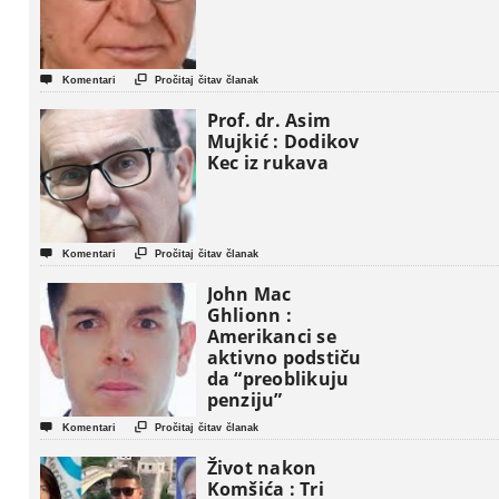


Komentari
Pročitaj čitav članak
Prof. dr. Asim
Mujkić : Dodikov
Kec iz rukava


Komentari
Pročitaj čitav članak
John Mac
Ghlionn :
Amerikanci se
aktivno podstiču
da “preoblikuju
penziju”


Komentari
Pročitaj čitav članak
Život nakon
Komšića : Tri