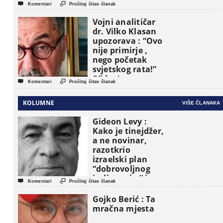


Komentari
Pročitaj čitav članak
Vojni analitičar
dr. Vilko Klasan
upozorava : “Ovo
nije primirje ,
nego početak
svjetskog rata!”
(Video)


Komentari
Pročitaj čitav članak
KOLUMNE
VIŠE ČLANAKA
Gideon Levy :
Kako je tinejdžer,
a ne novinar,
razotkrio
izraelski plan
“dobrovoljnog
iseljavanja ” iz


Komentari
Pročitaj čitav članak
Gaze
Gojko Berić : Ta
mračna mjesta