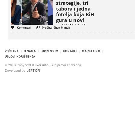
strategije, tri
tabora i jedna
fotelja koja BiH
gura u novi
politički triler


Komentari
Pročitaj čitav članak
POČETNA
O NAMA
IMPRESSUM
KONTAKT
MARKETING
USLOVI KORIŠTENJA
© 2013 Copyright
Kliker.info
. Sva prava zadržana.
Developed by
LEFTOR