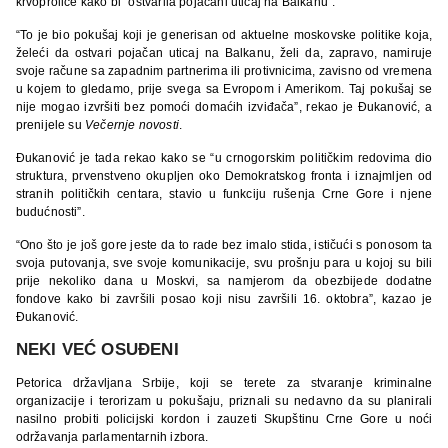
krvoproliće kako bi “ostvarila pojačani uticaj na Balkanu”.
“To je bio pokušaj koji je generisan od aktuelne moskovske politike koja,
želeći da ostvari pojačan uticaj na Balkanu, želi da, zapravo, namiruje
svoje račune sa zapadnim partnerima ili protivnicima, zavisno od vremena
u kojem to gledamo, prije svega sa Evropom i Amerikom. Taj pokušaj se
nije mogao izvršiti bez pomoći domaćih izviđača”, rekao je Ðukanović, a
prenijele su
Večernje novosti
.
Ðukanović je tada rekao kako se “u crnogorskim političkim redovima dio
struktura, prvenstveno okupljen oko Demokratskog fronta i iznajmljen od
stranih političkih centara, stavio u funkciju rušenja Crne Gore i njene
budućnosti”.
“Ono što je još gore jeste da to rade bez imalo stida, ističući s ponosom ta
svoja putovanja, sve svoje komunikacije, svu prošnju para u kojoj su bili
prije nekoliko dana u Moskvi, sa namjerom da obezbijede dodatne
fondove kako bi završili posao koji nisu završili 16. oktobra”, kazao je
Ðukanović.
NEKI VEĆ OSUĐENI
Petorica državljana Srbije, koji se terete za stvaranje kriminalne
organizacije i terorizam u pokušaju, priznali su nedavno da su planirali
nasilno probiti policijski kordon i zauzeti Skupštinu Crne Gore u noći
održavanja parlamentarnih izbora.