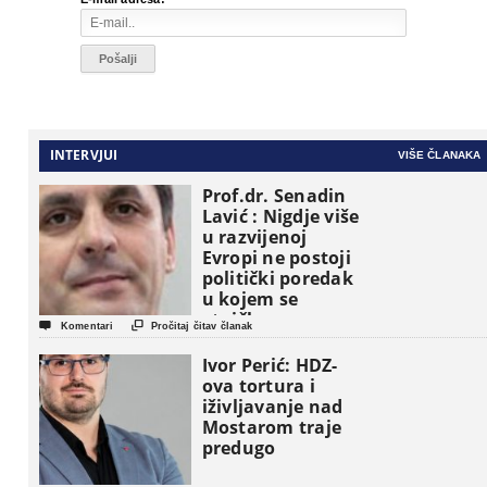
INTERVJUI
VIŠE ČLANAKA
Prof.dr. Senadin
Lavić : Nigdje više
u razvijenoj
Evropi ne postoji
politički poredak
u kojem se
etničke grupe


Komentari
Pročitaj čitav članak
pojavljuju kao
osnovne
Ivor Perić: HDZ-
političke jedinice
ova tortura i
iživljavanje nad
Mostarom traje
predugo