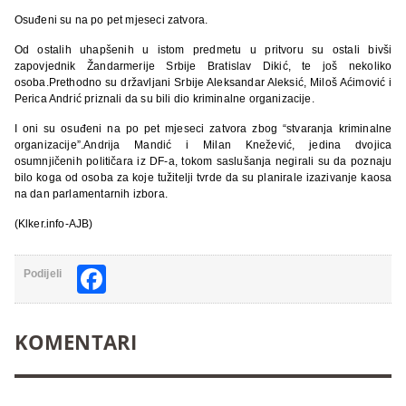
Osuđeni su na po pet mjeseci zatvora.
Od ostalih uhapšenih u istom predmetu u pritvoru su ostali bivši
zapovjednik Žandarmerije Srbije Bratislav Dikić, te još nekoliko
osoba.Prethodno su državljani Srbije Aleksandar Aleksić, Miloš Aćimović i
Perica Andrić priznali da su bili dio kriminalne organizacije.
I oni su osuđeni na po pet mjeseci zatvora zbog “stvaranja kriminalne
organizacije”.Andrija Mandić i Milan Knežević, jedina dvojica
osumnjičenih političara iz DF-a, tokom saslušanja negirali su da poznaju
bilo koga od osoba za koje tužitelji tvrde da su planirale izazivanje kaosa
na dan parlamentarnih izbora.
(Klker.info-AJB)
Facebook
Podijeli
KOMENTARI