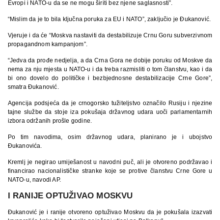
Evropi i NATO-u da se ne mogu širiti bez njene saglasnosti”.
“Mislim da je to bila ključna poruka za EU i NATO”, zaključio je Ðukanović.
Vjeruje i da će “Moskva nastaviti da destabilizuje Crnu Goru subverzivnom
propagandnom kampanjom”.
“Jedva da prođe nedjelja, a da Crna Gora ne dobije poruku od Moskve da
nema za nju mjesta u NATO-u i da treba razmisliti o tom članstvu, kao i da
bi ono dovelo do političke i bezbjednosne destabilizacije Crne Gore”,
smatra Đukanović.
Agencija podsjeća da je crnogorsko tužiteljstvo označilo Rusiju i njezine
tajne službe da stoje iza pokušaja državnog udara uoči parlamentarnih
izbora održanih prošle godine.
Po tim navodima, osim državnog udara, planirano je i ubojstvo
Đukanovića.
Kremlj je negirao umiješanost u navodni puč, ali je otvoreno podržavao i
financirao nacionalističke stranke koje se protive članstvu Crne Gore u
NATO-u, navodi AP.
I RANIJE OPTUŽIVAO MOSKVU
Đukanović je i ranije otvoreno optuživao Moskvu da je pokušala izazvati