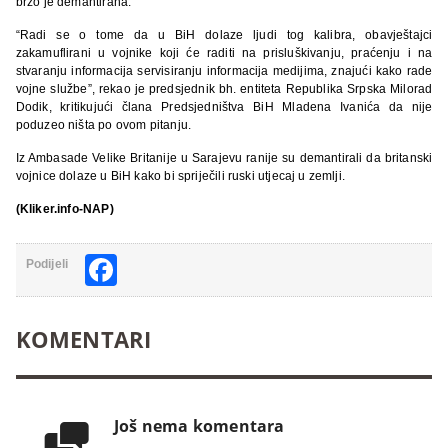
brzo je demantirana.
“Radi se o tome da u BiH dolaze ljudi tog kalibra, obavještajci
zakamuflirani u vojnike koji će raditi na prisluškivanju, praćenju i na
stvaranju informacija servisiranju informacija medijima, znajući kako rade
vojne službe”, rekao je predsjednik bh. entiteta Republika Srpska Milorad
Dodik, kritikujući člana Predsjedništva BiH Mladena Ivanića da nije
poduzeo ništa po ovom pitanju.
Iz Ambasade Velike Britanije u Sarajevu ranije su demantirali da britanski
vojnice dolaze u BiH kako bi spriječili ruski utjecaj u zemlji.
(Kliker.info-NAP)
Facebook
Podijeli
KOMENTARI
Još nema komentara
