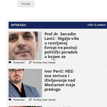
INTERVJUI
VIŠE ČLANAKA
Prof.dr. Senadin
Lavić : Nigdje više
u razvijenoj
Evropi ne postoji
politički poredak
u kojem se
etničke grupe


Komentari
Pročitaj čitav članak
pojavljuju kao
osnovne
Ivor Perić: HDZ-
političke jedinice
ova tortura i
iživljavanje nad
Mostarom traje
predugo


Komentari
Pročitaj čitav članak