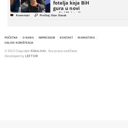
fotelja koja BiH
gura u novi
politički triler


Komentari
Pročitaj čitav članak
POČETNA
O NAMA
IMPRESSUM
KONTAKT
MARKETING
USLOVI KORIŠTENJA
© 2013 Copyright
Kliker.info
. Sva prava zadržana.
Developed by
LEFTOR