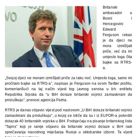
Britanski
ambasador u
Bosni i
Hercegovini
Edward
Ferguson rekao
je da djeci ne
mora izmišljati
priče, već da im
umjesto toga čita
bajke sa RTRS-
a.
„Svojoj djeci ne moram izmišljati priče za laku noć. Umjesto toga, samo im
pročitam bajke sa RTRS-a“, napisao je Ferguson na svom Twitter profilu,
komentarišući na taj način vijest tog javnog servisa u bh. entitetu
Republika Srpska da “u BiH dolaze britanski vojnici zamaskirani da
prisluškuju“, prenosi agencija Patria.
RTRS je danas objavio vijest pod naslovom „U BiH dolaze britanski vojnici
zamaskirani da prisluškuju“, u kojoj se ističe da su i iz EUFOR-a potvrdili
dolazak 40 britanskih vojnika u BiH. Podsjećaju na pisanje britanskog lista
“Tajms” koji je ranije objavio da britanski vojnici dolaze u BiH radi
sprečavanja navodnog miješanja Rusije u oktobarske izbore. Ta vijest