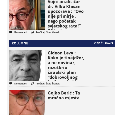
Vojni analitičar
dr. Vilko Klasan
upozorava : “Ovo
nije primirje ,
nego početak
svjetskog rata!”
(Video)


Komentari
Pročitaj čitav članak
KOLUMNE
VIŠE ČLANAKA
Gideon Levy :
Kako je tinejdžer,
a ne novinar,
razotkrio
izraelski plan
“dobrovoljnog
iseljavanja ” iz


Komentari
Pročitaj čitav članak
Gaze
Gojko Berić : Ta
mračna mjesta