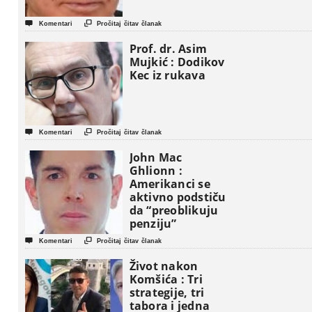


Komentari
Pročitaj čitav članak
Prof. dr. Asim
Mujkić : Dodikov
Kec iz rukava


Komentari
Pročitaj čitav članak
John Mac
Ghlionn :
Amerikanci se
aktivno podstiču
da “preoblikuju
penziju”


Komentari
Pročitaj čitav članak
Život nakon
Komšića : Tri
strategije, tri
tabora i jedna