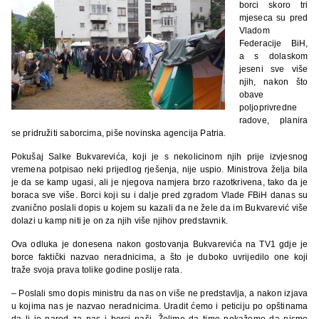
borci skoro tri
mjeseca su pred
Vladom
Federacije BiH,
a s dolaskom
jeseni sve više
njih, nakon što
obave
poljoprivredne
radove, planira
se pridružiti saborcima, piše novinska agencija Patria.
Pokušaj Salke Bukvarevića, koji je s nekolicinom njih prije izvjesnog
vremena potpisao neki prijedlog rješenja, nije uspio. Ministrova želja bila
je da se kamp ugasi, ali je njegova namjera brzo razotkrivena, tako da je
boraca sve više. Borci koji su i dalje pred zgradom Vlade FBiH danas su
zvanično poslali dopis u kojem su kazali da ne žele da im Bukvarević više
dolazi u kamp niti je on za njih više njihov predstavnik.
Ova odluka je donesena nakon gostovanja Bukvarevića na TV1 gdje je
borce faktički nazvao neradnicima, a što je duboko uvrijedilo one koji
traže svoja prava tolike godine poslije rata.
– Poslali smo dopis ministru da nas on više ne predstavlja, a nakon izjava
u kojima nas je nazvao neradnicima. Uradit ćemo i peticiju po opštinama
da li je narod za nas i borci naši. Želimo da time pokažemo da nismo