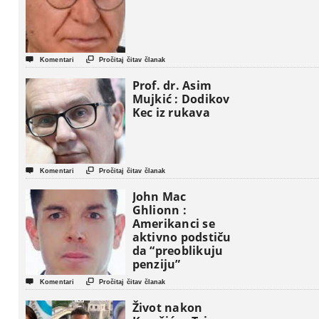


Komentari
Pročitaj čitav članak
Prof. dr. Asim
Mujkić : Dodikov
Kec iz rukava


Komentari
Pročitaj čitav članak
John Mac
Ghlionn :
Amerikanci se
aktivno podstiču
da “preoblikuju
penziju”


Komentari
Pročitaj čitav članak
Život nakon