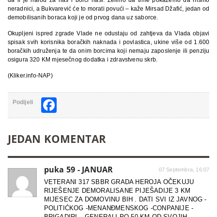
neradnici, a Bukvarević će to morati povući – kaže Mirsad Džafić, jedan od
demobilisanih boraca koji je od prvog dana uz saborce.
Okupljeni ispred zgrade Vlade ne odustaju od zahtjeva da Vlada objavi
spisak svih korisnika boračkih naknada i povlastica, ukine više od 1.600
boračkih udruženja te da onim borcima koji nemaju zaposlenje ili penziju
osigura 320 KM mjesečnog dodatka i zdravstvenu skrb.
(Kliker.info-NAP)
Facebook
Podijeli
JEDAN KOMENTAR
puka 59 - JANUAR
07 Septembra, 16:07
VETERANI 317 SBBR GRADA HEROJA OČEKUJU
RIJEŠENJE DEMORALISANE PIJEŠADIJE 3 KM
MIJESEC ZA DOMOVINU BIH . DATI SVI IZ JAVNOG -
POLITIĆKOG -MENANĐMENSKOG -CONPANIJE -
BRIGADIRI – GENERALI PO 50 KM OD SVOJIH