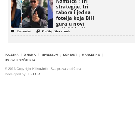
Komšića : Tri
strategije, tri
tabora i jedna
fotelja koja BiH
gura u novi
politički triler


Komentari
Pročitaj čitav članak
POČETNA
O NAMA
IMPRESSUM
KONTAKT
MARKETING
USLOVI KORIŠTENJA
© 2013 Copyright
Kliker.info
. Sva prava zadržana.
Developed by
LEFTOR