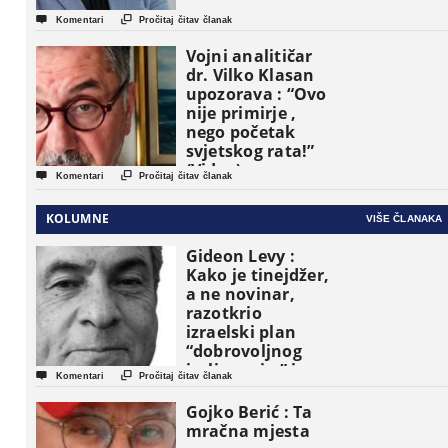


Komentari
Pročitaj čitav članak
Vojni analitičar
dr. Vilko Klasan
upozorava : “Ovo
nije primirje ,
nego početak
svjetskog rata!”
(Video)


Komentari
Pročitaj čitav članak
KOLUMNE
VIŠE ČLANAKA
Gideon Levy :
Kako je tinejdžer,
a ne novinar,
razotkrio
izraelski plan
“dobrovoljnog
iseljavanja ” iz


Komentari
Pročitaj čitav članak
Gaze
Gojko Berić : Ta
mračna mjesta