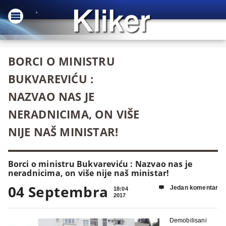
BORCI O MINISTRU
BUKVAREVIĆU :
NAZVAO NAS JE
NERADNICIMA, ON VIŠE
NIJE NAŠ MINISTAR!
Borci o ministru Bukvareviću : Nazvao nas je
neradnicima, on više nije naš ministar!
04 Septembra
Jedan komentar

18:04
2017
Demobilisani