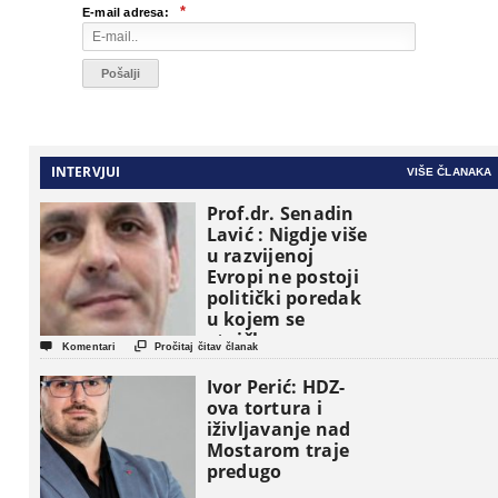
*
E-mail adresa:
INTERVJUI
VIŠE ČLANAKA
Prof.dr. Senadin
Lavić : Nigdje više
u razvijenoj
Evropi ne postoji
politički poredak
u kojem se
etničke grupe


Komentari
Pročitaj čitav članak
pojavljuju kao
osnovne
Ivor Perić: HDZ-
političke jedinice
ova tortura i
iživljavanje nad
Mostarom traje
predugo