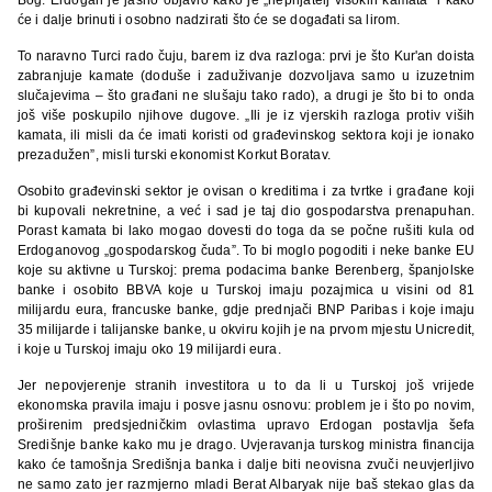
će i dalje brinuti i osobno nadzirati što će se događati sa lirom.
To naravno Turci rado čuju, barem iz dva razloga: prvi je što Kur'an doista
zabranjuje kamate (doduše i zaduživanje dozvoljava samo u izuzetnim
slučajevima – što građani ne slušaju tako rado), a drugi je što bi to onda
još više poskupilo njihove dugove. „Ili je iz vjerskih razloga protiv viših
kamata, ili misli da će imati koristi od građevinskog sektora koji je ionako
prezadužen”, misli turski ekonomist Korkut Boratav.
Osobito građevinski sektor je ovisan o kreditima i za tvrtke i građane koji
bi kupovali nekretnine, a već i sad je taj dio gospodarstva prenapuhan.
Porast kamata bi lako mogao dovesti do toga da se počne rušiti kula od
Erdoganovog „gospodarskog čuda”. To bi moglo pogoditi i neke banke EU
koje su aktivne u Turskoj: prema podacima banke Berenberg, španjolske
banke i osobito BBVA koje u Turskoj imaju pozajmica u visini od 81
milijardu eura, francuske banke, gdje prednjači BNP Paribas i koje imaju
35 milijarde i talijanske banke, u okviru kojih je na prvom mjestu Unicredit,
i koje u Turskoj imaju oko 19 milijardi eura.
Jer nepovjerenje stranih investitora u to da li u Turskoj još vrijede
ekonomska pravila imaju i posve jasnu osnovu: problem je i što po novim,
proširenim predsjedničkim ovlastima upravo Erdogan postavlja šefa
Središnje banke kako mu je drago. Uvjeravanja turskog ministra financija
kako će tamošnja Središnja banka i dalje biti neovisna zvuči neuvjerljivo
ne samo zato jer razmjerno mladi Berat Albaryak nije baš stekao glas da