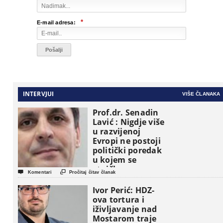
*
E-mail adresa:
INTERVJUI
VIŠE ČLANAKA
Prof.dr. Senadin
Lavić : Nigdje više
u razvijenoj
Evropi ne postoji
politički poredak
u kojem se
etničke grupe


Komentari
Pročitaj čitav članak
pojavljuju kao
osnovne
Ivor Perić: HDZ-
političke jedinice
ova tortura i
iživljavanje nad
Mostarom traje