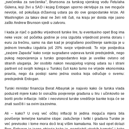
„svećenika za svećenika”, Brunsona za turskog vjerskog vođu Fetulaha
Gülena, koji živi u SAD i kojeg Erdogan uporno okrivljuje za sve moguće
nevolje, od pokušaja državnog udara pa do ove gospodarske krize. Ali
Washington za takav deal ne želi niti čuti, na kraju jer doista nije jasno
zašto Andrew Brunson sjedi u zatvoru.
I kada je riječ o gubitku vrijednosti turske lire, tu eventualno opet Bog ima
neke veze: od početka godine je ona izgubila vrijednost prema dolaru i
euru za trećinu, samo na dan kad je proglašeno pooštrenje sankcija je u
jednom trenutku izgubila još 20% svoje vrijednosti. To nije posljedica
„zavjere Zapada” kako svoje sugrađane uvjerava turski predsjednik, nego
pukog nepovjerenja u tursko gospodarstvo koje je uvelike ovisno od
stranih ulaganja. Jer osobito nakon neuspjelog vojnog udara su i strani
partneri od svojih kolega u Turskoj čuli kako tamo ne vrijede ekonomska
pravila, nego da postoji samo jedna osoba koja odlučuje o svemu:
predsjednik Erdogan.
Turski ministar financija Berat Albayrak je najavio kako će turska vlada
poduzeti mjere kako bi osnažila povjerenje građana u liru i učinkovito se
boriti protiv inflacije. Ističe i neovisnost turske središnje banke koja će se
znati suočiti i sa ovim izazovima.
Ali – kako? U ovoj već očitoj inflaciji bi jedina moguća mjera bila
povišenje temeljne kamatne stope: zaduženje i tvrtki i građana Turske je
već previsoko i tome mora doći kraj višim kamatama. No sad opet dolazi
Bog: Erdogan je jasno objavio kako je „neprijatelj visokih kamata” i kako