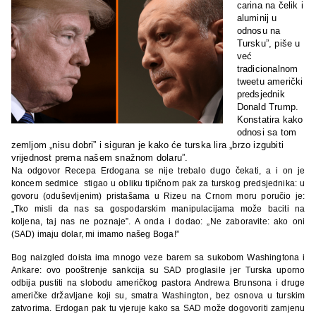
carina na čelik i
aluminij u
odnosu na
Tursku”, piše u
već
tradicionalnom
tweetu američki
predsjednik
Donald Trump.
Konstatira kako
odnosi sa tom
zemljom „nisu dobri” i siguran je kako će turska lira „brzo izgubiti
vrijednost prema našem snažnom dolaru”.
Na odgovor Recepa Erdogana se nije trebalo dugo čekati, a i on je
koncem sedmice stigao u obliku tipičnom pak za turskog predsjednika: u
govoru (oduševljenim) pristašama u Rizeu na Crnom moru poručio je:
„Tko misli da nas sa gospodarskim manipulacijama može baciti na
koljena, taj nas ne poznaje”. A onda i dodao: „Ne zaboravite: ako oni
(SAD) imaju dolar, mi imamo našeg Boga!”
Bog naizgled doista ima mnogo veze barem sa sukobom Washingtona i
Ankare: ovo pooštrenje sankcija su SAD proglasile jer Turska uporno
odbija pustiti na slobodu američkog pastora Andrewa Brunsona i druge
američke državljane koji su, smatra Washington, bez osnova u turskim
zatvorima. Erdogan pak tu vjeruje kako sa SAD može dogovoriti zamjenu