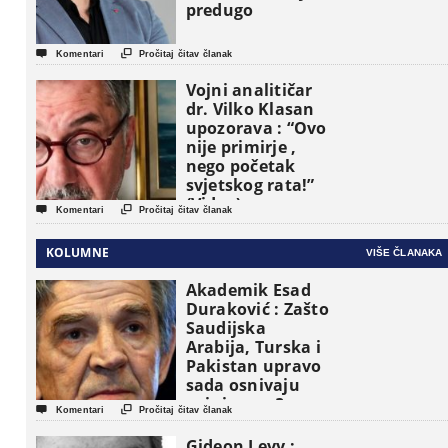
predugo


Komentari
Pročitaj čitav članak
Vojni analitičar
dr. Vilko Klasan
upozorava : “Ovo
nije primirje ,
nego početak
svjetskog rata!”
(Video)


Komentari
Pročitaj čitav članak
KOLUMNE
VIŠE ČLANAKA
Akademik Esad
Duraković : Zašto
Saudijska
Arabija, Turska i
Pakistan upravo
sada osnivaju
vojni savez?


Komentari
Pročitaj čitav članak
Gideon Levy :