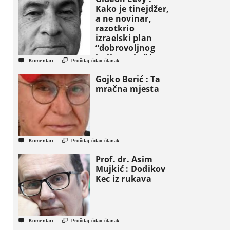
Kako je tinejdžer,
a ne novinar,
razotkrio
izraelski plan
“dobrovoljnog
iseljavanja ” iz


Komentari
Pročitaj čitav članak
Gaze
Gojko Berić : Ta
mračna mjesta


Komentari
Pročitaj čitav članak
Prof. dr. Asim
Mujkić : Dodikov
Kec iz rukava


Komentari
Pročitaj čitav članak