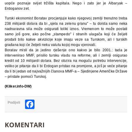
uopće poznaje svijet tržišta kapitala. Nego i zato jer je Albaryak –
Erdoganov zet.
Turski ekonomist Boratav procjenjuje kako njegovoj zemlji trenutno treba
238 milijardi dolara da bi „sjela na zelenu granu” – tu doista samo neka
nadnaravna sila može osigurati toliki iznos. Vremenom to može postati
samo još gore, ako počne „stampedo” i stranih ulagača koji će željeti
prodati bilo kakve akvizicije koje imaju veze sa Turskom, ali i turskih
građana koji će željeti neku valutu kojoj mogu vjerovati.
Boratav misli da je jedino rješenje ono kakvo je bilo 2001.: tada je
intervenirao MMF, prisilio tursku vladu na reforme, ali i zemlji osigurao
kredit od 10 milijardi dolara. Bez obzira na moguću potrebu intervencije,
veliko je pitanje da li bi Erdogan pristao na promjene, a još je veće pitanje
da li bi jedan od najvažnijih članova MMF-a – Sjedinjene Američke Države
– pristale pomoći Turskoj.
(Kliker.info-DW)
Facebook
Podijeli
KOMENTARI