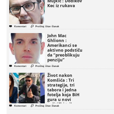
Mujkić : Dodikov
Kec iz rukava


Komentari
Pročitaj čitav članak
John Mac
Ghlionn :
Amerikanci se
aktivno podstiču
da “preoblikuju
penziju”


Komentari
Pročitaj čitav članak
Život nakon
Komšića : Tri
strategije, tri
tabora i jedna
fotelja koja BiH
gura u novi
politički triler


Komentari
Pročitaj čitav članak