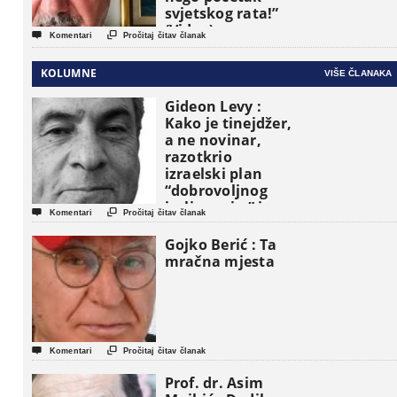
svjetskog rata!”
(Video)


Komentari
Pročitaj čitav članak
KOLUMNE
VIŠE ČLANAKA
Gideon Levy :
Kako je tinejdžer,
a ne novinar,
razotkrio
izraelski plan
“dobrovoljnog
iseljavanja ” iz


Komentari
Pročitaj čitav članak
Gaze
Gojko Berić : Ta
mračna mjesta


Komentari
Pročitaj čitav članak
Prof. dr. Asim