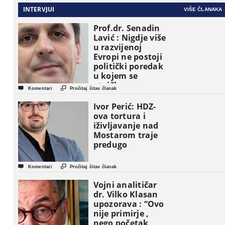
INTERVJUI
VIŠE ČLANAKA
Prof.dr. Senadin
Lavić : Nigdje više
u razvijenoj
Evropi ne postoji
politički poredak
u kojem se
etničke grupe


Komentari
Pročitaj čitav članak
pojavljuju kao
osnovne
Ivor Perić: HDZ-
političke jedinice
ova tortura i
iživljavanje nad
Mostarom traje
predugo


Komentari
Pročitaj čitav članak
Vojni analitičar
dr. Vilko Klasan
upozorava : “Ovo
nije primirje ,
nego početak