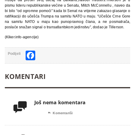
pismu lideru republikanske većine u Senatu, Mitch McConnellu , naveo da
bi bilo “od ogromne pomoći” kada bi Senat na vrijeme zakazao glasanje o
ratifikaciji do učešća Trumpa na samitu NATO u maju. “Učešće Crne Gore
na samitu NATO u maju kao punopravnog člana, a ne posmatrača,
poslaće snažan signal o transatlantskom jedinstvu”, dodao je Tillerson.
(Klker.info-agencije)
Facebook
Podijeli
KOMENTARI
Još nema komentara


Komentariši