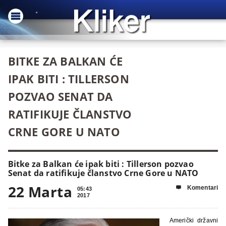
BITKE ZA BALKAN ĆE
IPAK BITI : TILLERSON
POZVAO SENAT DA
RATIFIKUJE ČLANSTVO
CRNE GORE U NATO
Bitke za Balkan će ipak biti : Tillerson pozvao
Senat da ratifikuje članstvo Crne Gore u NATO
22 Marta
Komentari

05:43
2017
Američki državni