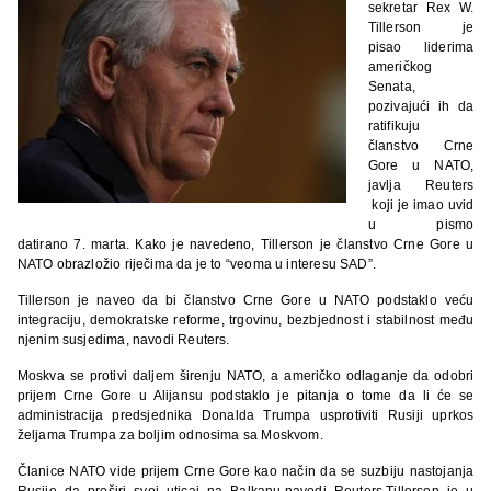
sekretar Rex W.
Tillerson je
pisao liderima
američkog
Senata,
pozivajući ih da
ratifikuju
članstvo Crne
Gore u NATO,
javlja Reuters
koji je imao uvid
u pismo
datirano 7. marta. Kako je navedeno, Tillerson je članstvo Crne Gore u
NATO obrazložio riječima da je to “veoma u interesu SAD”.
Tillerson je naveo da bi članstvo Crne Gore u NATO podstaklo veću
integraciju, demokratske reforme, trgovinu, bezbjednost i stabilnost među
njenim susjedima, navodi Reuters.
Moskva se protivi daljem širenju NATO, a američko odlaganje da odobri
prijem Crne Gore u Alijansu podstaklo je pitanja o tome da li će se
administracija predsjednika Donalda Trumpa usprotiviti Rusiji uprkos
željama Trumpa za boljim odnosima sa Moskvom.
Članice NATO vide prijem Crne Gore kao način da se suzbiju nastojanja
Rusije da proširi svoj uticaj na Balkanu,navodi Reuters.Tillerson je u