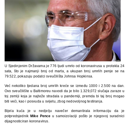
U Sjedinjenim Državama je 776 ljudi umrlo od koronavirusa u protekla 24
sata, što je najmanji broj od marta, a ukupan broj umrlih penje se na
79.522, pokazuju podatci sveučilišta Johnsa Hopkinsa.
Već nekoliko tjedana broj umrlih kreće se između 1000 i 2.500 na dan.
Ovo sveučilište u Baltimoreu navodi da je bilo 1.329,072 slučaja zaraze u
toj zemlji koja je najteže stradala u pandemiji, premda bi taj broj mogao
biti veći, kao i posvuda u svijetu, zbog nedovoljnog testiranja.
Bijela kuća je u nedjelju navečer demantirala informaciju da je
potpredsjednik
Mike Pence
u samoizolaciji pošto je njegovoj suradnici
dijagnosticiran koronavirus.