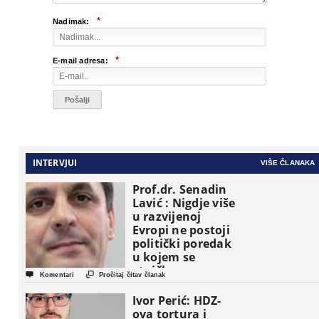
*
Nadimak:
*
E-mail adresa:
INTERVJUI
VIŠE ČLANAKA
Prof.dr. Senadin
Lavić : Nigdje više
u razvijenoj
Evropi ne postoji
politički poredak
u kojem se
etničke grupe


Komentari
Pročitaj čitav članak
pojavljuju kao
osnovne
Ivor Perić: HDZ-
političke jedinice
ova tortura i