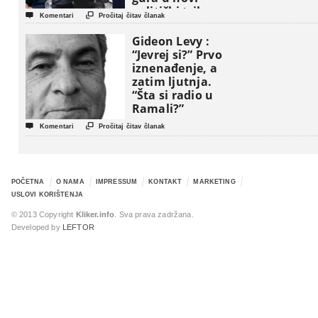
politički triler


Komentari
Pročitaj čitav članak
Gideon Levy :
“Jevrej si?” Prvo
iznenađenje, a
zatim ljutnja.
“Šta si radio u
Ramali?”


Komentari
Pročitaj čitav članak
POČETNA
O NAMA
IMPRESSUM
KONTAKT
MARKETING
USLOVI KORIŠTENJA
© 2013 Copyright
Kliker.info
. Sva prava zadržana.
Developed by
LEFTOR