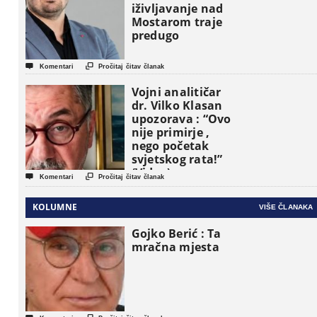
iživljavanje nad
Mostarom traje
predugo


Komentari
Pročitaj čitav članak
Vojni analitičar
dr. Vilko Klasan
upozorava : “Ovo
nije primirje ,
nego početak
svjetskog rata!”
(Video)


Komentari
Pročitaj čitav članak
KOLUMNE
VIŠE ČLANAKA
Gojko Berić : Ta
mračna mjesta