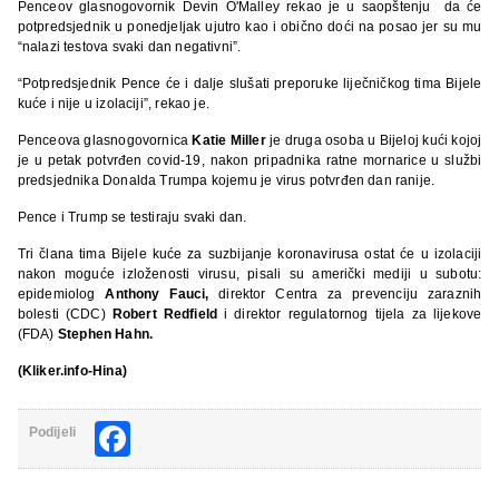
Penceov glasnogovornik Devin O'Malley rekao je u saopštenju da će
potpredsjednik u ponedjeljak ujutro kao i obično doći na posao jer su mu
“nalazi testova svaki dan negativni”.
“Potpredsjednik Pence će i dalje slušati preporuke liječničkog tima Bijele
kuće i nije u izolaciji”, rekao je.
Penceova glasnogovornica
Katie Miller
je druga osoba u Bijeloj kući kojoj
je u petak potvrđen covid-19, nakon pripadnika ratne mornarice u službi
predsjednika Donalda Trumpa kojemu je virus potvrđen dan ranije.
Pence i Trump se testiraju svaki dan.
Tri člana tima Bijele kuće za suzbijanje koronavirusa ostat će u izolaciji
nakon moguće izloženosti virusu, pisali su američki mediji u subotu:
epidemiolog
Anthony Fauci,
direktor Centra za prevenciju zaraznih
bolesti (CDC)
Robert Redfield
i direktor regulatornog tijela za lijekove
(FDA)
Stephen Hahn.
(Kliker.info-Hina)
Facebook
Podijeli