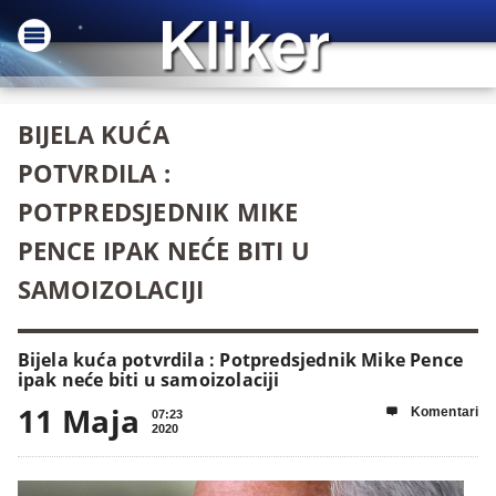
BIJELA KUĆA
POTVRDILA :
POTPREDSJEDNIK MIKE
PENCE IPAK NEĆE BITI U
SAMOIZOLACIJI
Bijela kuća potvrdila : Potpredsjednik Mike Pence
ipak neće biti u samoizolaciji
11 Maja
Komentari

07:23
2020