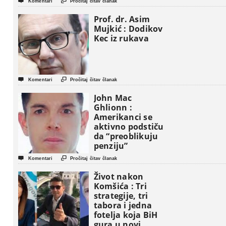


Komentari
Pročitaj čitav članak
Prof. dr. Asim
Mujkić : Dodikov
Kec iz rukava


Komentari
Pročitaj čitav članak
John Mac
Ghlionn :
Amerikanci se
aktivno podstiču
da “preoblikuju
penziju”


Komentari
Pročitaj čitav članak
Život nakon
Komšića : Tri
strategije, tri
tabora i jedna
fotelja koja BiH
gura u novi