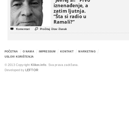
“Jevrej si?” Prvo
iznenađenje, a
zatim ljutnja.
“Šta si radio u
Ramali?”


Komentari
Pročitaj čitav članak
POČETNA
O NAMA
IMPRESSUM
KONTAKT
MARKETING
USLOVI KORIŠTENJA
© 2013 Copyright
Kliker.info
. Sva prava zadržana.
Developed by
LEFTOR