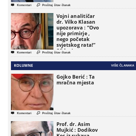


Komentari
Pročitaj čitav članak
Vojni analitičar
dr. Vilko Klasan
upozorava : “Ovo
nije primirje ,
nego početak
svjetskog rata!”
(Video)


Komentari
Pročitaj čitav članak
KOLUMNE
VIŠE ČLANAKA
Gojko Berić : Ta
mračna mjesta


Komentari
Pročitaj čitav članak
Prof. dr. Asim
Mujkić : Dodikov
Kec iz rukava