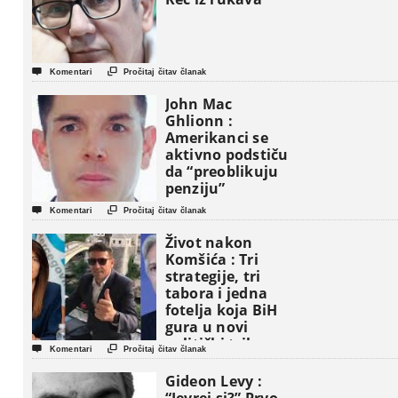


Komentari
Pročitaj čitav članak
John Mac
Ghlionn :
Amerikanci se
aktivno podstiču
da “preoblikuju
penziju”


Komentari
Pročitaj čitav članak
Život nakon
Komšića : Tri
strategije, tri
tabora i jedna
fotelja koja BiH
gura u novi
politički triler


Komentari
Pročitaj čitav članak
Gideon Levy :