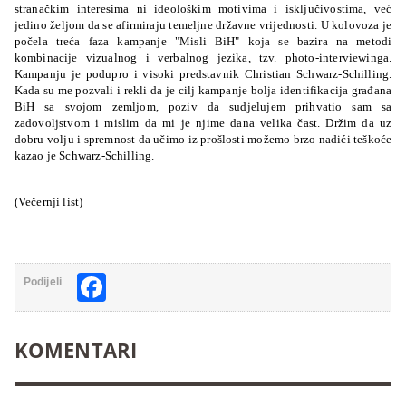
stranačkim interesima ni ideološkim motivima i isključivostima, već
jedino željom da se afirmiraju temeljne državne vrijednosti. U kolovoza je
počela treća faza kampanje "Misli BiH" koja se bazira na metodi
kombinacije vizualnog i verbalnog jezika, tzv. photo-interviewinga.
Kampanju je podupro i visoki predstavnik Christian Schwarz-Schilling.
Kada su me pozvali i rekli da je cilj kampanje bolja identifikacija građana
BiH sa svojom zemljom, poziv da sudjelujem prihvatio sam sa
zadovoljstvom i mislim da mi je njime dana velika čast. Držim da uz
dobru volju i spremnost da učimo iz prošlosti možemo brzo nadići teškoće
kazao je Schwarz-Schilling.
(Večernji list)
Facebook
Podijeli
KOMENTARI