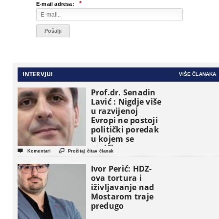
*
E-mail adresa:
INTERVJUI
VIŠE ČLANAKA
Prof.dr. Senadin
Lavić : Nigdje više
u razvijenoj
Evropi ne postoji
politički poredak
u kojem se
etničke grupe


Komentari
Pročitaj čitav članak
pojavljuju kao
osnovne
Ivor Perić: HDZ-
političke jedinice
ova tortura i
iživljavanje nad
Mostarom traje
predugo