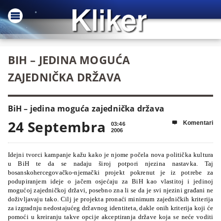
BIH – JEDINA MOGUĆA
ZAJEDNIČKA DRŽAVA
BiH – jedina moguća zajednička država
24 Septembra
Komentari

03:46
2006
Idejni tvorci kampanje kažu kako je njome počela nova politička kultura
u BiH te da se nadaju široj potpori njezina nastavka. Taj
bosanskohercegovačko-njemački projekt pokrenut je iz potrebe za
podupiranjem ideje o jačem osjećaju za BiH kao vlastitoj i jedinoj
mogućoj zajedničkoj državi, posebno zna li se da je svi njezini građani ne
doživljavaju tako.
Cilj je projekta pronaći minimum zajedničkih kriterija
za izgradnju nedostajućeg državnog identiteta, dakle onih kriterija koji će
pomoći u kreiranju takve opcije akceptiranja države koja se neće voditi